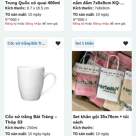
Trung Quốc có quai 400ml
nắm đấm 7x8x9cm KQ-
HĐ02
Kích thước:
6.7 x 16.5 cm
Kích thước:
7x8x9cm
TG sản xuất:
10 ngày
TG sản xuất:
10 ngày
5**000 ₫
4**000 ₫
Đăng ký
hoặc
Đăng nhập
để xem giá
Đăng ký
hoặc
Đăng nhập
để xem giá
Cốc sứ trắng Bát Tràng
Set 1 khăn
Cốc sứ trắng Bát Tràng –
Set khăn gội 35x78cm + túi
Thóp S3
xách
Kích thước:
250ml
Kích thước:
TG sản xuất:
10 ngày ngày
TG sản xuất:
10 ngày