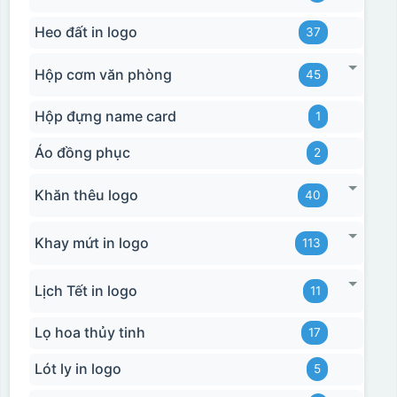
Heo đất in logo
37
Hộp cơm văn phòng
45
Hộp đựng name card
1
Áo đồng phục
2
Khăn thêu logo
40
Khay mứt in logo
113
Lịch Tết in logo
11
Lọ hoa thủy tinh
17
Lót ly in logo
5