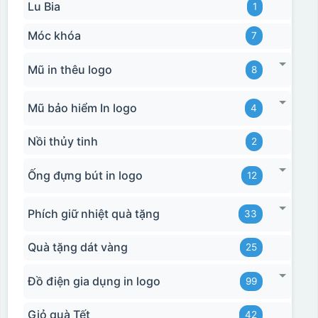
Lu Bia
1
Móc khóa
7
Mũ in thêu logo
8
Mũ bảo hiểm In logo
4
Nồi thủy tinh
2
Ống đựng bút in logo
12
Phích giữ nhiệt quà tặng
33
Quà tặng dát vàng
25
Đồ điện gia dụng in logo
99
Giỏ quà Tết
42