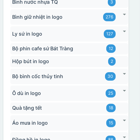
Bình nước nhựa TQ
3
Bình giữ nhiệt in logo
276
Ly sứ in logo
127
Bộ phin cafe sứ Bát Tràng
12
Hộp bút in logo
2
Bộ bình cốc thủy tinh
30
Ô dù in logo
25
Quà tặng tết
18
Áo mưa in logo
15
Đồng hồ in logo
88