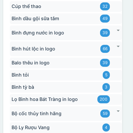
Cúp thể thao
32
Bình dầu gội sữa tắm
49
Bình đựng nước in logo
39
Bình hút lộc in logo
66
Balo thêu in logo
39
Bình tỏi
5
Bình tỳ bà
3
Lọ Bình hoa Bát Tràng in logo
200
Bộ cốc thủy tinh hãng
59
Bộ Ly Rượu Vang
4