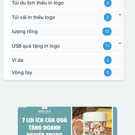
Túi du lịch thêu in logo
6
Túi vải in thêu logo
3
tượng rồng
15
USB quà tặng in logo
11
Ví da
2
Vòng tay
3