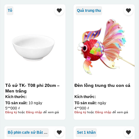
Tô
Quà trung thu
Tô sứ TK- T08 phi 20cm –
Đèn lồng trung thu con cá
Men trắng
Kích thước:
Kích thước:
TG sản xuất:
10 ngày
TG sản xuất:
ngày
5**000 ₫
4**000 ₫
Đăng ký
hoặc
Đăng nhập
để xem giá
Đăng ký
hoặc
Đăng nhập
để xem giá
Bộ phin cafe sứ Bát Tràng
Set 1 khăn