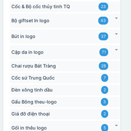
Cốc & Bộ cốc thủy tinh TQ
23
Bộ giftset In logo
43
Bút in logo
37
Cặp da in logo
71
Chai rượu Bát Tràng
28
Cốc sứ Trung Quốc
7
Đèn xông tinh dầu
2
Gấu Bông theu-logo
3
Giá đỡ điện thoại
2
Gối in thêu logo
5