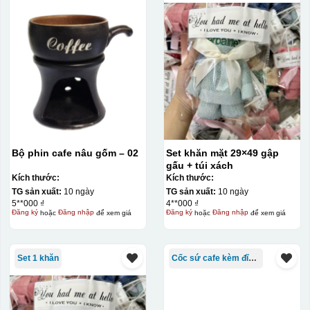
Bộ phin cafe nâu gốm – 02
Set khăn mặt 29×49 gập
gấu + túi xách
Kích thước:
Kích thước:
TG sản xuất:
10 ngày
TG sản xuất:
10 ngày
5**000 ₫
4**000 ₫
Đăng ký
hoặc
Đăng nhập
để xem giá
Đăng ký
hoặc
Đăng nhập
để xem giá
Set 1 khăn
Cốc sứ cafe kèm đĩa Bát Tràng