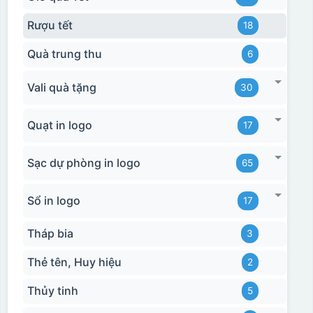
Rượu tết
18
Quà trung thu
6
Vali quà tặng
30
Quạt in logo
17
Sạc dự phòng in logo
65
Sổ in logo
17
Tháp bia
3
Thẻ tên, Huy hiệu
2
Thủy tinh
5