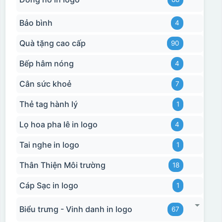
Bảo bình
4
Quà tặng cao cấp
90
Bếp hâm nóng
4
Cân sức khoẻ
7
Thẻ tag hành lý
1
Lọ hoa pha lê in logo
4
Tai nghe in logo
1
Thân Thiện Môi trường
18
Cáp Sạc in logo
1
Biểu trưng - Vinh danh in logo
67