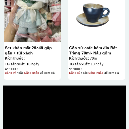
Set khăn mặt 29×49 gập
Cốc sứ cafe kèm đĩa Bát
gấu + túi xách
Tràng 70ml- Nâu gốm
Kích thước:
Kích thước:
70ml
TG sản xuất:
10 ngày
TG sản xuất:
10 ngày
4**000 ₫
5**000 ₫
Đăng ký
hoặc
Đăng nhập
để xem giá
Đăng ký
hoặc
Đăng nhập
để xem giá