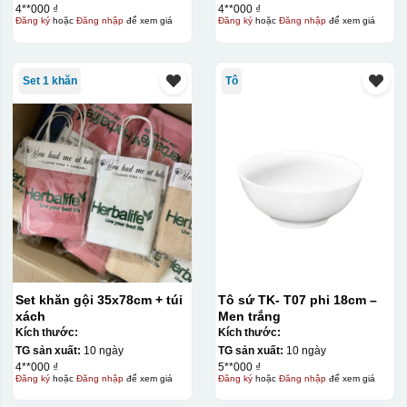
4**000 ₫
4**000 ₫
Đăng ký
hoặc
Đăng nhập
để xem giá
Đăng ký
hoặc
Đăng nhập
để xem giá
Set 1 khăn
Tô
Set khăn gội 35x78cm + túi
Tô sứ TK- T07 phi 18cm –
xách
Men trắng
Kích thước:
Kích thước:
TG sản xuất:
10 ngày
TG sản xuất:
10 ngày
4**000 ₫
5**000 ₫
Đăng ký
hoặc
Đăng nhập
để xem giá
Đăng ký
hoặc
Đăng nhập
để xem giá