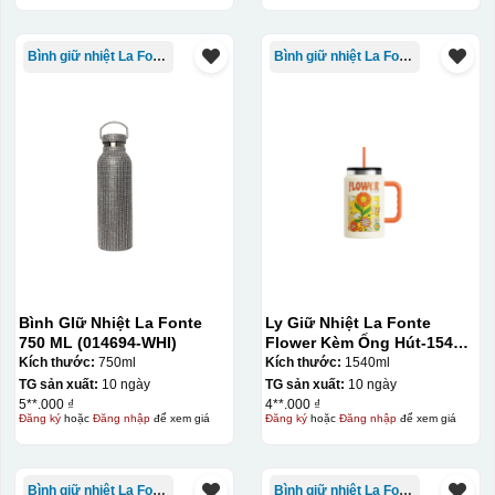
Bình giữ nhiệt La Fonte
Bình giữ nhiệt La Fonte
Bình GIữ Nhiệt La Fonte
Ly Giữ Nhiệt La Fonte
750 ML (014694-WHI)
Flower Kèm Ống Hút-1540
ml-014786
Kích thước:
750ml
Kích thước:
1540ml
TG sản xuất:
10 ngày
TG sản xuất:
10 ngày
5**.000 ₫
4**.000 ₫
Đăng ký
hoặc
Đăng nhập
để xem giá
Đăng ký
hoặc
Đăng nhập
để xem giá
Bình giữ nhiệt La Fonte
Bình giữ nhiệt La Fonte