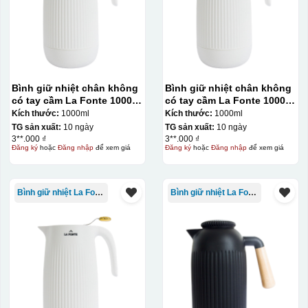
Bình giữ nhiệt chân không
Bình giữ nhiệt chân không
có tay cầm La Fonte 1000ml
có tay cầm La Fonte 1000ml
– 011655
– 011655
Kích thước:
1000ml
Kích thước:
1000ml
TG sản xuất:
10 ngày
TG sản xuất:
10 ngày
3**.000 ₫
3**.000 ₫
Đăng ký
hoặc
Đăng nhập
để xem giá
Đăng ký
hoặc
Đăng nhập
để xem giá
Bình giữ nhiệt La Fonte
Bình giữ nhiệt La Fonte