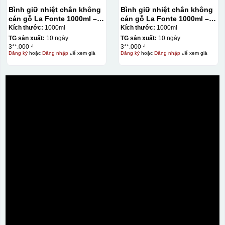
Bình giữ nhiệt chân không
Bình giữ nhiệt chân không
cán gỗ La Fonte 1000ml –
cán gỗ La Fonte 1000ml –
011679
011679
Kích thước:
1000ml
Kích thước:
1000ml
TG sản xuất:
10 ngày
TG sản xuất:
10 ngày
3**.000 ₫
3**.000 ₫
Đăng ký
hoặc
Đăng nhập
để xem giá
Đăng ký
hoặc
Đăng nhập
để xem giá