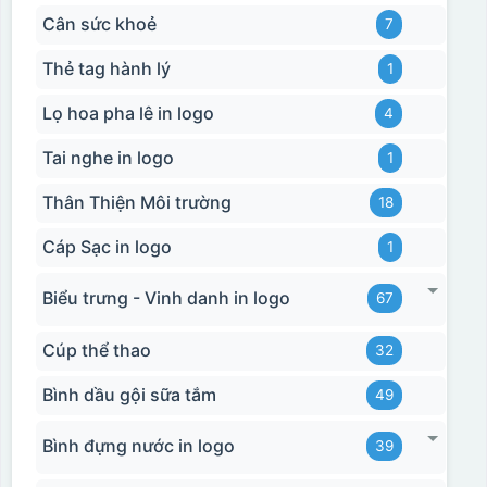
Cân sức khoẻ
7
Thẻ tag hành lý
1
Lọ hoa pha lê in logo
4
Tai nghe in logo
1
Thân Thiện Môi trường
18
Cáp Sạc in logo
1
Biểu trưng - Vinh danh in logo
67
Cúp thể thao
32
Bình dầu gội sữa tắm
49
Bình đựng nước in logo
39