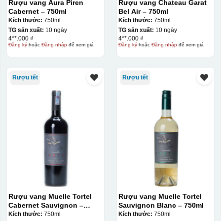
Rượu vang Aura Piren
Rượu vang Chateau Garat
Cabernet – 750ml
Bel Air – 750ml
Kích thước:
750ml
Kích thước:
750ml
TG sản xuất:
10 ngày
TG sản xuất:
10 ngày
4**.000 ₫
4**.000 ₫
Đăng ký
hoặc
Đăng nhập
để xem giá
Đăng ký
hoặc
Đăng nhập
để xem giá
Rượu tết
Rượu tết
Rượu vang Muelle Tortel
Rượu vang Muelle Tortel
Cabernet Sauvignon –
Sauvignon Blanc – 750ml
750ml
Kích thước:
750ml
Kích thước:
750ml