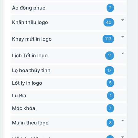
Áo đồng phục
2
Khăn thêu logo
40
Khay mứt in logo
113
Lịch Tết in logo
11
Lọ hoa thủy tinh
17
Lót ly in logo
5
Lu Bia
1
Móc khóa
7
Mũ in thêu logo
8