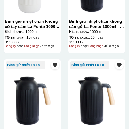
Bình giữ nhiệt chân không
Bình giữ nhiệt chân không
có tay cầm La Fonte 1000ml
cán gỗ La Fonte 1000ml –
– 011655
011679
Kích thước:
1000ml
Kích thước:
1000ml
TG sản xuất:
10 ngày
TG sản xuất:
10 ngày
3**.000 ₫
3**.000 ₫
Đăng ký
hoặc
Đăng nhập
để xem giá
Đăng ký
hoặc
Đăng nhập
để xem giá
Bình giữ nhiệt La Fonte
Bình giữ nhiệt La Fonte