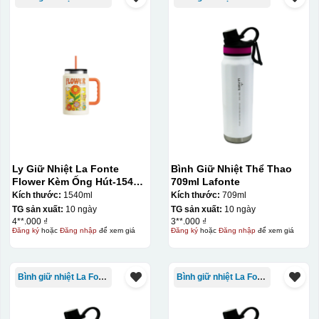
Ly Giữ Nhiệt La Fonte
Bình Giữ Nhiệt Thể Thao
Flower Kèm Ống Hút-1540
709ml Lafonte
ml-014786
Kích thước:
1540ml
Kích thước:
709ml
TG sản xuất:
10 ngày
TG sản xuất:
10 ngày
4**.000 ₫
3**.000 ₫
Đăng ký
hoặc
Đăng nhập
để xem giá
Đăng ký
hoặc
Đăng nhập
để xem giá
Bình giữ nhiệt La Fonte
Bình giữ nhiệt La Fonte