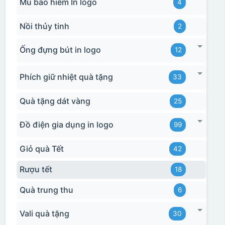
Mũ bảo hiểm In logo
4
Nồi thủy tinh
2
Ống đựng bút in logo
12
Phích giữ nhiệt quà tặng
33
Quà tặng dát vàng
25
Đồ điện gia dụng in logo
99
Giỏ quà Tết
42
Rượu tết
18
Quà trung thu
6
Vali quà tặng
30