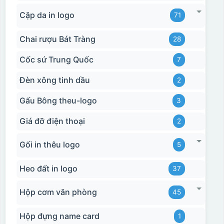
Cặp da in logo
71
Chai rượu Bát Tràng
28
Cốc sứ Trung Quốc
7
Đèn xông tinh dầu
2
Gấu Bông theu-logo
3
Giá đỡ điện thoại
2
Gối in thêu logo
5
Heo đất in logo
37
Hộp cơm văn phòng
45
Hộp đựng name card
1