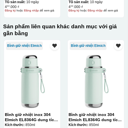
TG sản xuất:
10 ngày
TG sản xuất:
10 ngày
4**.000 ₫
4**.000 ₫
Đăng ký
hoặc
Đăng nhập
để xem giá
Đăng ký
hoặc
Đăng nhập
để xem giá
Sản phẩm liên quan khác danh mục với giá
gần bằng
Bình giữ nhiệt Elmich
Bình giữ nhiệt Elmich
Bình giữ nhiệt inox 304
Bình giữ nhiệt inox 304
Elmich EL8364G dung tích
Elmich EL8364G dung tích
850ml
850ml
Kích thước:
850ml
Kích thước:
850ml