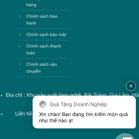
hàng
Chính sách bảo
hành
Chính sách bảo mật
Chính sách thanh
toán
Chính sách vận
chuyển
Địa chỉ : Khu sản xuất làng nghề, Bát Tràng, Gia Lâm, Hà
Nội, Việt Nam
Quà Tặng Doanh Nghiệp
Liên hệ : 0915599363 Email: lienhe@khoqua.vn
Xin chào! Bạn đang tìm kiếm món quà 
như thế nào ạ! 