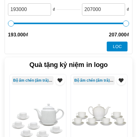
₫
₫
193.000
₫
207.000
₫
LỌC
Quà tặng kỷ niệm in logo
Bộ ấm chén (ấm trà) in logo
Bộ ấm chén (ấm trà) in logo