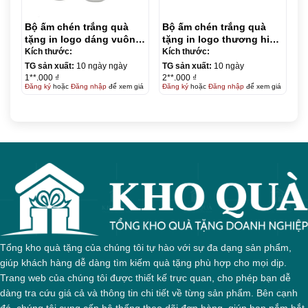
Bộ ấm chén trắng quà
Bộ ấm chén trắng quà
tặng in logo dáng vuông
tặng in logo thương hiệu
thẳng 500ml KQ-ACT05
Minh Long 650ml KQ-
Kích thước:
Kích thước:
ACT11
TG sản xuất:
10 ngày ngày
TG sản xuất:
10 ngày
1**.000 ₫
2**.000 ₫
Đăng ký
hoặc
Đăng nhập
để xem giá
Đăng ký
hoặc
Đăng nhập
để xem giá
Tổng kho quà tặng của chúng tôi tự hào với sự đa dạng sản phẩm,
giúp khách hàng dễ dàng tìm kiếm quà tặng phù hợp cho mọi dịp.
Trang web của chúng tôi được thiết kế trực quan, cho phép bạn dễ
dàng tra cứu giá cả và thông tin chi tiết về từng sản phẩm. Bên cạnh