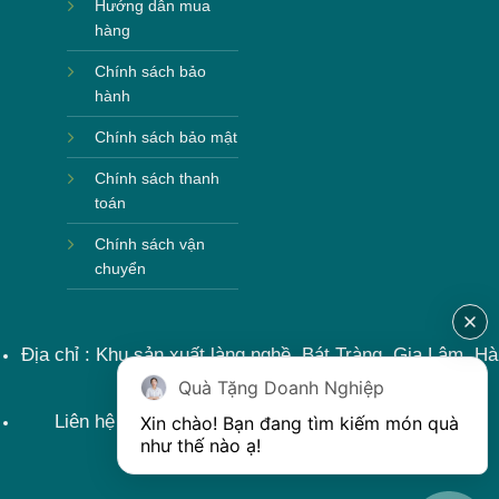
Hướng dẫn mua
hàng
Chính sách bảo
hành
Chính sách bảo mật
Chính sách thanh
toán
Chính sách vận
chuyển
Địa chỉ : Khu sản xuất làng nghề, Bát Tràng, Gia Lâm, Hà
Nội, Việt Nam
Quà Tặng Doanh Nghiệp
Liên hệ : 0915599363 Email: lienhe@khoqua.vn
Xin chào! Bạn đang tìm kiếm món quà 
như thế nào ạ! 