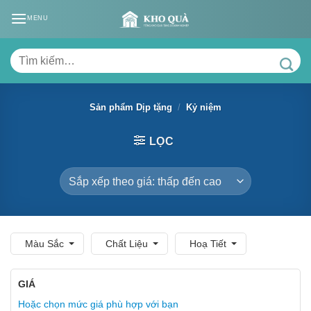
Skip
MENU
to
content
Tìm
kiếm:
Sản phẩm Dịp tặng
/
Kỷ niệm
LỌC
Màu Sắc
Chất Liệu
Hoạ Tiết
GIÁ
Hoặc chọn mức giá phù hợp với bạn