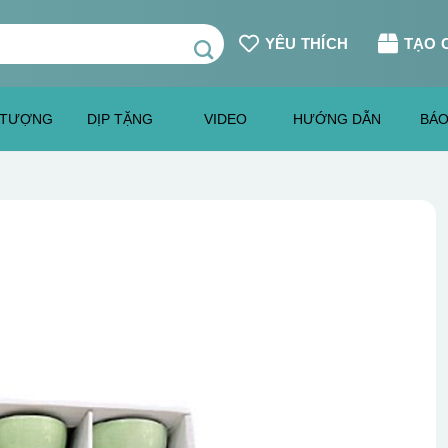
YÊU THÍCH
TẠO 
 TƯỢNG
DỊP TẶNG
VIDEO
HƯỚNG DẪN
BÁO