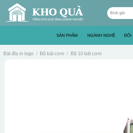
Skip
Tìm
to
kiếm:
content
SẢN PHẨM
NGÀNH NGHỀ
ĐỐI
Bát đĩa in logo
/
Bộ bát cơm
/
Bộ 10 bát cơm