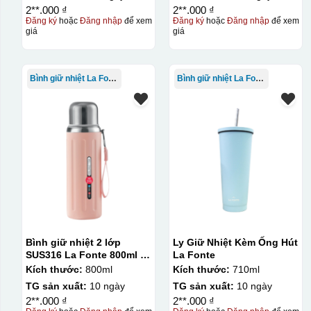
2**.000 ₫
2**.000 ₫
Đăng ký
hoặc
Đăng nhập
để xem
Đăng ký
hoặc
Đăng nhập
để xem
giá
giá
Bình giữ nhiệt La Fonte
Bình giữ nhiệt La Fonte
Bình giữ nhiệt 2 lớp
Ly Giữ Nhiệt Kèm Ống Hút
SUS316 La Fonte 800ml –
La Fonte
012720
Kích thước:
800ml
Kích thước:
710ml
TG sản xuất:
10 ngày
TG sản xuất:
10 ngày
2**.000 ₫
2**.000 ₫