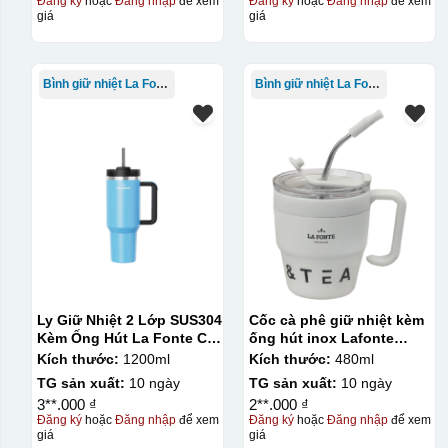
Đăng ký
hoặc
Đăng nhập
để xem
Đăng ký
hoặc
Đăng nhập
để xem
giá
giá
Bình giữ nhiệt La Fonte
Bình giữ nhiệt La Fonte
Hộp diêm quai xách lót lụa
Ly Giữ Nhiệt 2 Lớp SUS304
Cốc cà phê giữ nhiệt kèm
Kèm Ống Hút La Fonte Có
ống hút inox Lafonte
Tay Cầm 1200ml
480ML – 012782
Kích thước:
1200ml
Kích thước:
480ml
TG sản xuất:
10 ngày
TG sản xuất:
10 ngày
3**.000 ₫
2**.000 ₫
Đăng ký
hoặc
Đăng nhập
để xem
Đăng ký
hoặc
Đăng nhập
để xem
giá
giá