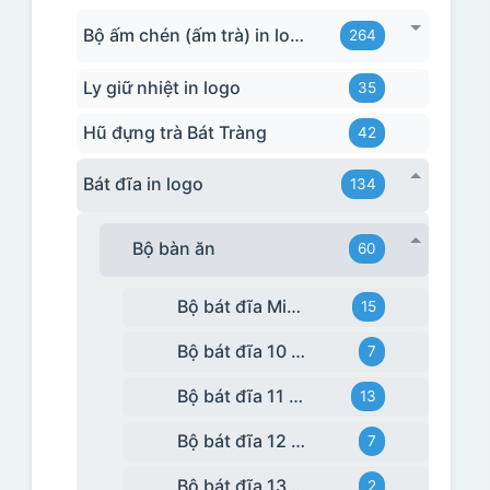
Bộ ấm chén (ấm trà) in logo
264
Ly giữ nhiệt in logo
35
Hũ đựng trà Bát Tràng
42
Bát đĩa in logo
134
Bộ bàn ăn
60
Bộ bát đĩa Minh Long
15
Bộ bát đĩa 10 món
7
Bộ bát đĩa 11 món
13
Bộ bát đĩa 12 món
7
Bộ bát đĩa 13 món
2