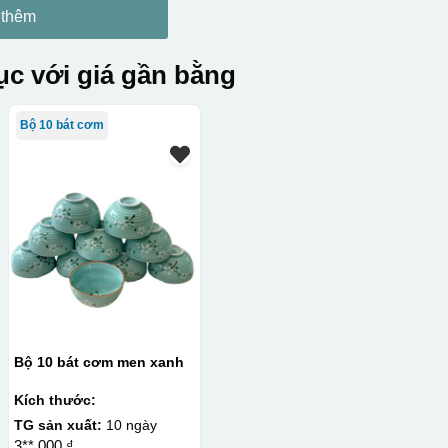
 thêm
c với giá gần bằng
Bộ 10 bát cơm
Bộ 10 bát cơm men xanh
Kích thước:
TG sản xuất:
10 ngày
3**.000 ₫