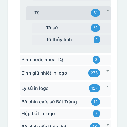
Tô
31
Tô sứ
22
Tô thủy tinh
1
Bình nước nhựa TQ
3
Bình giữ nhiệt in logo
276
Ly sứ in logo
127
Bộ phin cafe sứ Bát Tràng
12
Hộp bút in logo
2
Bộ bình cốc thủy tinh
30