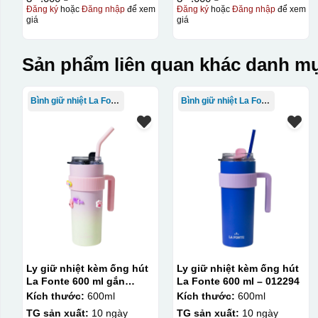
Đăng ký
hoặc
Đăng nhập
để xem
Đăng ký
hoặc
Đăng nhập
để xem
giá
giá
Kiểu in:
In logo 1 mặt
Sản phẩm liên quan khác danh mụ
Kiểu hộp:
Bình giữ nhiệt La Fonte
Bình giữ nhiệt La Fonte
Hộp carton quai xách vách ngăn
đựng bát cơm / bộ trà / bộ bàn ăn
Ly giữ nhiệt kèm ống hút
Ly giữ nhiệt kèm ống hút
La Fonte 600 ml gắn
La Fonte 600 ml – 012294
sticker – 012294
Kích thước:
600ml
Kích thước:
600ml
TG sản xuất:
10 ngày
TG sản xuất:
10 ngày