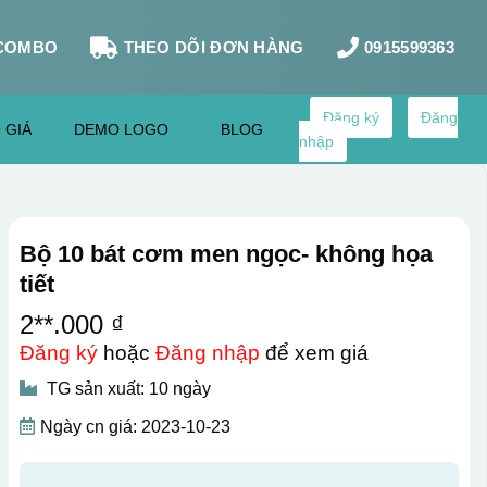
COMBO
THEO DÕI ĐƠN HÀNG
0915599363
Đăng ký
Đăng
 GIÁ
DEMO LOGO
BLOG
nhập
Bộ 10 bát cơm men ngọc- không họa
tiết
2**.000 ₫
Đăng ký
hoặc
Đăng nhập
để xem giá
TG sản xuất: 10 ngày
Ngày cn giá: 2023-10-23