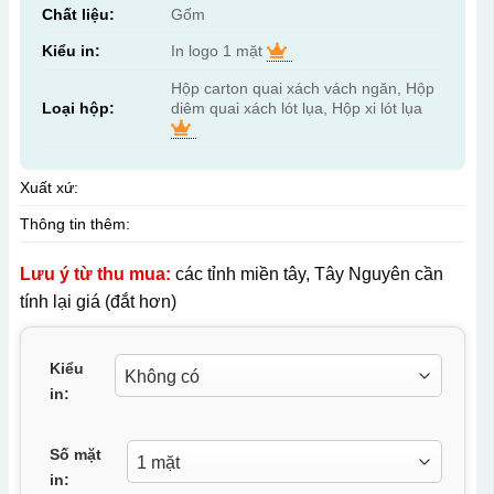
Chất liệu:
Gốm
Kiểu in:
In logo 1 mặt
Hộp carton quai xách vách ngăn, Hộp
Loại hộp:
diêm quai xách lót lụa, Hộp xi lót lụa
Xuất xứ:
Thông tin thêm:
Lưu ý từ thu mua:
các tỉnh miền tây, Tây Nguyên cần
tính lại giá (đắt hơn)
Kiểu
in:
Số mặt
in: