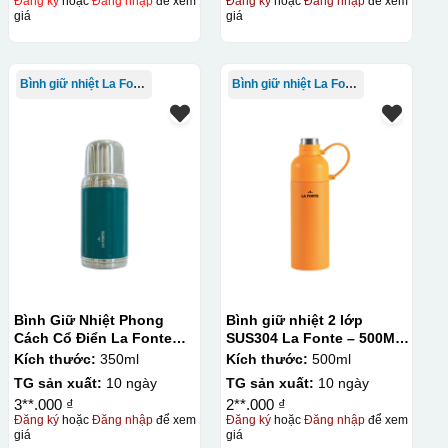
Đăng ký
hoặc
Đăng nhập
để xem
Đăng ký
hoặc
Đăng nhập
để xem
giá
giá
Bình giữ nhiệt La Fonte
Bình giữ nhiệt La Fonte
Bình Giữ Nhiệt Phong
Bình giữ nhiệt 2 lớp
Cách Cổ Điển La Fonte
SUS304 La Fonte – 500ML
350ml
– 012737
Kích thước:
350ml
Kích thước:
500ml
TG sản xuất:
10 ngày
TG sản xuất:
10 ngày
3**.000 ₫
2**.000 ₫
Đăng ký
hoặc
Đăng nhập
để xem
Đăng ký
hoặc
Đăng nhập
để xem
giá
giá