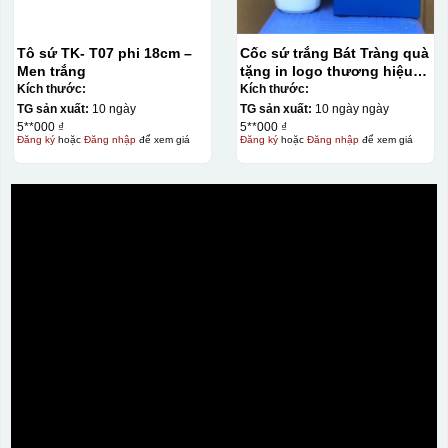
Tô sứ TK- T07 phi 18cm –
Cốc sứ trắng Bát Tràng quà
Men trắng
tặng in logo thương hiệu
Minh Long dáng vuông có
Kích thước:
Kích thước:
nắp KQ-CST01
TG sản xuất:
10 ngày
TG sản xuất:
10 ngày ngày
5**000 ₫
5**000 ₫
Đăng ký
hoặc
Đăng nhập
để xem giá
Đăng ký
hoặc
Đăng nhập
để xem giá