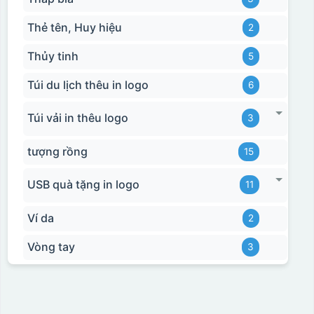
Thẻ tên, Huy hiệu
2
Thủy tinh
5
Túi du lịch thêu in logo
6
Túi vải in thêu logo
3
tượng rồng
15
USB quà tặng in logo
11
Ví da
2
Vòng tay
3