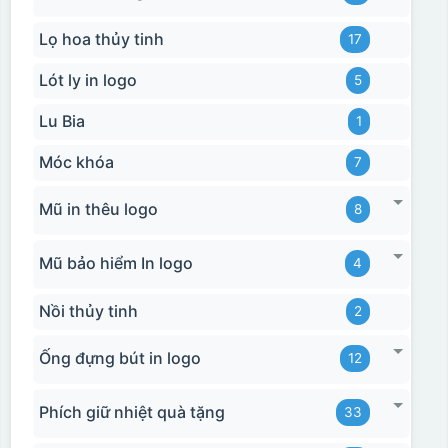
Lọ hoa thủy tinh
17
Lót ly in logo
5
Lu Bia
1
Móc khóa
7
Mũ in thêu logo
8
Mũ bảo hiểm In logo
4
Nồi thủy tinh
2
Ống đựng bút in logo
12
Phích giữ nhiệt quà tặng
33