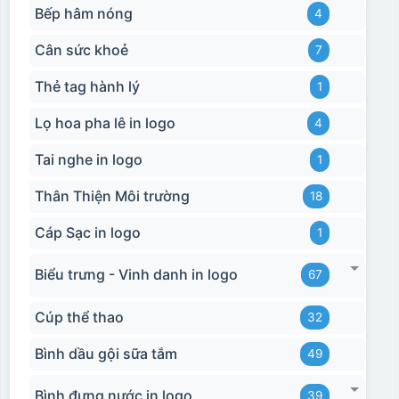
Bếp hâm nóng
4
Cân sức khoẻ
7
Thẻ tag hành lý
1
Lọ hoa pha lê in logo
4
Tai nghe in logo
1
Thân Thiện Môi trường
18
Cáp Sạc in logo
1
Biểu trưng - Vinh danh in logo
67
Cúp thể thao
32
Bình dầu gội sữa tắm
49
Bình đựng nước in logo
39