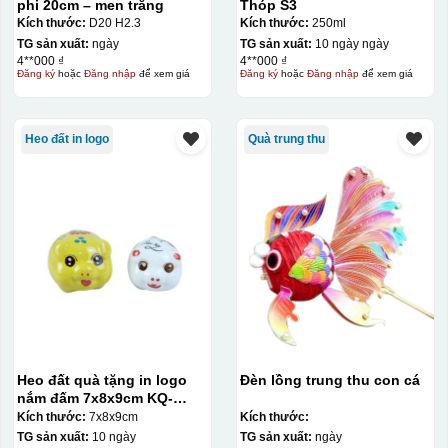
phi 20cm – men trắng
Thóp S3
Kích thước:
D20 H2.3
Kích thước:
250ml
TG sản xuất:
ngày
TG sản xuất:
10 ngày ngày
4**000 ₫
4**000 ₫
Đăng ký
hoặc
Đăng nhập
để xem giá
Đăng ký
hoặc
Đăng nhập
để xem giá
Heo đất in logo
Quà trung thu
Heo đất quà tặng in logo
Đèn lồng trung thu con cá
nắm đấm 7x8x9cm KQ-
HĐ02
Kích thước:
7x8x9cm
Kích thước:
TG sản xuất:
10 ngày
TG sản xuất:
ngày