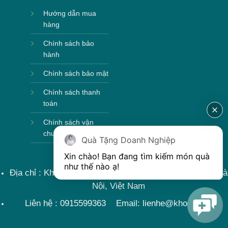
Hướng dẫn mua
hàng
Chính sách bảo
hành
Chính sách bảo mật
Chính sách thanh
toán
Chính sách vận
chuyển
Quà Tặng Doanh Nghiệp
Xin chào! Bạn đang tìm kiếm món quà 
như thế nào ạ! 
Địa chỉ : Khu sản xuất làng nghề, Bát Tràng, Gia Lâm, Hà
Nội, Việt Nam
Liên hệ : 0915599363 Email: lienhe@khoqua.vn