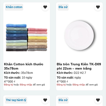
Khăn cotton
Đĩa sứ
Khăn Cotton kích thước
Đĩa tròn Trung Kiên TK-D09
35x78cm
phi 22cm – men trắng
Kích thước:
35x78cm
Kích thước:
D22 H2.7
TG sản xuất:
10 ngày
TG sản xuất:
ngày
4**000 ₫
4**000 ₫
Đăng ký
hoặc
Đăng nhập
để xem giá
Đăng ký
hoặc
Đăng nhập
để xem giá
Thẻ tag hành lý
Đĩa sứ