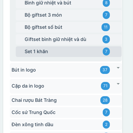
Bình giữ nhiệt và bút
8
Bộ giftset 3 món
7
Bộ giftset sổ bút
11
Giftset bình giữ nhiệt và dù
3
Set 1 khăn
7
Bút in logo
37
Cặp da in logo
71
Chai rượu Bát Tràng
28
Cốc sứ Trung Quốc
7
Đèn xông tinh dầu
2