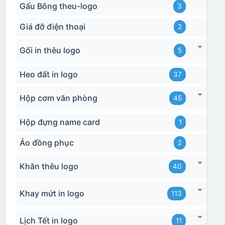
Gấu Bông theu-logo
3
Giá đỡ điện thoại
2
Gối in thêu logo
5
Heo đất in logo
37
Hộp cơm văn phòng
45
Hộp đựng name card
1
Áo đồng phục
2
Khăn thêu logo
40
Khay mứt in logo
113
Lịch Tết in logo
11