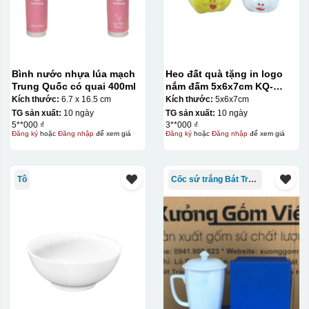
Bình nước nhựa lúa mạch
Heo đất quà tặng in logo
Trung Quốc có quai 400ml
nắm đấm 5x6x7cm KQ-
HĐ01
Kích thước:
6.7 x 16.5 cm
Kích thước:
5x6x7cm
TG sản xuất:
10 ngày
TG sản xuất:
10 ngày
5**000 ₫
3**000 ₫
Đăng ký
hoặc
Đăng nhập
để xem giá
Đăng ký
hoặc
Đăng nhập
để xem giá
Tô
Cốc sứ trắng Bát Tràng