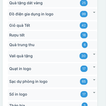
Quà tặng dát vàng
25
Đồ điện gia dụng in logo
99
Giỏ quà Tết
42
Rượu tết
18
Quà trung thu
6
Vali quà tặng
30
Quạt in logo
17
Sạc dự phòng in logo
65
Sổ in logo
17
Tháp bia
3