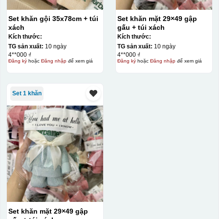
Set khăn gội 35x78cm + túi
Set khăn mặt 29×49 gập
xách
gấu + túi xách
Kích thước:
Kích thước:
TG sản xuất:
10 ngày
TG sản xuất:
10 ngày
4**000 ₫
4**000 ₫
Đăng ký
hoặc
Đăng nhập
để xem giá
Đăng ký
hoặc
Đăng nhập
để xem giá
Set 1 khăn
Set khăn mặt 29×49 gập