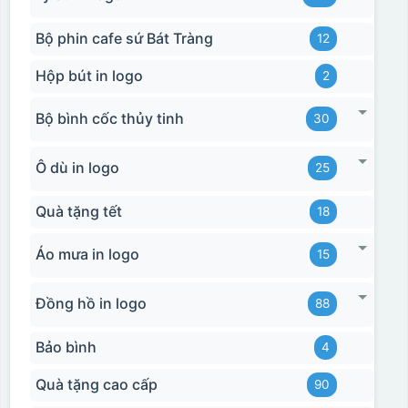
Bộ phin cafe sứ Bát Tràng
12
Hộp bút in logo
2
Bộ bình cốc thủy tinh
30
Ô dù in logo
25
Quà tặng tết
18
Áo mưa in logo
15
Đồng hồ in logo
88
Bảo bình
4
Quà tặng cao cấp
90