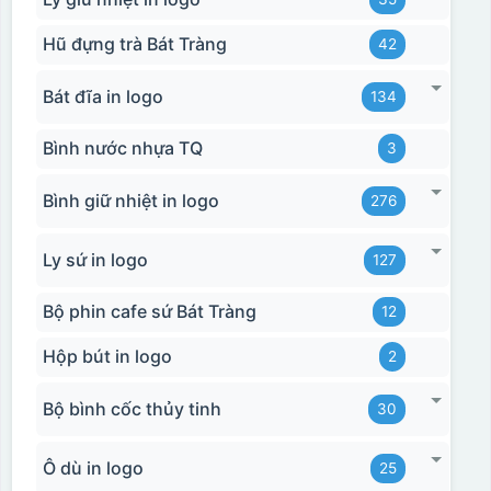
Hũ đựng trà Bát Tràng
42
Bát đĩa in logo
134
Bình nước nhựa TQ
3
Bình giữ nhiệt in logo
276
Ly sứ in logo
127
Bộ phin cafe sứ Bát Tràng
12
Hộp bút in logo
2
Bộ bình cốc thủy tinh
30
Ô dù in logo
25