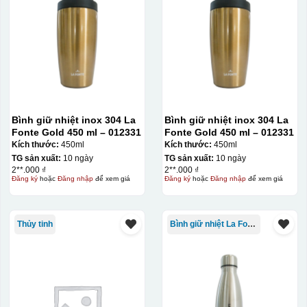
Bình giữ nhiệt inox 304 La
Bình giữ nhiệt inox 304 La
Fonte Gold 450 ml – 012331
Fonte Gold 450 ml – 012331
Kích thước:
450ml
Kích thước:
450ml
TG sản xuất:
10 ngày
TG sản xuất:
10 ngày
2**.000 ₫
2**.000 ₫
Đăng ký
hoặc
Đăng nhập
để xem giá
Đăng ký
hoặc
Đăng nhập
để xem giá
Kiểu in:
In lưới
Thủy tinh
Bình giữ nhiệt La Fonte
In lưới (silk screen printing) trong ngành quà tặng là kỹ
thuật in ấn sử dụng một tấm lưới được phủ hóa chất cảm
quang, trong đó hình ảnh cần in được phơi sáng tạo
thành khuôn. Mực in được đẩy qua các lỗ nhỏ trên lưới
bằng một thanh gạt (squeegee) để in lên bề mặt sản