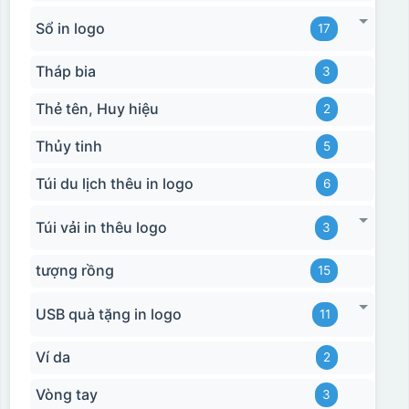
Sổ in logo
17
Tháp bia
3
Thẻ tên, Huy hiệu
2
Thủy tinh
5
Túi du lịch thêu in logo
6
Túi vải in thêu logo
3
tượng rồng
15
USB quà tặng in logo
11
Ví da
2
Vòng tay
3