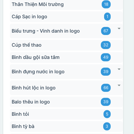
Thân Thiện Môi trường
18
Cáp Sạc in logo
1
Biểu trưng - Vinh danh in logo
67
Cúp thể thao
32
Bình dầu gội sữa tắm
49
Bình đựng nước in logo
39
Bình hút lộc in logo
66
Balo thêu in logo
39
Bình tỏi
5
Bình tỳ bà
3