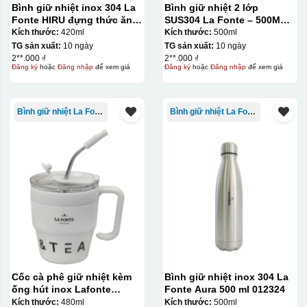
Bình giữ nhiệt inox 304 La
Bình giữ nhiệt 2 lớp
Fonte HIRU đựng thức ăn
SUS304 La Fonte – 500ML –
420 ml – 012348
012737
Kích thước:
420ml
Kích thước:
500ml
TG sản xuất:
10 ngày
TG sản xuất:
10 ngày
2**.000 ₫
2**.000 ₫
Đăng ký
hoặc
Đăng nhập
để xem giá
Đăng ký
hoặc
Đăng nhập
để xem giá
Bình giữ nhiệt La Fonte
Bình giữ nhiệt La Fonte
Cốc cà phê giữ nhiệt kèm
Bình giữ nhiệt inox 304 La
ống hút inox Lafonte
Fonte Aura 500 ml 012324
480ML – 012782
Kích thước:
480ml
Kích thước:
500ml