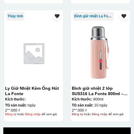
Thủy tinh
Bình giữ nhiệt La Fonte
Ly Giữ Nhiệt Kèm Ống Hút
Bình giữ nhiệt 2 lớp
La Fonte
SUS316 La Fonte 800ml –
012720
Kích thước:
Kích thước:
800ml
TG sản xuất:
ngày
TG sản xuất:
10 ngày
2**.000 ₫
2**.000 ₫
Đăng ký
hoặc
Đăng nhập
để xem giá
Đăng ký
hoặc
Đăng nhập
để xem giá