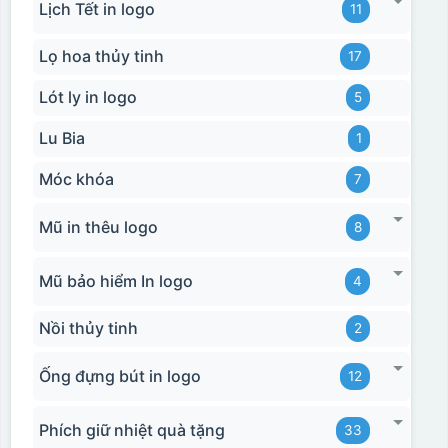
Lịch Tết in logo
11
Lọ hoa thủy tinh
17
Lót ly in logo
5
Lu Bia
1
Móc khóa
7
Mũ in thêu logo
8
Mũ bảo hiểm In logo
4
Nồi thủy tinh
2
Ống đựng bút in logo
12
Phích giữ nhiệt quà tặng
33