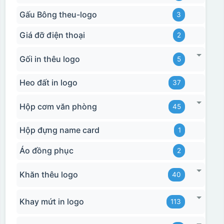
Gấu Bông theu-logo
3
Giá đỡ điện thoại
2
Gối in thêu logo
5
Heo đất in logo
37
Hộp cơm văn phòng
45
Hộp đựng name card
1
Áo đồng phục
2
Khăn thêu logo
40
Khay mứt in logo
113