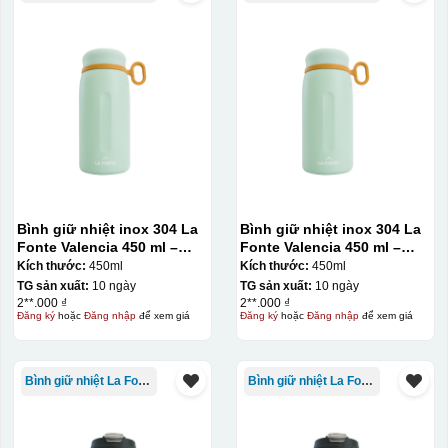
Bình giữ nhiệt inox 304 La
Bình giữ nhiệt inox 304 La
Fonte Valencia 450 ml –
Fonte Valencia 450 ml –
012355
012355
Kích thước:
450ml
Kích thước:
450ml
TG sản xuất:
10 ngày
TG sản xuất:
10 ngày
2**.000 ₫
2**.000 ₫
Đăng ký
hoặc
Đăng nhập
để xem giá
Đăng ký
hoặc
Đăng nhập
để xem giá
Bình giữ nhiệt La Fonte
Bình giữ nhiệt La Fonte