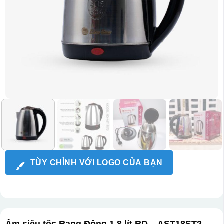
TÙY CHỈNH VỚI LOGO CỦA BẠN
Ấm siêu tốc Rạng Đông 1,8 lít RD – AST18ST2 –