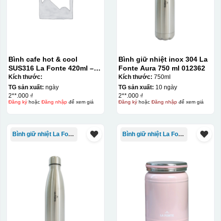
phẩm như ly, cốc, bút, móc khóa hay các vật phẩm quà
tặng khác. Kỹ thuật này cho phép in được nhiều màu sắc
khác nhau, độ bền cao, có thể in trên nhiều chất liệu và
phù hợp cho sản xuất số lượng lớn, tuy nhiên đòi hỏi
quy trình chuẩn bị kỹ lưỡng và chi phí setup ban đầu
Bình cafe hot & cool
Bình giữ nhiệt inox 304 La
SUS316 La Fonte 420ml –
Fonte Aura 750 ml 012362
tương đối cao.
012775
Kích thước:
Kích thước:
750ml
TG sản xuất:
ngày
TG sản xuất:
10 ngày
2**.000 ₫
2**.000 ₫
Đăng ký
hoặc
Đăng nhập
để xem giá
Đăng ký
hoặc
Đăng nhập
để xem giá
Bình giữ nhiệt La Fonte
Bình giữ nhiệt La Fonte