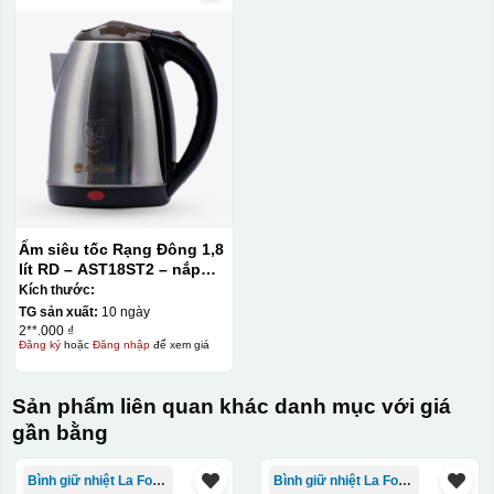
Ấm siêu tốc Rạng Đông 1,8
lít RD – AST18ST2 – nắp
đen
Kích thước:
TG sản xuất:
10 ngày
2**.000 ₫
Đăng ký
hoặc
Đăng nhập
để xem giá
Sản phẩm liên quan khác danh mục với giá
gần bằng
Bình giữ nhiệt La Fonte
Bình giữ nhiệt La Fonte