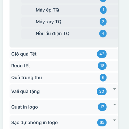
Máy ép TQ
1
Máy xay TQ
2
Nồi lẩu điện TQ
4
Giỏ quà Tết
42
Rượu tết
18
Quà trung thu
6
Vali quà tặng
30
Quạt in logo
17
Sạc dự phòng in logo
65