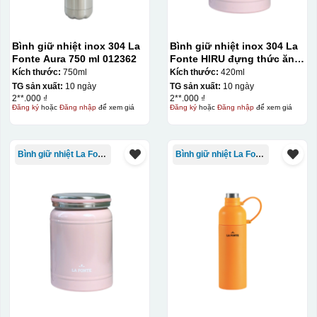
Bình giữ nhiệt inox 304 La
Bình giữ nhiệt inox 304 La
Fonte Aura 750 ml 012362
Fonte HIRU đựng thức ăn
420 ml – 012348
Kích thước:
750ml
Kích thước:
420ml
TG sản xuất:
10 ngày
TG sản xuất:
10 ngày
2**.000 ₫
2**.000 ₫
Đăng ký
hoặc
Đăng nhập
để xem giá
Đăng ký
hoặc
Đăng nhập
để xem giá
Bình giữ nhiệt La Fonte
Bình giữ nhiệt La Fonte