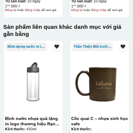
TG sản xuất:
10 ngày
TG sản xuất:
10 ngày
1**.000 ₫
1**.000 ₫
Đăng ký
hoặc
Đăng nhập
để xem giá
Đăng ký
hoặc
Đăng nhập
để xem giá
Sản phẩm liên quan khác danh mục với giá
gần bằng
Bình đựng nước in logo
Thân Thiện Môi trường
Bình nước nhựa quà tặng
Cốc quai C – nhựa sinh học
in logo thương hiệu Rạng
cafe
Đông 450ml KQ-BNN01
Kích thước:
450ml
Kích thước: