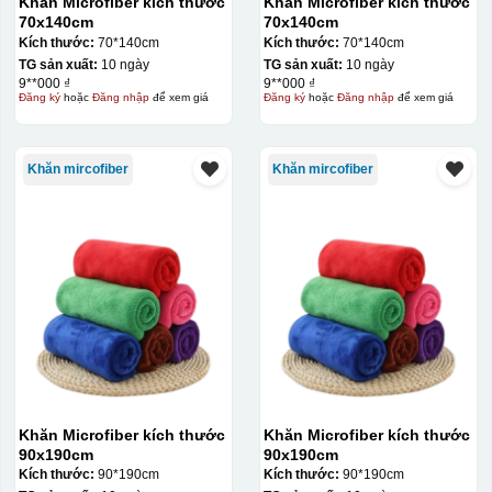
Khăn Microfiber kích thước
Khăn Microfiber kích thước
70x140cm
70x140cm
thêu
Kích thước:
70*140cm
Kích thước:
70*140cm
TG sản xuất:
10 ngày
TG sản xuất:
10 ngày
Chất liệu:
9**000 ₫
9**000 ₫
Đăng ký
hoặc
Đăng nhập
để xem giá
Đăng ký
hoặc
Đăng nhập
để xem giá
Microfiber
Khăn mircofiber
Khăn mircofiber
Khăn Microfiber kích thước
Khăn Microfiber kích thước
90x190cm
90x190cm
Kích thước:
90*190cm
Kích thước:
90*190cm