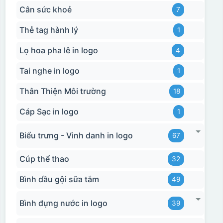
Cân sức khoẻ
7
Thẻ tag hành lý
1
Lọ hoa pha lê in logo
4
Tai nghe in logo
1
Thân Thiện Môi trường
18
Cáp Sạc in logo
1
Biểu trưng - Vinh danh in logo
67
Cúp thể thao
32
Bình dầu gội sữa tắm
49
Bình đựng nước in logo
39