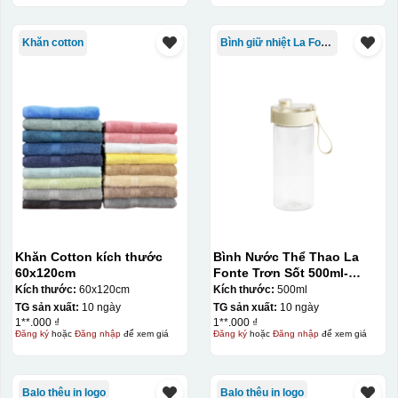
Khăn cotton
Bình giữ nhiệt La Fonte
Khăn Cotton kích thước
Bình Nước Thể Thao La
60x120cm
Fonte Trơn Sốt 500ml-
010009
Kích thước:
60x120cm
Kích thước:
500ml
TG sản xuất:
10 ngày
TG sản xuất:
10 ngày
1**.000 ₫
1**.000 ₫
Đăng ký
hoặc
Đăng nhập
để xem giá
Đăng ký
hoặc
Đăng nhập
để xem giá
Balo thêu in logo
Balo thêu in logo