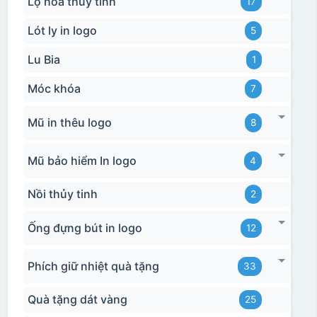
Lọ hoa thủy tinh
17
Lót ly in logo
5
Lu Bia
1
Móc khóa
7
Mũ in thêu logo
8
Mũ bảo hiểm In logo
4
Nồi thủy tinh
2
Ống đựng bút in logo
12
Phích giữ nhiệt quà tặng
33
Quà tặng dát vàng
25