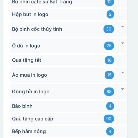
Bộ phin cafe sứ Bát Tràng
12
Hộp bút in logo
2
Bộ bình cốc thủy tinh
30
Ô dù in logo
25
Quà tặng tết
18
Áo mưa in logo
15
Đồng hồ in logo
88
Bảo bình
4
Quà tặng cao cấp
90
Bếp hâm nóng
4