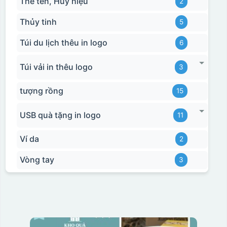
Thẻ tên, Huy hiệu
2
Thủy tinh
5
Túi du lịch thêu in logo
6
Túi vải in thêu logo
3
tượng rồng
15
USB quà tặng in logo
11
Ví da
2
Vòng tay
3