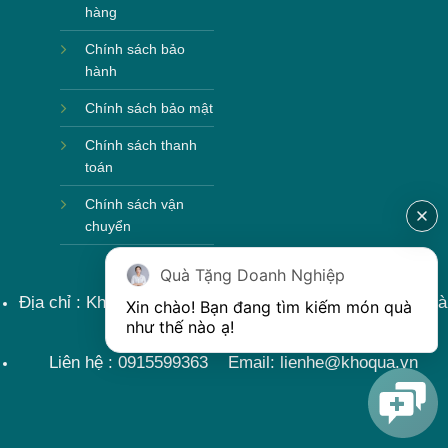
hàng
Chính sách bảo
hành
Chính sách bảo mật
Chính sách thanh
toán
Chính sách vận
chuyển
Quà Tặng Doanh Nghiệp
Địa chỉ : Khu sản xuất làng nghề, Bát Tràng, Gia Lâm, Hà
Xin chào! Bạn đang tìm kiếm món quà 
như thế nào ạ! 
Nội, Việt Nam
Liên hệ : 0915599363 Email: lienhe@khoqua.vn