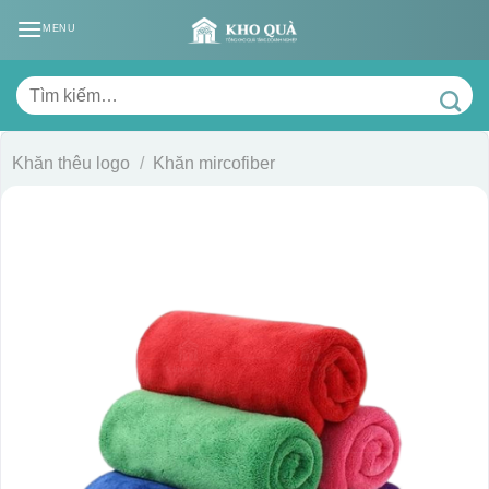
Skip
MENU
to
content
Tìm
kiếm:
Khăn thêu logo
/
Khăn mircofiber