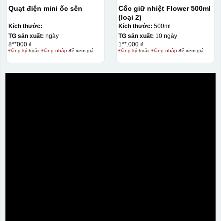
Quạt điện mini ốc sên
Cốc giữ nhiệt Flower 500ml
(loại 2)
Kích thước:
Kích thước:
500ml
TG sản xuất:
ngày
TG sản xuất:
10 ngày
8**000 ₫
1**.000 ₫
Đăng ký
hoặc
Đăng nhập
để xem giá
Đăng ký
hoặc
Đăng nhập
để xem giá