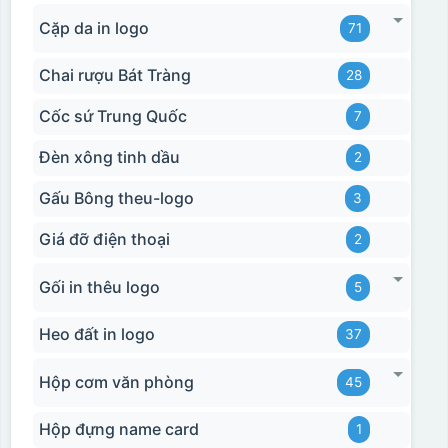
Cặp da in logo
71
Chai rượu Bát Tràng
28
Cốc sứ Trung Quốc
7
Đèn xông tinh dầu
2
Gấu Bông theu-logo
3
Giá đỡ điện thoại
2
Gối in thêu logo
5
Heo đất in logo
37
Hộp cơm văn phòng
45
Hộp đựng name card
1