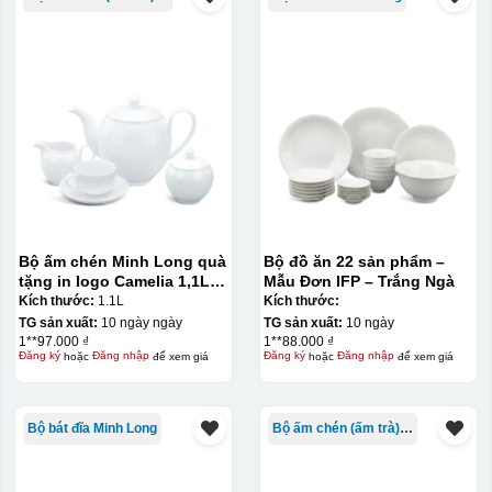
Bộ ấm chén Minh Long quà
Bộ đồ ăn 22 sản phẩm –
tặng in logo Camelia 1,1L
Mẫu Đơn IFP – Trắng Ngà
KQ-ACML12
Kích thước:
1.1L
Kích thước:
TG sản xuất:
10 ngày ngày
TG sản xuất:
10 ngày
1**97.000 ₫
1**88.000 ₫
Đăng ký
hoặc
Đăng nhập
để xem giá
Đăng ký
hoặc
Đăng nhập
để xem giá
Bộ bát đĩa Minh Long
Bộ ấm chén (ấm trà) in logo