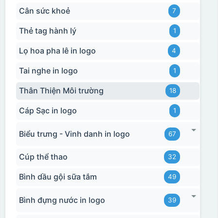
Cân sức khoẻ
7
Thẻ tag hành lý
1
Lọ hoa pha lê in logo
4
Tai nghe in logo
1
Thân Thiện Môi trường
18
Cáp Sạc in logo
1
Biểu trưng - Vinh danh in logo
67
Cúp thể thao
32
Bình dầu gội sữa tắm
49
Bình đựng nước in logo
39