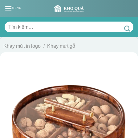
Skip
MENU
to
content
Tìm
kiếm:
Khay mứt in logo
/
Khay mứt gỗ