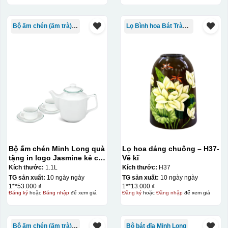
Bộ ấm chén (ấm trà) in logo
Lọ Bình hoa Bát Tràng in logo
Bộ ấm chén Minh Long quà
Lọ hoa dáng chuông – H37-
tặng in logo Jasmine kẻ chỉ
Vẽ kĩ
xanh lá 1,1L KQ-ACML13
Kích thước:
1.1L
Kích thước:
H37
TG sản xuất:
10 ngày ngày
TG sản xuất:
10 ngày ngày
1**53.000 ₫
1**13.000 ₫
Đăng ký
hoặc
Đăng nhập
để xem giá
Đăng ký
hoặc
Đăng nhập
để xem giá
Bộ ấm chén (ấm trà) in logo
Bộ bát đĩa Minh Long