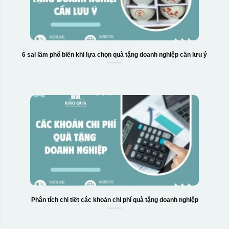
6 sai lầm phổ biến khi lựa chọn quà tặng doanh nghiệp cần lưu ý
Phân tích chi tiết các khoản chi phí quà tặng doanh nghiệp