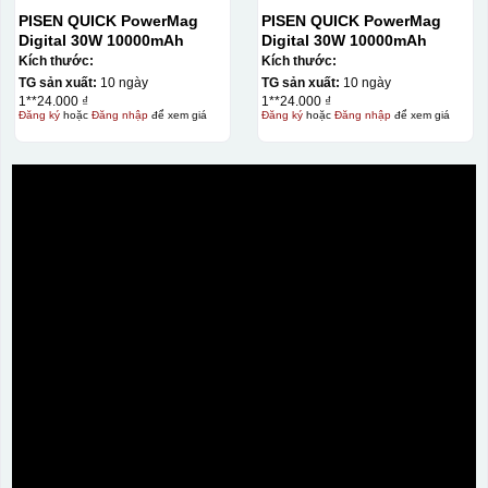
PISEN QUICK PowerMag
PISEN QUICK PowerMag
Digital 30W 10000mAh
Digital 30W 10000mAh
Kích thước:
Kích thước:
TG sản xuất:
10 ngày
TG sản xuất:
10 ngày
1**24.000 ₫
1**24.000 ₫
Đăng ký
hoặc
Đăng nhập
để xem giá
Đăng ký
hoặc
Đăng nhập
để xem giá