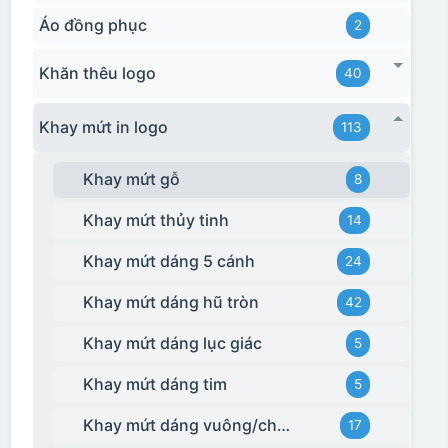
Áo đồng phục
2
Khăn thêu logo
40
Khay mứt in logo
113
Khay mứt gỗ
8
Khay mứt thủy tinh
14
Khay mứt dáng 5 cánh
24
Khay mứt dáng hũ tròn
42
Khay mứt dáng lục giác
5
Khay mứt dáng tim
5
Khay mứt dáng vuông/chữ nhật
17