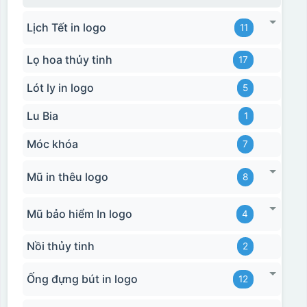
Lịch Tết in logo
11
Lọ hoa thủy tinh
17
Lót ly in logo
5
Lu Bia
1
Móc khóa
7
Mũ in thêu logo
8
Mũ bảo hiểm In logo
4
Nồi thủy tinh
2
Ống đựng bút in logo
12