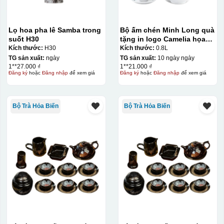
tương đối cao.
Lọ hoa pha lê Samba trong
Bộ ấm chén Minh Long quà
suốt H30
tặng in logo Camelia họa
tiết lộc lạc 800ml KQ-
Kích thước:
H30
Kích thước:
0.8L
ACML15
TG sản xuất:
ngày
TG sản xuất:
10 ngày ngày
1**27.000 ₫
1**21.000 ₫
Đăng ký
hoặc
Đăng nhập
để xem giá
Đăng ký
hoặc
Đăng nhập
để xem giá
Bộ Trà Hỏa Biến
Bộ Trà Hỏa Biến