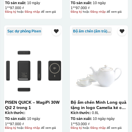
TG sản xuất:
10 ngày
TG sản xuất:
10 ngày
1**97.000 ₫
1**97.000 ₫
Đăng ký
hoặc
Đăng nhập
để xem giá
Đăng ký
hoặc
Đăng nhập
để xem giá
Sạc dự phòng Pisen
Bộ ấm chén (ấm trà) in logo
PISEN QUICK – MagiPi 30W
Bộ ấm chén Minh Long quà
Qi2 2 trong 1
tặng in logo Camelia kẻ chỉ
vàng 800ml KQ-ACML14
Kích thước:
Kích thước:
0.8L
TG sản xuất:
10 ngày
TG sản xuất:
10 ngày ngày
1**97.000 ₫
1**53.000 ₫
Đăng ký
hoặc
Đăng nhập
để xem giá
Đăng ký
hoặc
Đăng nhập
để xem giá