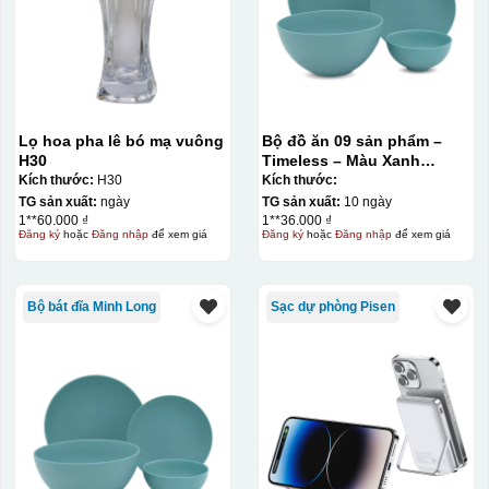
Lọ hoa pha lê bó mạ vuông
Bộ đồ ăn 09 sản phẩm –
H30
Timeless – Màu Xanh
Dương
Kích thước:
H30
Kích thước:
TG sản xuất:
ngày
TG sản xuất:
10 ngày
1**60.000 ₫
1**36.000 ₫
Đăng ký
hoặc
Đăng nhập
để xem giá
Đăng ký
hoặc
Đăng nhập
để xem giá
Bộ bát đĩa Minh Long
Sạc dự phòng Pisen