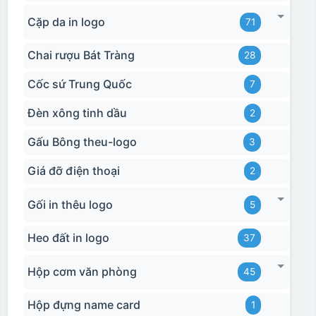
Cặp da in logo
71
Chai rượu Bát Tràng
28
Cốc sứ Trung Quốc
7
Đèn xông tinh dầu
2
Gấu Bông theu-logo
3
Giá đỡ điện thoại
2
Gối in thêu logo
5
Heo đất in logo
37
Hộp cơm văn phòng
45
Hộp đựng name card
1