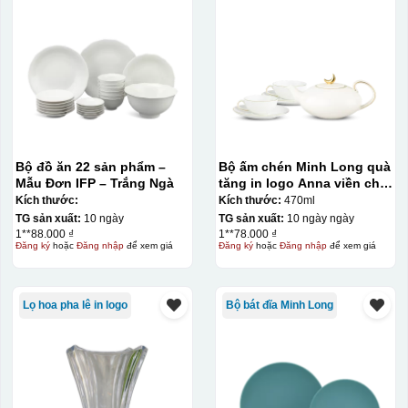
Bộ đồ ăn 22 sản phẩm –
Bộ ấm chén Minh Long quà
Mẫu Đơn IFP – Trắng Ngà
tăng in logo Anna viền chỉ
vàng dáng elip 470ml KQ-
Kích thước:
Kích thước:
470ml
ACML11
TG sản xuất:
10 ngày
TG sản xuất:
10 ngày ngày
1**88.000 ₫
1**78.000 ₫
Đăng ký
hoặc
Đăng nhập
để xem giá
Đăng ký
hoặc
Đăng nhập
để xem giá
Lọ hoa pha lê in logo
Bộ bát đĩa Minh Long