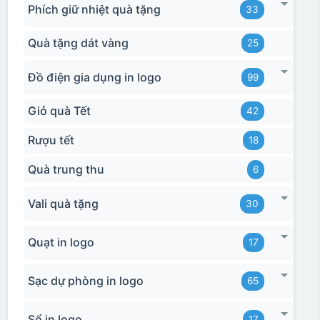
Phích giữ nhiệt quà tặng
33
Quà tặng dát vàng
25
Đồ điện gia dụng in logo
99
Giỏ quà Tết
42
Rượu tết
18
Quà trung thu
6
Vali quà tặng
30
Quạt in logo
17
Sạc dự phòng in logo
65
Sổ in logo
17