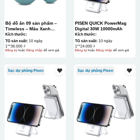
Bộ đồ ăn 09 sản phẩm –
PISEN QUICK PowerMag
Timeless – Màu Xanh
Digital 30W 10000mAh
Dương
Kích thước:
Kích thước:
TG sản xuất:
10 ngày
TG sản xuất:
10 ngày
1**36.000 ₫
1**24.000 ₫
Đăng ký
hoặc
Đăng nhập
để xem giá
Đăng ký
hoặc
Đăng nhập
để xem giá
Sạc dự phòng Pisen
Sạc dự phòng Pisen