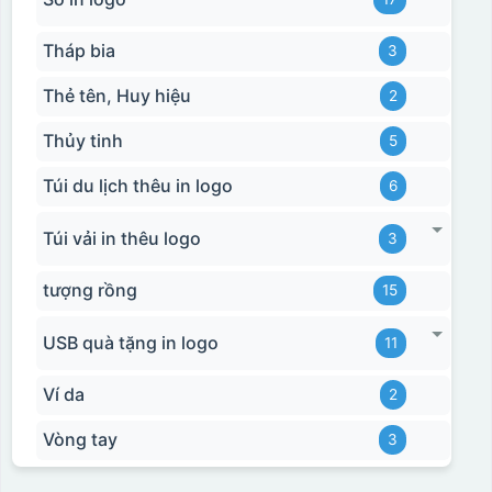
Tháp bia
3
Thẻ tên, Huy hiệu
2
Thủy tinh
5
Túi du lịch thêu in logo
6
Túi vải in thêu logo
3
tượng rồng
15
USB quà tặng in logo
11
Ví da
2
Vòng tay
3