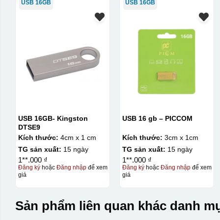
USB 16GB
USB 16GB
USB 16GB- Kingston
USB 16 gb – PICCOM
DTSE9
Kích thước:
4cm x 1 cm
Kích thước:
3cm x 1cm
TG sản xuất:
15 ngày
TG sản xuất:
15 ngày
1**.000 ₫
1**.000 ₫
Đăng ký
hoặc
Đăng nhập
để xem
Đăng ký
hoặc
Đăng nhập
để xem
giá
giá
Sản phẩm liên quan khác danh mụ