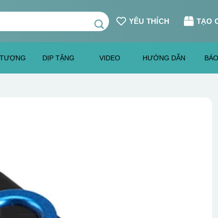
YÊU THÍCH
TẠO 
 TƯỢNG
DỊP TẶNG
VIDEO
HƯỚNG DẪN
BÁO