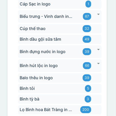
Cáp Sạc in logo
1
Biểu trưng - Vinh danh in logo
67
Cúp thể thao
32
Bình dầu gội sữa tắm
49
Bình đựng nước in logo
39
Bình hút lộc in logo
66
Balo thêu in logo
39
Bình tỏi
5
Bình tỳ bà
3
Lọ Bình hoa Bát Tràng in logo
200