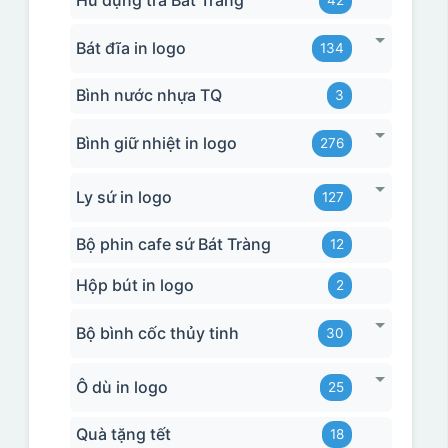
Hũ đựng trà Bát Tràng
42
Bát đĩa in logo
134
Bình nước nhựa TQ
3
Bình giữ nhiệt in logo
276
Ly sứ in logo
127
Bộ phin cafe sứ Bát Tràng
12
Hộp bút in logo
2
Bộ bình cốc thủy tinh
30
Ô dù in logo
25
Quà tặng tết
18