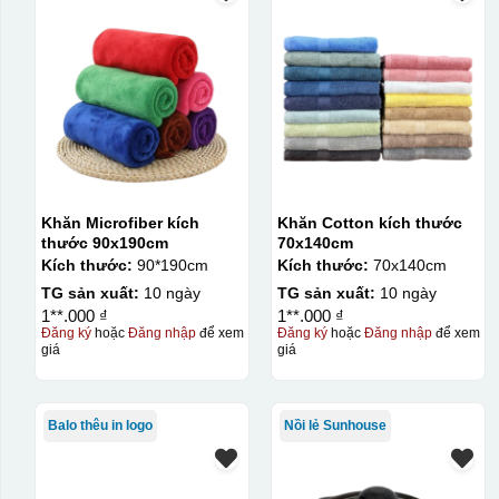
Khăn Microfiber kích
Khăn Cotton kích thước
thước 90x190cm
70x140cm
Kích thước:
90*190cm
Kích thước:
70x140cm
TG sản xuất:
10 ngày
TG sản xuất:
10 ngày
1**.000 ₫
1**.000 ₫
Đăng ký
hoặc
Đăng nhập
để xem
Đăng ký
hoặc
Đăng nhập
để xem
giá
giá
Balo thêu in logo
Nồi lẻ Sunhouse