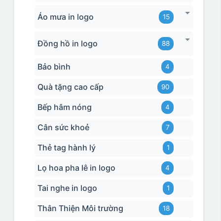
Áo mưa in logo
15
Đồng hồ in logo
88
Bảo bình
4
Quà tặng cao cấp
90
Bếp hâm nóng
4
Cân sức khoẻ
7
Thẻ tag hành lý
1
Lọ hoa pha lê in logo
4
Tai nghe in logo
1
Thân Thiện Môi trường
18