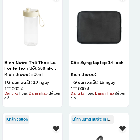
Bình Nước Thể Thao La
Cặp đựng laptop 14 inch
Fonte Trơn Sốt 500ml-
010009
Kích thước:
500ml
Kích thước:
TG sản xuất:
10 ngày
TG sản xuất:
15 ngày
1**.000 ₫
1**.000 ₫
Đăng ký
hoặc
Đăng nhập
để xem
Đăng ký
hoặc
Đăng nhập
để xem
giá
giá
Khăn cotton
Bình đựng nước in logo