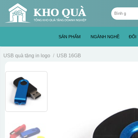
Skip
Tìm
to
kiếm:
content
SẢN PHẨM
NGÀNH NGHỀ
ĐỐI
USB quà tặng in logo
/
USB 16GB