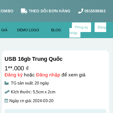
COMBO
THEO DÕI ĐƠN HÀNG
0915599363
Đăng ký
Đăng
 GIÁ
DEMO LOGO
BLOG
nhập
USB 16gb Trung Quốc
1**.000 ₫
Đăng ký
hoặc
Đăng nhập
để xem giá
TG sản xuất: 20 ngày
Kích thước: 5,5cm x 2cm
Ngày cn giá: 2024-03-20