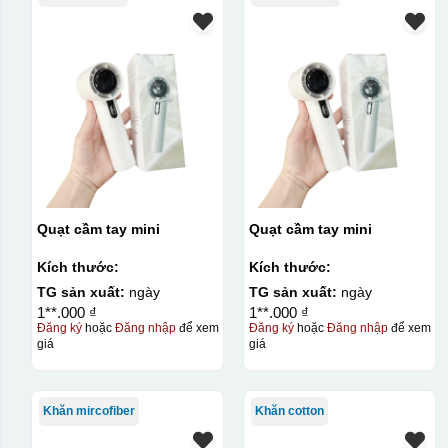
Quạt cầm tay mini
Quạt cầm tay mini
Kích thước:
Kích thước:
TG sản xuất:
ngày
TG sản xuất:
ngày
1**.000 ₫
1**.000 ₫
Đăng ký
hoặc
Đăng nhập
để xem
Đăng ký
hoặc
Đăng nhập
để xem
giá
giá
Khăn mircofiber
Khăn cotton