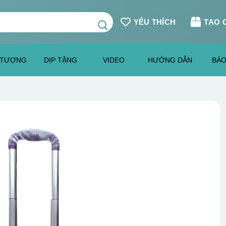
YÊU THÍCH
TẠO 
 TƯỢNG
DỊP TẶNG
VIDEO
HƯỚNG DẪN
BÁO