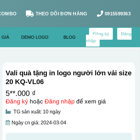
COMBO
THEO DÕI ĐƠN HÀNG
0915599363
Đăng ký
Đăng
 GIÁ
DEMO LOGO
BLOG
nhập
Vali quà tặng in logo người lớn vải size
20 KQ-VL06
5**.000 ₫
Đăng ký
hoặc
Đăng nhập
để xem giá
TG sản xuất: 10 ngày
Ngày cn giá: 2024-03-04