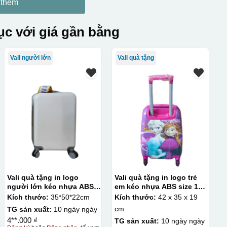
 thêm
c với giá gần bằng
Vali người lớn
Vali quà tặng
Vali quà tặng in logo
Vali quà tặng in logo trẻ
người lớn kéo nhựa ABS
em kéo nhựa ABS size 18
size 20 KQ-VL04
KQ-VL15
Kích thước:
35*50*22cm
Kích thước:
42 x 35 x 19
cm
TG sản xuất:
10 ngày ngày
4**.000 ₫
TG sản xuất:
10 ngày ngày