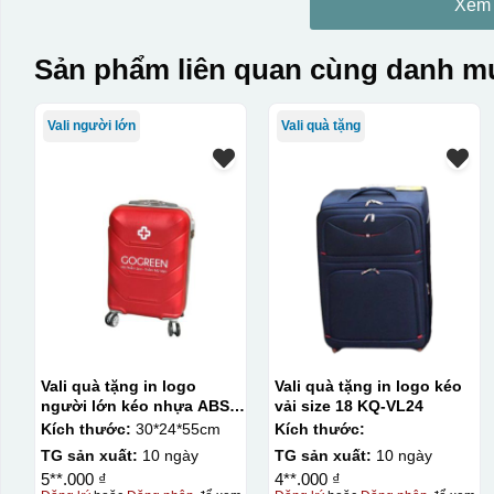
Xem
Sản phẩm liên quan cùng danh mụ
Vali người lớn
Vali quà tặng
Vali quà tặng in logo
Vali quà tặng in logo kéo
người lớn kéo nhựa ABS
vải size 18 KQ-VL24
size 20 KQ-VL05
Kích thước:
30*24*55cm
Kích thước:
TG sản xuất:
10 ngày
TG sản xuất:
10 ngày
5**.000 ₫
4**.000 ₫