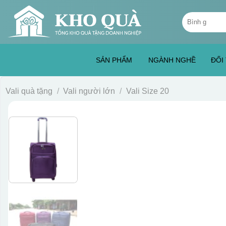
Skip
Tìm
to
kiếm:
content
SẢN PHẨM
NGÀNH NGHỀ
ĐỐI
Vali quà tặng
/
Vali người lớn
/
Vali Size 20