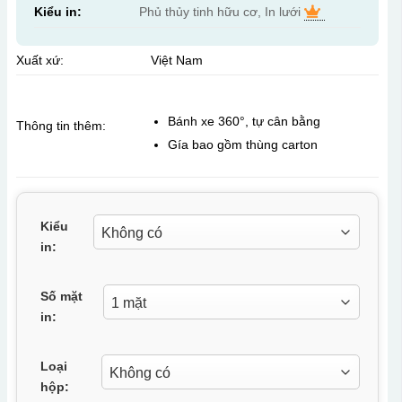
Kiểu in:
Phủ thủy tinh hữu cơ, In lưới
Xuất xứ:
Việt Nam
Bánh xe 360°, tự cân bằng
Thông tin thêm:
Gía bao gồm thùng carton
Kiểu
in:
Số mặt
in:
Loại
hộp: