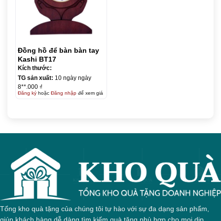
Đồng hồ để bàn bàn tay
Kashi BT17
Kích thước:
TG sản xuất:
10 ngày ngày
8**.000 ₫
Đăng ký
hoặc
Đăng nhập
để xem giá
Tổng kho quà tặng của chúng tôi tự hào với sự đa dạng sản phẩm,
giúp khách hàng dễ dàng tìm kiếm quà tặng phù hợp cho mọi dịp.