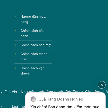
Hướng dẫn mua
hàng
Chính sách bảo
hành
Chính sách bảo mật
Chính sách thanh
toán
Chính sách vận
chuyển
Địa chỉ : Khu sản xuất làng nghề, Bát Tràng, Gia Lâm, Hà
Nội, Việt Nam
Quà Tặng Doanh Nghiệp
Liên hệ : 0915599363 Email: lienhe@khoqua.vn
Xin chào! Bạn đang tìm kiếm món quà 