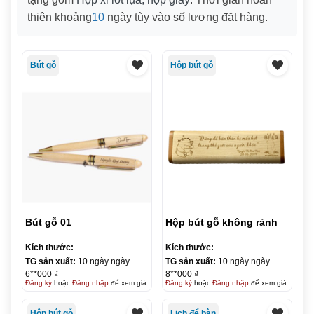
thiện khoảng
10
ngày tùy vào số lượng đặt hàng.
Bút gỗ
Hộp bút gỗ
Bút gỗ 01
Hộp bút gỗ không rảnh
Kích thước:
Kích thước:
TG sản xuất:
10 ngày ngày
TG sản xuất:
10 ngày ngày
6**000 ₫
8**000 ₫
Đăng ký
hoặc
Đăng nhập
để xem giá
Đăng ký
hoặc
Đăng nhập
để xem giá
Hộp bút gỗ
Lịch để bàn