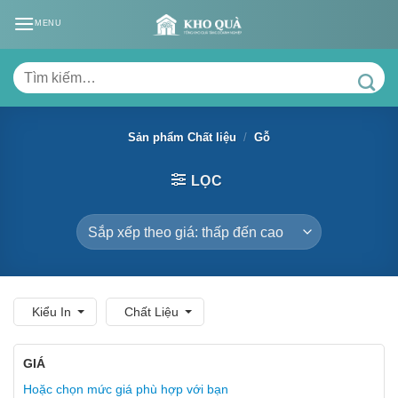
Skip
MENU
to
content
Tìm
kiếm:
Sản phẩm Chất liệu
/
Gỗ
LỌC
Kiểu In
Chất Liệu
GIÁ
Hoặc chọn mức giá phù hợp với bạn