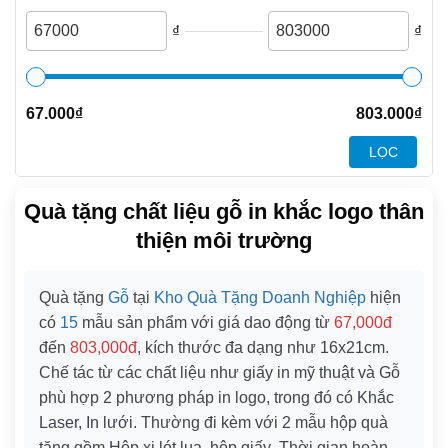
₫
₫
67.000
₫
803.000
₫
LỌC
Quà tặng chất liệu gỗ in khắc logo thân
thiện môi trường
Quà tặng
Gỗ
tại
Kho Quà Tặng Doanh Nghiệp
hiện
có
15
mẫu sản phẩm với giá dao động từ
67,000đ
đến
803,000đ
, kích thước đa dạng như
16x21cm
.
Chế tác từ các chất liệu như
giấy in mỹ thuật và Gỗ
phù hợp
2
phương pháp in logo, trong đó có
Khắc
Laser, In lưới
. Thường đi kèm với
2
mẫu hộp quà
tặng gồm
Hộp xi lót lụa, hộp giấy
. Thời gian hoàn