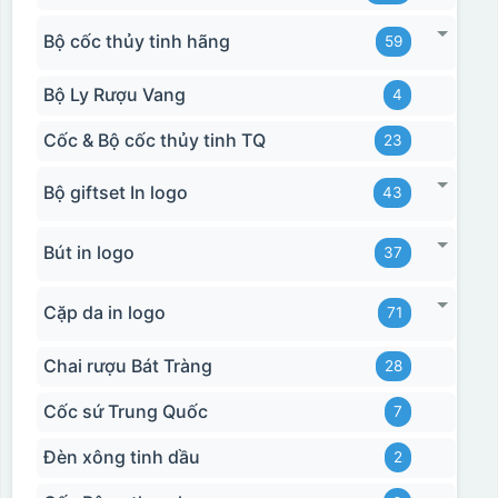
Bộ cốc thủy tinh hãng
59
Bộ Ly Rượu Vang
4
Cốc & Bộ cốc thủy tinh TQ
23
Bộ giftset In logo
43
Bút in logo
37
Cặp da in logo
71
Chai rượu Bát Tràng
28
Cốc sứ Trung Quốc
7
Đèn xông tinh dầu
2