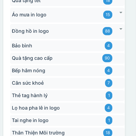
Quà tặng tết
18
Áo mưa in logo
15
Đồng hồ in logo
88
Bảo bình
4
Quà tặng cao cấp
90
Bếp hâm nóng
4
Cân sức khoẻ
7
Thẻ tag hành lý
1
Lọ hoa pha lê in logo
4
Tai nghe in logo
1
Thân Thiện Môi trường
18