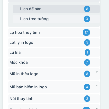
Lịch để bàn
8
Lịch treo tường
3
Lọ hoa thủy tinh
17
Lót ly in logo
5
Lu Bia
1
Móc khóa
7
Mũ in thêu logo
8
Mũ bảo hiểm In logo
4
Nồi thủy tinh
2