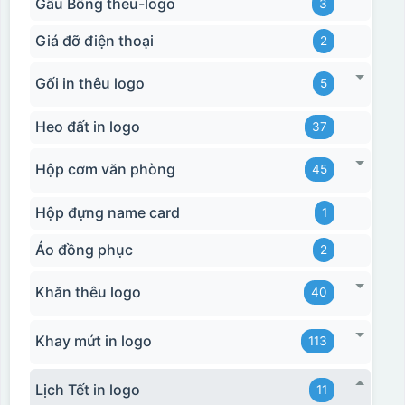
Gấu Bông theu-logo
3
Giá đỡ điện thoại
2
Gối in thêu logo
5
Heo đất in logo
37
Hộp cơm văn phòng
45
Hộp đựng name card
1
Áo đồng phục
2
Khăn thêu logo
40
Khay mứt in logo
113
Lịch Tết in logo
11