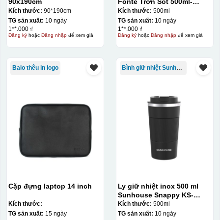
90x190cm
Fonte Trơn Sốt 500ml-
010009
Kích thước:
90*190cm
Kích thước:
500ml
TG sản xuất:
10 ngày
TG sản xuất:
10 ngày
1**.000 ₫
1**.000 ₫
Đăng ký
hoặc
Đăng nhập
để xem giá
Đăng ký
hoặc
Đăng nhập
để xem giá
Balo thêu in logo
Bình giữ nhiệt Sunhouse
Cặp đựng laptop 14 inch
Ly giữ nhiệt inox 500 ml
Sunhouse Snappy KS-
TU500S
Kích thước:
Kích thước:
500ml
TG sản xuất:
15 ngày
TG sản xuất:
10 ngày