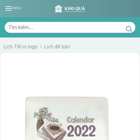
Skip
MENU
to
content
Tìm
kiếm:
Lịch Tết in logo
/
Lịch để bàn