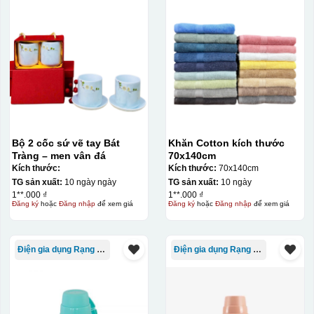
Bộ 2 cốc sứ vẽ tay Bát
Khăn Cotton kích thước
Tràng – men vân đá
70x140cm
Kiểu hộp:
Kích thước:
Kích thước:
70x140cm
TG sản xuất:
10 ngày ngày
TG sản xuất:
10 ngày
hộp giấy
1**.000 ₫
1**.000 ₫
Đăng ký
hoặc
Đăng nhập
để xem giá
Đăng ký
hoặc
Đăng nhập
để xem giá
Chất liệu:
Điện gia dụng Rạng Đông
Điện gia dụng Rạng Đông
giấy in mỹ thuật
Gỗ