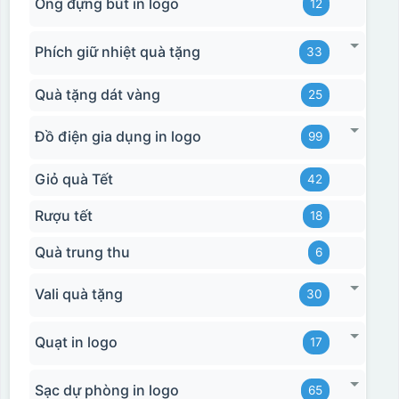
Ống đựng bút in logo
12
Phích giữ nhiệt quà tặng
33
Quà tặng dát vàng
25
Đồ điện gia dụng in logo
99
Giỏ quà Tết
42
Rượu tết
18
Quà trung thu
6
Vali quà tặng
30
Quạt in logo
17
Sạc dự phòng in logo
65