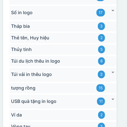
Sổ in logo
17
Tháp bia
3
Thẻ tên, Huy hiệu
2
Thủy tinh
5
Túi du lịch thêu in logo
6
Túi vải in thêu logo
3
tượng rồng
15
USB quà tặng in logo
11
Ví da
2
Vòng tay
3