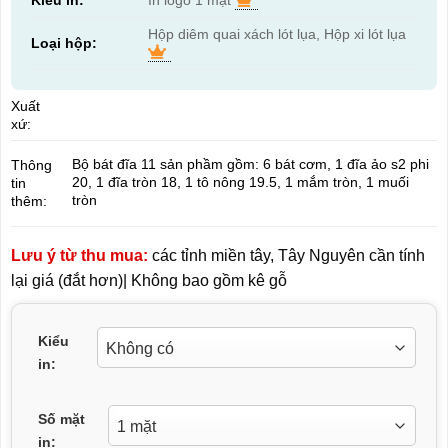
Kiểu in:
In logo 1 mặt
Hộp diêm quai xách lót lụa, Hộp xi lót lụa
Loại hộp:
Xuất
xứ:
Bộ bát đĩa 11 sản phầm gồm: 6 bát cơm, 1 đĩa ảo s2 phi
Thông
20, 1 đĩa tròn 18, 1 tô nông 19.5, 1 mắm tròn, 1 muối
tin
tròn
thêm:
Lưu ý từ thu mua:
các tỉnh miền tây, Tây Nguyên cần tính
lại giá (đắt hơn)| Không bao gồm kê gỗ
Kiểu
in:
Số mặt
in: