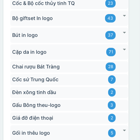
Cốc & Bộ cốc thủy tinh TQ
23
Bộ giftset In logo
43
Bút in logo
37
Cặp da in logo
71
Chai rượu Bát Tràng
28
Cốc sứ Trung Quốc
7
Đèn xông tinh dầu
2
Gấu Bông theu-logo
3
Giá đỡ điện thoại
2
Gối in thêu logo
5