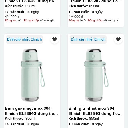
Elmich EL8364G dung tích
Elmich EL8364G dung tích
850ml
850ml
Kích thước:
850ml
Kích thước:
850ml
TG sản xuất:
10 ngày
TG sản xuất:
10 ngày
4**.000 ₫
4**.000 ₫
Đăng ký
hoặc
Đăng nhập
để xem giá
Đăng ký
hoặc
Đăng nhập
để xem giá
Bình giữ nhiệt Elmich
Bình giữ nhiệt Elmich
Bình giữ nhiệt inox 304
Bình giữ nhiệt inox 304
Elmich EL8364G dung tích
Elmich EL8364G dung tích
850ml
850ml
Kích thước:
850ml
Kích thước:
850ml
TG sản xuất:
10 ngày
TG sản xuất:
10 ngày