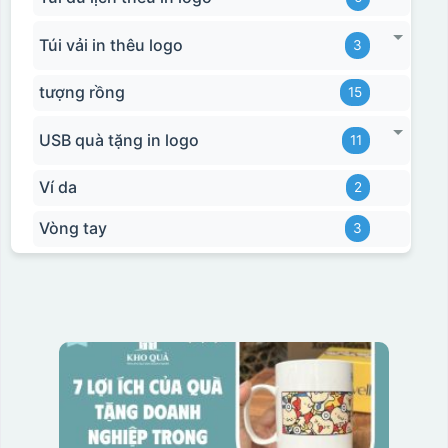
Túi vải in thêu logo
3
tượng rồng
15
USB quà tặng in logo
11
Ví da
2
Hộp xi biểu trưng
Vòng tay
3