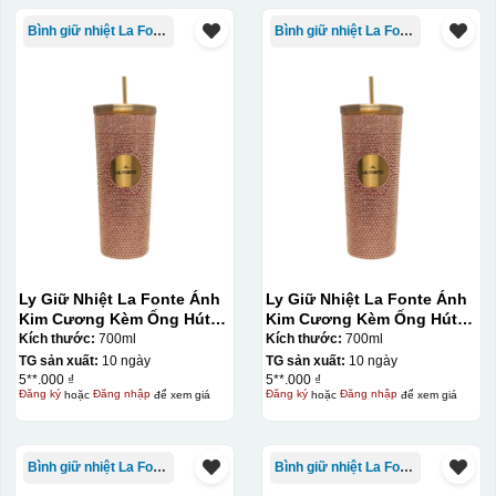
Bình giữ nhiệt La Fonte
Bình giữ nhiệt La Fonte
Ly Giữ Nhiệt La Fonte Ánh
Ly Giữ Nhiệt La Fonte Ánh
Kim Cương Kèm Ống Hút-
Kim Cương Kèm Ống Hút-
700 ml-014687-GOL
700 ml-014687-GOL
Kích thước:
700ml
Kích thước:
700ml
đây là kiểu hộp quay xách lót lụa chỉ khác là thêm quai
TG sản xuất:
10 ngày
TG sản xuất:
10 ngày
thêm tiền
5**.000 ₫
5**.000 ₫
Đăng ký
hoặc
Đăng nhập
để xem giá
Đăng ký
hoặc
Đăng nhập
để xem giá
Hộp xi lót lụa
Hộp xi ấm chén
Bình giữ nhiệt La Fonte
Bình giữ nhiệt La Fonte