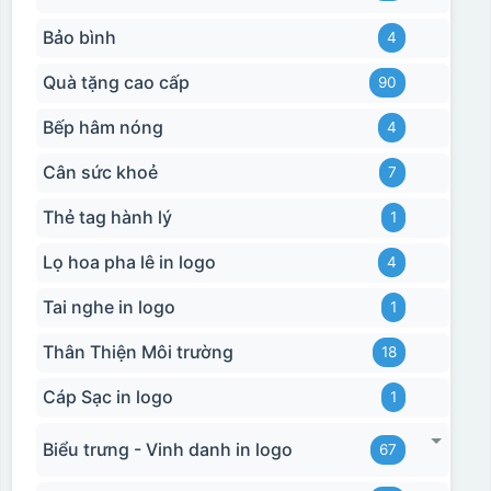
Bảo bình
4
Quà tặng cao cấp
90
Bếp hâm nóng
4
Cân sức khoẻ
7
Thẻ tag hành lý
1
Lọ hoa pha lê in logo
4
Tai nghe in logo
1
Thân Thiện Môi trường
18
Cáp Sạc in logo
1
Biểu trưng - Vinh danh in logo
67