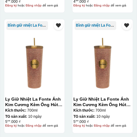
4**.000 ₫
4**.000 ₫
Đăng ký
hoặc
Đăng nhập
để xem giá
Đăng ký
hoặc
Đăng nhập
để xem giá
Bình giữ nhiệt La Fonte
Bình giữ nhiệt La Fonte
Kiểu in:
Ly Giữ Nhiệt La Fonte Ánh
Ly Giữ Nhiệt La Fonte Ánh
In logo 1 mặt
Kim Cương Kèm Ống Hút-
Kim Cương Kèm Ống Hút-
700 ml-014687-GOL
700 ml-014687-GOL
Kích thước:
700ml
Kích thước:
700ml
Kiểu hộp:
TG sản xuất:
10 ngày
TG sản xuất:
10 ngày
5**.000 ₫
5**.000 ₫
Đăng ký
hoặc
Đăng nhập
để xem giá
Đăng ký
hoặc
Đăng nhập
để xem giá
Hộp diêm quai xách lót lụa