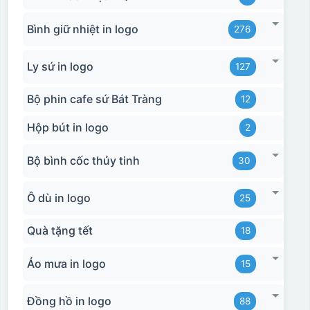
Bình giữ nhiệt in logo
276
Ly sứ in logo
127
Bộ phin cafe sứ Bát Tràng
12
Hộp bút in logo
2
Bộ bình cốc thủy tinh
30
Ô dù in logo
25
Quà tặng tết
18
Áo mưa in logo
15
Đồng hồ in logo
88