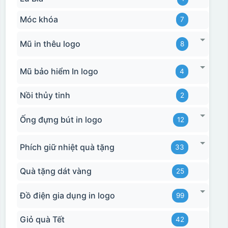
Móc khóa
7
Mũ in thêu logo
8
Mũ bảo hiểm In logo
4
Nồi thủy tinh
2
Ống đựng bút in logo
12
Phích giữ nhiệt quà tặng
33
Quà tặng dát vàng
25
Đồ điện gia dụng in logo
99
Giỏ quà Tết
42