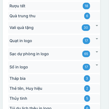
Rượu tết
18
Quà trung thu
6
Vali quà tặng
30
Quạt in logo
17
Hộp xi 2 cốc
Sạc dự phòng in logo
65
Sổ in logo
17
Tháp bia
3
Thẻ tên, Huy hiệu
2
Thủy tinh
5
Túi du lịch thêu in logo
6