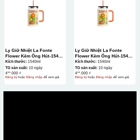
Ly Giữ Nhiệt La Fonte
Ly Giữ Nhiệt La Fonte
Flower Kèm Ống Hút-1540
Flower Kèm Ống Hút-1540
ml-014786
ml-014786
Kích thước:
1540ml
Kích thước:
1540ml
TG sản xuất:
10 ngày
TG sản xuất:
10 ngày
4**.000 ₫
4**.000 ₫
Đăng ký
hoặc
Đăng nhập
để xem giá
Đăng ký
hoặc
Đăng nhập
để xem giá