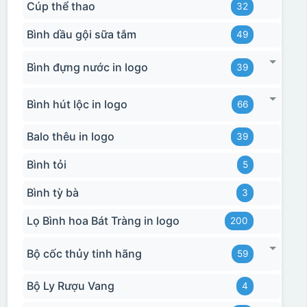
Cúp thể thao
32
Bình dầu gội sữa tắm
49
Bình đựng nước in logo
39
Bình hút lộc in logo
66
Balo thêu in logo
39
Bình tỏi
5
Bình tỳ bà
3
Lọ Bình hoa Bát Tràng in logo
200
Bộ cốc thủy tinh hãng
59
Bộ Ly Rượu Vang
4