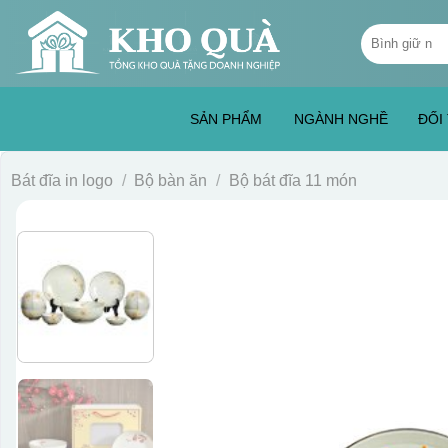
Skip
Tìm
to
kiếm:
content
SẢN PHẨM
NGÀNH NGHỀ
ĐỐI
Bát đĩa in logo
/
Bộ bàn ăn
/
Bộ bát đĩa 11 món