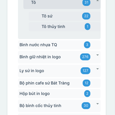
Tô
31
Tô sứ
22
Tô thủy tinh
1
Bình nước nhựa TQ
3
Bình giữ nhiệt in logo
276
Ly sứ in logo
127
Bộ phin cafe sứ Bát Tràng
12
Hộp bút in logo
2
Bộ bình cốc thủy tinh
30