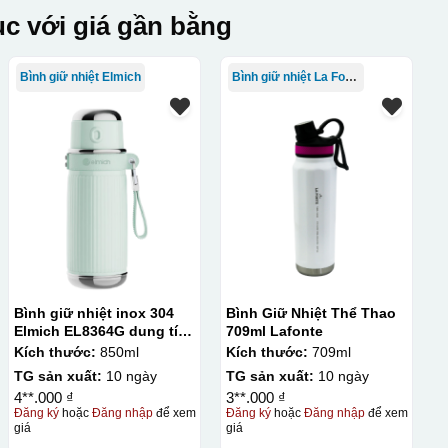
c với giá gần bằng
Bình giữ nhiệt Elmich
Bình giữ nhiệt La Fonte
Bình giữ nhiệt inox 304
Bình Giữ Nhiệt Thể Thao
Elmich EL8364G dung tích
709ml Lafonte
850ml
Kích thước:
850ml
Kích thước:
709ml
TG sản xuất:
10 ngày
TG sản xuất:
10 ngày
4**.000 ₫
3**.000 ₫
Đăng ký
hoặc
Đăng nhập
để xem
Đăng ký
hoặc
Đăng nhập
để xem
giá
giá