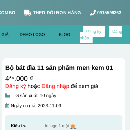
COMBO
THEO DÕI ĐƠN HÀNG
0915599363
Đăng ký
Đăng
 GIÁ
DEMO LOGO
BLOG
nhập
Bộ bát đĩa 11 sản phẩm men kem 01
4**.000 ₫
Đăng ký
hoặc
Đăng nhập
để xem giá
TG sản xuất: 10 ngày
Ngày cn giá: 2023-11-09
Kiểu in:
In logo 1 mặt