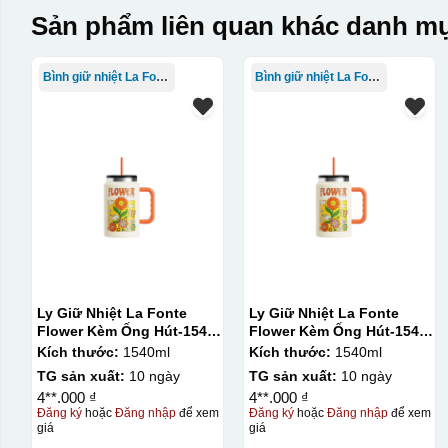
Sản phẩm liên quan khác danh mụ
Bình giữ nhiệt La Fonte
Bình giữ nhiệt La Fonte
Ly Giữ Nhiệt La Fonte
Ly Giữ Nhiệt La Fonte
Flower Kèm Ống Hút-1540
Flower Kèm Ống Hút-1540
ml-014786
ml-014786
Kích thước:
1540ml
Kích thước:
1540ml
TG sản xuất:
10 ngày
TG sản xuất:
10 ngày
4**.000 ₫
4**.000 ₫
Đăng ký
hoặc
Đăng nhập
để xem
Đăng ký
hoặc
Đăng nhập
để xem
giá
giá