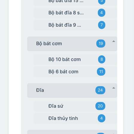
Bộ bát đĩa 15 món
5
Bộ bát đĩa 8 sản phẩm
4
Bộ bát đĩa 9 món
7
Bộ bát cơm
19
Bộ 10 bát cơm
8
Bộ 6 bát cơm
11
Đĩa
24
Đĩa sứ
20
Đĩa thủy tinh
4