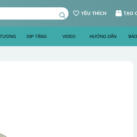
YÊU THÍCH
TẠO 
 TƯỢNG
DỊP TẶNG
VIDEO
HƯỚNG DẪN
BÁO