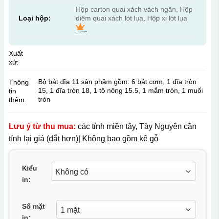
Hộp carton quai xách vách ngăn, Hộp
Loại hộp:
diêm quai xách lót lụa, Hộp xi lót lụa
Xuất
xứ:
Bộ bát đĩa 11 sản phầm gồm: 6 bát cơm, 1 đĩa tròn
Thông
15, 1 đĩa tròn 18, 1 tô nông 15.5, 1 mắm tròn, 1 muối
tin
tròn
thêm:
Lưu ý từ thu mua:
các tỉnh miền tây, Tây Nguyên cần
tính lại giá (đắt hơn)| Không bao gồm kê gỗ
Kiểu
in:
Số mặt
in: