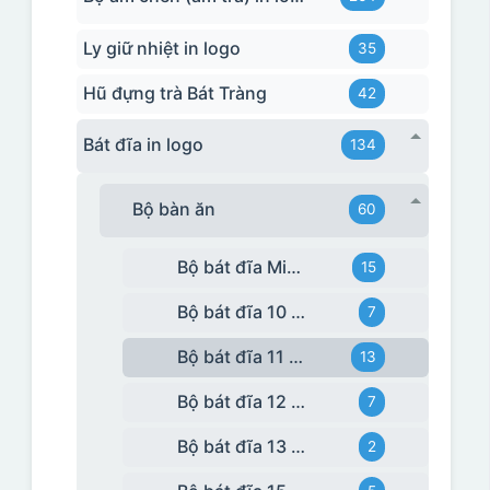
Ly giữ nhiệt in logo
35
Hũ đựng trà Bát Tràng
42
Bát đĩa in logo
134
Bộ bàn ăn
60
Bộ bát đĩa Minh Long
15
Bộ bát đĩa 10 món
7
Bộ bát đĩa 11 món
13
Bộ bát đĩa 12 món
7
Bộ bát đĩa 13 món
2