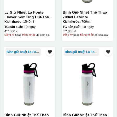
Ly Giữ Nhiệt La Fonte
Bình Giữ Nhiệt Thể Thao
Flower Kèm Ống Hút-1540
709ml Lafonte
ml-014786
Kích thước:
1540ml
Kích thước:
709ml
TG sản xuất:
10 ngày
TG sản xuất:
10 ngày
4**.000 ₫
3**.000 ₫
Đây là giấy decal đã in xong, đang chờ khô để cắt dán
Đăng ký
hoặc
Đăng nhập
để xem giá
Đăng ký
hoặc
Đăng nhập
để xem giá
lên gốm sứ
Bình giữ nhiệt La Fonte
Bình giữ nhiệt La Fonte
Bước 2: Dán decal lên gốm sứ
Để dán decal lên gốm
sứ, thợ sẽ cắt thủ công các miếng logo ra, sau đó thấp
nước và trượt nhẹ lên gốm sứ để tem decal dính tạm lên
đó bằng nước. Người thợ sẽ căn chỉnh bằng mắt thường
cho vị trí logo cân đối phù hợp, sau đó dùng miếng nhựa
gạt hết nước phía dưới ra
Bình Giữ Nhiệt Thể Thao
Bình Giữ Nhiệt Thể Thao