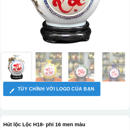
TÙY CHỈNH VỚI LOGO CỦA BẠN
Hút lộc Lộc H18- phi 16 men màu