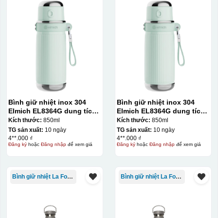
Bình giữ nhiệt inox 304
Bình giữ nhiệt inox 304
Elmich EL8364G dung tích
Elmich EL8364G dung tích
850ml
850ml
Kích thước:
850ml
Kích thước:
850ml
TG sản xuất:
10 ngày
TG sản xuất:
10 ngày
4**.000 ₫
4**.000 ₫
Đăng ký
hoặc
Đăng nhập
để xem giá
Đăng ký
hoặc
Đăng nhập
để xem giá
Bình giữ nhiệt La Fonte
Bình giữ nhiệt La Fonte
Kiểu in:
In Decal
IN Decal lên GỐM SỨ