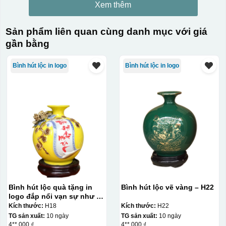
Xem thêm
Sản phẩm liên quan cùng danh mục với giá
gần bằng
Bình hút lộc in logo
Bình hút lộc in logo
Bình hút lộc quà tặng in
Bình hút lộc vẽ vàng – H22
logo đắp nổi vạn sự như ý
18cm KQ-BHL18
Kích thước:
H18
Kích thước:
H22
TG sản xuất:
10 ngày
TG sản xuất:
10 ngày
4**.000 ₫
4**.000 ₫