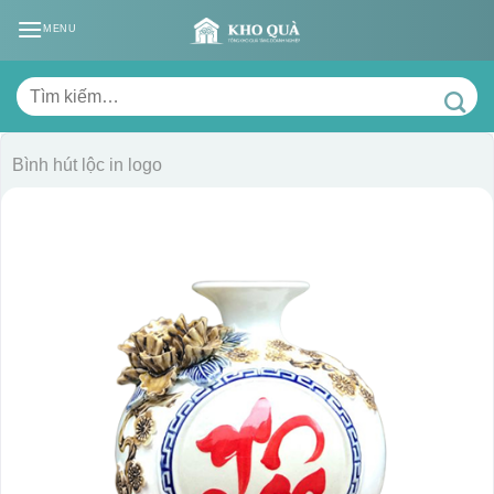
Skip
MENU
to
content
Tìm
kiếm:
Bình hút lộc in logo