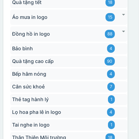
Quà tặng tết
18
Hộp diêm quai xách lót lụa
Áo mưa in logo
15
Đồng hồ in logo
88
Bảo bình
4
Quà tặng cao cấp
90
Bếp hâm nóng
4
Cân sức khoẻ
7
Thẻ tag hành lý
1
Lọ hoa pha lê in logo
4
đây là kiểu hộp quay xách lót lụa chỉ khác là thêm quai
thêm tiền
Tai nghe in logo
1
Thân Thiện Môi trường
18