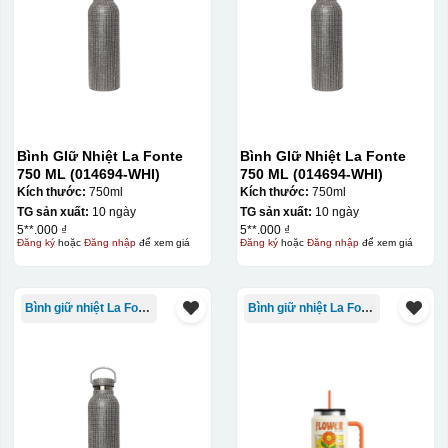
Bước 1: Tạo khuôn in để tạo ra Decal Bước 2: Dán
decal lên gốm sứ Bước 3: Cho vào lò nung ở nhiệt độ
700-800 độ C
Bước 1: Tạo ra DECAL
Để tạo ra decal
trước khi dán nó lên gốm sứ, xưởng in sẽ in lên 1 loại
giấy đặc biệt, và kích thước logo được căn chỉnh theo
sản phẩm, để khi dán không bị nhỏ hoặc to quá
Bình GIữ Nhiệt La Fonte
Bình GIữ Nhiệt La Fonte
750 ML (014694-WHI)
750 ML (014694-WHI)
Kích thước:
750ml
Kích thước:
750ml
TG sản xuất:
10 ngày
TG sản xuất:
10 ngày
5**.000 ₫
5**.000 ₫
Đăng ký
hoặc
Đăng nhập
để xem giá
Đăng ký
hoặc
Đăng nhập
để xem giá
Bình giữ nhiệt La Fonte
Bình giữ nhiệt La Fonte