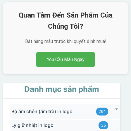
Quan Tâm Đến Sản Phẩm Của
Chúng Tôi?
Đặt hàng mẫu trước khi quyết định mua!
Yêu Cầu Mẫu Ngay
Ưu, nhược điểm của in Decal trượt nước
trên gốm sứ
Danh mục sản phẩm
Ưu điểm
Nhược điểm
Bộ ấm chén (ấm trà) in logo
264
Độ bám dính lên bề
mặt vật liệu rất tốt,
Ly giữ nhiệt in logo
không phai theo thời
35
gian