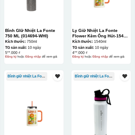
Bình GIữ Nhiệt La Fonte
Ly Giữ Nhiệt La Fonte
750 ML (014694-WHI)
Flower Kèm Ống Hút-1540
Decal được in xong, sẽ có 1 nền vàng phía dưới
ml-014786
Kích thước:
750ml
Kích thước:
1540ml
TG sản xuất:
10 ngày
TG sản xuất:
10 ngày
5**.000 ₫
4**.000 ₫
Đăng ký
hoặc
Đăng nhập
để xem giá
Đăng ký
hoặc
Đăng nhập
để xem giá
Bình giữ nhiệt La Fonte
Bình giữ nhiệt La Fonte