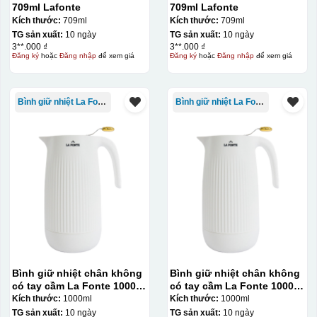
709ml Lafonte
709ml Lafonte
Kích thước:
709ml
Kích thước:
709ml
TG sản xuất:
10 ngày
TG sản xuất:
10 ngày
3**.000 ₫
3**.000 ₫
Đăng ký
hoặc
Đăng nhập
để xem giá
Đăng ký
hoặc
Đăng nhập
để xem giá
Bình giữ nhiệt La Fonte
Bình giữ nhiệt La Fonte
Thợ đang căn chỉnh dán decal lên bát cơm
Bình giữ nhiệt chân không
Bình giữ nhiệt chân không
có tay cầm La Fonte 1000ml
có tay cầm La Fonte 1000ml
– 011655
– 011655
Kích thước:
1000ml
Kích thước:
1000ml
TG sản xuất:
10 ngày
TG sản xuất:
10 ngày