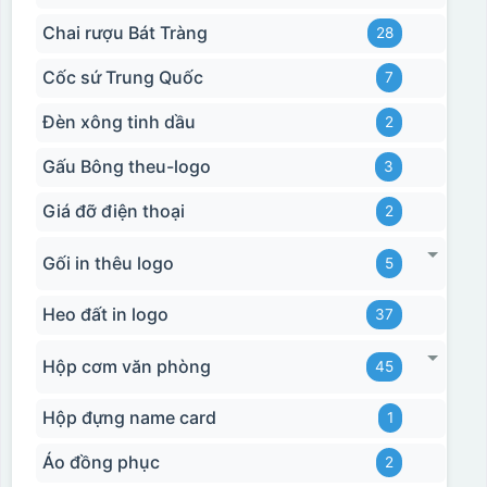
Chai rượu Bát Tràng
28
Cốc sứ Trung Quốc
7
Đèn xông tinh dầu
2
Gấu Bông theu-logo
3
Giá đỡ điện thoại
2
Gối in thêu logo
5
Heo đất in logo
37
Hộp cơm văn phòng
45
Hộp đựng name card
1
Áo đồng phục
2