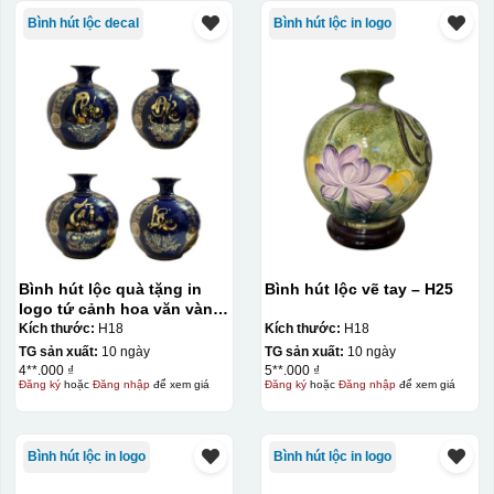
Bình hút lộc decal
Bình hút lộc in logo
Bình hút lộc quà tặng in
Bình hút lộc vẽ tay – H25
logo tứ cảnh hoa văn vàng
kim 18cm KQ-BHL06
Kích thước:
H18
Kích thước:
H18
TG sản xuất:
10 ngày
TG sản xuất:
10 ngày
4**.000 ₫
5**.000 ₫
Đăng ký
hoặc
Đăng nhập
để xem giá
Đăng ký
hoặc
Đăng nhập
để xem giá
Bình hút lộc in logo
Bình hút lộc in logo