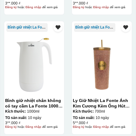
3**.000 ₫
3**.000 ₫
Đăng ký
hoặc
Đăng nhập
để xem giá
Đăng ký
hoặc
Đăng nhập
để xem giá
Bình giữ nhiệt La Fonte
Bình giữ nhiệt La Fonte
Chén sau khi được dán xong (chưa nung)
Bình giữ nhiệt chân không
Ly Giữ Nhiệt La Fonte Ánh
có tay cầm La Fonte 1000ml
Kim Cương Kèm Ống Hút-
– 011655
700 ml-014687-GOL
Kích thước:
1000ml
Kích thước:
700ml
TG sản xuất:
10 ngày
TG sản xuất:
10 ngày
3**.000 ₫
5**.000 ₫
Đăng ký
hoặc
Đăng nhập
để xem giá
Đăng ký
hoặc
Đăng nhập
để xem giá