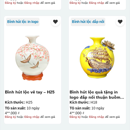
Đăng ký
hoặc
Đăng nhập
để xem giá
Đăng ký
hoặc
Đăng nhập
để xem giá
Bình hút lộc in logo
Bình hút lộc đắp nổi
Bình hút lộc vẽ tay – H25
Bình hút lộc quà tặng in
logo đắp nổi thuận buồm
xuôi gió 18cm KQ-BHL16
Kích thước:
H25
Kích thước:
H18
TG sản xuất:
10 ngày
TG sản xuất:
10 ngày
4**.000 ₫
4**.000 ₫
Đăng ký
hoặc
Đăng nhập
để xem giá
Đăng ký
hoặc
Đăng nhập
để xem giá