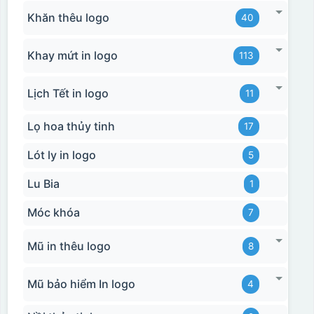
Khăn thêu logo
40
Khay mứt in logo
113
Lịch Tết in logo
11
Lọ hoa thủy tinh
17
Lót ly in logo
5
Lu Bia
1
Móc khóa
7
Mũ in thêu logo
8
Mũ bảo hiểm In logo
4