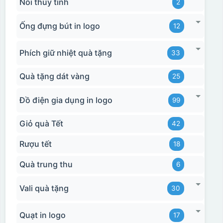
Nồi thủy tinh
2
Ống đựng bút in logo
12
Phích giữ nhiệt quà tặng
33
Quà tặng dát vàng
25
Đồ điện gia dụng in logo
99
Giỏ quà Tết
42
Rượu tết
18
Quà trung thu
6
Vali quà tặng
30
Quạt in logo
17