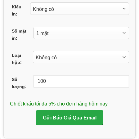
Kiểu
in:
Số mặt
in:
Loại
hộp:
Số
lượng:
Chiết khấu tối đa 5% cho đơn hàng hôm nay.
Gửi Báo Giá Qua Email