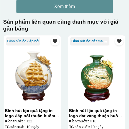
Xem thêm
Sản phẩm liên quan cùng danh mục với giá
gần bằng
Bình hút lộc đắp nổi
Bình hút lộc dát mạ vàng
Bình hút lộc quà tặng in
Bình hút lộc quà tặng in
logo đắp nổi thuận buồm
logo dát vàng thuận buồm
xuôi gió 22cm KQ-BHL20
xuôi gió 18cm KQ-BHL11
Kích thước:
H22
Kích thước:
H18
TG sản xuất:
10 ngày
TG sản xuất:
10 ngày