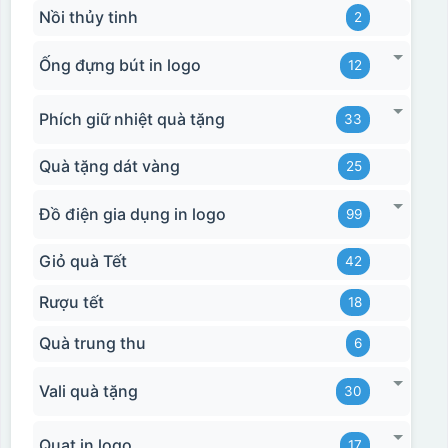
Nồi thủy tinh
2
Ống đựng bút in logo
12
Phích giữ nhiệt quà tặng
33
Quà tặng dát vàng
25
Đồ điện gia dụng in logo
99
Giỏ quà Tết
42
Rượu tết
18
Quà trung thu
6
Vali quà tặng
30
Quạt in logo
17