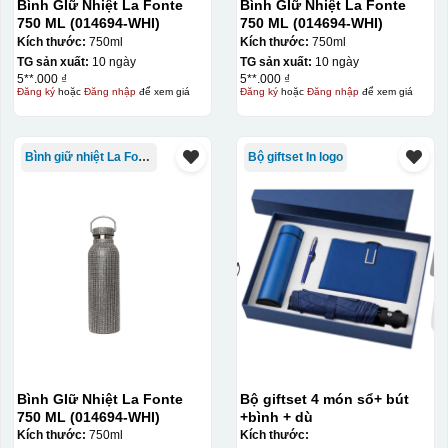
Bình GIữ Nhiệt La Fonte
Bình GIữ Nhiệt La Fonte
750 ML (014694-WHI)
750 ML (014694-WHI)
Kích thước:
750ml
Kích thước:
750ml
TG sản xuất:
10 ngày
TG sản xuất:
10 ngày
5**.000 ₫
5**.000 ₫
Đăng ký
hoặc
Đăng nhập
để xem giá
Đăng ký
hoặc
Đăng nhập
để xem giá
Bình giữ nhiệt La Fonte
Bộ giftset In logo
Bình GIữ Nhiệt La Fonte
Bộ giftset 4 món sổ+ bút
750 ML (014694-WHI)
+bình + dù
Kích thước:
750ml
Kích thước: