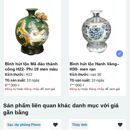
In Decal
IN Decal lên GỐM SỨ
Bước 1: Tạo khuôn in để tạo ra Decal Bước 2: Dán
decal lên gốm sứ Bước 3: Cho vào lò nung ở nhiệt độ
700-800 độ C
Bước 1: Tạo ra DECAL
Để tạo ra decal
trước khi dán nó lên gốm sứ, xưởng in sẽ in lên 1 loại
giấy đặc biệt, và kích thước logo được căn chỉnh theo
✓
sản phẩm, để khi dán không bị nhỏ hoặc to quá
Bình hút lộc Mã đáo thành
Bình hút lộc Hanh Vàng–
công H22- Phi 19 men màu
H30- men rạn
Kích thước:
H22
Kích thước:
cao 30
TG sản xuất:
10 ngày
TG sản xuất:
10 ngày
6**.000 ₫
7**.000 ₫
Đăng ký
hoặc
Đăng nhập
để xem giá
Đăng ký
hoặc
Đăng nhập
để xem giá
Sản phẩm liên quan khác danh mục với giá
gần bằng
Sạc dự phòng Pisen
Thủy tinh