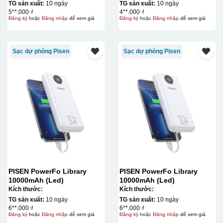
TG sản xuất:
10 ngày
TG sản xuất:
10 ngày
5**.000 ₫
4**.000 ₫
Đăng ký
hoặc
Đăng nhập
để xem giá
Đăng ký
hoặc
Đăng nhập
để xem giá
Sạc dự phòng Pisen
Sạc dự phòng Pisen
Bước 3: Xếp sản phẩm sau khi dán vào lò nung và
PISEN PowerFo Library
PISEN PowerFo Library
nung ở nhiệt độ 700-800 độ C
Deacl có 1 nền màu
10000mAh (Led)
10000mAh (Led)
Kích thước:
Kích thước:
vàng, khi in ở nhiệt cao, nền đó sẽ cháy và biến mất để
TG sản xuất:
10 ngày
TG sản xuất:
10 ngày
lại mực in logo dính chết lên gốm sứ [gallery link="file"
6**.000 ₫
6**.000 ₫
Đăng ký
hoặc
Đăng nhập
để xem giá
Đăng ký
hoặc
Đăng nhập
để xem giá
size="full" ids="29792,29791,29790"]