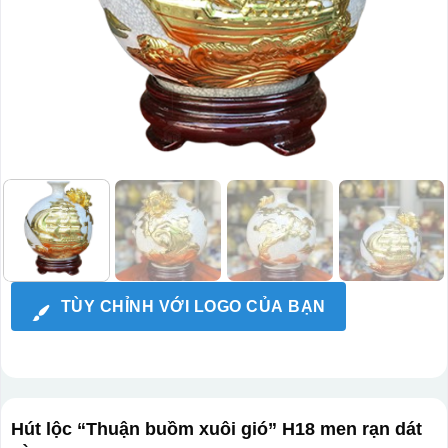
TÙY CHỈNH VỚI LOGO CỦA BẠN
Hút lộc “Thuận buồm xuôi gió” H18 men rạn dát