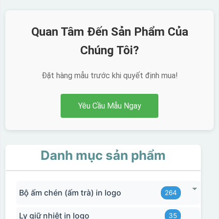
Kiểu hộp:
Quan Tâm Đến Sản Phẩm Của
Hộp diêm quai xách lót lụa
Chúng Tôi?
Đặt hàng mẫu trước khi quyết định mua!
Yêu Cầu Mẫu Ngay
Danh mục sản phẩm
Bộ ấm chén (ấm trà) in logo
264
đây là kiểu hộp quay xách lót lụa chỉ khác là thêm quai
Ly giữ nhiệt in logo
35