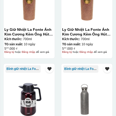
Ly Giữ Nhiệt La Fonte Ánh
Ly Giữ Nhiệt La Fonte Ánh
Kim Cương Kèm Ống Hút-
Kim Cương Kèm Ống Hút-
700 ml-014687-GOL
700 ml-014687-GOL
Kích thước:
700ml
Kích thước:
700ml
TG sản xuất:
10 ngày
TG sản xuất:
10 ngày
5**.000 ₫
5**.000 ₫
Đăng ký
hoặc
Đăng nhập
để xem giá
Đăng ký
hoặc
Đăng nhập
để xem giá
Bình giữ nhiệt La Fonte
Bình giữ nhiệt La Fonte
Thợ đang căn chỉnh dán decal lên bát cơm