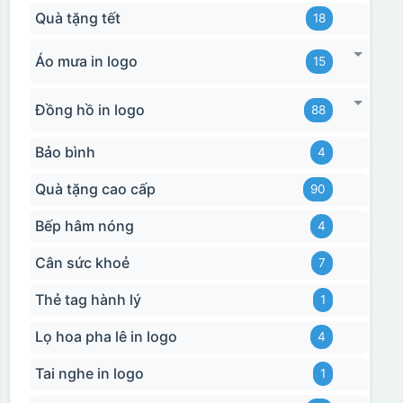
Quà tặng tết
18
Áo mưa in logo
15
Đồng hồ in logo
88
Bảo bình
4
Quà tặng cao cấp
90
Bếp hâm nóng
4
Cân sức khoẻ
7
Thẻ tag hành lý
1
Lọ hoa pha lê in logo
4
Tai nghe in logo
1