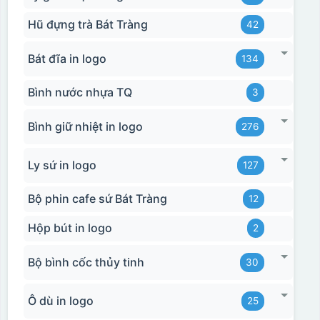
thêm tiền
Hũ đựng trà Bát Tràng
42
Bát đĩa in logo
134
Bình nước nhựa TQ
3
Bình giữ nhiệt in logo
276
Ly sứ in logo
127
Bộ phin cafe sứ Bát Tràng
12
Hộp bút in logo
2
Bộ bình cốc thủy tinh
30
Ô dù in logo
25