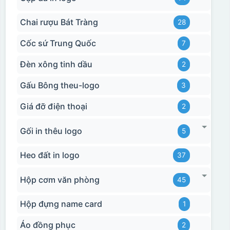
Chai rượu Bát Tràng
28
Cốc sứ Trung Quốc
7
Đèn xông tinh dầu
2
Gấu Bông theu-logo
3
Giá đỡ điện thoại
2
Gối in thêu logo
5
Heo đất in logo
37
Hộp cơm văn phòng
45
Hộp đựng name card
1
Áo đồng phục
2