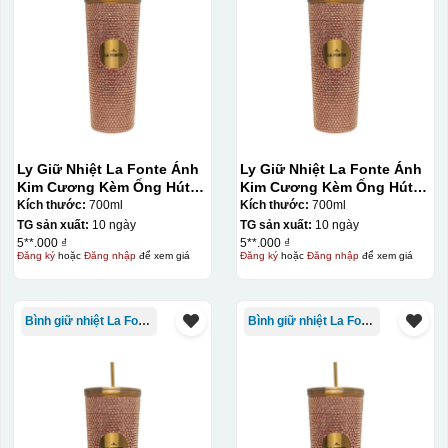
Ly Giữ Nhiệt La Fonte Ánh
Ly Giữ Nhiệt La Fonte Ánh
Kim Cương Kèm Ống Hút-
Kim Cương Kèm Ống Hút-
Đây là giấy decal đã in xong, đang chờ khô để cắt dán
700 ml-014687-GOL
700 ml-014687-GOL
Kích thước:
700ml
Kích thước:
700ml
lên gốm sứ
TG sản xuất:
10 ngày
TG sản xuất:
10 ngày
5**.000 ₫
5**.000 ₫
Đăng ký
hoặc
Đăng nhập
để xem giá
Đăng ký
hoặc
Đăng nhập
để xem giá
Bước 2: Dán decal lên gốm sứ
Để dán decal lên gốm
sứ, thợ sẽ cắt thủ công các miếng logo ra, sau đó thấp
nước và trượt nhẹ lên gốm sứ để tem decal dính tạm lên
Bình giữ nhiệt La Fonte
Bình giữ nhiệt La Fonte
đó bằng nước. Người thợ sẽ căn chỉnh bằng mắt thường
cho vị trí logo cân đối phù hợp, sau đó dùng miếng nhựa
gạt hết nước phía dưới ra