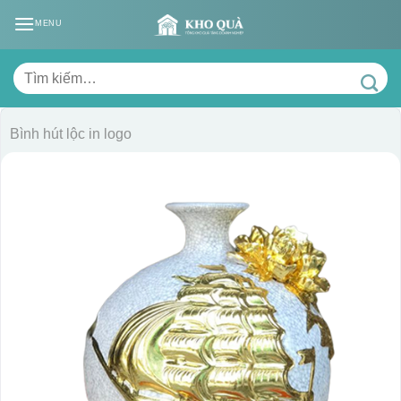
Skip
MENU
to
content
Tìm
kiếm:
Bình hút lộc in logo