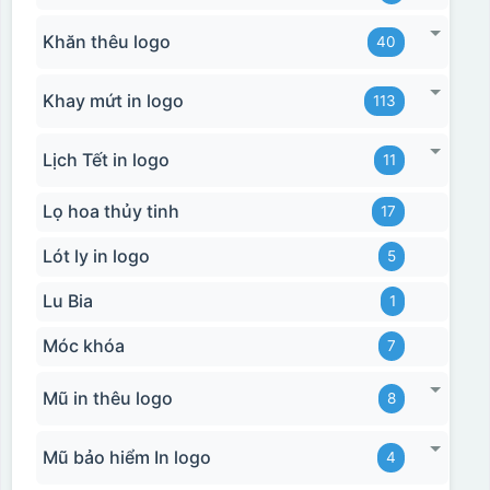
Khăn thêu logo
40
Khay mứt in logo
113
Lịch Tết in logo
11
Lọ hoa thủy tinh
17
Lót ly in logo
5
Lu Bia
1
Móc khóa
7
Mũ in thêu logo
8
Mũ bảo hiểm In logo
4