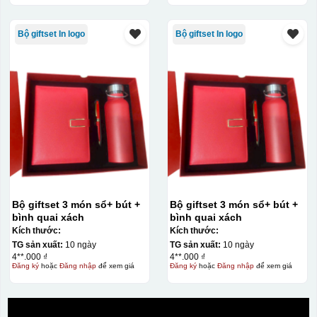
Bộ giftset In logo
Bộ giftset In logo
Bộ giftset 3 món sổ+ bút +
Bộ giftset 3 món sổ+ bút +
bình quai xách
bình quai xách
Ưu, nhược điểm của in Decal trượt nước
Kích thước:
Kích thước:
trên gốm sứ
TG sản xuất:
10 ngày
TG sản xuất:
10 ngày
4**.000 ₫
4**.000 ₫
Đăng ký
hoặc
Đăng nhập
để xem giá
Đăng ký
hoặc
Đăng nhập
để xem giá
Ưu điểm
Nhược điểm
Độ bám dính lên bề