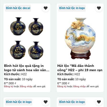
Bình hút lộc decal
Bình hút lộc in logo
Bình hút lộc quà tặng in
Hút lộc “Mã đáo thành
logo tứ cảnh hoa văn vàng
công” H22 – phi 19 men rạn
kim 22cm KQ-BHL07
Kích thước:
H22
Kích thước:
H22
TG sản xuất:
10 ngày
TG sản xuất:
10 ngày
6**.000 ₫
6**.000 ₫
Đăng ký
hoặc
Đăng nhập
để xem giá
Đăng ký
hoặc
Đăng nhập
để xem giá
Bình hút lộc in logo
Bình hút lộc in logo
Kiểu in: