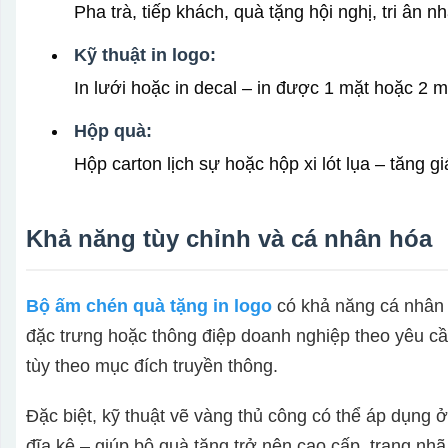
Pha trà, tiếp khách, quà tặng hội nghị, tri ân 
Kỹ thuật in logo:
In lưới hoặc in decal – in được 1 mặt hoặc 2 m
Hộp quà:
Hộp carton lịch sự hoặc hộp xi lót lụa – tăng g
Khả năng tùy chỉnh và cá nhân hóa
Bộ ấm chén quà tặng in logo
có khả năng cá nhân h
đặc trưng hoặc thông điệp doanh nghiệp theo yêu cầu
tùy theo mục đích truyền thông.
Đặc biệt, kỹ thuật vẽ vàng thủ công có thể áp dụng 
đĩa kê – giúp bộ quà tặng trở nên cao cấp, trang nh