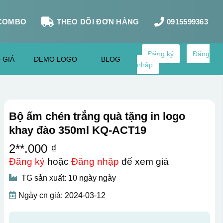
COMBO
THEO DÕI ĐƠN HÀNG
0915599363
Đăng ký
Đăng
 GIÁ
DEMO LOGO
BLOG
nhập
Bộ ấm chén trắng quà tặng in logo
khay đào 350ml KQ-ACT19
2**.000 ₫
Đăng ký
hoặc
Đăng nhập
để xem giá
TG sản xuất: 10 ngày ngày
Ngày cn giá: 2024-03-12