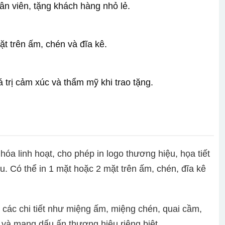
nhân viên, tặng khách hàng nhỏ lẻ.
ặt trên ấm, chén và đĩa kê.
iá trị cảm xúc và thẩm mỹ khi trao tặng.
óa linh hoạt, cho phép in logo thương hiệu, họa tiết
. Có thể in 1 mặt hoặc 2 mặt trên ấm, chén, đĩa kê
ở các chi tiết như miệng ấm, miệng chén, quai cầm,
ã và mang dấu ấn thương hiệu riêng biệt.