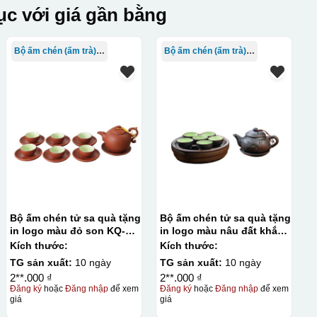
c với giá gần bằng
Bộ ấm chén (ấm trà) in logo
Bộ ấm chén (ấm trà) in logo
Bộ ấm chén tử sa quà tặng
Bộ ấm chén tử sa quà tặng
in logo màu đỏ son KQ-
in logo màu nâu đất khắc
ACTS07
hoa 200ml KQ-ACTS08
Kích thước:
Kích thước:
TG sản xuất:
10 ngày
TG sản xuất:
10 ngày
2**.000 ₫
2**.000 ₫
Đăng ký
hoặc
Đăng nhập
để xem
Đăng ký
hoặc
Đăng nhập
để xem
giá
giá