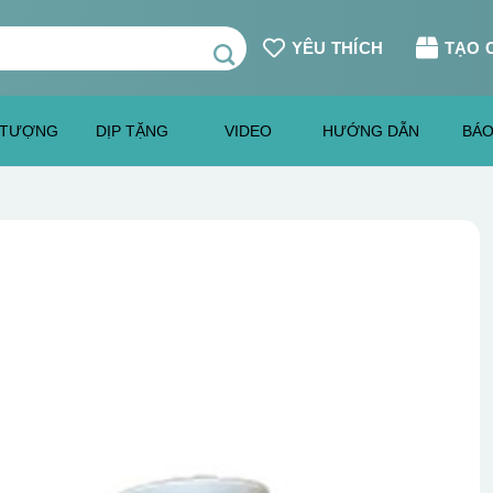
YÊU THÍCH
TẠO 
 TƯỢNG
DỊP TẶNG
VIDEO
HƯỚNG DẪN
BÁO