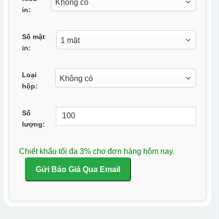
in:
Số mặt
in:
Loại
hộp:
Số
lượng:
Chiết khấu tối đa 3% cho đơn hàng hôm nay.
Gửi Báo Giá Qua Email