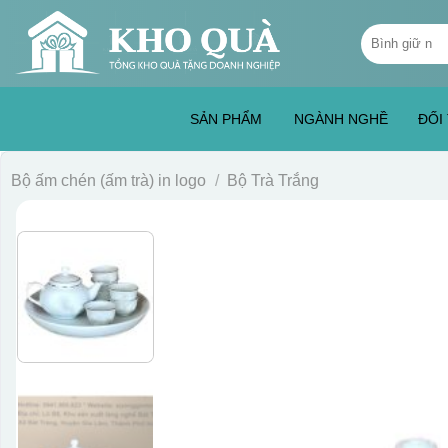
Skip
Tìm
to
kiếm:
content
SẢN PHẨM
NGÀNH NGHỀ
ĐỐI
Bộ ấm chén (ấm trà) in logo
/
Bộ Trà Trắng