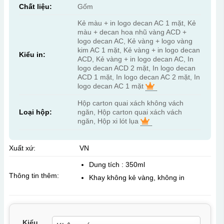
Chất liệu:
Gốm
Kẻ màu + in logo decan AC 1 mặt, Kẻ
màu + decan hoa nhũ vàng ACD +
logo decan AC, Kẻ vàng + logo vàng
kim AC 1 mặt, Kẻ vàng + in logo decan
Kiểu in:
ACD, Kẻ vàng + in logo decan AC, In
logo decan ACD 2 mặt, In logo decan
ACD 1 mặt, In logo decan AC 2 mặt, In
logo decan AC 1 mặt
Hộp carton quai xách không vách
Loại hộp:
ngăn, Hộp carton quai xách vách
ngăn, Hộp xi lót lụa
Xuất xứ:
VN
Dung tích : 350ml
Thông tin thêm:
Khay không kẻ vàng, không in
Kiểu