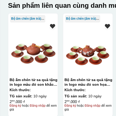
Sản phẩm liên quan cùng danh mụ
Bộ ấm chén (ấm trà) in logo
Bộ ấm chén (ấm trà) in logo
Bộ ấm chén tử sa quà tặng
Bộ ấm chén tử sa quà tặng
in logo màu đỏ son khắc
in logo màu đỏ son họa
hoa 330ml KQ-ACTS02
tiết hoa đào trắng 330ml
Kích thước:
Kích thước:
KQ-ACTS01
TG sản xuất:
10 ngày
TG sản xuất:
10 ngày
2**.000 ₫
2**.000 ₫
Đăng ký
hoặc
Đăng nhập
để xem
Đăng ký
hoặc
Đăng nhập
để xem
giá
giá