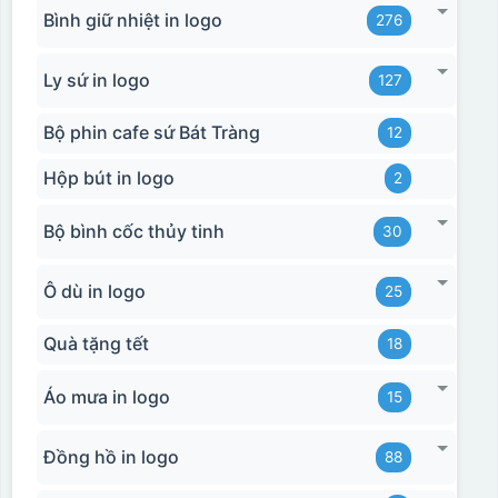
Bình giữ nhiệt in logo
276
Ly sứ in logo
127
Bộ phin cafe sứ Bát Tràng
12
Hộp bút in logo
2
Bộ bình cốc thủy tinh
30
Ô dù in logo
25
Quà tặng tết
18
Áo mưa in logo
15
Đồng hồ in logo
88