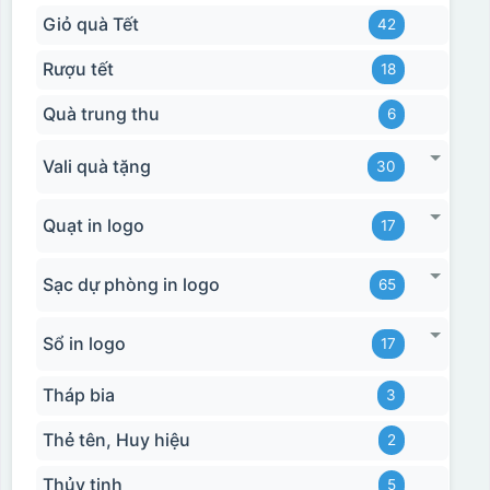
Giỏ quà Tết
42
Rượu tết
18
Quà trung thu
6
Vali quà tặng
30
Quạt in logo
17
Sạc dự phòng in logo
65
Sổ in logo
17
Tháp bia
3
Thẻ tên, Huy hiệu
2
Thủy tinh
5