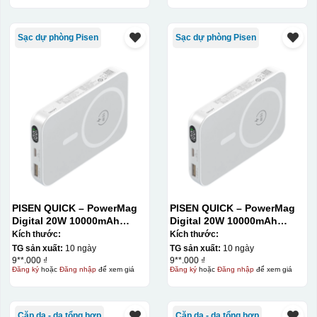
Sạc dự phòng Pisen
Sạc dự phòng Pisen
PISEN QUICK – PowerMag
PISEN QUICK – PowerMag
Digital 20W 10000mAh
Digital 20W 10000mAh
Power bank. White: 200pcs;
Power bank. White: 200pcs;
Kích thước:
Kích thước:
Blue: 200pcs
Blue: 200pcs
TG sản xuất:
10 ngày
TG sản xuất:
10 ngày
9**.000 ₫
9**.000 ₫
Đăng ký
hoặc
Đăng nhập
để xem giá
Đăng ký
hoặc
Đăng nhập
để xem giá
Cặp da - da tổng hợp
Cặp da - da tổng hợp