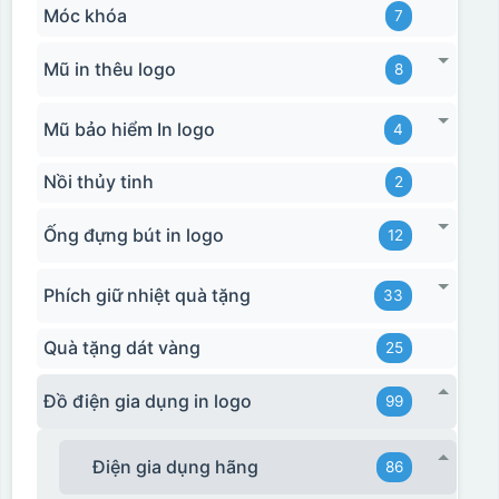
Móc khóa
7
Mũ in thêu logo
8
Mũ bảo hiểm In logo
4
Nồi thủy tinh
2
Ống đựng bút in logo
12
Phích giữ nhiệt quà tặng
33
Quà tặng dát vàng
25
Đồ điện gia dụng in logo
99
Điện gia dụng hãng
86