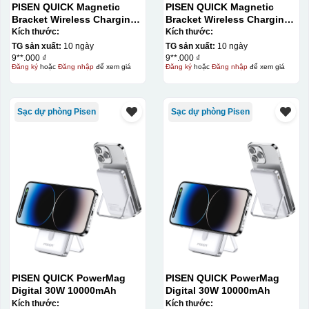
quy trình chuẩn bị kỹ lưỡng và chi phí setup ban đầu
PISEN QUICK Magnetic
PISEN QUICK Magnetic
Bracket Wireless Charging
Bracket Wireless Charging
tương đối cao.
Power Bank PD296C-1
Power Bank PD296C-1
Kích thước:
Kích thước:
10000 (20W) (LS-
10000 (20W) (LS-
TG sản xuất:
10 ngày
TG sản xuất:
10 ngày
DY240/Purple) Carton – CN
DY240/Purple) Carton – CN
9**.000 ₫
9**.000 ₫
Đăng ký
hoặc
Đăng nhập
để xem giá
Đăng ký
hoặc
Đăng nhập
để xem giá
Sạc dự phòng Pisen
Sạc dự phòng Pisen
PISEN QUICK PowerMag
PISEN QUICK PowerMag
Digital 30W 10000mAh
Digital 30W 10000mAh
Kích thước:
Kích thước: