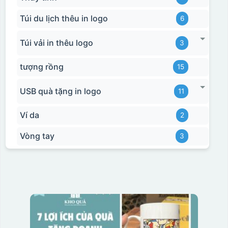
Túi du lịch thêu in logo
6
Túi vải in thêu logo
3
tượng rồng
15
USB quà tặng in logo
11
Ví da
2
Vòng tay
3