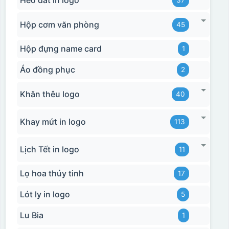
Heo đất in logo
37
Hộp cơm văn phòng
45
Hộp đựng name card
1
Áo đồng phục
2
Khăn thêu logo
40
Khay mứt in logo
113
Lịch Tết in logo
11
Lọ hoa thủy tinh
17
Lót ly in logo
5
Lu Bia
1