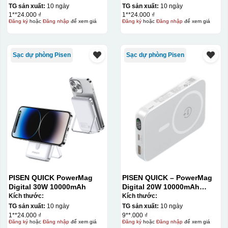
TG sản xuất:
10 ngày
TG sản xuất:
10 ngày
1**24.000 ₫
1**24.000 ₫
Đăng ký
hoặc
Đăng nhập
để xem giá
Đăng ký
hoặc
Đăng nhập
để xem giá
Sạc dự phòng Pisen
Sạc dự phòng Pisen
PISEN QUICK PowerMag
PISEN QUICK – PowerMag
Digital 30W 10000mAh
Digital 20W 10000mAh
Power bank. White: 200pcs;
Kích thước:
Kích thước:
Blue: 200pcs
TG sản xuất:
10 ngày
TG sản xuất:
10 ngày
1**24.000 ₫
9**.000 ₫
Đăng ký
hoặc
Đăng nhập
để xem giá
Đăng ký
hoặc
Đăng nhập
để xem giá