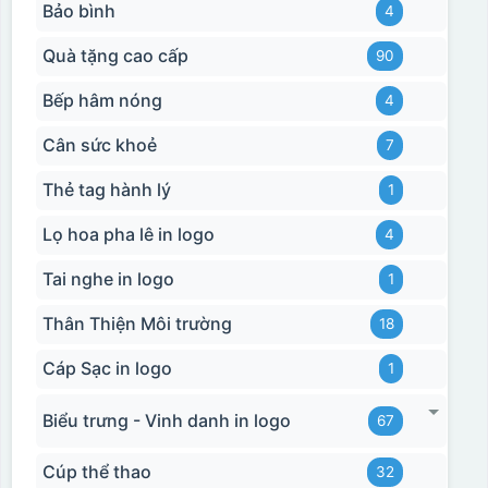
Bảo bình
4
Quà tặng cao cấp
90
Bếp hâm nóng
4
Cân sức khoẻ
7
Thẻ tag hành lý
1
Lọ hoa pha lê in logo
4
Tai nghe in logo
1
Thân Thiện Môi trường
18
Cáp Sạc in logo
1
Biểu trưng - Vinh danh in logo
67
Cúp thể thao
32