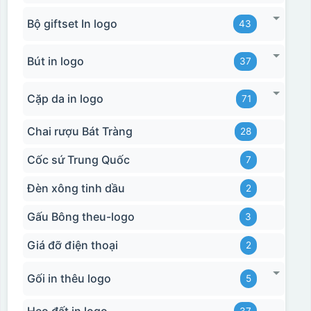
Bộ giftset In logo
43
Bút in logo
37
Cặp da in logo
71
Chai rượu Bát Tràng
28
Cốc sứ Trung Quốc
7
Đèn xông tinh dầu
2
Gấu Bông theu-logo
3
Giá đỡ điện thoại
2
Gối in thêu logo
5