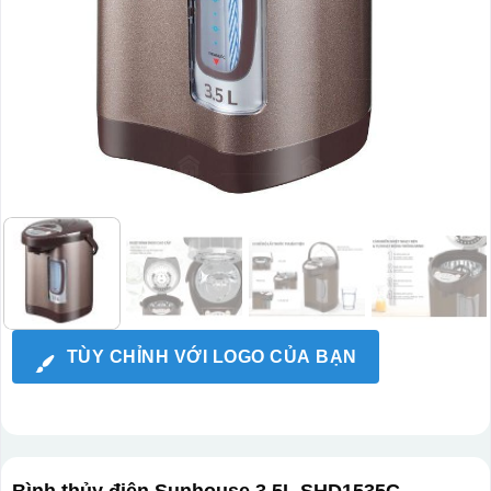
TÙY CHỈNH VỚI LOGO CỦA BẠN
Bình thủy điện Sunhouse 3.5L SHD1535C