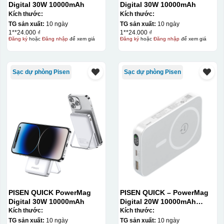
Digital 30W 10000mAh
Digital 30W 10000mAh
quy trình chuẩn bị kỹ lưỡng và chi phí setup ban đầu
Kích thước:
Kích thước:
tương đối cao.
TG sản xuất:
10 ngày
TG sản xuất:
10 ngày
1**24.000 ₫
1**24.000 ₫
Đăng ký
hoặc
Đăng nhập
để xem giá
Đăng ký
hoặc
Đăng nhập
để xem giá
Sạc dự phòng Pisen
Sạc dự phòng Pisen
PISEN QUICK PowerMag
PISEN QUICK – PowerMag
Digital 30W 10000mAh
Digital 20W 10000mAh
Power bank. White: 200pcs;
Kích thước:
Kích thước:
Blue: 200pcs
TG sản xuất:
10 ngày
TG sản xuất:
10 ngày