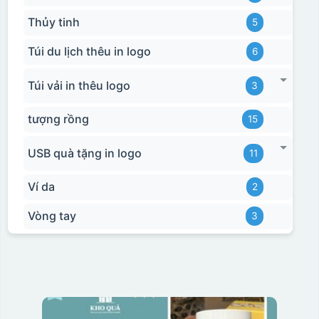
Thủy tinh
5
Túi du lịch thêu in logo
6
Túi vải in thêu logo
3
tượng rồng
15
USB quà tặng in logo
11
Ví da
2
Vòng tay
3