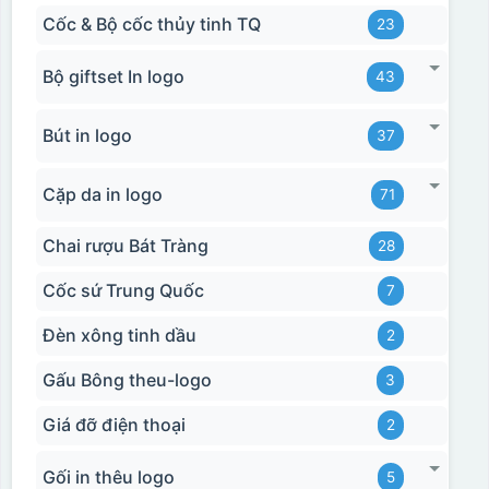
Cốc & Bộ cốc thủy tinh TQ
23
Bộ giftset In logo
43
Bút in logo
37
Cặp da in logo
71
Chai rượu Bát Tràng
28
Cốc sứ Trung Quốc
7
Đèn xông tinh dầu
2
Gấu Bông theu-logo
3
Giá đỡ điện thoại
2
Gối in thêu logo
5