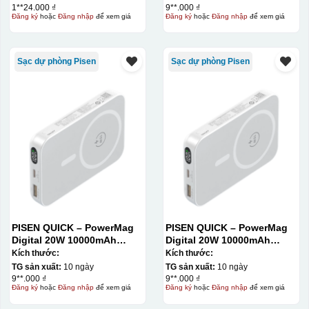
1**24.000 ₫
9**.000 ₫
Đăng ký
hoặc
Đăng nhập
để xem giá
Đăng ký
hoặc
Đăng nhập
để xem giá
Sạc dự phòng Pisen
Sạc dự phòng Pisen
PISEN QUICK – PowerMag
PISEN QUICK – PowerMag
Digital 20W 10000mAh
Digital 20W 10000mAh
Power bank. White: 200pcs;
Power bank. White: 200pcs;
Kích thước:
Kích thước:
Blue: 200pcs
Blue: 200pcs
TG sản xuất:
10 ngày
TG sản xuất:
10 ngày
9**.000 ₫
9**.000 ₫
Đăng ký
hoặc
Đăng nhập
để xem giá
Đăng ký
hoặc
Đăng nhập
để xem giá