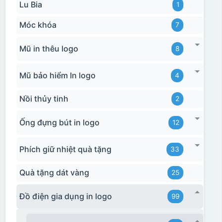
Lu Bia
1
Móc khóa
7
Mũ in thêu logo
8
Mũ bảo hiểm In logo
4
Nồi thủy tinh
2
Ống đựng bút in logo
12
Phích giữ nhiệt quà tặng
33
Quà tặng dát vàng
25
Đồ điện gia dụng in logo
99