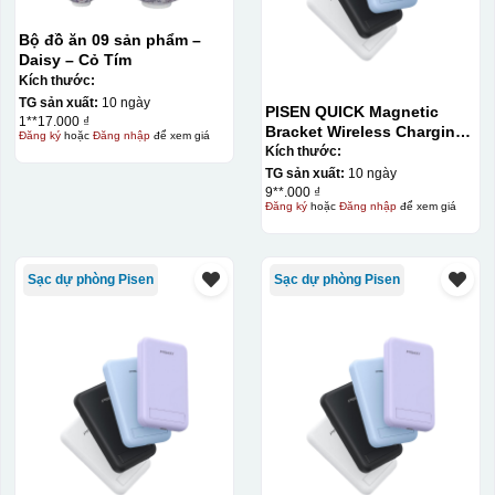
Bộ đồ ăn 09 sản phẩm –
Daisy – Cỏ Tím
Kích thước:
TG sản xuất:
10 ngày
PISEN QUICK Magnetic
1**17.000 ₫
Bracket Wireless Charging
Đăng ký
hoặc
Đăng nhập
để xem giá
Power Bank PD296C-1
Kích thước:
10000 (20W) (LS-
TG sản xuất:
10 ngày
DY240/Purple) Carton – CN
9**.000 ₫
Đăng ký
hoặc
Đăng nhập
để xem giá
Sạc dự phòng Pisen
Sạc dự phòng Pisen