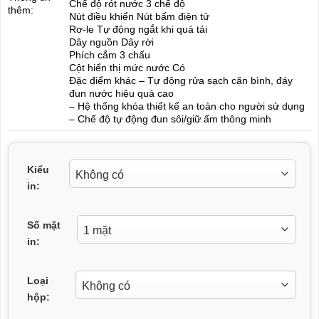
Chế độ rót nước 3 chế độ
thêm:
Nút điều khiển Nút bấm điện tử
Rơ-le Tự động ngắt khi quá tải
Dây nguồn Dây rời
Phích cắm 3 chấu
Cột hiển thị mức nước Có
Đặc điểm khác – Tự động rửa sạch cặn bình, đáy
đun nước hiệu quả cao
– Hệ thống khóa thiết kế an toàn cho người sử dụng
– Chế độ tự động đun sôi/giữ ấm thông minh
Kiểu
in:
Số mặt
in:
Loại
hộp: