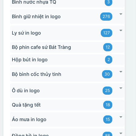
Bình nước nhựa TQ
3
Bình giữ nhiệt in logo
276
Ly sứ in logo
127
Bộ phin cafe sứ Bát Tràng
12
Hộp bút in logo
2
Bộ bình cốc thủy tinh
30
Ô dù in logo
25
Quà tặng tết
18
Áo mưa in logo
15
Đồng hồ in logo
88