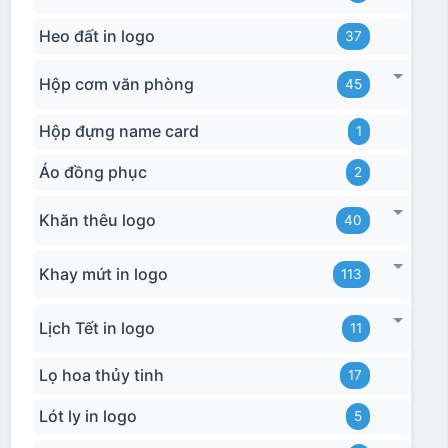
Heo đất in logo
37
Hộp cơm văn phòng
45
Hộp đựng name card
1
Áo đồng phục
2
Khăn thêu logo
40
Khay mứt in logo
113
Lịch Tết in logo
11
Lọ hoa thủy tinh
17
Lót ly in logo
5