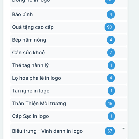
Bảo bình
4
Quà tặng cao cấp
90
Bếp hâm nóng
4
Cân sức khoẻ
7
Thẻ tag hành lý
1
Lọ hoa pha lê in logo
4
Tai nghe in logo
1
Thân Thiện Môi trường
18
Cáp Sạc in logo
1
Biểu trưng - Vinh danh in logo
67