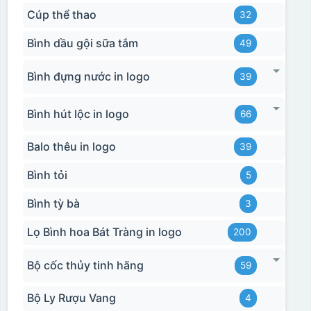
Cúp thể thao
32
Bình dầu gội sữa tắm
49
Bình đựng nước in logo
39
Bình hút lộc in logo
66
Balo thêu in logo
39
Bình tỏi
5
Bình tỳ bà
3
Lọ Bình hoa Bát Tràng in logo
200
Bộ cốc thủy tinh hãng
59
Bộ Ly Rượu Vang
4