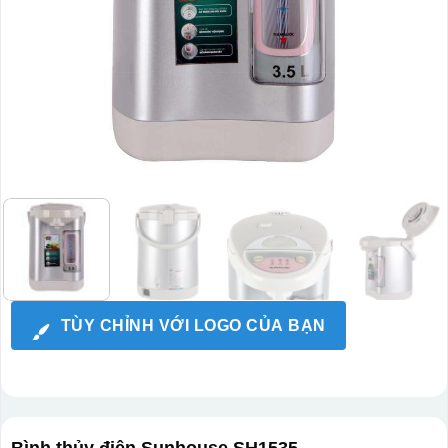
TÙY CHỈNH VỚI LOGO CỦA BẠN
Bình thủy điện Sunhouse SH1535