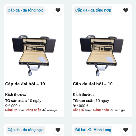
Cặp da - da tổng hợp
Cặp da - da tổng hợp
Cặp da đại hội – 10
Cặp da đại hội – 10
Kích thước:
Kích thước:
TG sản xuất:
10 ngày
TG sản xuất:
10 ngày
9**.000 ₫
9**.000 ₫
Đăng ký
hoặc
Đăng nhập
để xem giá
Đăng ký
hoặc
Đăng nhập
để xem giá
Cặp da - da tổng hợp
Bộ bát đĩa Minh Long