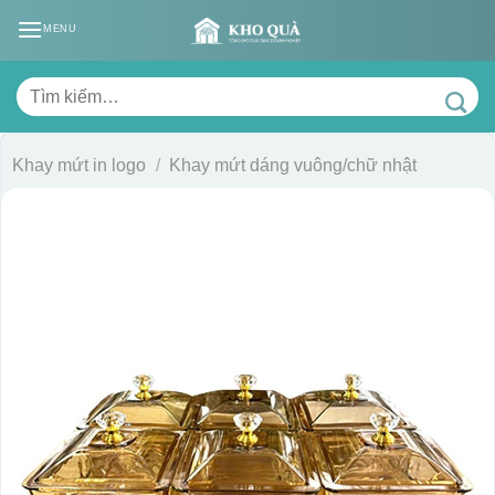
Skip
MENU
to
content
Tìm
kiếm:
Khay mứt in logo
/
Khay mứt dáng vuông/chữ nhật