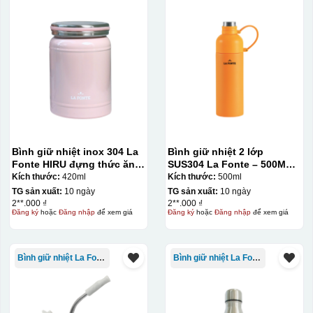
Bình giữ nhiệt inox 304 La
Bình giữ nhiệt 2 lớp
Fonte HIRU đựng thức ăn
SUS304 La Fonte – 500ML –
420 ml – 012348
012737
Kích thước:
420ml
Kích thước:
500ml
TG sản xuất:
10 ngày
TG sản xuất:
10 ngày
2**.000 ₫
2**.000 ₫
Đăng ký
hoặc
Đăng nhập
để xem giá
Đăng ký
hoặc
Đăng nhập
để xem giá
Bình giữ nhiệt La Fonte
Bình giữ nhiệt La Fonte