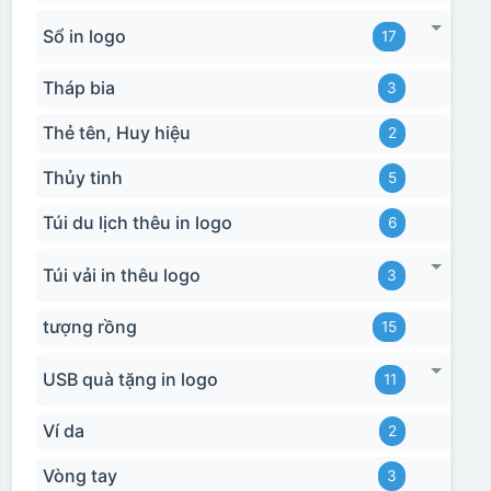
Sổ in logo
17
Tháp bia
3
Thẻ tên, Huy hiệu
2
Thủy tinh
5
Túi du lịch thêu in logo
6
Túi vải in thêu logo
3
tượng rồng
15
USB quà tặng in logo
11
Ví da
2
Vòng tay
3