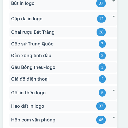
Bút in logo
37
Cặp da in logo
71
Chai rượu Bát Tràng
28
Cốc sứ Trung Quốc
7
Đèn xông tinh dầu
2
Gấu Bông theu-logo
3
Giá đỡ điện thoại
2
Gối in thêu logo
5
Heo đất in logo
37
Hộp cơm văn phòng
45