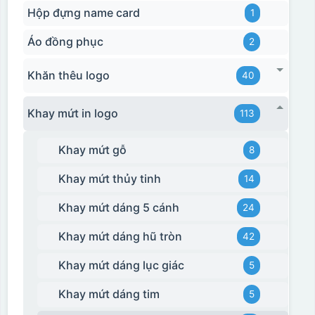
Hộp đựng name card
1
Áo đồng phục
2
Khăn thêu logo
40
Khay mứt in logo
113
Khay mứt gỗ
8
Khay mứt thủy tinh
14
Khay mứt dáng 5 cánh
24
Khay mứt dáng hũ tròn
42
Khay mứt dáng lục giác
5
Khay mứt dáng tim
5