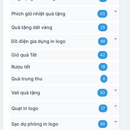
Phích giữ nhiệt quà tặng
33
Quà tặng dát vàng
25
Đồ điện gia dụng in logo
99
Giỏ quà Tết
42
Rượu tết
18
Quà trung thu
6
Hộp xi bình hoa
Vali quà tặng
30
Quạt in logo
17
Sạc dự phòng in logo
65