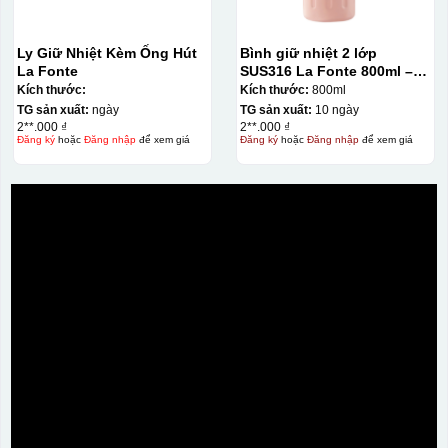
Ly Giữ Nhiệt Kèm Ống Hút
Bình giữ nhiệt 2 lớp
La Fonte
SUS316 La Fonte 800ml –
012720
Kích thước:
Kích thước:
800ml
TG sản xuất:
ngày
TG sản xuất:
10 ngày
2**.000 ₫
2**.000 ₫
Đăng ký
hoặc
Đăng nhập
để xem giá
Đăng ký
hoặc
Đăng nhập
để xem giá