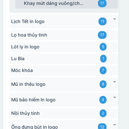
Khay mứt dáng vuông/chữ nhật
17
Lịch Tết in logo
11
Lọ hoa thủy tinh
17
Lót ly in logo
5
Lu Bia
1
Móc khóa
7
Mũ in thêu logo
8
Hộp xi bình giữ nhiệt
Mũ bảo hiểm In logo
4
Nồi thủy tinh
2
Ống đựng bút in logo
12