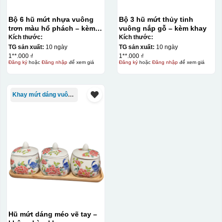
Bộ 6 hũ mứt nhựa vuông
Bộ 3 hũ mứt thủy tinh
trơn màu hổ phách – kèm
vuông nắp gỗ – kèm khay
khay
Kích thước:
Kích thước:
TG sản xuất:
10 ngày
TG sản xuất:
10 ngày
1**.000 ₫
1**.000 ₫
Đăng ký
hoặc
Đăng nhập
để xem giá
Đăng ký
hoặc
Đăng nhập
để xem giá
Khay mứt dáng vuông/chữ nhật
Hũ mứt dáng méo vẽ tay –