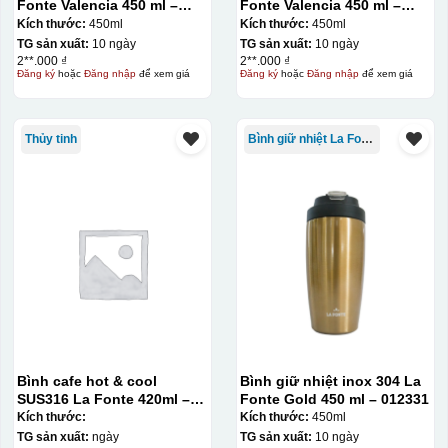
Fonte Valencia 450 ml –
Fonte Valencia 450 ml –
012355
012355
Kích thước:
450ml
Kích thước:
450ml
TG sản xuất:
10 ngày
TG sản xuất:
10 ngày
2**.000 ₫
2**.000 ₫
Đăng ký
hoặc
Đăng nhập
để xem giá
Đăng ký
hoặc
Đăng nhập
để xem giá
Thủy tinh
Bình giữ nhiệt La Fonte
Bình cafe hot & cool
Bình giữ nhiệt inox 304 La
Hộp xi ly sứ
SUS316 La Fonte 420ml –
Fonte Gold 450 ml – 012331
012775
Kích thước:
Kích thước:
450ml
TG sản xuất:
ngày
TG sản xuất:
10 ngày