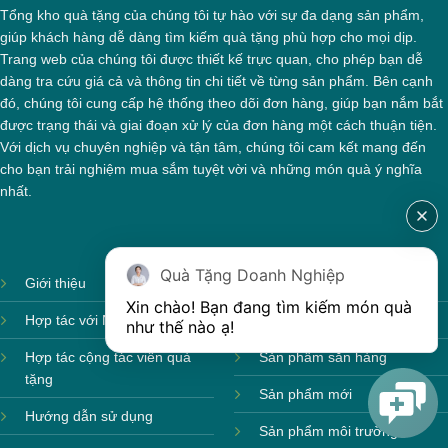
Tổng kho quà tặng của chúng tôi tự hào với sự đa dạng sản phẩm,
giúp khách hàng dễ dàng tìm kiếm quà tặng phù hợp cho mọi dịp.
Trang web của chúng tôi được thiết kế trực quan, cho phép bạn dễ
Hộp xi 3 hũ mứt
dàng tra cứu giá cả và thông tin chi tiết về từng sản phẩm. Bên cạnh
đó, chúng tôi cung cấp hệ thống theo dõi đơn hàng, giúp bạn nắm bắt
được trạng thái và giai đoạn xử lý của đơn hàng một cách thuận tiện.
Với dịch vụ chuyên nghiệp và tận tâm, chúng tôi cam kết mang đến
cho bạn trải nghiệm mua sắm tuyệt vời và những món quà ý nghĩa
nhất.
Quà Tặng Doanh Nghiệp
Giới thiệu
Ảnh sản xuất
Xin chào! Bạn đang tìm kiếm món quà 
Hợp tác với Nhà cung cấp
Sản phẩm theo mùa
như thế nào ạ! 
Hợp tác cộng tác viên quà
Sản phẩm sẵn hàng
tặng
Sản phẩm mới
Hướng dẫn sử dụng
Sản phẩm môi trường