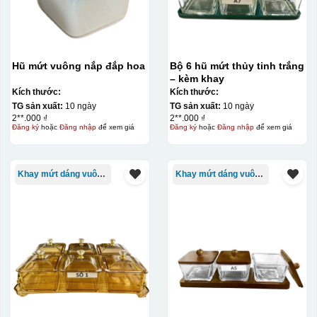
phù hợp cho sản xuất số lượng lớn, tuy nhiên đòi hỏi
quy trình chuẩn bị kỹ lưỡng và chi phí setup ban đầu
tương đối cao.
Hũ mứt vuông nắp đắp hoa
Bộ 6 hũ mứt thủy tinh trắng
– kèm khay
Kiểu hộp:
Kích thước:
Kích thước:
TG sản xuất:
10 ngày
TG sản xuất:
10 ngày
Hộp xi lót lụa
2**.000 ₫
2**.000 ₫
Hộp xi ấm chén
Đăng ký
hoặc
Đăng nhập
để xem giá
Đăng ký
hoặc
Đăng nhập
để xem giá
Khay mứt dáng vuông/chữ nhật
Khay mứt dáng vuông/chữ nhật