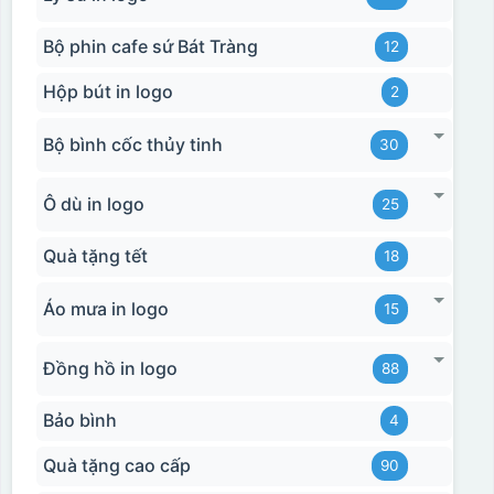
Bộ phin cafe sứ Bát Tràng
12
Hộp bút in logo
2
Bộ bình cốc thủy tinh
30
Ô dù in logo
25
Quà tặng tết
18
Áo mưa in logo
15
Đồng hồ in logo
88
Bảo bình
4
Quà tặng cao cấp
90
Hộp xi 2 cốc