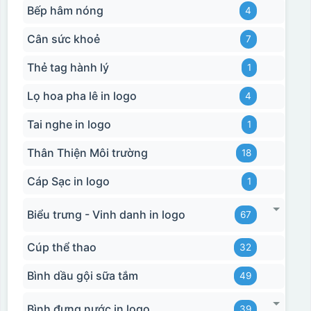
Bếp hâm nóng
4
Cân sức khoẻ
7
Thẻ tag hành lý
1
Lọ hoa pha lê in logo
4
Tai nghe in logo
1
Thân Thiện Môi trường
18
Cáp Sạc in logo
1
Biểu trưng - Vinh danh in logo
67
Cúp thể thao
32
Bình dầu gội sữa tắm
49
Bình đựng nước in logo
Hộp xi biểu trưng
39