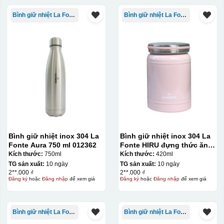
Bình giữ nhiệt La Fonte
Bình giữ nhiệt La Fonte
Bình giữ nhiệt inox 304 La
Bình giữ nhiệt inox 304 La
Fonte Aura 750 ml 012362
Fonte HIRU đựng thức ăn
420 ml – 012348
Kích thước:
750ml
Kích thước:
420ml
TG sản xuất:
10 ngày
TG sản xuất:
10 ngày
2**.000 ₫
2**.000 ₫
Đăng ký
hoặc
Đăng nhập
để xem giá
Đăng ký
hoặc
Đăng nhập
để xem giá
Bình giữ nhiệt La Fonte
Bình giữ nhiệt La Fonte