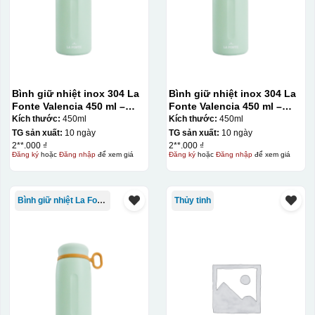
Bình giữ nhiệt inox 304 La
Bình giữ nhiệt inox 304 La
Fonte Valencia 450 ml –
Fonte Valencia 450 ml –
012355
012355
Kích thước:
450ml
Kích thước:
450ml
TG sản xuất:
10 ngày
TG sản xuất:
10 ngày
2**.000 ₫
2**.000 ₫
Đăng ký
hoặc
Đăng nhập
để xem giá
Đăng ký
hoặc
Đăng nhập
để xem giá
Bình giữ nhiệt La Fonte
Thủy tinh