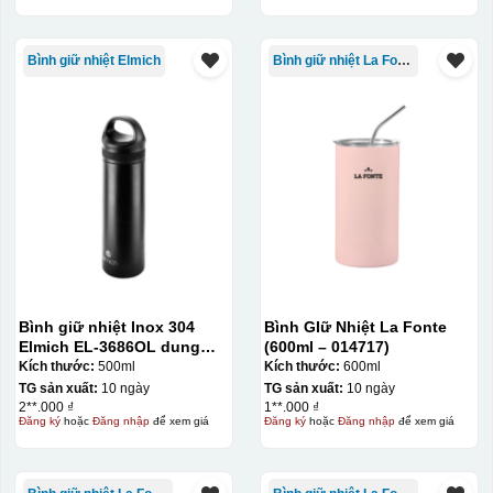
Bình giữ nhiệt Elmich
Bình giữ nhiệt La Fonte
Bình giữ nhiệt Inox 304
Bình GIữ Nhiệt La Fonte
Elmich EL-3686OL dung
(600ml – 014717)
tích 500ml
Kích thước:
500ml
Kích thước:
600ml
TG sản xuất:
10 ngày
TG sản xuất:
10 ngày
2**.000 ₫
1**.000 ₫
Đăng ký
hoặc
Đăng nhập
để xem giá
Đăng ký
hoặc
Đăng nhập
để xem giá