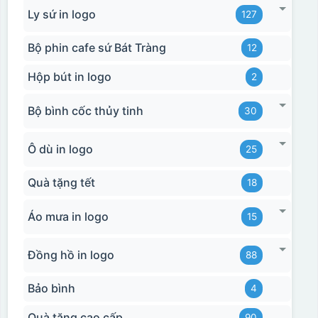
Ly sứ in logo
127
Bộ phin cafe sứ Bát Tràng
12
Hộp bút in logo
2
Bộ bình cốc thủy tinh
30
Ô dù in logo
25
Quà tặng tết
18
Áo mưa in logo
15
Đồng hồ in logo
88
Bảo bình
4
Quà tặng cao cấp
90