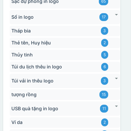
Sạc dự phòng in logo
65
Sổ in logo
17
Tháp bia
3
Thẻ tên, Huy hiệu
2
Thủy tinh
5
Túi du lịch thêu in logo
6
Túi vải in thêu logo
3
tượng rồng
15
USB quà tặng in logo
11
Ví da
2