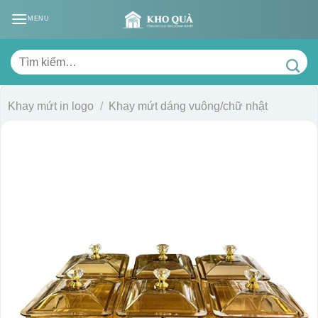
Skip
MENU
to
content
Tìm
kiếm:
Khay mứt in logo
/
Khay mứt dáng vuông/chữ nhật