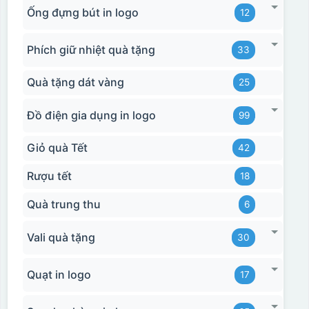
Ống đựng bút in logo
12
Phích giữ nhiệt quà tặng
33
Quà tặng dát vàng
25
Đồ điện gia dụng in logo
99
Giỏ quà Tết
42
Rượu tết
18
Quà trung thu
6
Hộp xi bình hoa
Vali quà tặng
30
Quạt in logo
17