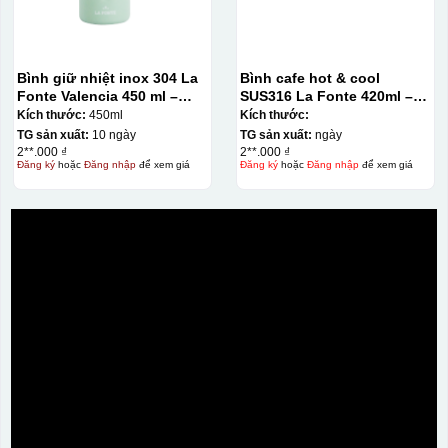
Bình giữ nhiệt inox 304 La
Bình cafe hot & cool
Fonte Valencia 450 ml –
SUS316 La Fonte 420ml –
012355
012775
Kích thước:
450ml
Kích thước:
TG sản xuất:
10 ngày
TG sản xuất:
ngày
2**.000 ₫
2**.000 ₫
Đăng ký
hoặc
Đăng nhập
để xem giá
Đăng ký
hoặc
Đăng nhập
để xem giá