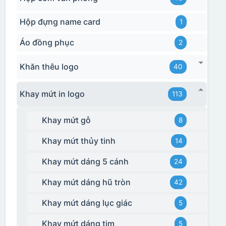
Hộp đựng name card
1
Áo đồng phục
2
Khăn thêu logo
40
Khay mứt in logo
113
Khay mứt gỗ
8
Khay mứt thủy tinh
14
Khay mứt dáng 5 cánh
24
Khay mứt dáng hũ tròn
42
Khay mứt dáng lục giác
5
Khay mứt dáng tim
5