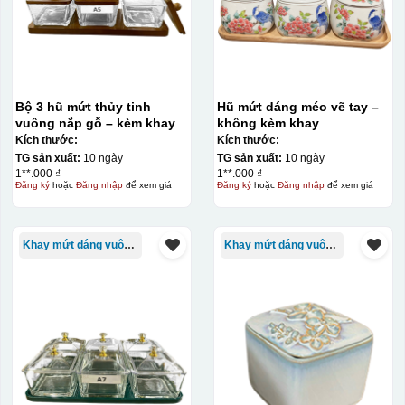
khác nhau, độ bền cao, có thể in trên nhiều chất liệu và
phù hợp cho sản xuất số lượng lớn, tuy nhiên đòi hỏi
quy trình chuẩn bị kỹ lưỡng và chi phí setup ban đầu
tương đối cao.
Bộ 3 hũ mứt thủy tinh
Hũ mứt dáng méo vẽ tay –
vuông nắp gỗ – kèm khay
không kèm khay
Kiểu hộp:
Kích thước:
Kích thước:
TG sản xuất:
10 ngày
TG sản xuất:
10 ngày
Hộp xi lót lụa
1**.000 ₫
1**.000 ₫
Hộp xi ấm chén
Đăng ký
hoặc
Đăng nhập
để xem giá
Đăng ký
hoặc
Đăng nhập
để xem giá
Khay mứt dáng vuông/chữ nhật
Khay mứt dáng vuông/chữ nhật