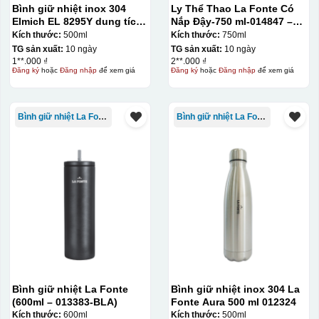
Bình giữ nhiệt inox 304
Ly Thể Thao La Fonte Có
Elmich EL 8295Y dung tích
Nắp Đậy-750 ml-014847 –
500ml
GRA
Kích thước:
500ml
Kích thước:
750ml
TG sản xuất:
10 ngày
TG sản xuất:
10 ngày
1**.000 ₫
2**.000 ₫
Đăng ký
hoặc
Đăng nhập
để xem giá
Đăng ký
hoặc
Đăng nhập
để xem giá
Bình giữ nhiệt La Fonte
Bình giữ nhiệt La Fonte
Bình giữ nhiệt La Fonte
Bình giữ nhiệt inox 304 La
Hộp xi ly sứ
(600ml – 013383-BLA)
Fonte Aura 500 ml 012324
Kích thước:
600ml
Kích thước:
500ml