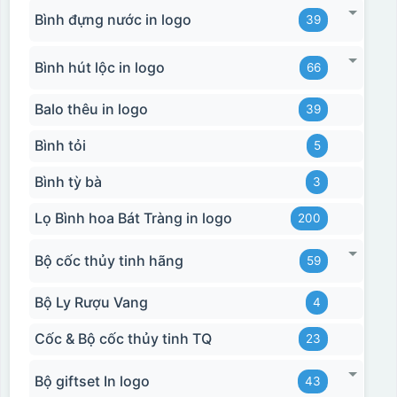
Bình đựng nước in logo
Hộp xi biểu trưng
39
Bình hút lộc in logo
66
Balo thêu in logo
39
Bình tỏi
5
Bình tỳ bà
3
Lọ Bình hoa Bát Tràng in logo
200
Bộ cốc thủy tinh hãng
59
Bộ Ly Rượu Vang
4
Cốc & Bộ cốc thủy tinh TQ
23
Bộ giftset In logo
43