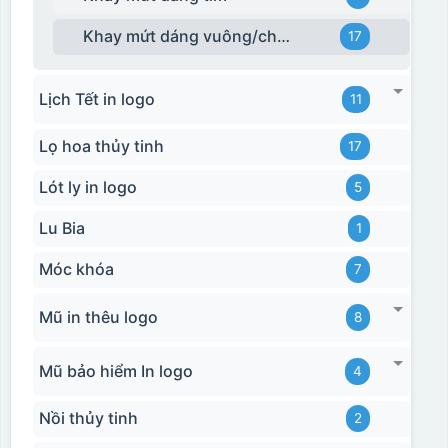
Khay mứt dáng vuông/chữ nhật
17
Lịch Tết in logo
11
Lọ hoa thủy tinh
17
Lót ly in logo
5
Lu Bia
1
Móc khóa
7
Mũ in thêu logo
8
Hộp xi bình giữ nhiệt
Mũ bảo hiểm In logo
4
Nồi thủy tinh
2