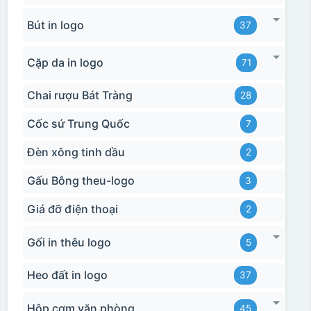
Bút in logo
37
Cặp da in logo
71
Chai rượu Bát Tràng
28
Cốc sứ Trung Quốc
7
Đèn xông tinh dầu
2
Gấu Bông theu-logo
3
Giá đỡ điện thoại
2
Gối in thêu logo
5
Heo đất in logo
37
Hộp cơm văn phòng
45