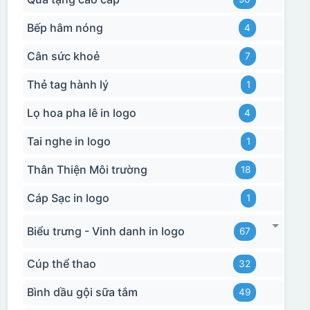
Hộp xi 2 cốc
Bếp hâm nóng
4
Cân sức khoẻ
7
Thẻ tag hành lý
1
Lọ hoa pha lê in logo
4
Tai nghe in logo
1
Thân Thiện Môi trường
18
Cáp Sạc in logo
1
Biểu trưng - Vinh danh in logo
67
Cúp thể thao
32
Bình dầu gội sữa tắm
49