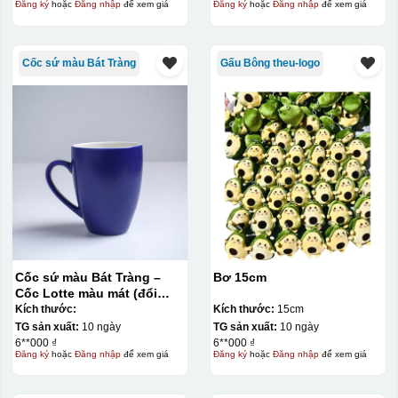
Đăng ký
hoặc
Đăng nhập
để xem giá
Đăng ký
hoặc
Đăng nhập
để xem giá
Cốc sứ màu Bát Tràng
Gấu Bông theu-logo
Cốc sứ màu Bát Tràng –
Bơ 15cm
Cốc Lotte màu mát (đổi
Đây là giấy decal đã in xong, đang chờ khô để cắt dán
quai)
Kích thước:
Kích thước:
15cm
lên gốm sứ
TG sản xuất:
10 ngày
TG sản xuất:
10 ngày
6**000 ₫
6**000 ₫
Đăng ký
hoặc
Đăng nhập
để xem giá
Đăng ký
hoặc
Đăng nhập
để xem giá
Bước 2: Dán decal lên gốm sứ
Để dán decal lên gốm
sứ, thợ sẽ cắt thủ công các miếng logo ra, sau đó thấp