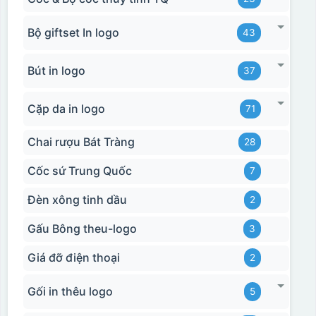
Bộ giftset In logo
43
Bút in logo
37
Cặp da in logo
71
Chai rượu Bát Tràng
28
Cốc sứ Trung Quốc
7
Đèn xông tinh dầu
2
Gấu Bông theu-logo
3
Giá đỡ điện thoại
2
Gối in thêu logo
5