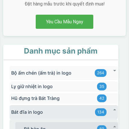
Đặt hàng mẫu trước khi quyết định mua!
Bước 3: Xếp sản phẩm sau khi dán vào lò nung và
nung ở nhiệt độ 700-800 độ C
Deacl có 1 nền màu
Yêu Cầu Mẫu Ngay
vàng, khi in ở nhiệt cao, nền đó sẽ cháy và biến mất để
lại mực in logo dính chết lên gốm sứ [gallery link="file"
size="full" ids="29792,29791,29790"]
Danh mục sản phẩm
Bộ ấm chén (ấm trà) in logo
264
Ly giữ nhiệt in logo
35
Hũ đựng trà Bát Tràng
42
Bát đĩa in logo
134
Bộ bàn ăn
60