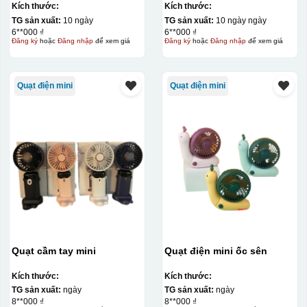
Kích thước:
Kích thước:
TG sản xuất:
10 ngày
TG sản xuất:
10 ngày ngày
6**000 ₫
6**000 ₫
Đăng ký
hoặc
Đăng nhập
để xem giá
Đăng ký
hoặc
Đăng nhập
để xem giá
Quạt điện mini
Quạt điện mini
Decal được in xong, sẽ có 1 nền vàng phía dưới
Quạt cầm tay mini
Quạt điện mini ốc sên
Kích thước:
Kích thước:
TG sản xuất:
ngày
TG sản xuất:
ngày
8**000 ₫
8**000 ₫