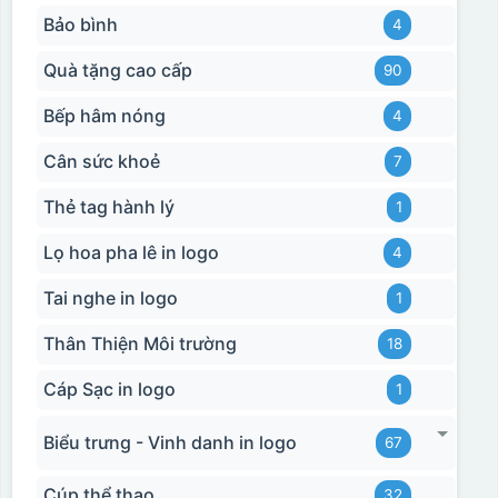
Bảo bình
4
Quà tặng cao cấp
90
Bếp hâm nóng
4
Cân sức khoẻ
7
Thẻ tag hành lý
1
Lọ hoa pha lê in logo
4
Tai nghe in logo
1
Thân Thiện Môi trường
18
Cáp Sạc in logo
1
Biểu trưng - Vinh danh in logo
67
Cúp thể thao
32