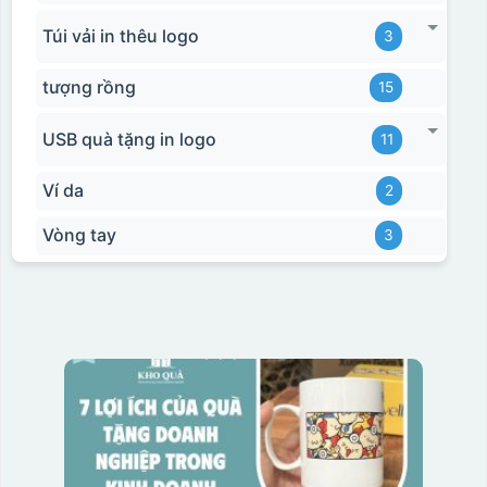
Túi vải in thêu logo
3
tượng rồng
15
USB quà tặng in logo
11
Ví da
2
Vòng tay
3