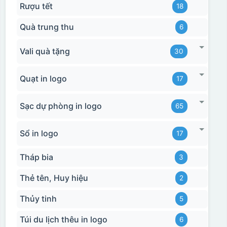
Rượu tết
18
Quà trung thu
6
Vali quà tặng
30
Quạt in logo
17
Sạc dự phòng in logo
65
Sổ in logo
17
Tháp bia
3
Thẻ tên, Huy hiệu
2
Thủy tinh
5
Túi du lịch thêu in logo
6