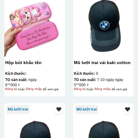
Thợ đang căn chỉnh dán decal lên bát cơm
Hộp bút khắc tên
Mũ lưỡi trai vải kaki cotton
Kích thước:
Kích thước:
0
TG sản xuất:
ngày
TG sản xuất:
7-10 ngày ngày
6**000 ₫
5**000 ₫
Đăng ký
hoặc
Đăng nhập
để xem giá
Đăng ký
hoặc
Đăng nhập
để xem giá
Mũ lưỡi trai
Mũ lưỡi trai