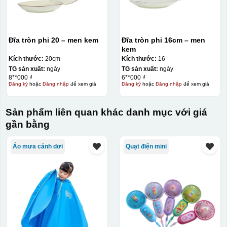
Đĩa tròn phi 20 – men kem
Đĩa tròn phi 16cm – men
kem
Kích thước:
20cm
Kích thước:
16
TG sản xuất:
ngày
TG sản xuất:
ngày
8**000 ₫
6**000 ₫
Đăng ký
hoặc
Đăng nhập
để xem giá
Đăng ký
hoặc
Đăng nhập
để xem giá
Sản phẩm liên quan khác danh mục với giá
gần bằng
Áo mưa cánh dơi
Quạt điện mini