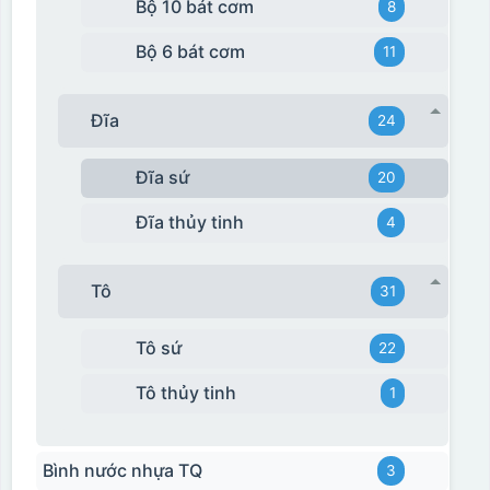
Bộ 10 bát cơm
8
phù hợp với nhu cầu.
sắc)
Bộ 6 bát cơm
11
Dán được lên nhiều
bề mặt, phẳng và
Đĩa
24
cong
Đĩa sứ
20
Đĩa thủy tinh
4
Tô
31
Tô sứ
22
Tô thủy tinh
1
Bình nước nhựa TQ
3