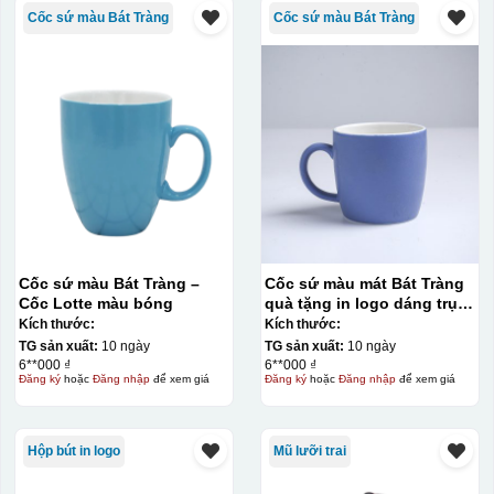
nước và trượt nhẹ lên gốm sứ để tem decal dính tạm lên
Cốc sứ màu Bát Tràng
Cốc sứ màu Bát Tràng
đó bằng nước. Người thợ sẽ căn chỉnh bằng mắt thường
cho vị trí logo cân đối phù hợp, sau đó dùng miếng nhựa
gạt hết nước phía dưới ra
Cốc sứ màu Bát Tràng –
Cốc sứ màu mát Bát Tràng
Cốc Lotte màu bóng
quà tặng in logo dáng trụ
lùn quai C 330ml KQ-CSM09
Kích thước:
Kích thước:
TG sản xuất:
10 ngày
TG sản xuất:
10 ngày
6**000 ₫
6**000 ₫
Đăng ký
hoặc
Đăng nhập
để xem giá
Đăng ký
hoặc
Đăng nhập
để xem giá
Hộp bút in logo
Mũ lưỡi trai