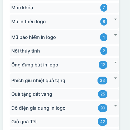
Móc khóa
7
Mũ in thêu logo
8
Mũ bảo hiểm In logo
4
Nồi thủy tinh
2
Ống đựng bút in logo
12
Phích giữ nhiệt quà tặng
33
Quà tặng dát vàng
25
Đồ điện gia dụng in logo
99
Giỏ quà Tết
42