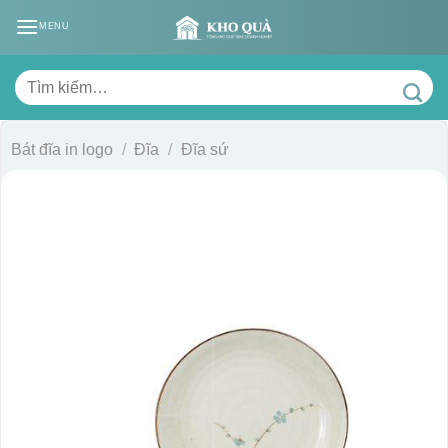
Skip
MENU
to
content
Tìm
kiếm:
Bát đĩa in logo
/
Đĩa
/
Đĩa sứ