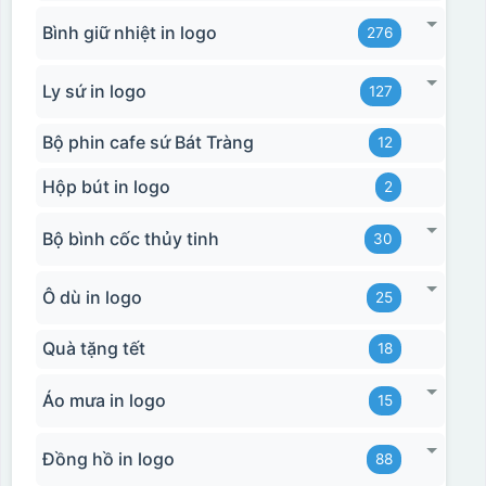
Bình giữ nhiệt in logo
276
Ly sứ in logo
127
Bộ phin cafe sứ Bát Tràng
12
Hộp bút in logo
2
Bộ bình cốc thủy tinh
30
Ô dù in logo
25
Quà tặng tết
18
Áo mưa in logo
15
Đồng hồ in logo
88