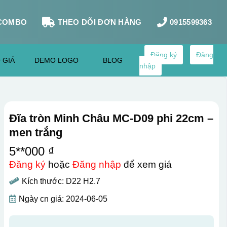
COMBO
THEO DÕI ĐƠN HÀNG
0915599363
Đăng ký
Đăng
 GIÁ
DEMO LOGO
BLOG
nhập
Đĩa tròn Minh Châu MC-D09 phi 22cm –
men trắng
5**000 ₫
Đăng ký
hoặc
Đăng nhập
để xem giá
Kích thước: D22 H2.7
Ngày cn giá: 2024-06-05