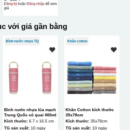
Đăng ký
hoặc
Đăng nhập
để xem
giá
c với giá gần bằng
Bình nước nhựa TQ
Khăn cotton
Bình nước nhựa lúa mạch
Khăn Cotton kích thước
Trung Quốc có quai 400ml
35x78cm
Kích thước:
6.7 x 16.5 cm
Kích thước:
35x78cm
TG sản xuất:
10 ngày
TG sản xuất:
10 ngày