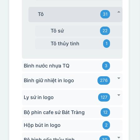
Tô
31
Tô sứ
22
Tô thủy tinh
1
Bình nước nhựa TQ
3
Bình giữ nhiệt in logo
276
Ly sứ in logo
127
Bộ phin cafe sứ Bát Tràng
12
Hộp bút in logo
2
Bộ bình cốc thủy tinh
30