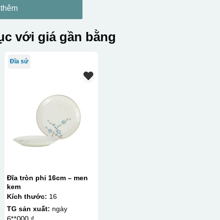
 thêm
c với giá gần bằng
Đĩa sứ
Đĩa tròn phi 16cm – men
kem
Kích thước:
16
TG sản xuất:
ngày
6**000 ₫