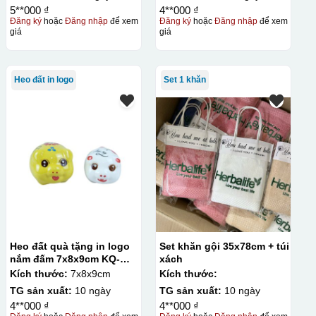
5**000 ₫
4**000 ₫
Đăng ký
hoặc
Đăng nhập
để xem
Đăng ký
hoặc
Đăng nhập
để xem
giá
giá
Heo đất in logo
Set 1 khăn
Heo đất quà tặng in logo
Set khăn gội 35x78cm + túi
nắm đấm 7x8x9cm KQ-
xách
HĐ02
Kích thước:
7x8x9cm
Kích thước:
TG sản xuất:
10 ngày
TG sản xuất:
10 ngày
4**000 ₫
4**000 ₫