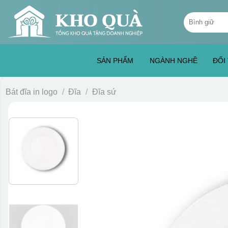
Skip
Tìm
to
kiếm:
content
SẢN PHẨM
NGÀNH NGHỀ
ĐỐI
Bát đĩa in logo
/
Đĩa
/
Đĩa sứ