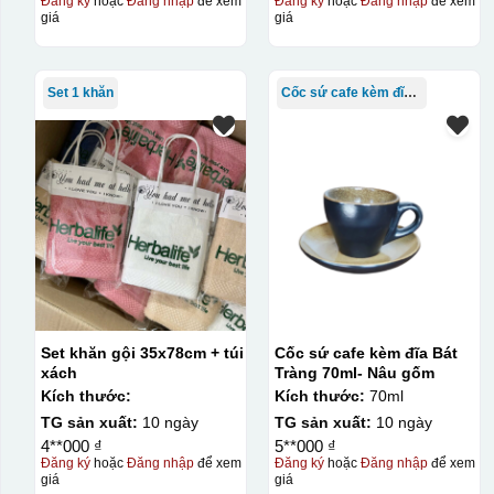
Đăng ký
hoặc
Đăng nhập
để xem
Đăng ký
hoặc
Đăng nhập
để xem
giá
giá
Set 1 khăn
Cốc sứ cafe kèm đĩa Bát Tràng
Set khăn gội 35x78cm + túi
Cốc sứ cafe kèm đĩa Bát
xách
Tràng 70ml- Nâu gốm
Kích thước:
Kích thước:
70ml
TG sản xuất:
10 ngày
TG sản xuất:
10 ngày
4**000 ₫
5**000 ₫
Đăng ký
hoặc
Đăng nhập
để xem
Đăng ký
hoặc
Đăng nhập
để xem
giá
giá