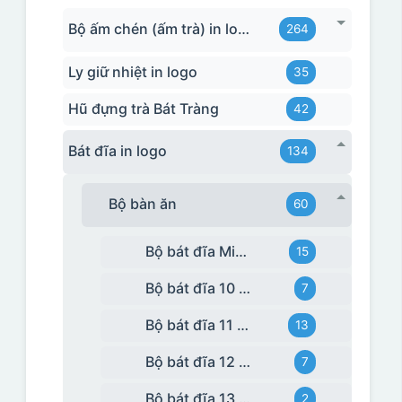
Bộ ấm chén (ấm trà) in logo
264
Ly giữ nhiệt in logo
35
Hũ đựng trà Bát Tràng
42
Bát đĩa in logo
134
Bộ bàn ăn
60
Bộ bát đĩa Minh Long
15
Bộ bát đĩa 10 món
7
Bộ bát đĩa 11 món
13
Bộ bát đĩa 12 món
7
Bộ bát đĩa 13 món
2