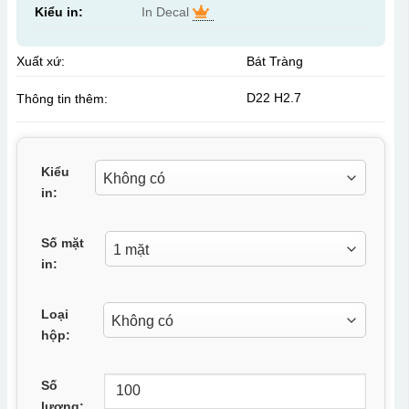
Kiểu in:
In Decal
Xuất xứ:
Bát Tràng
D22 H2.7
Thông tin thêm:
Kiểu
in:
Số mặt
in:
Loại
hộp:
Số
lượng: