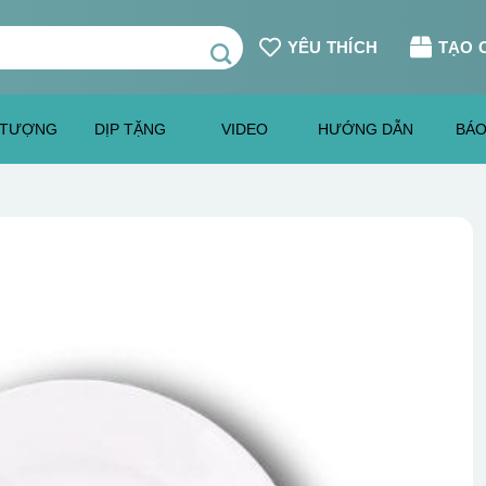
YÊU THÍCH
TẠO 
 TƯỢNG
DỊP TẶNG
VIDEO
HƯỚNG DẪN
BÁO