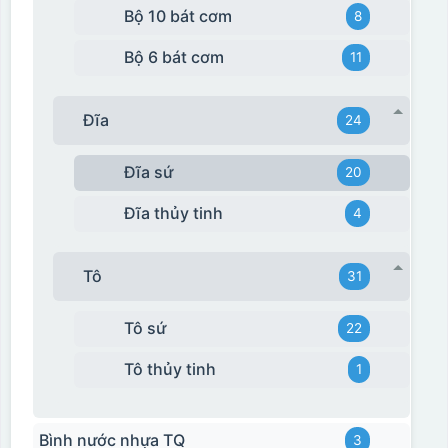
Bộ 10 bát cơm
8
Bộ 6 bát cơm
11
Hộp xi ly sứ
Đĩa
24
Đĩa sứ
20
Đĩa thủy tinh
4
Tô
31
Tô sứ
22
Tô thủy tinh
1
Bình nước nhựa TQ
3