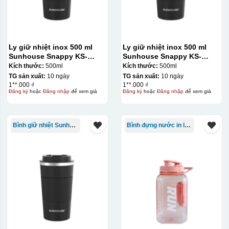
lên gốm sứ
Bước 2: Dán decal lên gốm sứ
Để dán decal lên gốm
sứ, thợ sẽ cắt thủ công các miếng logo ra, sau đó thấp
Ly giữ nhiệt inox 500 ml
Ly giữ nhiệt inox 500 ml
nước và trượt nhẹ lên gốm sứ để tem decal dính tạm lên
Sunhouse Snappy KS-
Sunhouse Snappy KS-
đó bằng nước. Người thợ sẽ căn chỉnh bằng mắt thường
TU500S
TU500S
Kích thước:
500ml
Kích thước:
500ml
TG sản xuất:
10 ngày
TG sản xuất:
10 ngày
cho vị trí logo cân đối phù hợp, sau đó dùng miếng nhựa
1**.000 ₫
1**.000 ₫
gạt hết nước phía dưới ra
Đăng ký
hoặc
Đăng nhập
để xem giá
Đăng ký
hoặc
Đăng nhập
để xem giá
Bình giữ nhiệt Sunhouse
Bình đựng nước in logo