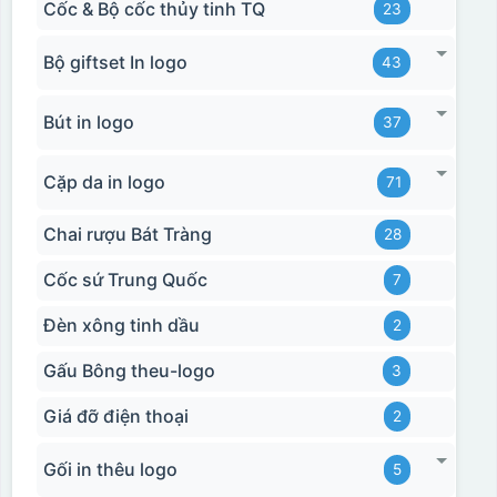
Cốc & Bộ cốc thủy tinh TQ
23
Bộ giftset In logo
43
Bút in logo
37
Cặp da in logo
71
Chai rượu Bát Tràng
28
Cốc sứ Trung Quốc
7
Đèn xông tinh dầu
2
Gấu Bông theu-logo
3
Giá đỡ điện thoại
2
Gối in thêu logo
5