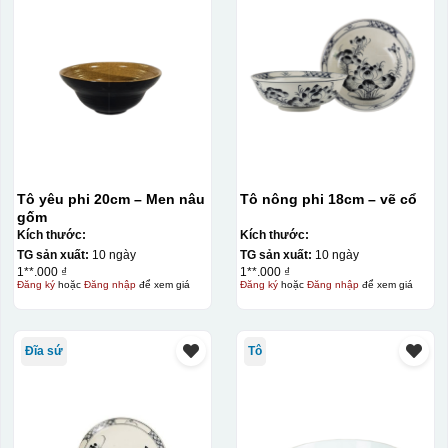
Tô yêu phi 20cm – Men nâu
Tô nông phi 18cm – vẽ cổ
gốm
Kiểu in:
Kích thước:
Kích thước:
TG sản xuất:
10 ngày
TG sản xuất:
10 ngày
In Decal
1**.000 ₫
1**.000 ₫
IN Decal lên GỐM SỨ
Đăng ký
hoặc
Đăng nhập
để xem giá
Đăng ký
hoặc
Đăng nhập
để xem giá
Bước 1: Tạo khuôn in để tạo ra Decal Bước 2: Dán
decal lên gốm sứ Bước 3: Cho vào lò nung ở nhiệt độ
Đĩa sứ
Tô
700-800 độ C
Bước 1: Tạo ra DECAL
Để tạo ra decal
trước khi dán nó lên gốm sứ, xưởng in sẽ in lên 1 loại
giấy đặc biệt, và kích thước logo được căn chỉnh theo
sản phẩm, để khi dán không bị nhỏ hoặc to quá