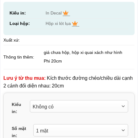
Kiểu in:
In Decal
Loại hộp:
Hộp xi lót lụa
Xuất xứ:
giá chưa hộp, hộp xi quai xách như hình
Thông tin thêm:
Phi 20cm
Lưu ý từ thu mua:
Kích thước đường chéo/chiều dài cạnh
2 cánh đối diện nhau: 20cm
Kiểu
in:
Số mặt
in: