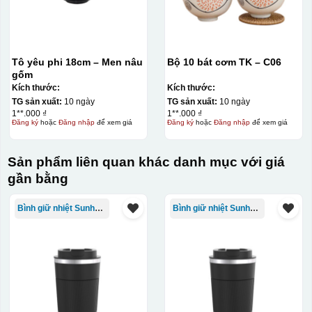
Tô yêu phi 18cm – Men nâu
Bộ 10 bát cơm TK – C06
gốm
Kích thước:
Kích thước:
TG sản xuất:
10 ngày
TG sản xuất:
10 ngày
1**.000 ₫
1**.000 ₫
Đăng ký
hoặc
Đăng nhập
để xem giá
Đăng ký
hoặc
Đăng nhập
để xem giá
Sản phẩm liên quan khác danh mục với giá
gần bằng
Bình giữ nhiệt Sunhouse
Bình giữ nhiệt Sunhouse
Đây là giấy decal đã in xong, đang chờ khô để cắt dán