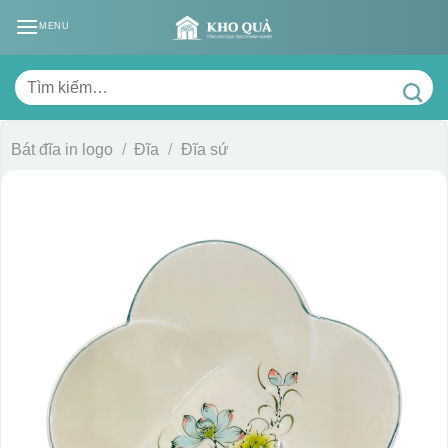
Skip
MENU
to
content
Tìm
kiếm:
Bát đĩa in logo
/
Đĩa
/
Đĩa sứ