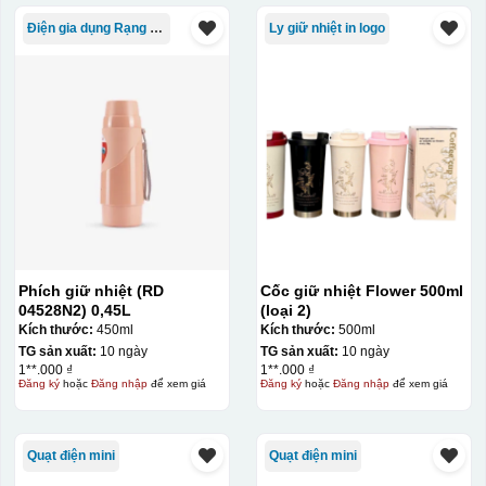
Điện gia dụng Rạng Đông
Ly giữ nhiệt in logo
Bước 3: Xếp sản phẩm sau khi dán vào lò nung và
nung ở nhiệt độ 700-800 độ C
Deacl có 1 nền màu
vàng, khi in ở nhiệt cao, nền đó sẽ cháy và biến mất để
lại mực in logo dính chết lên gốm sứ [gallery link="file"
size="full" ids="29792,29791,29790"]
Phích giữ nhiệt (RD
Cốc giữ nhiệt Flower 500ml
04528N2) 0,45L
(loại 2)
Kích thước:
450ml
Kích thước:
500ml
TG sản xuất:
10 ngày
TG sản xuất:
10 ngày
1**.000 ₫
1**.000 ₫
Đăng ký
hoặc
Đăng nhập
để xem giá
Đăng ký
hoặc
Đăng nhập
để xem giá
Quạt điện mini
Quạt điện mini