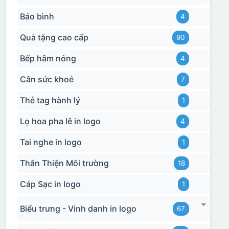
Bảo bình
4
Quà tặng cao cấp
90
Bếp hâm nóng
4
Cân sức khoẻ
7
Thẻ tag hành lý
1
Lọ hoa pha lê in logo
4
Tai nghe in logo
1
Thân Thiện Môi trường
18
Cáp Sạc in logo
1
Biểu trưng - Vinh danh in logo
67