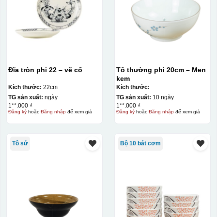
Đĩa tròn phi 22 – vẽ cổ
Tô thường phi 20cm – Men
kem
Kích thước:
22cm
Kích thước:
TG sản xuất:
ngày
TG sản xuất:
10 ngày
1**.000 ₫
1**.000 ₫
Đăng ký
hoặc
Đăng nhập
để xem giá
Đăng ký
hoặc
Đăng nhập
để xem giá
Tô sứ
Bộ 10 bát cơm
Decal được in xong, sẽ có 1 nền vàng phía dưới