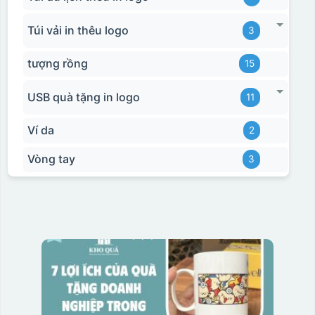
Túi vải in thêu logo
3
tượng rồng
15
USB quà tặng in logo
11
Ví da
2
Vòng tay
3