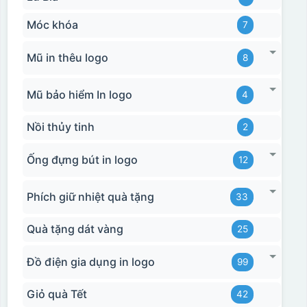
Móc khóa
7
Mũ in thêu logo
8
Mũ bảo hiểm In logo
4
Nồi thủy tinh
2
Ống đựng bút in logo
12
Phích giữ nhiệt quà tặng
33
Quà tặng dát vàng
25
Đồ điện gia dụng in logo
99
Giỏ quà Tết
42