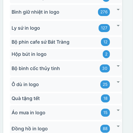
Bình giữ nhiệt in logo
276
Ly sứ in logo
127
Bộ phin cafe sứ Bát Tràng
12
Hộp bút in logo
2
Bộ bình cốc thủy tinh
30
Ô dù in logo
25
Quà tặng tết
18
Áo mưa in logo
15
Đồng hồ in logo
88