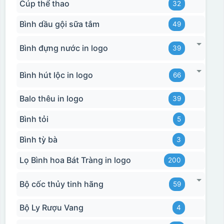
Cúp thể thao
32
Bình dầu gội sữa tắm
49
Bình đựng nước in logo
39
Bình hút lộc in logo
66
Balo thêu in logo
39
Bình tỏi
5
Bình tỳ bà
3
Lọ Bình hoa Bát Tràng in logo
200
Bộ cốc thủy tinh hãng
59
Bộ Ly Rượu Vang
4