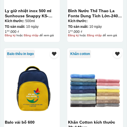
Ly giữ nhiệt inox 500 ml
Bình Nước Thể Thao La
Sunhouse Snappy KS-
Fonte Dung Tích Lớn-2400
TU500S
ML014892-BLU
Kích thước:
500ml
Kích thước:
TG sản xuất:
10 ngày
TG sản xuất:
10 ngày
1**.000 ₫
1**.000 ₫
Đăng ký
hoặc
Đăng nhập
để xem giá
Đăng ký
hoặc
Đăng nhập
để xem giá
Thợ đang căn chỉnh dán decal lên bát cơm
Balo thêu in logo
Khăn cotton
Balo vải bố 600
Khăn Cotton kích thước