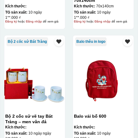
70x140cm
Kích thước:
Kích thước:
70x140cm
TG sản xuất:
10 ngày
TG sản xuất:
10 ngày
1**.000 ₫
1**.000 ₫
Đăng ký
hoặc
Đăng nhập
để xem giá
Đăng ký
hoặc
Đăng nhập
để xem giá
Bộ 2 cốc sứ Bát Tràng
Balo thêu in logo
Chén sau khi được dán xong (chưa nung)
Bộ 2 cốc sứ vẽ tay Bát
Balo vải bố 600
Tràng – men vân đá
Kích thước:
Kích thước:
TG sản xuất:
10 ngày ngày
TG sản xuất:
10 ngày