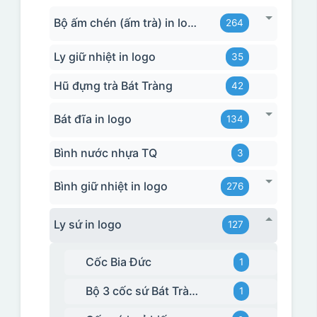
Bộ ấm chén (ấm trà) in logo
264
Ly giữ nhiệt in logo
35
Hũ đựng trà Bát Tràng
42
Bát đĩa in logo
134
Bình nước nhựa TQ
3
Bình giữ nhiệt in logo
276
Ly sứ in logo
127
Cốc Bia Đức
1
Bộ 3 cốc sứ Bát Tràng
1