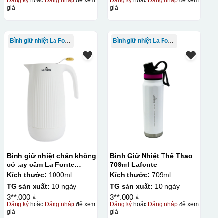
Đăng ký
hoặc
Đăng nhập
để xem
Đăng ký
hoặc
Đăng nhập
để xem
giá
giá
Bình giữ nhiệt La Fonte
Bình giữ nhiệt La Fonte
Bình giữ nhiệt chân không
Bình Giữ Nhiệt Thể Thao
có tay cầm La Fonte
709ml Lafonte
1000ml – 011655
Kích thước:
1000ml
Kích thước:
709ml
TG sản xuất:
10 ngày
TG sản xuất:
10 ngày
3**.000 ₫
3**.000 ₫
Đăng ký
hoặc
Đăng nhập
để xem
Đăng ký
hoặc
Đăng nhập
để xem
giá
giá