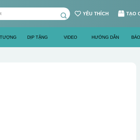
YÊU THÍCH
TẠO 
 TƯỢNG
DỊP TẶNG
VIDEO
HƯỚNG DẪN
BÁO