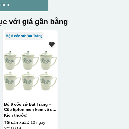
 thêm
c với giá gần bằng
Bộ 6 cốc sứ Bát Tràng
Bộ 6 cốc sứ Bát Tràng –
Cốc lipton men kem vẽ sen
xanh – Có nắp
Kích thước:
TG sản xuất:
10 ngày
3**.000 ₫