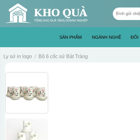
Skip
Tìm
to
kiếm:
content
SẢN PHẨM
NGÀNH NGHỀ
ĐỐI
Ly sứ in logo
/
Bộ 6 cốc sứ Bát Tràng