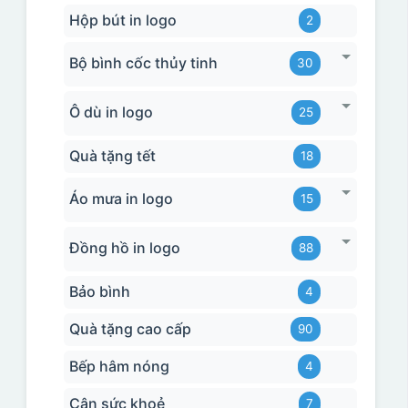
Hộp bút in logo
2
Bộ bình cốc thủy tinh
30
Ô dù in logo
25
Quà tặng tết
18
Áo mưa in logo
15
Đồng hồ in logo
88
Bảo bình
4
Quà tặng cao cấp
90
Bếp hâm nóng
4
Cân sức khoẻ
7