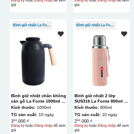
Đăng ký
hoặc
Đăng nhập
để xem
Đăng ký
hoặc
Đăng nhập
để xem
giá
giá
Bình giữ nhiệt La Fonte
Bình giữ nhiệt La Fonte
Bình giữ nhiệt chân không
Bình giữ nhiệt 2 lớp
cán gỗ La Fonte 1000ml –
SUS316 La Fonte 800ml –
011679
012720
Kích thước:
1000ml
Kích thước:
800ml
TG sản xuất:
10 ngày
TG sản xuất:
10 ngày
3**.000 ₫
2**.000 ₫
Đăng ký
hoặc
Đăng nhập
để xem
Đăng ký
hoặc
Đăng nhập
để xem
giá
giá