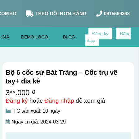
COMBO
THEO DÕI ĐƠN HÀNG
0915599363
Đăng ký
Đăng
 GIÁ
DEMO LOGO
BLOG
nhập
Bộ 6 cốc sứ Bát Tràng – Cốc trụ vẽ
tay+ đĩa kê
3**.000 ₫
Đăng ký
hoặc
Đăng nhập
để xem giá
TG sản xuất: 10 ngày
Ngày cn giá: 2024-03-29