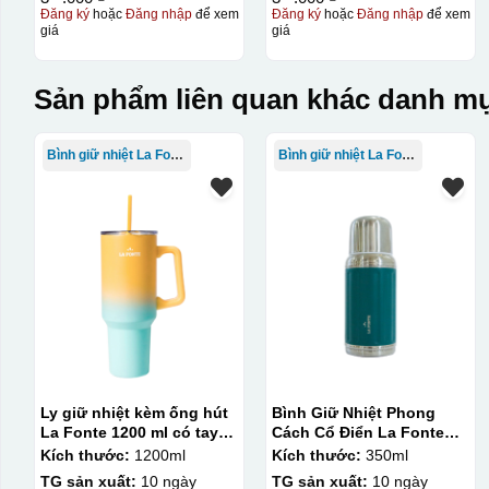
Đăng ký
hoặc
Đăng nhập
để xem
Đăng ký
hoặc
Đăng nhập
để xem
giá
giá
Sản phẩm liên quan khác danh mụ
Bình giữ nhiệt La Fonte
Bình giữ nhiệt La Fonte
Ly giữ nhiệt kèm ống hút
Bình Giữ Nhiệt Phong
La Fonte 1200 ml có tay
Cách Cổ Điển La Fonte
cầm – 012317
350ml
Kích thước:
1200ml
Kích thước:
350ml
TG sản xuất:
10 ngày
TG sản xuất:
10 ngày