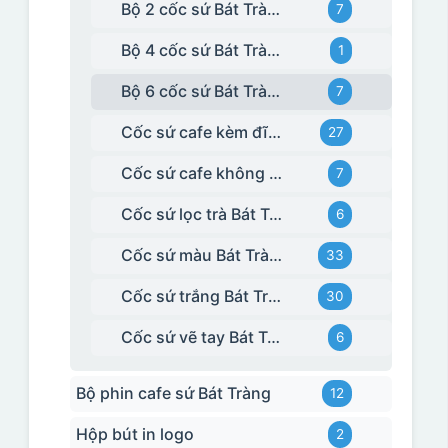
Bộ 2 cốc sứ Bát Tràng
7
Bộ 4 cốc sứ Bát Tràng
1
Bộ 6 cốc sứ Bát Tràng
7
Cốc sứ cafe kèm đĩa Bát Tràng
27
Cốc sứ cafe không kèm đĩa kê Bát Tràng
7
Cốc sứ lọc trà Bát Tràng
6
Cốc sứ màu Bát Tràng
33
Cốc sứ trắng Bát Tràng
30
Cốc sứ vẽ tay Bát Tràng
6
Bộ phin cafe sứ Bát Tràng
12
Hộp bút in logo
2