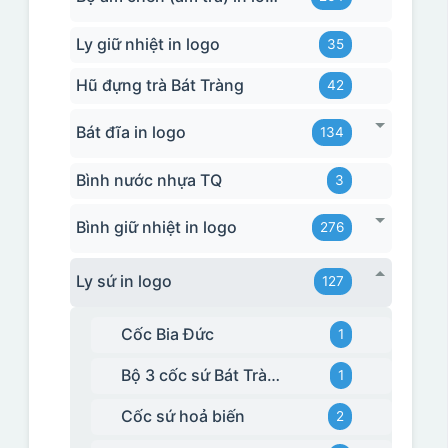
Ly giữ nhiệt in logo
35
Hũ đựng trà Bát Tràng
42
Bát đĩa in logo
134
Bình nước nhựa TQ
3
Bình giữ nhiệt in logo
276
Ly sứ in logo
127
Cốc Bia Đức
1
Bộ 3 cốc sứ Bát Tràng
1
Cốc sứ hoả biến
2