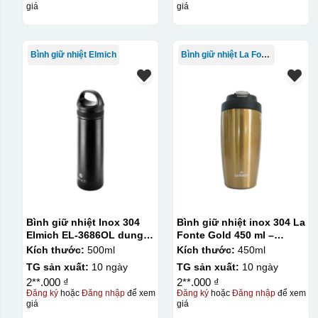
giá
giá
Bình giữ nhiệt Elmich
Bình giữ nhiệt La Fonte
Bình giữ nhiệt Inox 304
Bình giữ nhiệt inox 304 La
Elmich EL-3686OL dung
Fonte Gold 450 ml –
tích 500ml
012331
Kích thước:
500ml
Kích thước:
450ml
TG sản xuất:
10 ngày
TG sản xuất:
10 ngày
2**.000 ₫
2**.000 ₫
Đăng ký
hoặc
Đăng nhập
để xem
Đăng ký
hoặc
Đăng nhập
để xem
giá
giá