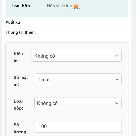
Loại hộp:
Hộp xi lót lụa
Xuất xứ:
Thông tin thêm:
Kiểu
in:
Số mặt
in:
Loại
hộp:
Số
lượng: