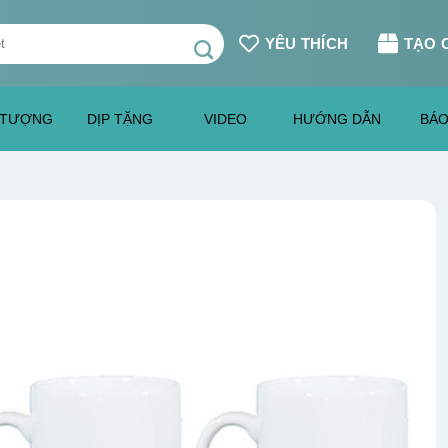
YÊU THÍCH
TẠO 
 TƯỢNG
DỊP TẶNG
VIDEO
HƯỚNG DẪN
BÁO