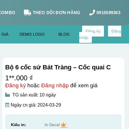
COMBO
THEO DÕI ĐƠN HÀNG
0915599363
Đăng ký
Đăng
 GIÁ
DEMO LOGO
BLOG
nhập
Bộ 6 cốc sứ Bát Tràng – Cốc quai C
1**.000 ₫
Đăng ký
hoặc
Đăng nhập
để xem giá
TG sản xuất: 10 ngày
Ngày cn giá: 2024-03-29
Kiểu in:
In Decal