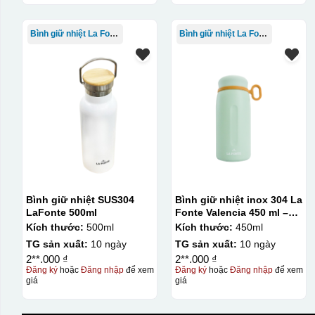
Bình giữ nhiệt La Fonte
Bình giữ nhiệt La Fonte
Bình giữ nhiệt SUS304
Bình giữ nhiệt inox 304 La
LaFonte 500ml
Fonte Valencia 450 ml –
012355
Kích thước:
500ml
Kích thước:
450ml
TG sản xuất:
10 ngày
TG sản xuất:
10 ngày
2**.000 ₫
2**.000 ₫
Đăng ký
hoặc
Đăng nhập
để xem
Đăng ký
hoặc
Đăng nhập
để xem
giá
giá