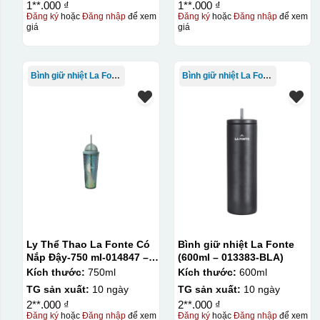
1**.000 ₫
1**.000 ₫
Đăng ký
hoặc
Đăng nhập
để xem
Đăng ký
hoặc
Đăng nhập
để xem
giá
giá
Bình giữ nhiệt La Fonte
Bình giữ nhiệt La Fonte
Ly Thể Thao La Fonte Có
Bình giữ nhiệt La Fonte
Nắp Đậy-750 ml-014847 –
(600ml – 013383-BLA)
GRA
Kích thước:
750ml
Kích thước:
600ml
TG sản xuất:
10 ngày
TG sản xuất:
10 ngày
2**.000 ₫
2**.000 ₫
Đăng ký
hoặc
Đăng nhập
để xem
Đăng ký
hoặc
Đăng nhập
để xem