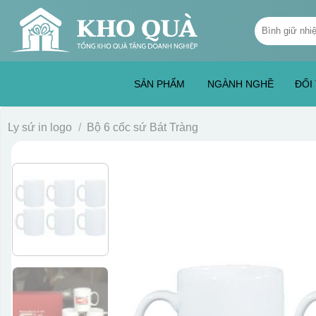
Skip
Tìm
to
kiếm:
content
SẢN PHẨM
NGÀNH NGHỀ
ĐỐI
Ly sứ in logo
/
Bộ 6 cốc sứ Bát Tràng