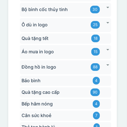
Bộ bình cốc thủy tinh
30
Ô dù in logo
25
Quà tặng tết
18
Áo mưa in logo
15
Đồng hồ in logo
88
Bảo bình
4
Quà tặng cao cấp
90
Bếp hâm nóng
4
Cân sức khoẻ
7
Thẻ tag hành lý
1