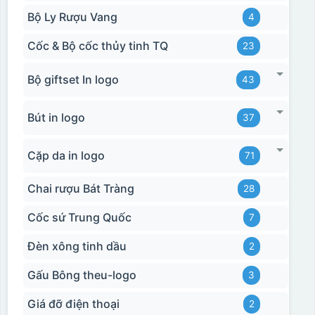
Bộ Ly Rượu Vang
4
Cốc & Bộ cốc thủy tinh TQ
23
Bộ giftset In logo
43
Bút in logo
37
Cặp da in logo
71
Chai rượu Bát Tràng
28
Cốc sứ Trung Quốc
7
Đèn xông tinh dầu
2
Gấu Bông theu-logo
3
Giá đỡ điện thoại
2