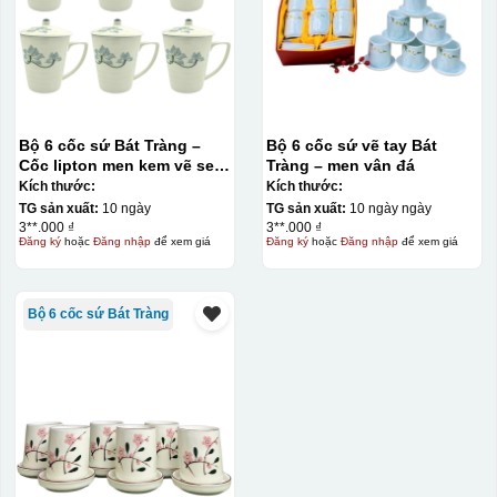
Kiểu in:
Bộ 6 cốc sứ Bát Tràng –
Bộ 6 cốc sứ vẽ tay Bát
Cốc lipton men kem vẽ sen
Tràng – men vân đá
Kẻ vàng+in logo 1 mặt
xanh – Có nắp
Kích thước:
Kích thước:
In logo vàng kim
TG sản xuất:
10 ngày
TG sản xuất:
10 ngày ngày
3**.000 ₫
3**.000 ₫
Đăng ký
hoặc
Đăng nhập
để xem giá
Đăng ký
hoặc
Đăng nhập
để xem giá
In logo 2 mặt
In logo 1 mặt
Bộ 6 cốc sứ Bát Tràng
Kiểu hộp:
Hộp xi lót lụa
Hộp xi ấm chén