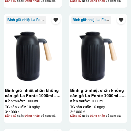
Đăng ký
hoặc
Đăng nhập
để xem giá
Đăng ký
hoặc
Đăng nhập
để xem giá
Bình giữ nhiệt La Fonte
Bình giữ nhiệt La Fonte
Bình giữ nhiệt chân không
Bình giữ nhiệt chân không
cán gỗ La Fonte 1000ml –
cán gỗ La Fonte 1000ml –
011679
011679
Kích thước:
1000ml
Kích thước:
1000ml
TG sản xuất:
10 ngày
TG sản xuất:
10 ngày
3**.000 ₫
3**.000 ₫
Đăng ký
hoặc
Đăng nhập
để xem giá
Đăng ký
hoặc
Đăng nhập
để xem giá