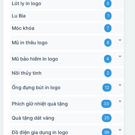
Lót ly in logo
5
Lu Bia
1
Móc khóa
7
Mũ in thêu logo
8
Mũ bảo hiểm In logo
4
Nồi thủy tinh
2
Ống đựng bút in logo
12
Phích giữ nhiệt quà tặng
33
Quà tặng dát vàng
25
Đồ điện gia dụng in logo
99