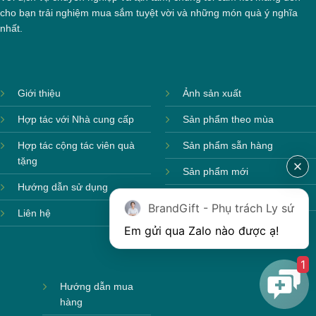
cho bạn trải nghiệm mua sắm tuyệt vời và những món quà ý nghĩa
nhất.
Giới thiệu
Ảnh sản xuất
Hợp tác với Nhà cung cấp
Sản phẩm theo mùa
Hợp tác cộng tác viên quà
Sản phẩm sẵn hàng
tặng
Sản phẩm mới
Hộp xi 3 hũ mứt
Hướng dẫn sử dụng
Sản phẩm môi trường
BrandGift - Phụ trách Ly sứ
Liên hệ
Em gửi qua Zalo nào được ạ! 
1
Hướng dẫn mua
hàng