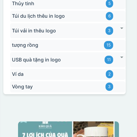
Thủy tinh
5
Hộp xi bình hoa
Túi du lịch thêu in logo
6
Túi vải in thêu logo
3
tượng rồng
15
USB quà tặng in logo
11
Ví da
2
Vòng tay
3