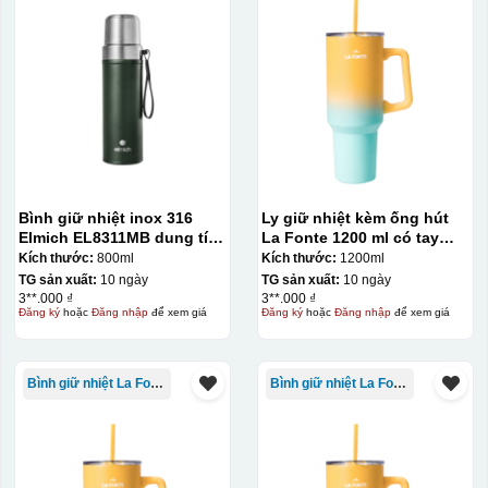
Bình giữ nhiệt inox 316
Ly giữ nhiệt kèm ống hút
Elmich EL8311MB dung tích
La Fonte 1200 ml có tay
800ml
cầm – 012317
Kích thước:
800ml
Kích thước:
1200ml
TG sản xuất:
10 ngày
TG sản xuất:
10 ngày
3**.000 ₫
3**.000 ₫
Đăng ký
hoặc
Đăng nhập
để xem giá
Đăng ký
hoặc
Đăng nhập
để xem giá
Bình giữ nhiệt La Fonte
Bình giữ nhiệt La Fonte