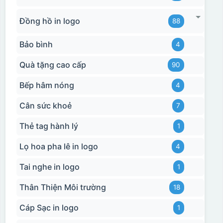
Đồng hồ in logo
88
Bảo bình
4
Quà tặng cao cấp
90
Bếp hâm nóng
4
Hộp xi 2 cốc
Cân sức khoẻ
7
Thẻ tag hành lý
1
Lọ hoa pha lê in logo
4
Tai nghe in logo
1
Thân Thiện Môi trường
18
Cáp Sạc in logo
1