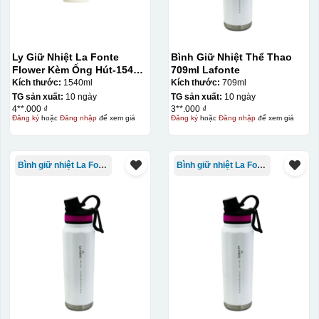
Ly Giữ Nhiệt La Fonte
Bình Giữ Nhiệt Thể Thao
Flower Kèm Ống Hút-1540
709ml Lafonte
ml-014786
Kích thước:
1540ml
Kích thước:
709ml
TG sản xuất:
10 ngày
TG sản xuất:
10 ngày
4**.000 ₫
3**.000 ₫
Đăng ký
hoặc
Đăng nhập
để xem giá
Đăng ký
hoặc
Đăng nhập
để xem giá
Bình giữ nhiệt La Fonte
Bình giữ nhiệt La Fonte