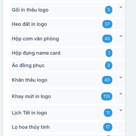
Gối in thêu logo
5
Heo đất in logo
37
Hộp cơm văn phòng
45
Hộp đựng name card
1
Áo đồng phục
2
Khăn thêu logo
40
Khay mứt in logo
113
Lịch Tết in logo
11
Lọ hoa thủy tinh
17