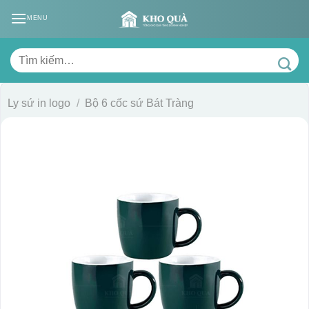
Skip
MENU
to
content
Tìm
kiếm:
Ly sứ in logo
/
Bộ 6 cốc sứ Bát Tràng