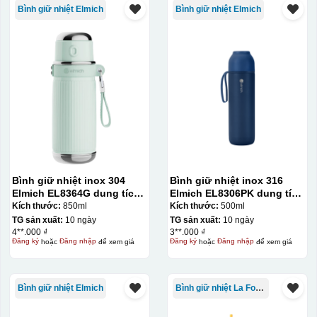
Bình giữ nhiệt Elmich
Bình giữ nhiệt Elmich
Bình giữ nhiệt inox 304
Bình giữ nhiệt inox 316
Elmich EL8364G dung tích
Elmich EL8306PK dung tích
850ml
500ml
Kích thước:
850ml
Kích thước:
500ml
TG sản xuất:
10 ngày
TG sản xuất:
10 ngày
4**.000 ₫
3**.000 ₫
Đăng ký
hoặc
Đăng nhập
để xem giá
Đăng ký
hoặc
Đăng nhập
để xem giá
Bình giữ nhiệt Elmich
Bình giữ nhiệt La Fonte