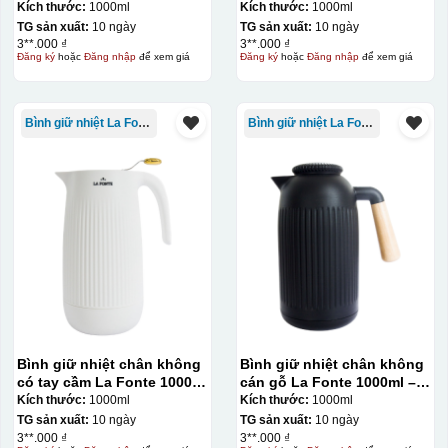
– 011655
– 011655
Kích thước:
1000ml
Kích thước:
1000ml
TG sản xuất:
10 ngày
TG sản xuất:
10 ngày
3**.000 ₫
3**.000 ₫
Đăng ký
hoặc
Đăng nhập
để xem giá
Đăng ký
hoặc
Đăng nhập
để xem giá
Bình giữ nhiệt La Fonte
Bình giữ nhiệt La Fonte
Hộp xi ly sứ
Bình giữ nhiệt chân không
Bình giữ nhiệt chân không
có tay cầm La Fonte 1000ml
cán gỗ La Fonte 1000ml –
– 011655
011679
Kích thước:
1000ml
Kích thước:
1000ml
TG sản xuất:
10 ngày
TG sản xuất:
10 ngày
3**.000 ₫
3**.000 ₫