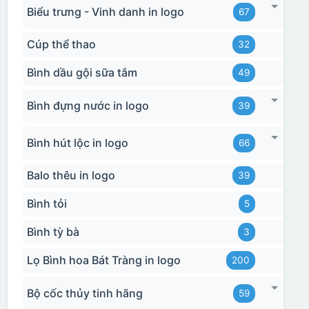
Biểu trưng - Vinh danh in logo
67
Cúp thể thao
32
Bình dầu gội sữa tắm
49
Bình đựng nước in logo
39
Hộp xi biểu trưng
Bình hút lộc in logo
66
Balo thêu in logo
39
Bình tỏi
5
Bình tỳ bà
3
Lọ Bình hoa Bát Tràng in logo
200
Bộ cốc thủy tinh hãng
59