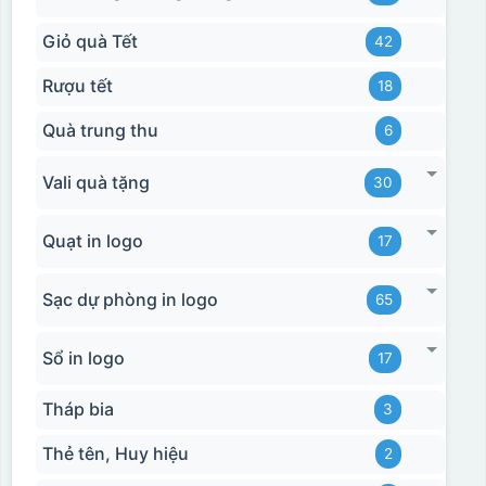
Giỏ quà Tết
42
Hộp xi bình giữ nhiệt
Rượu tết
18
Quà trung thu
6
Vali quà tặng
30
Quạt in logo
17
Sạc dự phòng in logo
65
Sổ in logo
17
Tháp bia
3
Thẻ tên, Huy hiệu
2