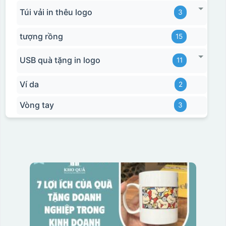
Túi vải in thêu logo
3
tượng rồng
15
USB quà tặng in logo
11
Ví da
2
Vòng tay
3