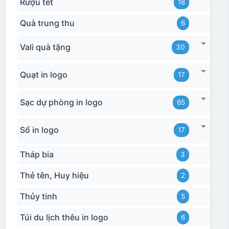
Rượu tết
18
Quà trung thu
6
Vali quà tặng
30
Quạt in logo
17
Sạc dự phòng in logo
65
Sổ in logo
17
Tháp bia
3
Thẻ tên, Huy hiệu
2
Thủy tinh
5
Túi du lịch thêu in logo
6