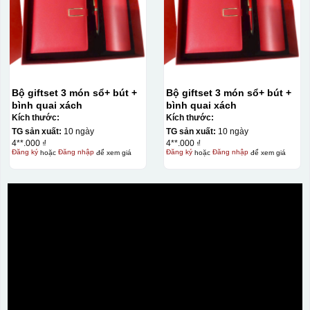
Bộ giftset 3 món sổ+ bút +
Bộ giftset 3 món sổ+ bút +
bình quai xách
bình quai xách
Kích thước:
Kích thước:
TG sản xuất:
10 ngày
TG sản xuất:
10 ngày
4**.000 ₫
4**.000 ₫
Đăng ký
hoặc
Đăng nhập
để xem giá
Đăng ký
hoặc
Đăng nhập
để xem giá