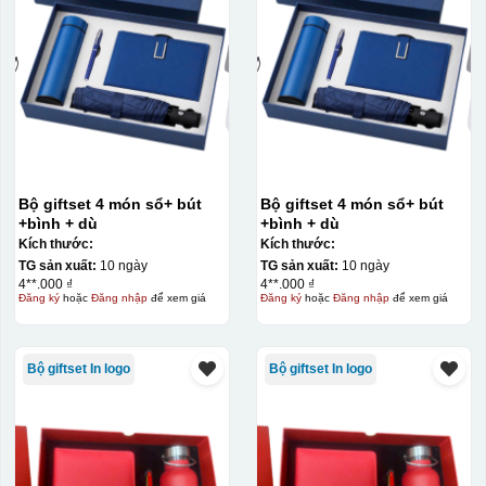
Bộ giftset 4 món sổ+ bút
Bộ giftset 4 món sổ+ bút
+bình + dù
+bình + dù
Kích thước:
Kích thước:
TG sản xuất:
10 ngày
TG sản xuất:
10 ngày
4**.000 ₫
4**.000 ₫
Đăng ký
hoặc
Đăng nhập
để xem giá
Đăng ký
hoặc
Đăng nhập
để xem giá
Bộ giftset In logo
Bộ giftset In logo