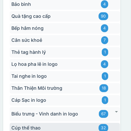
Bảo bình
4
Quà tặng cao cấp
90
Bếp hâm nóng
4
Cân sức khoẻ
7
Thẻ tag hành lý
1
Lọ hoa pha lê in logo
4
Tai nghe in logo
1
Thân Thiện Môi trường
18
Cáp Sạc in logo
1
Biểu trưng - Vinh danh in logo
67
Cúp thể thao
32