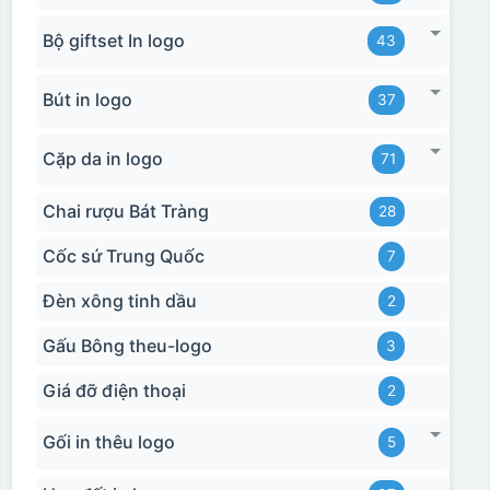
Bộ giftset In logo
43
Bút in logo
37
Cặp da in logo
71
Chai rượu Bát Tràng
28
Cốc sứ Trung Quốc
7
Đèn xông tinh dầu
2
Gấu Bông theu-logo
3
Giá đỡ điện thoại
2
Gối in thêu logo
5