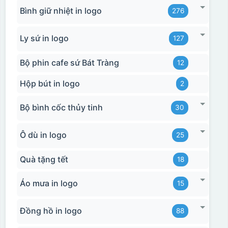
Bình giữ nhiệt in logo
276
Ly sứ in logo
127
Bộ phin cafe sứ Bát Tràng
12
Hộp bút in logo
2
Bộ bình cốc thủy tinh
30
Ô dù in logo
25
Quà tặng tết
18
Áo mưa in logo
15
Đồng hồ in logo
88