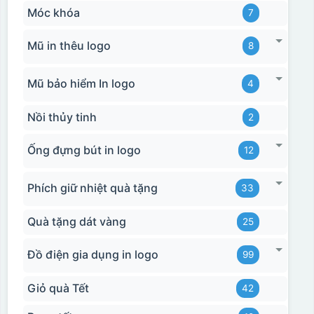
Móc khóa
7
Mũ in thêu logo
8
Mũ bảo hiểm In logo
4
Nồi thủy tinh
2
Ống đựng bút in logo
12
Phích giữ nhiệt quà tặng
33
Quà tặng dát vàng
25
Đồ điện gia dụng in logo
99
Giỏ quà Tết
42