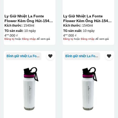
Ly Giữ Nhiệt La Fonte
Ly Giữ Nhiệt La Fonte
Flower Kèm Ống Hút-1540
Flower Kèm Ống Hút-1540
ml-014786
ml-014786
Kích thước:
1540ml
Kích thước:
1540ml
TG sản xuất:
10 ngày
TG sản xuất:
10 ngày
4**.000 ₫
4**.000 ₫
Đăng ký
hoặc
Đăng nhập
để xem giá
Đăng ký
hoặc
Đăng nhập
để xem giá
Bình giữ nhiệt La Fonte
Bình giữ nhiệt La Fonte