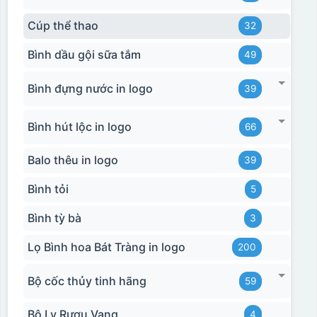
Cúp thể thao
32
Bình dầu gội sữa tắm
49
Bình đựng nước in logo
39
Bình hút lộc in logo
66
Balo thêu in logo
39
Bình tỏi
5
Bình tỳ bà
3
Lọ Bình hoa Bát Tràng in logo
200
Bộ cốc thủy tinh hãng
59
Bộ Ly Rượu Vang
4