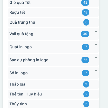
Giỏ quà Tết
42
Rượu tết
18
Quà trung thu
6
Vali quà tặng
30
Quạt in logo
17
Sạc dự phòng in logo
65
Sổ in logo
17
Tháp bia
3
Thẻ tên, Huy hiệu
2
Thủy tinh
5