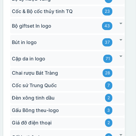
Cốc & Bộ cốc thủy tinh TQ
23
Bộ giftset In logo
43
Bút in logo
37
Cặp da in logo
71
Chai rượu Bát Tràng
28
Cốc sứ Trung Quốc
7
Đèn xông tinh dầu
2
Gấu Bông theu-logo
3
Giá đỡ điện thoại
2