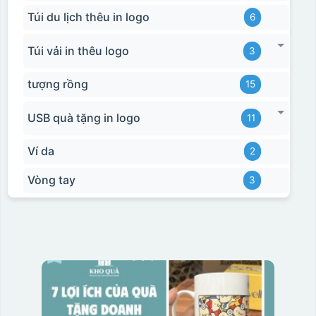
Túi du lịch thêu in logo
6
Túi vải in thêu logo
3
tượng rồng
15
USB quà tặng in logo
11
Ví da
2
Vòng tay
3