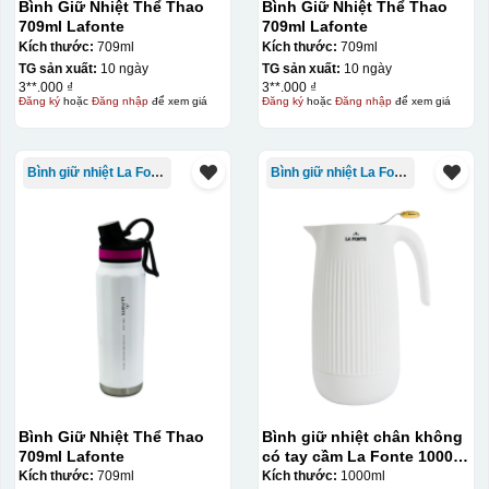
Bình Giữ Nhiệt Thể Thao
Bình Giữ Nhiệt Thể Thao
709ml Lafonte
709ml Lafonte
Kích thước:
709ml
Kích thước:
709ml
TG sản xuất:
10 ngày
TG sản xuất:
10 ngày
3**.000 ₫
3**.000 ₫
Đăng ký
hoặc
Đăng nhập
để xem giá
Đăng ký
hoặc
Đăng nhập
để xem giá
Bình giữ nhiệt La Fonte
Bình giữ nhiệt La Fonte
Bình Giữ Nhiệt Thể Thao
Bình giữ nhiệt chân không
709ml Lafonte
có tay cầm La Fonte 1000ml
– 011655
Kích thước:
709ml
Kích thước:
1000ml