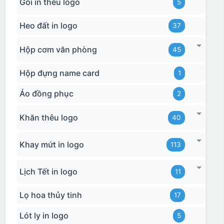
Gối in thêu logo
5
Heo đất in logo
37
Hộp cơm văn phòng
45
Hộp đựng name card
1
Áo đồng phục
2
Khăn thêu logo
40
Khay mứt in logo
113
Lịch Tết in logo
11
Lọ hoa thủy tinh
17
Lót ly in logo
5