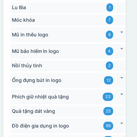
Lu Bia
1
Móc khóa
7
Mũ in thêu logo
8
Mũ bảo hiểm In logo
4
Nồi thủy tinh
2
Ống đựng bút in logo
12
Phích giữ nhiệt quà tặng
33
Quà tặng dát vàng
25
Đồ điện gia dụng in logo
99