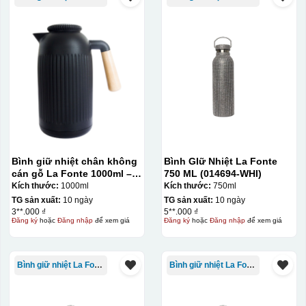
Bình giữ nhiệt chân không
Bình GIữ Nhiệt La Fonte
cán gỗ La Fonte 1000ml –
750 ML (014694-WHI)
011679
Kích thước:
1000ml
Kích thước:
750ml
TG sản xuất:
10 ngày
TG sản xuất:
10 ngày
3**.000 ₫
5**.000 ₫
Đăng ký
hoặc
Đăng nhập
để xem giá
Đăng ký
hoặc
Đăng nhập
để xem giá
Bình giữ nhiệt La Fonte
Bình giữ nhiệt La Fonte