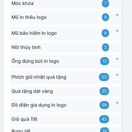
Móc khóa
7
Mũ in thêu logo
8
Mũ bảo hiểm In logo
4
Nồi thủy tinh
2
Ống đựng bút in logo
12
Phích giữ nhiệt quà tặng
33
Quà tặng dát vàng
25
Đồ điện gia dụng in logo
99
Giỏ quà Tết
42
Rượu tết
18