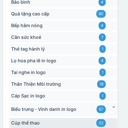
Bảo bình
4
Quà tặng cao cấp
90
Bếp hâm nóng
4
Cân sức khoẻ
7
Thẻ tag hành lý
1
Lọ hoa pha lê in logo
4
Tai nghe in logo
1
Thân Thiện Môi trường
18
Cáp Sạc in logo
1
Biểu trưng - Vinh danh in logo
67
Cúp thể thao
32