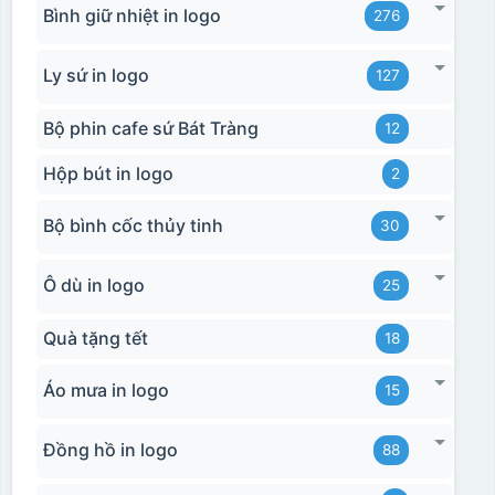
Bình giữ nhiệt in logo
276
Ly sứ in logo
127
Bộ phin cafe sứ Bát Tràng
12
Hộp bút in logo
2
Bộ bình cốc thủy tinh
30
Ô dù in logo
25
Quà tặng tết
18
Áo mưa in logo
15
Đồng hồ in logo
88