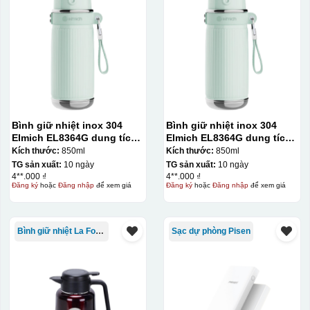
Bình giữ nhiệt inox 304
Bình giữ nhiệt inox 304
Elmich EL8364G dung tích
Elmich EL8364G dung tích
850ml
850ml
Kích thước:
850ml
Kích thước:
850ml
TG sản xuất:
10 ngày
TG sản xuất:
10 ngày
4**.000 ₫
4**.000 ₫
Đăng ký
hoặc
Đăng nhập
để xem giá
Đăng ký
hoặc
Đăng nhập
để xem giá
Bình giữ nhiệt La Fonte
Sạc dự phòng Pisen