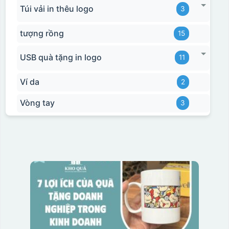
Túi vải in thêu logo
3
tượng rồng
15
USB quà tặng in logo
11
Ví da
2
Vòng tay
3