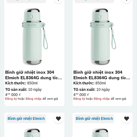
Bình giữ nhiệt inox 304
Bình giữ nhiệt inox 304
Elmich EL8364G dung tích
Elmich EL8364G dung tích
850ml
850ml
Kích thước:
850ml
Kích thước:
850ml
TG sản xuất:
10 ngày
TG sản xuất:
10 ngày
4**.000 ₫
4**.000 ₫
Đăng ký
hoặc
Đăng nhập
để xem giá
Đăng ký
hoặc
Đăng nhập
để xem giá
Bình giữ nhiệt Elmich
Bình giữ nhiệt Elmich