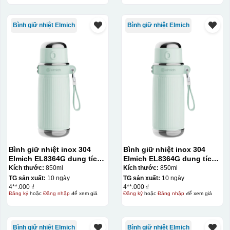
Bình giữ nhiệt Elmich
Bình giữ nhiệt Elmich
Bình giữ nhiệt inox 304
Bình giữ nhiệt inox 304
Elmich EL8364G dung tích
Elmich EL8364G dung tích
850ml
850ml
Kích thước:
850ml
Kích thước:
850ml
TG sản xuất:
10 ngày
TG sản xuất:
10 ngày
4**.000 ₫
4**.000 ₫
Đăng ký
hoặc
Đăng nhập
để xem giá
Đăng ký
hoặc
Đăng nhập
để xem giá
Bình giữ nhiệt Elmich
Bình giữ nhiệt Elmich