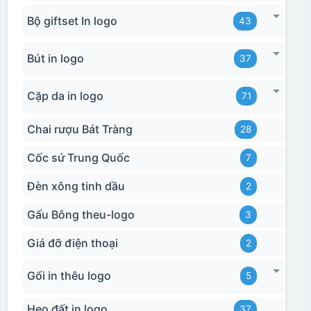
Bộ giftset In logo
43
Bút in logo
37
Cặp da in logo
71
Chai rượu Bát Tràng
28
Cốc sứ Trung Quốc
7
Đèn xông tinh dầu
2
Gấu Bông theu-logo
3
Giá đỡ điện thoại
2
Gối in thêu logo
5
Heo đất in logo
37