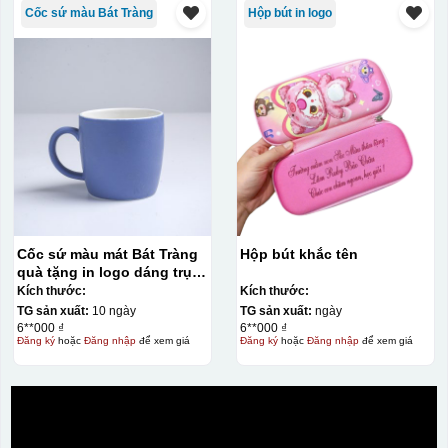
Cốc sứ màu Bát Tràng
Hộp bút in logo
Cốc sứ màu mát Bát Tràng
Hộp bút khắc tên
quà tặng in logo dáng trụ
lùn quai C 330ml KQ-CSM09
Kích thước:
Kích thước:
TG sản xuất:
10 ngày
TG sản xuất:
ngày
6**000 ₫
6**000 ₫
Đăng ký
hoặc
Đăng nhập
để xem giá
Đăng ký
hoặc
Đăng nhập
để xem giá