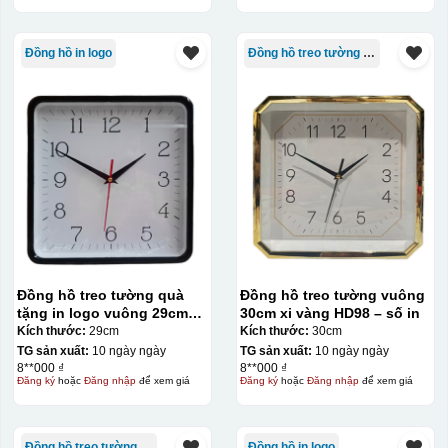
Đồng hồ in logo
Đồng hồ treo tường giá rẻ
Đồng hồ treo tường quà
Đồng hồ treo tường vuông
tặng in logo vuông 29cm
30cm xi vàng HD98 – số in
sơn màu số in KQ-DH08
Kích thước:
29cm
Kích thước:
30cm
TG sản xuất:
10 ngày ngày
TG sản xuất:
10 ngày ngày
8**000 ₫
8**000 ₫
Đăng ký
hoặc
Đăng nhập
để xem giá
Đăng ký
hoặc
Đăng nhập
để xem giá
Đồng hồ treo tường giá rẻ
Đồng hồ in logo