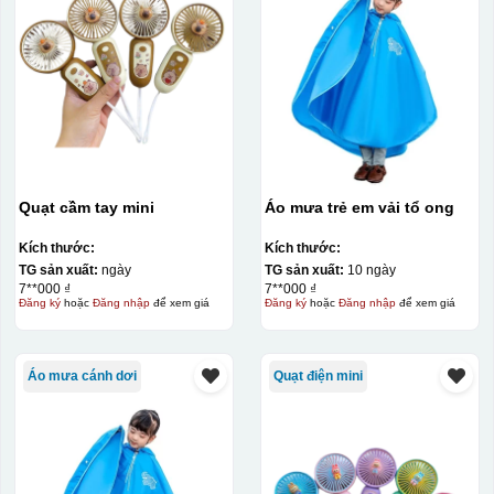
Hộp carton trắng đồng hồ quai xách không in
Chất liệu:
Nhựa
Quạt cầm tay mini
Áo mưa trẻ em vải tổ ong
Kích thước:
Kích thước:
TG sản xuất:
ngày
TG sản xuất:
10 ngày
7**000 ₫
7**000 ₫
Đăng ký
hoặc
Đăng nhập
để xem giá
Đăng ký
hoặc
Đăng nhập
để xem giá
Áo mưa cánh dơi
Quạt điện mini