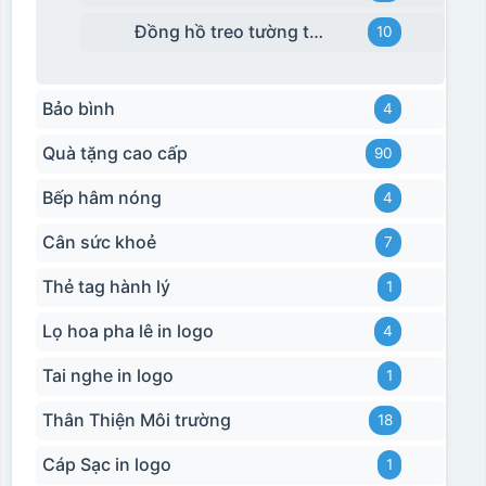
Đồng hồ treo tường tráng gương
10
Bảo bình
4
Quà tặng cao cấp
90
Bếp hâm nóng
4
Cân sức khoẻ
7
Thẻ tag hành lý
1
Lọ hoa pha lê in logo
4
Tai nghe in logo
1
Thân Thiện Môi trường
18
Cáp Sạc in logo
1