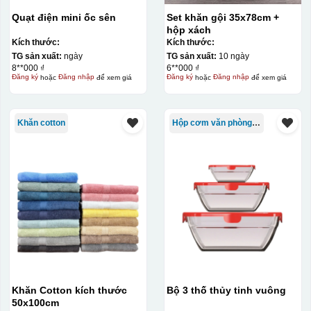
Quạt điện mini ốc sên
Set khăn gội 35x78cm +
hộp xách
Kích thước:
Kích thước:
TG sản xuất:
ngày
TG sản xuất:
10 ngày
8**000 ₫
6**000 ₫
Đăng ký
hoặc
Đăng nhập
để xem giá
Đăng ký
hoặc
Đăng nhập
để xem giá
Khăn cotton
Hộp cơm văn phòng Trung Quốc
Khăn Cotton kích thước
Bộ 3 thố thủy tinh vuông
50x100cm