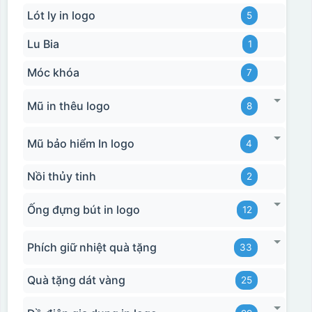
Lót ly in logo
5
Lu Bia
1
Móc khóa
7
Mũ in thêu logo
8
Mũ bảo hiểm In logo
4
Nồi thủy tinh
2
Ống đựng bút in logo
12
Phích giữ nhiệt quà tặng
33
Quà tặng dát vàng
25