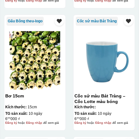
Đăng ký
hoặc
Đăng nhập
để xem giá
Đăng ký
hoặc
Đăng nhập
để xem giá
Gấu Bông theu-logo
Cốc sứ màu Bát Tràng
Bơ 15cm
Cốc sứ màu Bát Tràng –
Cốc Lotte màu bóng
Kích thước:
15cm
Kích thước:
TG sản xuất:
10 ngày
TG sản xuất:
10 ngày
6**000 ₫
6**000 ₫
Đăng ký
hoặc
Đăng nhập
để xem giá
Đăng ký
hoặc
Đăng nhập
để xem giá