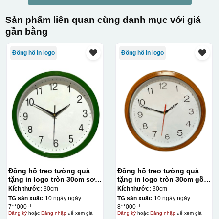
Sản phẩm liên quan cùng danh mục với giá
gần bằng
Đồng hồ in logo
Đồng hồ in logo
Đồng hồ treo tường quà
Đồng hồ treo tường quà
tặng in logo tròn 30cm sơn
tặng in logo tròn 30cm gỗ
màu số in KQ-DH04
số in KQ-DH05
Kích thước:
30cm
Kích thước:
30cm
TG sản xuất:
10 ngày ngày
TG sản xuất:
10 ngày ngày
7**000 ₫
8**000 ₫
Đăng ký
hoặc
Đăng nhập
để xem giá
Đăng ký
hoặc
Đăng nhập
để xem giá