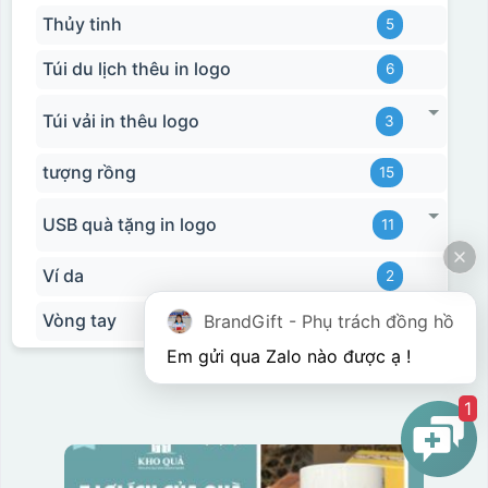
Thủy tinh
5
Túi du lịch thêu in logo
6
Túi vải in thêu logo
3
tượng rồng
15
USB quà tặng in logo
11
Ví da
2
Vòng tay
BrandGift - Phụ trách đồng hồ
3
1