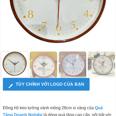
TÙY CHỈNH VỚI LOGO CỦA BẠN
Đồng hồ treo tường vành mỏng 28cm xi vàng của
Quà
Tặng Doanh Nghiệp
là dòng quà tặng cao cấp, nổi bật với