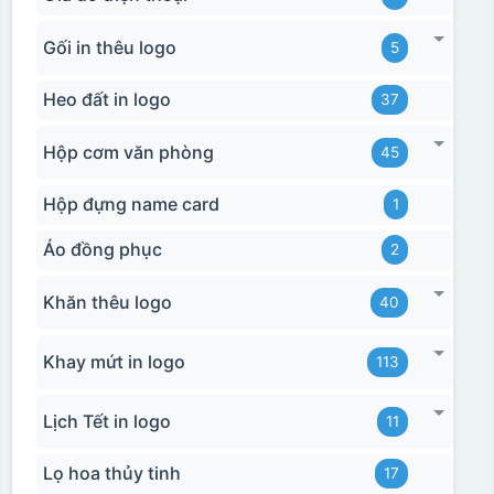
Gối in thêu logo
5
Heo đất in logo
37
Hộp cơm văn phòng
45
Hộp đựng name card
1
Áo đồng phục
2
Khăn thêu logo
40
Khay mứt in logo
113
Lịch Tết in logo
11
Lọ hoa thủy tinh
17