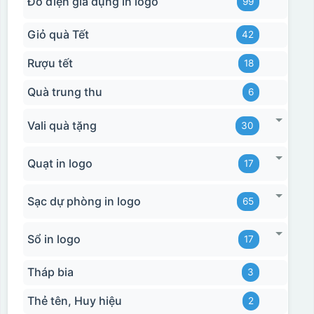
Đồ điện gia dụng in logo
99
Giỏ quà Tết
42
Rượu tết
18
Quà trung thu
6
Vali quà tặng
30
Quạt in logo
17
Sạc dự phòng in logo
65
Sổ in logo
17
Tháp bia
3
Thẻ tên, Huy hiệu
2