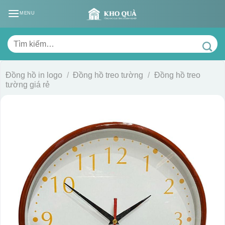
Skip
MENU
to
content
Tìm
kiếm:
Đồng hồ in logo
/
Đồng hồ treo tường
/
Đồng hồ treo
tường giá rẻ