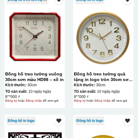
Đồng hồ treo tường vuông
Đồng hồ treo tường quà
30cm sơn màu HD98 – số in
tặng in logo tròn 30cm sơn
nhũ đồng số dán KQ-DH11
Kích thước:
30cm
Kích thước:
30cm
TG sản xuất:
10 ngày ngày
TG sản xuất:
10 ngày ngày
8**000 ₫
8**000 ₫
Đăng ký
hoặc
Đăng nhập
để xem giá
Đăng ký
hoặc
Đăng nhập
để xem giá
Đồng hồ in logo
Đồng hồ in logo