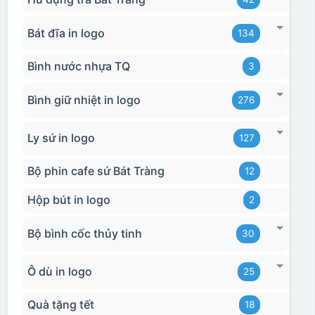
Bát đĩa in logo
134
Bình nước nhựa TQ
3
Bình giữ nhiệt in logo
276
Ly sứ in logo
127
Bộ phin cafe sứ Bát Tràng
12
Hộp bút in logo
2
Bộ bình cốc thủy tinh
30
Ô dù in logo
25
Quà tặng tết
18