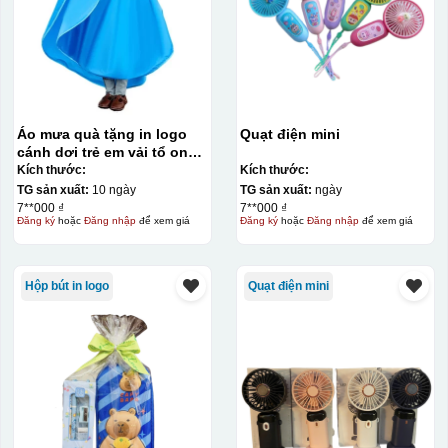
Áo mưa quà tặng in logo
Quạt điện mini
cánh dơi trẻ em vải tổ ong
KQ-AM11
Kích thước:
Kích thước:
TG sản xuất:
10 ngày
TG sản xuất:
ngày
7**000 ₫
7**000 ₫
Đăng ký
hoặc
Đăng nhập
để xem giá
Đăng ký
hoặc
Đăng nhập
để xem giá
Hộp bút in logo
Quạt điện mini