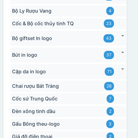
Bộ Ly Rượu Vang
4
Cốc & Bộ cốc thủy tinh TQ
23
Bộ giftset In logo
43
Bút in logo
37
Cặp da in logo
71
Chai rượu Bát Tràng
28
Cốc sứ Trung Quốc
7
Đèn xông tinh dầu
2
Gấu Bông theu-logo
3
Giá đỡ điện thoại
2