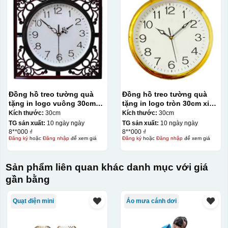
Đồng hồ treo tường quà
Đồng hồ treo tường quà
tặng in logo vuông 30cm
tặng in logo tròn 30cm xi
gỗ số in KQ-DH10
vàng số in KQ-DH09
Kích thước:
30cm
Kích thước:
30cm
TG sản xuất:
10 ngày ngày
TG sản xuất:
10 ngày ngày
8**000 ₫
8**000 ₫
Đăng ký
hoặc
Đăng nhập
để xem giá
Đăng ký
hoặc
Đăng nhập
để xem giá
Sản phẩm liên quan khác danh mục với giá
gần bằng
Kiểu hộp:
Quạt điện mini
Áo mưa cánh dơi
Hộp carton nâu đồng hồ quai xách không in
Giành cho đồng hồ