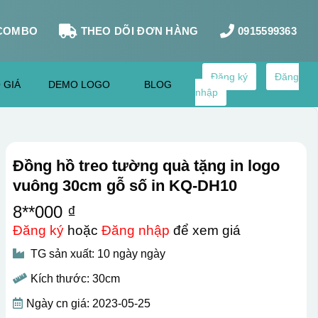
COMBO
THEO DÕI ĐƠN HÀNG
0915599363
Đăng ký
Đăng
 GIÁ
DEMO LOGO
BLOG
nhập
Đồng hồ treo tường quà tặng in logo
vuông 30cm gỗ số in KQ-DH10
8**000 ₫
Đăng ký
hoặc
Đăng nhập
để xem giá
TG sản xuất: 10 ngày ngày
Kích thước: 30cm
Ngày cn giá: 2023-05-25