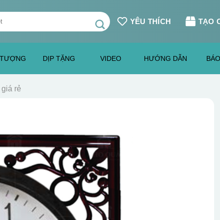
YÊU THÍCH
TẠO 
 TƯỢNG
DỊP TẶNG
VIDEO
HƯỚNG DẪN
BÁO
giá rẻ