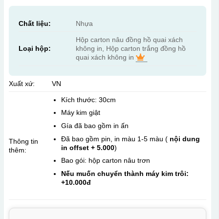
Chất liệu:
Nhựa
Hộp carton nâu đồng hồ quai xách
Loại hộp:
không in, Hộp carton trắng đồng hồ
quai xách không in
Xuất xứ:
VN
Kích thước: 30cm
Máy kim giật
Gía đã bao gồm in ấn
Đã bao gồm pin, in màu 1-5 màu (
nội dung
Thông tin
in offset + 5.000
)
thêm:
Bao gói: hộp carton nâu trơn
Nếu muốn chuyển thành máy kim trôi:
+10.000đ