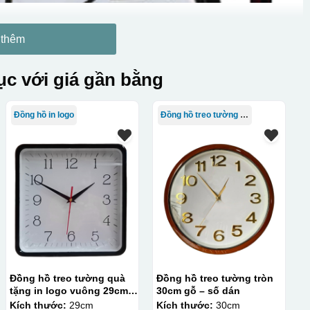
 thêm
c với giá gần bằng
Đồng hồ in logo
Đồng hồ treo tường giá rẻ
Đồng hồ treo tường quà
Đồng hồ treo tường tròn
tặng in logo vuông 29cm
30cm gỗ – số dán
sơn màu số in KQ-DH08
Kích thước:
29cm
Kích thước:
30cm