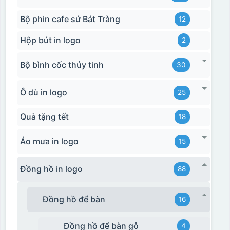
Bộ phin cafe sứ Bát Tràng
12
Hộp bút in logo
2
Bộ bình cốc thủy tinh
30
Ô dù in logo
25
Quà tặng tết
18
Áo mưa in logo
15
Đồng hồ in logo
88
Đồng hồ để bàn
16
Đồng hồ để bàn gỗ
4