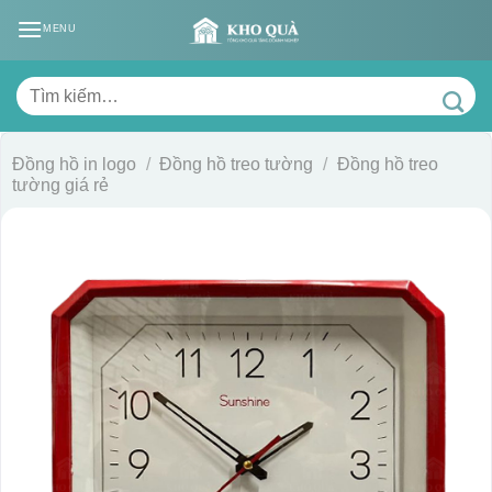
Skip
MENU
to
content
Tìm
kiếm:
Đồng hồ in logo
/
Đồng hồ treo tường
/
Đồng hồ treo
tường giá rẻ