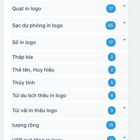
Quạt in logo
17
Sạc dự phòng in logo
65
Sổ in logo
17
Tháp bia
3
Thẻ tên, Huy hiệu
2
Thủy tinh
5
Túi du lịch thêu in logo
6
Túi vải in thêu logo
3
tượng rồng
15
USB quà tặng in logo
11