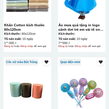
Khăn Cotton kích thước
Áo mưa quà tặng in logo
60x120cm
cánh dơi trẻ em vải tổ ong
KQ-AM11
Kích thước:
60x120cm
Kích thước:
TG sản xuất:
10 ngày
TG sản xuất:
10 ngày
1**.000 ₫
7**000 ₫
Đăng ký
hoặc
Đăng nhập
để xem giá
Đăng ký
hoặc
Đăng nhập
để xem giá
Cốc sứ màu Bát Tràng
Quạt điện mini