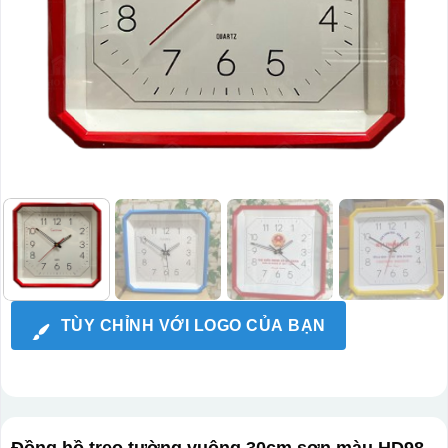
TÙY CHỈNH VỚI LOGO CỦA BẠN
Đồng hồ treo tường vuông 30cm sơn màu HD98