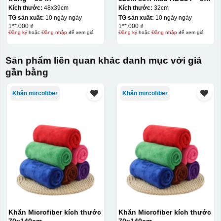
in
Kích thước:
48x39cm
Kích thước:
32cm
TG sản xuất:
10 ngày ngày
TG sản xuất:
10 ngày ngày
1**.000 ₫
1**.000 ₫
Đăng ký
hoặc
Đăng nhập
để xem giá
Đăng ký
hoặc
Đăng nhập
để xem giá
Sản phẩm liên quan khác danh mục với giá
gần bằng
Kiểu hộp:
Khăn mircofiber
Khăn mircofiber
Hộp carton nâu đồng hồ quai xách không in
Giành cho đồng hồ
Hộp carton trắng đồng hồ quai xách không in
Chất liệu:
Nhựa
Khăn Microfiber kích thước
Khăn Microfiber kích thước