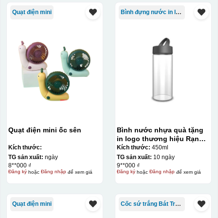
Quạt điện mini
Bình đựng nước in logo
Quạt điện mini ốc sên
Bình nước nhựa quà tặng
in logo thương hiệu Rạng
Đông 450ml KQ-BNN01
Kích thước:
Kích thước:
450ml
TG sản xuất:
ngày
TG sản xuất:
10 ngày
8**000 ₫
9**000 ₫
Đăng ký
hoặc
Đăng nhập
để xem giá
Đăng ký
hoặc
Đăng nhập
để xem giá
Quạt điện mini
Cốc sứ trắng Bát Tràng