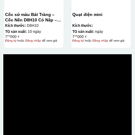
Cốc sứ màu Bát Tràng –
Quạt điện mini
Cốc Nến D8H10 Có Nắp –
Màu Mát
Kích thước:
D8H10
Kích thước:
TG sản xuất:
10 ngày
TG sản xuất:
ngày
7**000 ₫
7**000 ₫
Đăng ký
hoặc
Đăng nhập
để xem giá
Đăng ký
hoặc
Đăng nhập
để xem giá