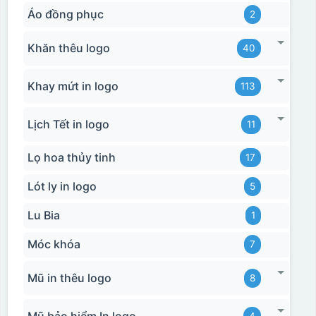
Áo đồng phục
2
Khăn thêu logo
40
Khay mứt in logo
113
Lịch Tết in logo
11
Lọ hoa thủy tinh
17
Lót ly in logo
5
Lu Bia
1
Móc khóa
7
Mũ in thêu logo
8
Mũ bảo hiểm In logo
4