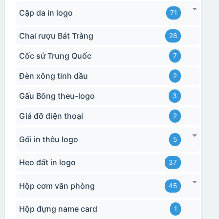
Cặp da in logo
71
Chai rượu Bát Tràng
28
Cốc sứ Trung Quốc
7
Đèn xông tinh dầu
2
Gấu Bông theu-logo
3
Giá đỡ điện thoại
2
Gối in thêu logo
5
Heo đất in logo
37
Hộp cơm văn phòng
45
Hộp đựng name card
1