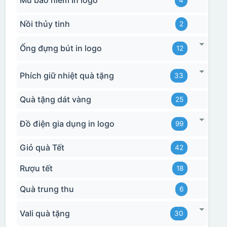
Nồi thủy tinh
2
Ống đựng bút in logo
12
Phích giữ nhiệt quà tặng
33
Quà tặng dát vàng
25
Đồ điện gia dụng in logo
99
Giỏ quà Tết
42
Rượu tết
18
Quà trung thu
6
Vali quà tặng
30