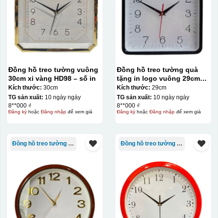
Đồng hồ treo tường vuông
Đồng hồ treo tường quà
30cm xi vàng HD98 – số in
tặng in logo vuông 29cm
sơn màu số in KQ-DH08
Kích thước:
30cm
Kích thước:
29cm
TG sản xuất:
10 ngày ngày
TG sản xuất:
10 ngày ngày
8**000 ₫
8**000 ₫
Đăng ký
hoặc
Đăng nhập
để xem giá
Đăng ký
hoặc
Đăng nhập
để xem giá
Đồng hồ treo tường giá rẻ
Đồng hồ treo tường giá rẻ