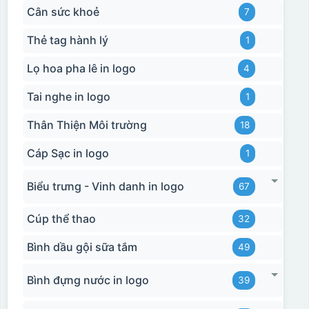
Cân sức khoẻ
7
Thẻ tag hành lý
1
Lọ hoa pha lê in logo
4
Tai nghe in logo
1
Thân Thiện Môi trường
18
Cáp Sạc in logo
1
Biểu trưng - Vinh danh in logo
67
Cúp thể thao
32
Bình dầu gội sữa tắm
49
Bình đựng nước in logo
39