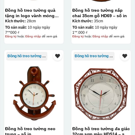
Đồng hồ treo tường quà
Đồng hồ treo tường nắp
tặng in logo vành mỏng
chai 35cm gỗ HD69 – số in
28cm xi vàng số in KQ-
Kích thước:
28cm
Kích thước:
35cm
DH02
TG sản xuất:
10 ngày ngày
TG sản xuất:
10 ngày ngày
7**000 ₫
1**.000 ₫
Đăng ký
hoặc
Đăng nhập
để xem giá
Đăng ký
hoặc
Đăng nhập
để xem giá
Đồng hồ treo tường giá rẻ
Đồng hồ treo tường giá rẻ
Đồng hồ treo tường neo
Đồng hồ treo tường đa giác
trung – số in
32cm sơn màu HDS14 – số