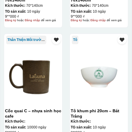
70x140cm
70x140cm
Kích thước:
70*140cm
Kích thước:
70*140cm
TG sản xuất:
10 ngày
TG sản xuất:
10 ngày
9**000 ₫
9**000 ₫
Đăng ký
hoặc
Đăng nhập
để xem giá
Đăng ký
hoặc
Đăng nhập
để xem giá
Thân Thiện Môi trường
Tô
Cốc quai C – nhựa sinh học
Tô khum phi 20cm – Bát
cafe
Tràng
Kích thước:
Kích thước:
TG sản xuất:
10000 ngày
TG sản xuất:
10 ngày