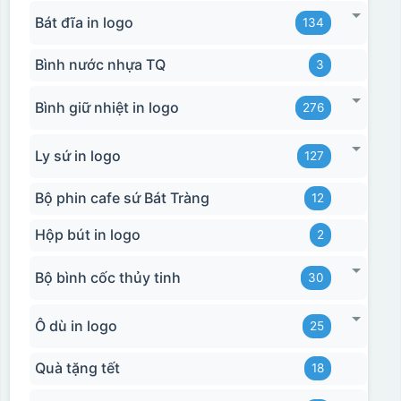
Bát đĩa in logo
134
Bình nước nhựa TQ
3
Bình giữ nhiệt in logo
276
Ly sứ in logo
127
Bộ phin cafe sứ Bát Tràng
12
Hộp bút in logo
2
Bộ bình cốc thủy tinh
30
Ô dù in logo
25
Quà tặng tết
18