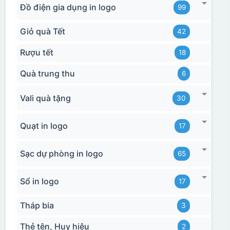
Đồ điện gia dụng in logo
99
Giỏ quà Tết
42
Rượu tết
18
Quà trung thu
6
Vali quà tặng
30
Hộp xi bình giữ nhiệt
Quạt in logo
17
Sạc dự phòng in logo
65
Sổ in logo
17
Tháp bia
3
Thẻ tên, Huy hiệu
2