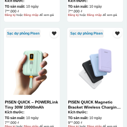
Kích thước:
Kích thước:
TG sản xuất:
10 ngày
TG sản xuất:
10 ngày
7**.000 ₫
7**.000 ₫
Đăng ký
hoặc
Đăng nhập
để xem giá
Đăng ký
hoặc
Đăng nhập
để xem giá
Sạc dự phòng Pisen
Sạc dự phòng Pisen
PISEN QUICK – POWERLink
PISEN QUICK Magnetic
Tiny 30W 10000mAh
Bracket Wireless Charging
Power Bank PD296C-1
Kích thước:
Kích thước:
10000 (20W) (LS-
TG sản xuất:
10 ngày
TG sản xuất:
10 ngày
DY240/Purple) Carton – CN
7**.000 ₫
9**.000 ₫
Đăng ký
hoặc
Đăng nhập
để xem giá
Đăng ký
hoặc
Đăng nhập
để xem giá