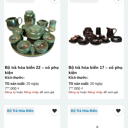
Bộ trà hỏa biến 22 – có phụ
Bộ trà hỏa biến 17 – có phụ
kiện
kiện
Kích thước:
Kích thước:
TG sản xuất:
20 ngày
TG sản xuất:
20 ngày
7**.000 ₫
7**.000 ₫
Đăng ký
hoặc
Đăng nhập
để xem giá
Đăng ký
hoặc
Đăng nhập
để xem giá
Bộ Trà Hỏa Biến
Bộ Trà Hỏa Biến
Kiểu in:
In logo decan AC và phụ kiện 1 mặt