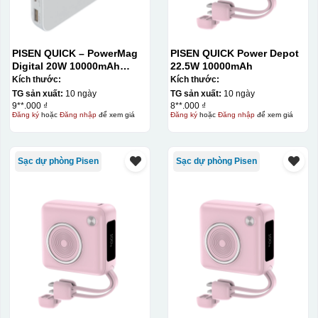
PISEN QUICK – PowerMag
PISEN QUICK Power Depot
Digital 20W 10000mAh
22.5W 10000mAh
Power bank. White: 200pcs;
Kích thước:
Kích thước:
Blue: 200pcs
TG sản xuất:
10 ngày
TG sản xuất:
10 ngày
9**.000 ₫
8**.000 ₫
Đăng ký
hoặc
Đăng nhập
để xem giá
Đăng ký
hoặc
Đăng nhập
để xem giá
Sạc dự phòng Pisen
Sạc dự phòng Pisen
Hộp xi ly sứ