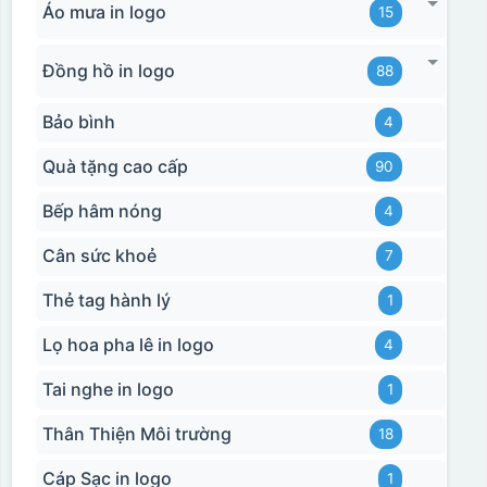
Áo mưa in logo
15
Đồng hồ in logo
88
Bảo bình
4
Quà tặng cao cấp
90
Bếp hâm nóng
4
Cân sức khoẻ
7
Thẻ tag hành lý
1
Lọ hoa pha lê in logo
4
Hộp xi 2 cốc
Tai nghe in logo
1
Thân Thiện Môi trường
18
Cáp Sạc in logo
1