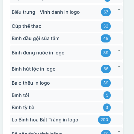
Biểu trưng - Vinh danh in logo
67
Cúp thể thao
32
Bình dầu gội sữa tắm
49
Bình đựng nước in logo
39
Bình hút lộc in logo
66
Balo thêu in logo
39
Bình tỏi
5
Hộp xi biểu trưng
Bình tỳ bà
3
Lọ Bình hoa Bát Tràng in logo
200
Bộ cốc thủy tinh hãng
59