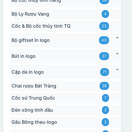
Bộ Ly Rượu Vang
4
Cốc & Bộ cốc thủy tinh TQ
23
Bộ giftset In logo
43
Bút in logo
37
Cặp da in logo
71
Chai rượu Bát Tràng
28
Cốc sứ Trung Quốc
7
Đèn xông tinh dầu
2
Gấu Bông theu-logo
3