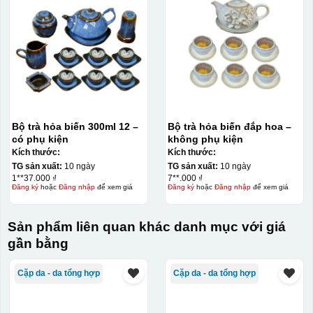
Kiểu hộp:
Hộp xi lót lụa
Hộp xi ấm chén
Bộ trà hỏa biến 300ml 12 –
Bộ trà hỏa biến đắp hoa –
có phụ kiện
không phụ kiện
Kích thước:
Kích thước:
TG sản xuất:
10 ngày
TG sản xuất:
10 ngày
1**37.000 ₫
7**.000 ₫
Đăng ký
hoặc
Đăng nhập
để xem giá
Đăng ký
hoặc
Đăng nhập
để xem giá
Sản phẩm liên quan khác danh mục với giá
gần bằng
Cặp da - da tổng hợp
Cặp da - da tổng hợp