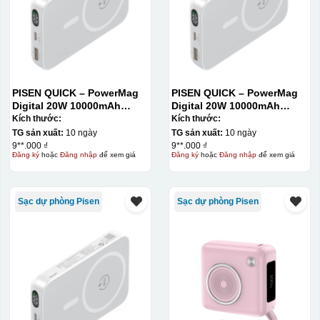
PISEN QUICK – PowerMag
PISEN QUICK – PowerMag
Digital 20W 10000mAh
Digital 20W 10000mAh
Power bank. White: 200pcs;
Power bank. White: 200pcs;
Kích thước:
Kích thước:
Blue: 200pcs
Blue: 200pcs
TG sản xuất:
10 ngày
TG sản xuất:
10 ngày
9**.000 ₫
9**.000 ₫
Đăng ký
hoặc
Đăng nhập
để xem giá
Đăng ký
hoặc
Đăng nhập
để xem giá
Sạc dự phòng Pisen
Sạc dự phòng Pisen