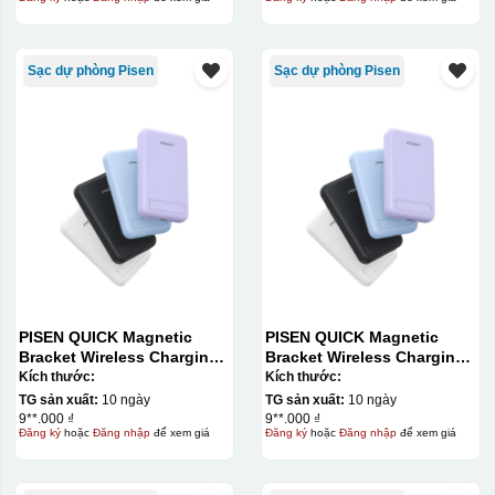
Sạc dự phòng Pisen
Sạc dự phòng Pisen
PISEN QUICK Magnetic
PISEN QUICK Magnetic
Bracket Wireless Charging
Bracket Wireless Charging
Power Bank PD296C-1
Power Bank PD296C-1
Kích thước:
Kích thước:
10000 (20W) (LS-
10000 (20W) (LS-
TG sản xuất:
10 ngày
TG sản xuất:
10 ngày
DY240/Purple) Carton – CN
DY240/Purple) Carton – CN
9**.000 ₫
9**.000 ₫
Đăng ký
hoặc
Đăng nhập
để xem giá
Đăng ký
hoặc
Đăng nhập
để xem giá