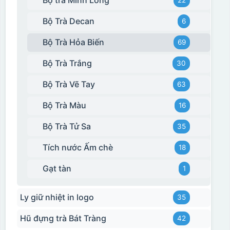
Bộ trà Minh Long
22
Bộ Trà Decan
6
Bộ Trà Hỏa Biến
69
Bộ Trà Trắng
30
Bộ Trà Vẽ Tay
63
Bộ Trà Màu
16
Bộ Trà Tử Sa
35
Tích nước Ấm chè
18
Gạt tàn
1
Ly giữ nhiệt in logo
35
Hũ đựng trà Bát Tràng
42