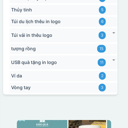
Thủy tinh
5
Túi du lịch thêu in logo
6
Túi vải in thêu logo
3
tượng rồng
15
Hộp xi bình hoa
USB quà tặng in logo
11
Ví da
2
Vòng tay
3