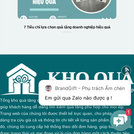
7 Tiêu chí lựa chọn quà tặng doanh nghiệp hiệu quả
BrandGift - Phụ trách Ấm chén
Tổng kho quà tặng của chúng tôi tự hào với sự đa dạng sản phẩm,
giúp khách hàng dễ dàng tìm kiếm quà tặng phù hợp cho mọi dịp.
1
Trang web của chúng tôi được thiết kế trực quan, cho phép bạn dễ
dàng tra cứu giá cả và thông tin chi tiết về từng sản phẩm. Bên cạnh
đó, chúng tôi cung cấp hệ thống theo dõi đơn hàng, giúp bạn nắm bắt
được trạng thái và giai đoạn xử lý của đơn hàng một cách thuận tiện.