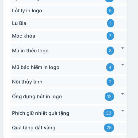
Lót ly in logo
5
Lu Bia
1
Móc khóa
7
Mũ in thêu logo
8
Mũ bảo hiểm In logo
4
Nồi thủy tinh
2
Ống đựng bút in logo
12
Phích giữ nhiệt quà tặng
33
Quà tặng dát vàng
25