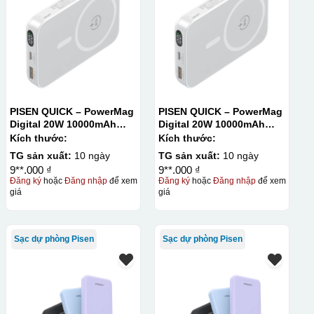
hí setup ban đầu tương đối cao.
PISEN QUICK – PowerMag
PISEN QUICK – PowerMag
Digital 20W 10000mAh
Digital 20W 10000mAh
Power bank. White:
Power bank. White:
Kích thước:
Kích thước:
200pcs; Blue: 200pcs
200pcs; Blue: 200pcs
TG sản xuất:
10 ngày
TG sản xuất:
10 ngày
9**.000 ₫
9**.000 ₫
Đăng ký
hoặc
Đăng nhập
để xem
Đăng ký
hoặc
Đăng nhập
để xem
giá
giá
Sạc dự phòng Pisen
Sạc dự phòng Pisen