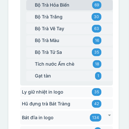
Bộ Trà Hỏa Biến
69
Bộ Trà Trắng
30
Bộ Trà Vẽ Tay
63
Bộ Trà Màu
16
Bộ Trà Tử Sa
35
Tích nước Ấm chè
18
Gạt tàn
1
Ly giữ nhiệt in logo
35
Hũ đựng trà Bát Tràng
42
Bát đĩa in logo
134