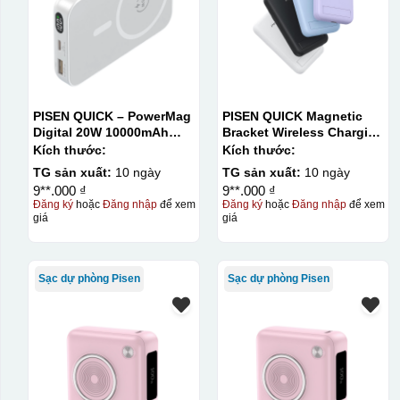
PISEN QUICK – PowerMag
PISEN QUICK Magnetic
Digital 20W 10000mAh
Bracket Wireless Charging
Power bank. White:
Power Bank PD296C-1
Kích thước:
Kích thước:
200pcs; Blue: 200pcs
10000 (20W) (LS-
TG sản xuất:
10 ngày
TG sản xuất:
10 ngày
DY240/Purple) Carton – CN
9**.000 ₫
9**.000 ₫
Đăng ký
hoặc
Đăng nhập
để xem
Đăng ký
hoặc
Đăng nhập
để xem
giá
giá
Sạc dự phòng Pisen
Sạc dự phòng Pisen