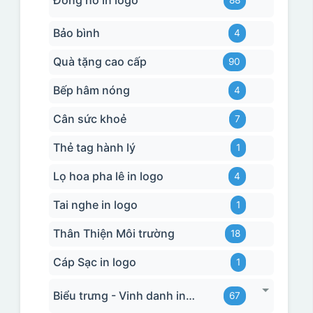
Bảo bình
4
Quà tặng cao cấp
90
Bếp hâm nóng
4
Cân sức khoẻ
7
Thẻ tag hành lý
1
Lọ hoa pha lê in logo
4
Tai nghe in logo
1
Thân Thiện Môi trường
18
Cáp Sạc in logo
1
Biểu trưng - Vinh danh in logo
67