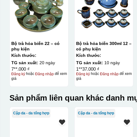
Bộ trà hỏa biến 22 – có
Bộ trà hỏa biến 300ml 12 –
phụ kiện
có phụ kiện
Kích thước:
Kích thước:
TG sản xuất:
20 ngày
TG sản xuất:
10 ngày
7**.000 ₫
1**37.000 ₫
Đăng ký
hoặc
Đăng nhập
để xem
Đăng ký
hoặc
Đăng nhập
để xem
giá
giá
Kiểu in:
Sản phẩm liên quan khác danh mụ
In lưới
In lưới (silk screen printing) trong ngành quà tặng là kỹ 
Cặp da - da tổng hợp
Cặp da - da tổng hợp
trong đó hình ảnh cần in được phơi sáng tạo thành khuôn.
(squeegee) để in lên bề mặt sản phẩm như ly, cốc, bút, mó
phép in được nhiều màu sắc khác nhau, độ bền cao, có thể 