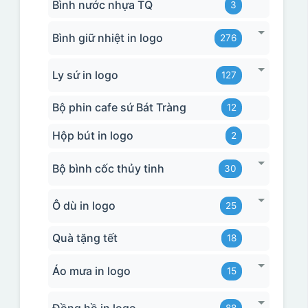
Bình nước nhựa TQ
3
Bình giữ nhiệt in logo
276
Ly sứ in logo
127
Bộ phin cafe sứ Bát Tràng
12
Hộp bút in logo
2
Bộ bình cốc thủy tinh
30
Ô dù in logo
25
Quà tặng tết
18
Áo mưa in logo
15
Đồng hồ in logo
88