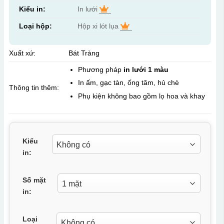
Kiểu in:
In lưới
Loại hộp:
Hộp xi lót lụa
Xuất xứ:
Bát Tràng
Phương pháp
in lưới 1 màu
In ấm, gạc tàn, ống tăm, hủ chè
Thông tin thêm:
Phụ kiện không bao gồm lọ hoa và khay
Kiểu
in:
Số mặt
in:
Loại