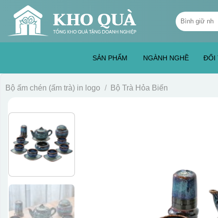
Skip
Tìm
to
kiếm:
content
SẢN PHẨM
NGÀNH NGHỀ
ĐỐI
Bộ ấm chén (ấm trà) in logo
/
Bộ Trà Hỏa Biến