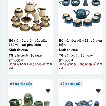
Bộ trà hỏa biến bát giác
Bộ trà hỏa biến 26- có phụ
330ml – có phụ kiện
kiện
Kích thước:
Kích thước:
TG sản xuất:
10 ngày
TG sản xuất:
10 ngày
8**.000 ₫
9**.000 ₫
Đăng ký
hoặc
Đăng nhập
để xem
Đăng ký
hoặc
Đăng nhập
để xem
giá
giá
Bộ Trà Hỏa Biến
Bộ Trà Hỏa Biến