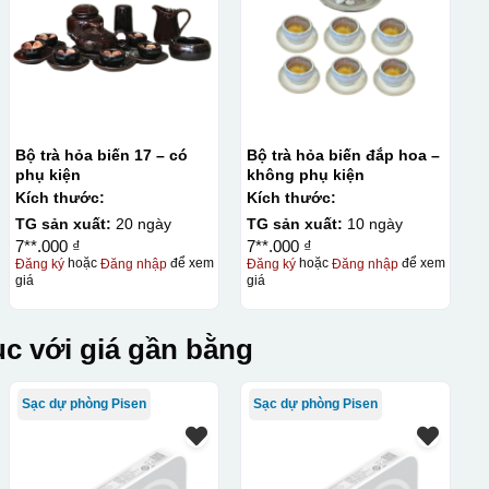
Bộ trà hỏa biến 17 – có
Bộ trà hỏa biến đắp hoa –
phụ kiện
không phụ kiện
Kích thước:
Kích thước:
TG sản xuất:
20 ngày
TG sản xuất:
10 ngày
7**.000 ₫
7**.000 ₫
Đăng ký
hoặc
Đăng nhập
để xem
Đăng ký
hoặc
Đăng nhập
để xem
giá
giá
c với giá gần bằng
thuật in ấn sử dụng một tấm lưới được phủ hóa chất cảm quang,
Sạc dự phòng Pisen
Sạc dự phòng Pisen
 Mực in được đẩy qua các lỗ nhỏ trên lưới bằng một thanh gạt
c khóa hay các vật phẩm quà tặng khác. Kỹ thuật này cho
in trên nhiều chất liệu và phù hợp cho sản xuất số lượng