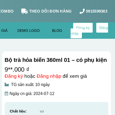
COMBO
THEO DÕI ĐƠN HÀNG
0915599363
Đăng ký
Đăng
 GIÁ
DEMO LOGO
BLOG
nhập
Bộ trà hỏa biến 360ml 01 – có phụ kiện
9**.000 ₫
Đăng ký
hoặc
Đăng nhập
để xem giá
TG sản xuất: 10 ngày
Ngày cn giá: 2024-07-12
Chất liệu:
sứ