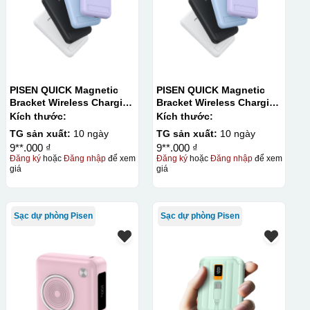
PISEN QUICK Magnetic
PISEN QUICK Magnetic
Bracket Wireless Charging
Bracket Wireless Charging
Power Bank PD296C-1
Power Bank PD296C-1
Kích thước:
Kích thước:
10000 (20W) (LS-
10000 (20W) (LS-
TG sản xuất:
10 ngày
TG sản xuất:
10 ngày
DY240/Purple) Carton – CN
DY240/Purple) Carton – CN
9**.000 ₫
9**.000 ₫
Đăng ký
hoặc
Đăng nhập
để xem
Đăng ký
hoặc
Đăng nhập
để xem
giá
giá
Sạc dự phòng Pisen
Sạc dự phòng Pisen