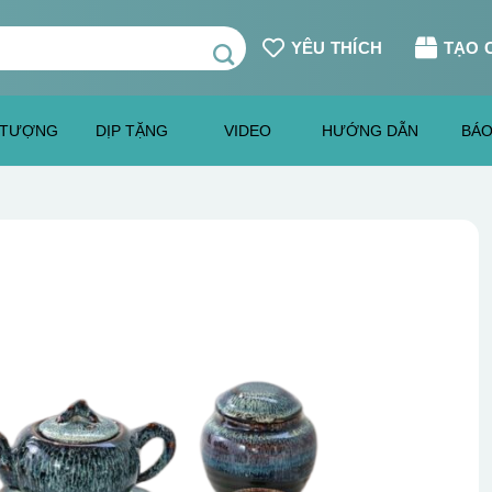
YÊU THÍCH
TẠO 
 TƯỢNG
DỊP TẶNG
VIDEO
HƯỚNG DẪN
BÁO