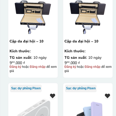
lớn, tuy nhiên đòi hỏi quy trình chuẩn bị kỹ lưỡng và chi p
Kiểu hộp:
Hộp xi lót lụa
Hộp xi ấm chén
Cặp da đại hội – 10
Cặp da đại hội – 10
Kích thước:
Kích thước:
TG sản xuất:
10 ngày
TG sản xuất:
10 ngày
9**.000 ₫
9**.000 ₫
Đăng ký
hoặc
Đăng nhập
để xem
Đăng ký
hoặc
Đăng nhập
để xem
giá
giá
Sạc dự phòng Pisen
Sạc dự phòng Pisen