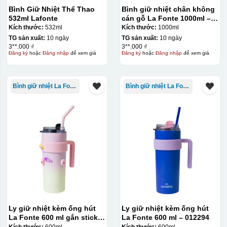
Bình Giữ Nhiệt Thể Thao
Bình giữ nhiệt chân không
532ml Lafonte
cán gỗ La Fonte 1000ml –
011679
Kích thước:
532ml
Kích thước:
1000ml
TG sản xuất:
10 ngày
TG sản xuất:
10 ngày
3**.000 ₫
3**.000 ₫
Đăng ký
hoặc
Đăng nhập
để xem giá
Đăng ký
hoặc
Đăng nhập
để xem giá
Bình giữ nhiệt La Fonte
Bình giữ nhiệt La Fonte
Ly giữ nhiệt kèm ống hút
Ly giữ nhiệt kèm ống hút
La Fonte 600 ml gắn sticker
La Fonte 600 ml – 012294
– 012294
Kích thước:
600ml
Kích thước:
600ml