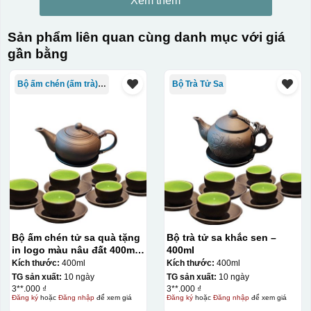
Xem thêm
Sản phẩm liên quan cùng danh mục với giá
gần bằng
Bộ ấm chén (ấm trà) in logo
Bộ Trà Tử Sa
Bộ ấm chén tử sa quà tặng
Bộ trà tử sa khắc sen –
in logo màu nâu đất 400ml
400ml
KQ-ACTS03
Kích thước:
400ml
Kích thước:
400ml
TG sản xuất:
10 ngày
TG sản xuất:
10 ngày
3**.000 ₫
3**.000 ₫
Đăng ký
hoặc
Đăng nhập
để xem giá
Đăng ký
hoặc
Đăng nhập
để xem giá