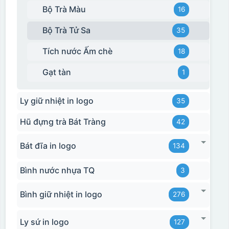
Bộ Trà Màu
16
Bộ Trà Tử Sa
35
Tích nước Ấm chè
18
Gạt tàn
1
Ly giữ nhiệt in logo
35
Hũ đựng trà Bát Tràng
42
Bát đĩa in logo
134
Bình nước nhựa TQ
3
Bình giữ nhiệt in logo
276
Ly sứ in logo
127