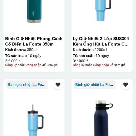
Bình Giữ Nhiệt Phong Cách
Ly Giữ Nhiệt 2 Lớp SUS304
Cổ Điển La Fonte 350ml
Kèm Ống Hút La Fonte Có
Tay Cầm 1200ml
Kích thước:
350ml
Kích thước:
1200ml
TG sản xuất:
10 ngày
TG sản xuất:
10 ngày
3**.000 ₫
3**.000 ₫
Đăng ký
hoặc
Đăng nhập
để xem giá
Đăng ký
hoặc
Đăng nhập
để xem giá
Bình giữ nhiệt La Fonte
Bình giữ nhiệt La Fonte
Hộp xi ly sứ