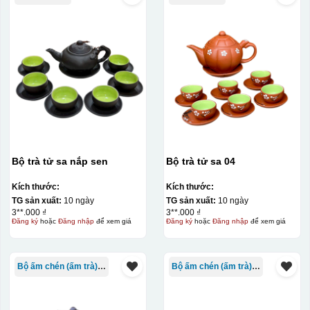
In logo decan ACD 2 mặt
In logo decan ACD 1 mặt
In logo decan AC 2 mặt
In logo decan AC 1 mặt
Kiểu hộp:
Hộp xi lót lụa
Hộp xi ấm chén
Bộ trà tử sa nắp sen
Bộ trà tử sa 04
Kích thước:
Kích thước:
TG sản xuất:
10 ngày
TG sản xuất:
10 ngày
3**.000 ₫
3**.000 ₫
Đăng ký
hoặc
Đăng nhập
để xem giá
Đăng ký
hoặc
Đăng nhập
để xem giá
Bộ ấm chén (ấm trà) in logo
Bộ ấm chén (ấm trà) in logo