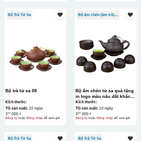
Bộ Trà Tử Sa
Bộ ấm chén (ấm trà) in logo
Bộ trà tử sa 09
Bộ ấm chén tử sa quà tặng
in logo màu nâu đất khắc
cây trúc 200ml KQ-ACTS04
Kích thước:
Kích thước:
TG sản xuất:
10 ngày
TG sản xuất:
10 ngày
3**.000 ₫
3**.000 ₫
Đăng ký
hoặc
Đăng nhập
để xem giá
Đăng ký
hoặc
Đăng nhập
để xem giá
Kiểu in:
Bộ Trà Tử Sa
Bộ Trà Tử Sa