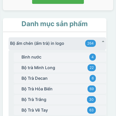
Hộp xi biểu trưng
Danh mục sản phẩm
Bộ ấm chén (ấm trà) in logo
264
Bình nước
4
Bộ trà Minh Long
22
Bộ Trà Decan
6
Bộ Trà Hỏa Biến
69
Bộ Trà Trắng
30
Bộ Trà Vẽ Tay
63