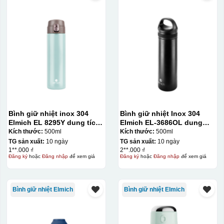
Bình giữ nhiệt inox 304
Bình giữ nhiệt Inox 304
Elmich EL 8295Y dung tích
Elmich EL-3686OL dung
500ml
tích 500ml
Kích thước:
500ml
Kích thước:
500ml
TG sản xuất:
10 ngày
TG sản xuất:
10 ngày
1**.000 ₫
2**.000 ₫
Đăng ký
hoặc
Đăng nhập
để xem giá
Đăng ký
hoặc
Đăng nhập
để xem giá
Bình giữ nhiệt Elmich
Bình giữ nhiệt Elmich