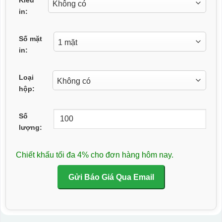
in:
Số mặt
in:
Loại
hộp:
Số
lượng:
Chiết khấu tối đa 4% cho đơn hàng hôm nay.
Gửi Báo Giá Qua Email