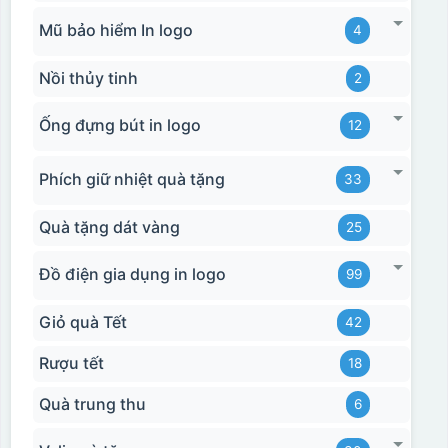
Mũ bảo hiểm In logo
4
Nồi thủy tinh
2
Ống đựng bút in logo
12
Phích giữ nhiệt quà tặng
33
Quà tặng dát vàng
25
Đồ điện gia dụng in logo
99
Giỏ quà Tết
42
Rượu tết
18
Quà trung thu
6