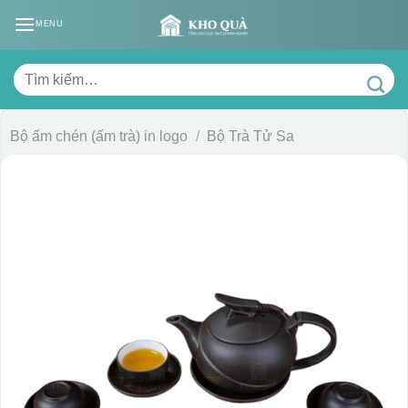
Skip
MENU
to
content
Tìm
kiếm:
Bộ ấm chén (ấm trà) in logo
/
Bộ Trà Tử Sa