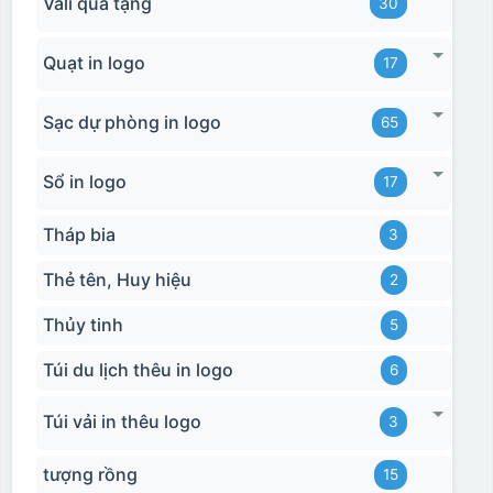
Vali quà tặng
30
Quạt in logo
17
Sạc dự phòng in logo
65
Sổ in logo
17
Tháp bia
3
Hộp xi 6 bát cơm
Thẻ tên, Huy hiệu
2
Thủy tinh
5
Túi du lịch thêu in logo
6
Túi vải in thêu logo
3
tượng rồng
15