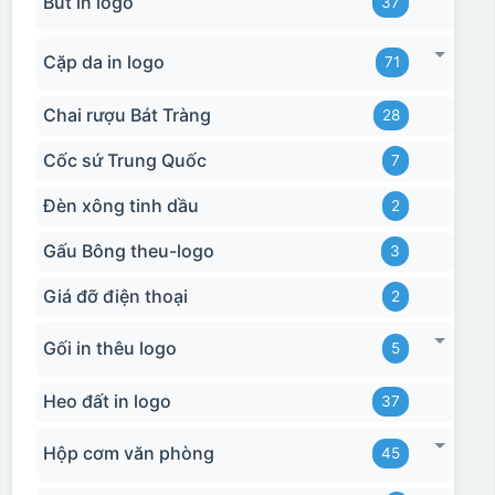
Bút in logo
37
Cặp da in logo
71
Chai rượu Bát Tràng
28
Cốc sứ Trung Quốc
7
Đèn xông tinh dầu
2
Gấu Bông theu-logo
3
Giá đỡ điện thoại
2
Gối in thêu logo
5
Heo đất in logo
37
Hộp cơm văn phòng
45