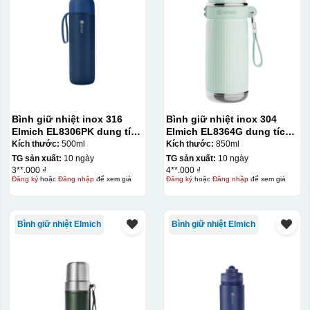
Bình giữ nhiệt inox 316
Bình giữ nhiệt inox 304
Elmich EL8306PK dung tích
Elmich EL8364G dung tích
500ml
850ml
Kích thước:
500ml
Kích thước:
850ml
TG sản xuất:
10 ngày
TG sản xuất:
10 ngày
3**.000 ₫
4**.000 ₫
Đăng ký
hoặc
Đăng nhập
để xem giá
Đăng ký
hoặc
Đăng nhập
để xem giá
Bình giữ nhiệt Elmich
Bình giữ nhiệt Elmich