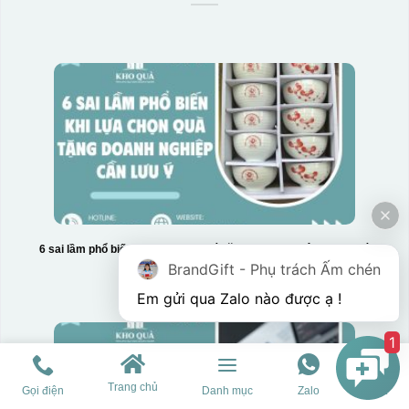
6 sai lầm phổ biến khi lựa chọn quà tặng doanh nghiệp cần lưu ý
BrandGift - Phụ trách Ấm chén
1
Trang chủ
Gọi điện
Danh mục
Zalo
Chat