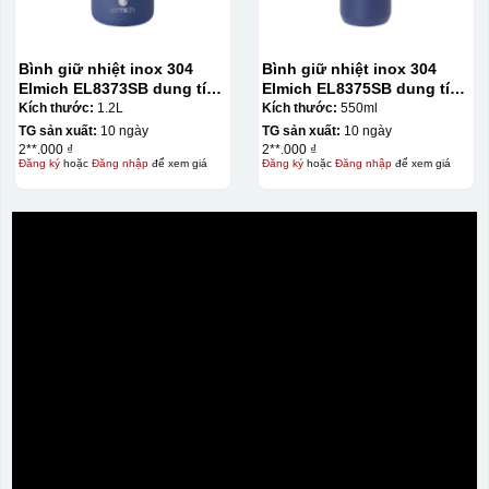
Bình giữ nhiệt inox 304
Bình giữ nhiệt inox 304
Elmich EL8373SB dung tích
Elmich EL8375SB dung tích
1.2L
550ml
Kích thước:
1.2L
Kích thước:
550ml
TG sản xuất:
10 ngày
TG sản xuất:
10 ngày
2**.000 ₫
2**.000 ₫
Đăng ký
hoặc
Đăng nhập
để xem giá
Đăng ký
hoặc
Đăng nhập
để xem giá