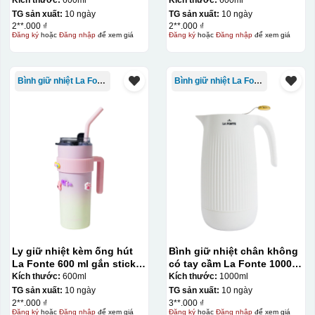
TG sản xuất:
10 ngày
TG sản xuất:
10 ngày
2**.000 ₫
2**.000 ₫
Đăng ký
hoặc
Đăng nhập
để xem giá
Đăng ký
hoặc
Đăng nhập
để xem giá
Bình giữ nhiệt La Fonte
Bình giữ nhiệt La Fonte
Ly giữ nhiệt kèm ống hút
Bình giữ nhiệt chân không
La Fonte 600 ml gắn sticker
có tay cầm La Fonte 1000ml
– 012294
– 011655
Kích thước:
600ml
Kích thước:
1000ml
TG sản xuất:
10 ngày
TG sản xuất:
10 ngày
2**.000 ₫
3**.000 ₫
Đăng ký
hoặc
Đăng nhập
để xem giá
Đăng ký
hoặc
Đăng nhập
để xem giá