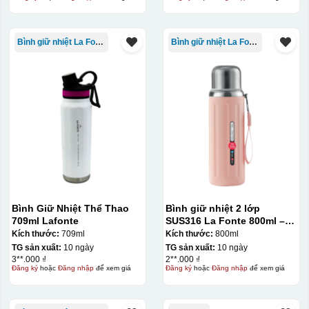
Bình giữ nhiệt La Fonte
Bình giữ nhiệt La Fonte
Bình Giữ Nhiệt Thể Thao
Bình giữ nhiệt 2 lớp
709ml Lafonte
SUS316 La Fonte 800ml –
012720
Kích thước:
709ml
Kích thước:
800ml
TG sản xuất:
10 ngày
TG sản xuất:
10 ngày
3**.000 ₫
2**.000 ₫
Đăng ký
hoặc
Đăng nhập
để xem giá
Đăng ký
hoặc
Đăng nhập
để xem giá