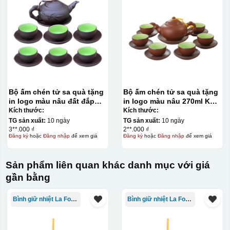
Bộ ấm chén tử sa quà tặng
Bộ ấm chén tử sa quà tặng
in logo màu nâu đất đắp
in logo màu nâu 270ml KQ-
trúc 200ml KQ-ACTS15
ACTS11
Kích thước:
Kích thước:
TG sản xuất:
10 ngày
TG sản xuất:
10 ngày
3**.000 ₫
2**.000 ₫
Đăng ký
hoặc
Đăng nhập
để xem giá
Đăng ký
hoặc
Đăng nhập
để xem giá
Sản phẩm liên quan khác danh mục với giá
gần bằng
Bình giữ nhiệt La Fonte
Bình giữ nhiệt La Fonte