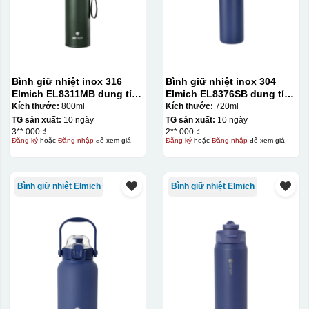
Bình giữ nhiệt inox 316
Bình giữ nhiệt inox 304
Elmich EL8311MB dung tích
Elmich EL8376SB dung tích
800ml
720ml
Kích thước:
800ml
Kích thước:
720ml
TG sản xuất:
10 ngày
TG sản xuất:
10 ngày
3**.000 ₫
2**.000 ₫
Đăng ký
hoặc
Đăng nhập
để xem giá
Đăng ký
hoặc
Đăng nhập
để xem giá
Bình giữ nhiệt Elmich
Bình giữ nhiệt Elmich