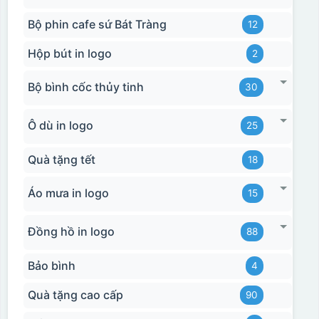
Bộ phin cafe sứ Bát Tràng
12
Hộp bút in logo
2
Bộ bình cốc thủy tinh
30
Ô dù in logo
25
Quà tặng tết
18
Áo mưa in logo
15
Đồng hồ in logo
88
Bảo bình
4
Quà tặng cao cấp
90