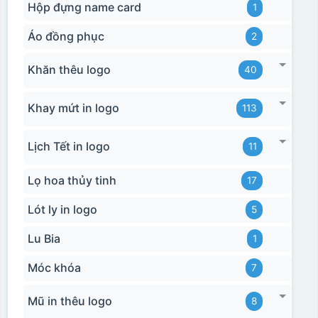
Hộp đựng name card
1
Áo đồng phục
2
Khăn thêu logo
40
Khay mứt in logo
113
Lịch Tết in logo
11
Lọ hoa thủy tinh
17
Lót ly in logo
5
Lu Bia
1
Móc khóa
7
Mũ in thêu logo
8