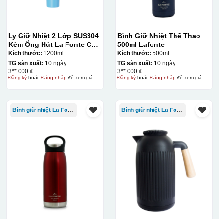
Ly Giữ Nhiệt 2 Lớp SUS304
Bình Giữ Nhiệt Thể Thao
Kèm Ống Hút La Fonte Có
500ml Lafonte
Tay Cầm 1200ml
Kích thước:
1200ml
Kích thước:
500ml
TG sản xuất:
10 ngày
TG sản xuất:
10 ngày
3**.000 ₫
3**.000 ₫
Đăng ký
hoặc
Đăng nhập
để xem giá
Đăng ký
hoặc
Đăng nhập
để xem giá
Bình giữ nhiệt La Fonte
Bình giữ nhiệt La Fonte