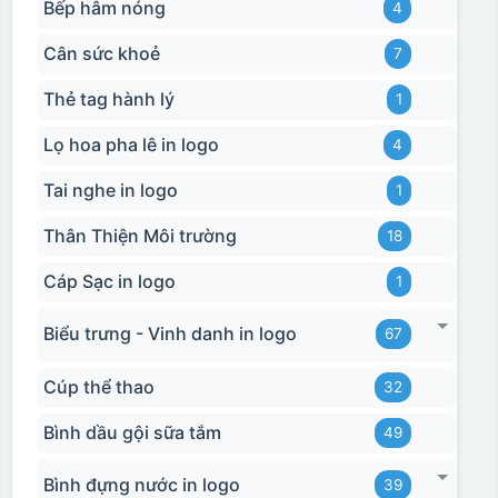
Bếp hâm nóng
4
Cân sức khoẻ
7
Thẻ tag hành lý
1
Lọ hoa pha lê in logo
4
Tai nghe in logo
1
Thân Thiện Môi trường
18
Cáp Sạc in logo
1
Biểu trưng - Vinh danh in logo
67
Cúp thể thao
32
Hộp xi bình giữ nhiệt
Bình dầu gội sữa tắm
49
Bình đựng nước in logo
39