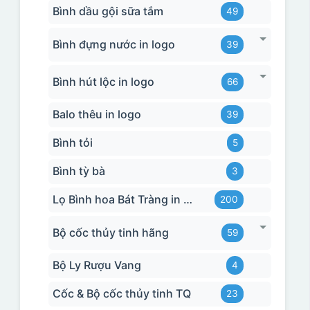
Bình dầu gội sữa tắm
49
Bình đựng nước in logo
39
Bình hút lộc in logo
66
Balo thêu in logo
39
Bình tỏi
5
Bình tỳ bà
3
Lọ Bình hoa Bát Tràng in logo
200
Bộ cốc thủy tinh hãng
59
Bộ Ly Rượu Vang
4
Cốc & Bộ cốc thủy tinh TQ
23