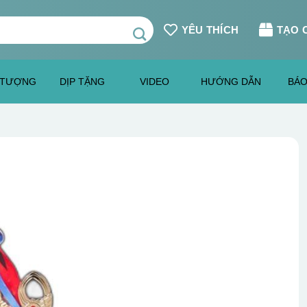
YÊU THÍCH
TẠO 
 TƯỢNG
DỊP TẶNG
VIDEO
HƯỚNG DẪN
BÁO