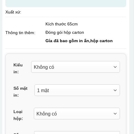
Xuất xứ:
Kích thước 65cm
Đóng gói hộp carton
Thông tin thêm:
Gía đã bao gồm in ấn,hộp carton
Kiểu
in:
Số mặt
in:
Loại
hộp: