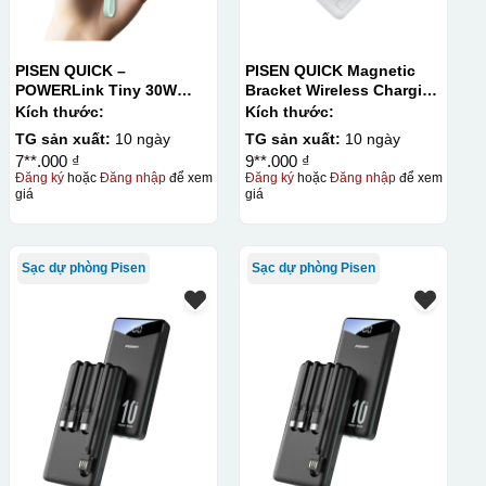
PISEN QUICK –
PISEN QUICK Magnetic
POWERLink Tiny 30W
Bracket Wireless Charging
10000mAh
Power Bank PD296C-1
Kích thước:
Kích thước:
10000 (20W) (LS-
TG sản xuất:
10 ngày
TG sản xuất:
10 ngày
DY240/Purple) Carton – CN
7**.000 ₫
9**.000 ₫
Đăng ký
hoặc
Đăng nhập
để xem
Đăng ký
hoặc
Đăng nhập
để xem
giá
giá
Sạc dự phòng Pisen
Sạc dự phòng Pisen