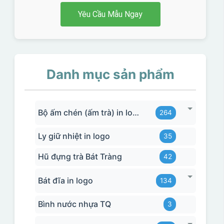
Yêu Cầu Mẫu Ngay
Danh mục sản phẩm
Bộ ấm chén (ấm trà) in logo
264
Ly giữ nhiệt in logo
35
Hũ đựng trà Bát Tràng
42
Bát đĩa in logo
134
Bình nước nhựa TQ
3