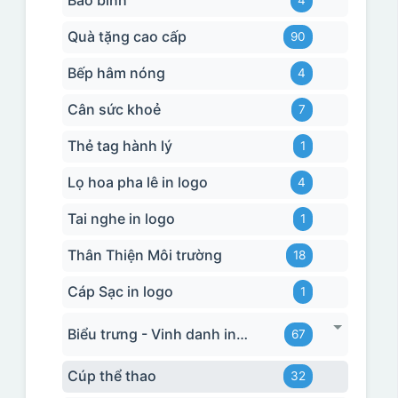
Bảo bình
4
Quà tặng cao cấp
90
Bếp hâm nóng
4
Cân sức khoẻ
7
Thẻ tag hành lý
1
Lọ hoa pha lê in logo
4
Tai nghe in logo
1
Thân Thiện Môi trường
18
Cáp Sạc in logo
1
Biểu trưng - Vinh danh in logo
67
Cúp thể thao
32