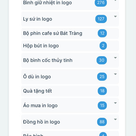
Bình giữ nhiệt in logo
276
Ly sứ in logo
127
Bộ phin cafe sứ Bát Tràng
12
Hộp bút in logo
2
Bộ bình cốc thủy tinh
30
Ô dù in logo
25
Quà tặng tết
18
Áo mưa in logo
15
Đồng hồ in logo
88