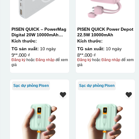
PISEN QUICK – PowerMag
PISEN QUICK Power Depot
Digital 20W 10000mAh
22.5W 10000mAh
Power bank. White:
Kích thước:
Kích thước:
200pcs; Blue: 200pcs
TG sản xuất:
10 ngày
TG sản xuất:
10 ngày
9**.000 ₫
8**.000 ₫
Đăng ký
hoặc
Đăng nhập
để xem
Đăng ký
hoặc
Đăng nhập
để xem
giá
giá
Sạc dự phòng Pisen
Sạc dự phòng Pisen