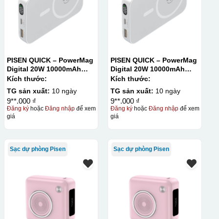
PISEN QUICK – PowerMag
PISEN QUICK – PowerMag
Digital 20W 10000mAh
Digital 20W 10000mAh
Power bank. White:
Power bank. White:
Kích thước:
Kích thước:
200pcs; Blue: 200pcs
200pcs; Blue: 200pcs
TG sản xuất:
10 ngày
TG sản xuất:
10 ngày
9**.000 ₫
9**.000 ₫
Đăng ký
hoặc
Đăng nhập
để xem
Đăng ký
hoặc
Đăng nhập
để xem
giá
giá
Sạc dự phòng Pisen
Sạc dự phòng Pisen