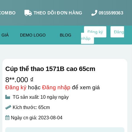
COMBO
THEO DÕI ĐƠN HÀNG
0915599363
Đăng ký
Đăng
 GIÁ
DEMO LOGO
BLOG
nhập
Cúp thể thao 1571B cao 65cm
8**.000 ₫
Đăng ký
hoặc
Đăng nhập
để xem giá
TG sản xuất: 10 ngày ngày
Kích thước: 65cm
Ngày cn giá: 2023-08-04