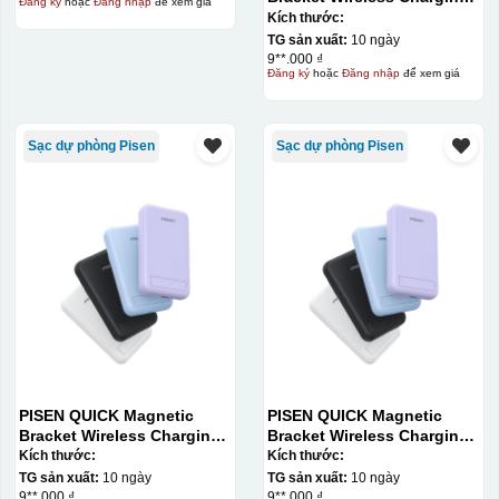
Đăng ký
hoặc
Đăng nhập
để xem giá
Power Bank PD296C-1
Kích thước:
10000 (20W) (LS-
TG sản xuất:
10 ngày
DY240/Purple) Carton – CN
9**.000 ₫
Đăng ký
hoặc
Đăng nhập
để xem giá
Sạc dự phòng Pisen
Sạc dự phòng Pisen
PISEN QUICK Magnetic
PISEN QUICK Magnetic
Bracket Wireless Charging
Bracket Wireless Charging
Power Bank PD296C-1
Power Bank PD296C-1
Kích thước:
Kích thước:
10000 (20W) (LS-
10000 (20W) (LS-
TG sản xuất:
10 ngày
TG sản xuất:
10 ngày
DY240/Purple) Carton – CN
DY240/Purple) Carton – CN
9**.000 ₫
9**.000 ₫