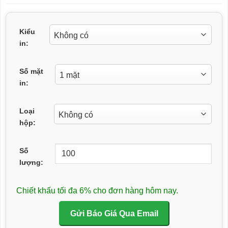
Kiểu
in:
Số mặt
in:
Loại
hộp:
Số
lượng:
Chiết khấu tối đa 6% cho đơn hàng hôm nay.
Gửi Báo Giá Qua Email