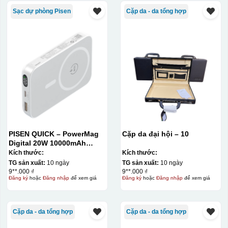
Sạc dự phòng Pisen
Cặp da - da tổng hợp
PISEN QUICK – PowerMag
Cặp da đại hội – 10
Digital 20W 10000mAh
Power bank. White: 200pcs;
Kích thước:
Kích thước:
Blue: 200pcs
TG sản xuất:
10 ngày
TG sản xuất:
10 ngày
9**.000 ₫
9**.000 ₫
Đăng ký
hoặc
Đăng nhập
để xem giá
Đăng ký
hoặc
Đăng nhập
để xem giá
Cặp da - da tổng hợp
Cặp da - da tổng hợp