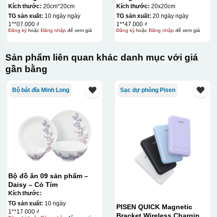
Kích thước:
20cm*20cm
Kích thước:
20x20cm
TG sản xuất:
10 ngày ngày
TG sản xuất:
20 ngày ngày
1**07.000 ₫
1**47.000 ₫
Đăng ký
hoặc
Đăng nhập
để xem giá
Đăng ký
hoặc
Đăng nhập
để xem giá
Kiểu in:
In mạc kim loại
Sản phẩm liên quan khác danh mục với giá
gần bằng
Chất liệu:
Bộ bát đĩa Minh Long
Sạc dự phòng Pisen
Vàng 24k
Bộ đồ ăn 09 sản phẩm –
Daisy – Cỏ Tím
Kích thước:
TG sản xuất:
10 ngày
PISEN QUICK Magnetic
1**17.000 ₫
Bracket Wireless Charging