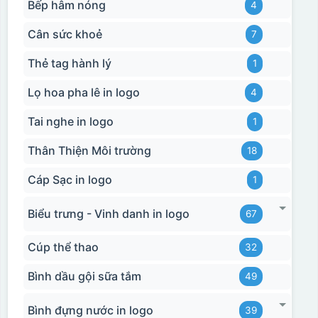
Bếp hâm nóng
4
Cân sức khoẻ
7
Thẻ tag hành lý
1
Lọ hoa pha lê in logo
4
Tai nghe in logo
1
Thân Thiện Môi trường
18
Cáp Sạc in logo
1
Biểu trưng - Vinh danh in logo
67
Cúp thể thao
32
Bình dầu gội sữa tắm
49
Bình đựng nước in logo
39