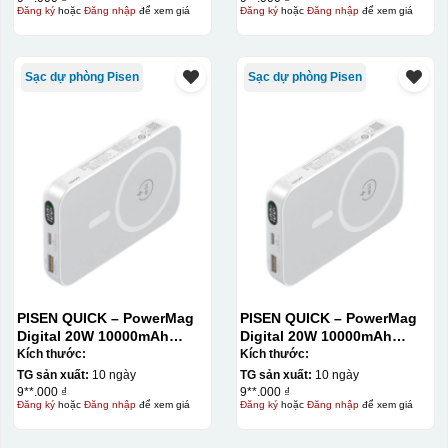
Đăng ký
hoặc
Đăng nhập
để xem giá
Đăng ký
hoặc
Đăng nhập
để xem giá
Sạc dự phòng Pisen
Sạc dự phòng Pisen
PISEN QUICK – PowerMag
PISEN QUICK – PowerMag
Digital 20W 10000mAh
Digital 20W 10000mAh
Power bank. White: 200pcs;
Power bank. White: 200pcs;
Kích thước:
Kích thước:
Blue: 200pcs
Blue: 200pcs
TG sản xuất:
10 ngày
TG sản xuất:
10 ngày
9**.000 ₫
9**.000 ₫
Đăng ký
hoặc
Đăng nhập
để xem giá
Đăng ký
hoặc
Đăng nhập
để xem giá