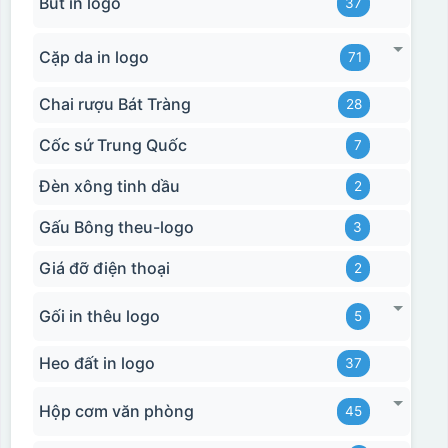
Bút in logo
37
Cặp da in logo
71
Chai rượu Bát Tràng
28
Cốc sứ Trung Quốc
7
Đèn xông tinh dầu
2
Gấu Bông theu-logo
3
Giá đỡ điện thoại
2
Gối in thêu logo
5
Heo đất in logo
37
Hộp cơm văn phòng
45