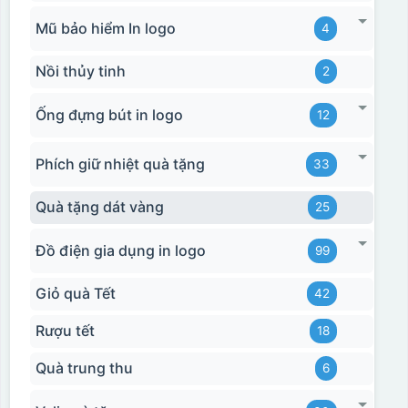
Mũ bảo hiểm In logo
4
Nồi thủy tinh
2
Ống đựng bút in logo
12
Phích giữ nhiệt quà tặng
33
Quà tặng dát vàng
25
Đồ điện gia dụng in logo
99
Giỏ quà Tết
42
Rượu tết
18
Quà trung thu
6