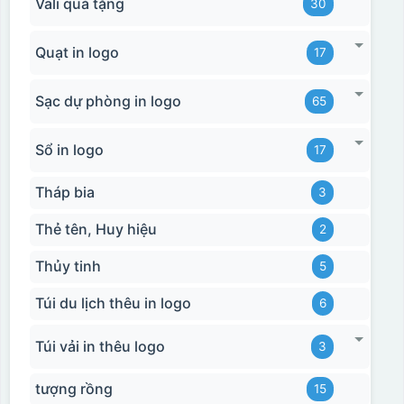
Vali quà tặng
30
Quạt in logo
17
Sạc dự phòng in logo
65
Sổ in logo
17
Tháp bia
3
Thẻ tên, Huy hiệu
2
Thủy tinh
5
Túi du lịch thêu in logo
6
Túi vải in thêu logo
3
tượng rồng
15