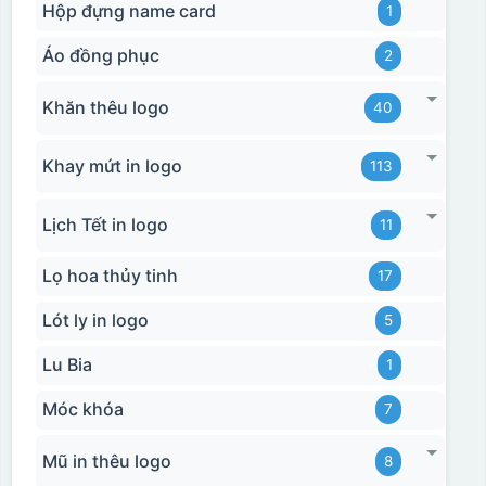
Hộp đựng name card
1
Áo đồng phục
2
Khăn thêu logo
40
Khay mứt in logo
113
Lịch Tết in logo
11
Lọ hoa thủy tinh
17
Lót ly in logo
5
Lu Bia
1
Móc khóa
7
Mũ in thêu logo
8