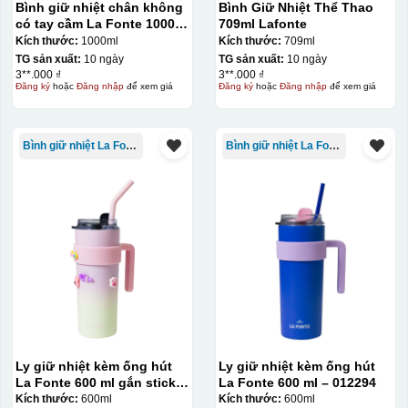
Bình giữ nhiệt chân không
Bình Giữ Nhiệt Thể Thao
có tay cầm La Fonte 1000ml
709ml Lafonte
– 011655
Kích thước:
1000ml
Kích thước:
709ml
TG sản xuất:
10 ngày
TG sản xuất:
10 ngày
3**.000 ₫
3**.000 ₫
Đăng ký
hoặc
Đăng nhập
để xem giá
Đăng ký
hoặc
Đăng nhập
để xem giá
Bình giữ nhiệt La Fonte
Bình giữ nhiệt La Fonte
Ly giữ nhiệt kèm ống hút
Ly giữ nhiệt kèm ống hút
La Fonte 600 ml gắn sticker
La Fonte 600 ml – 012294
– 012294
Kích thước:
600ml
Kích thước:
600ml