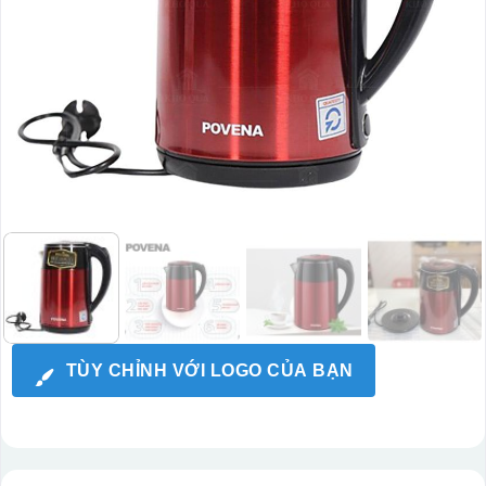
TÙY CHỈNH VỚI LOGO CỦA BẠN