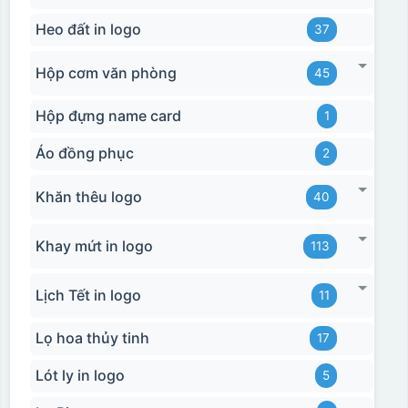
Heo đất in logo
37
Hộp cơm văn phòng
45
Hộp đựng name card
1
Áo đồng phục
2
Khăn thêu logo
40
Khay mứt in logo
113
Lịch Tết in logo
11
Lọ hoa thủy tinh
17
Lót ly in logo
5