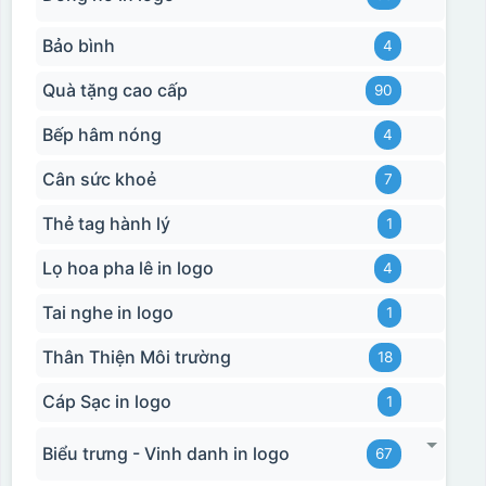
Bảo bình
4
Quà tặng cao cấp
90
Bếp hâm nóng
4
Cân sức khoẻ
7
Thẻ tag hành lý
1
Lọ hoa pha lê in logo
4
Tai nghe in logo
1
Thân Thiện Môi trường
18
Cáp Sạc in logo
1
Biểu trưng - Vinh danh in logo
67