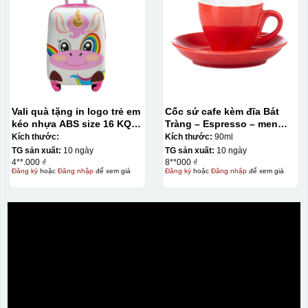
Vali quà tặng in logo trẻ em
Cốc sứ cafe kèm đĩa Bát
kéo nhựa ABS size 16 KQ-
Tràng – Espresso – men
VL13
màu – 90ml
Kích thước:
Kích thước:
90ml
TG sản xuất:
10 ngày
TG sản xuất:
10 ngày
4**.000 ₫
8**000 ₫
Đăng ký
hoặc
Đăng nhập
để xem giá
Đăng ký
hoặc
Đăng nhập
để xem giá