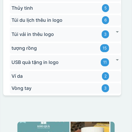
Thủy tinh
5
Túi du lịch thêu in logo
6
Túi vải in thêu logo
3
tượng rồng
15
USB quà tặng in logo
11
Ví da
2
Vòng tay
3