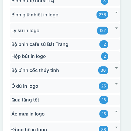
Bình nước nhựa TQ
3
Bình giữ nhiệt in logo
276
Ly sứ in logo
127
Bộ phin cafe sứ Bát Tràng
12
Hộp bút in logo
2
Bộ bình cốc thủy tinh
30
Ô dù in logo
25
Quà tặng tết
18
Áo mưa in logo
15
Đồng hồ in logo
88