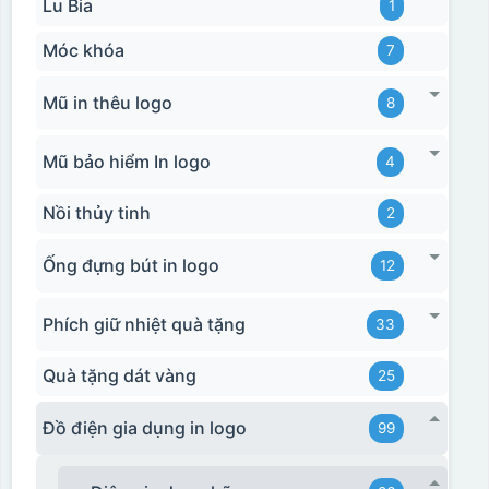
Lu Bia
1
Móc khóa
7
Mũ in thêu logo
8
Mũ bảo hiểm In logo
4
Nồi thủy tinh
2
Ống đựng bút in logo
12
Phích giữ nhiệt quà tặng
33
Quà tặng dát vàng
25
Đồ điện gia dụng in logo
99