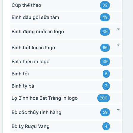
Cúp thể thao
32
Bình dầu gội sữa tắm
49
Bình đựng nước in logo
39
Bình hút lộc in logo
66
Balo thêu in logo
39
Bình tỏi
5
Bình tỳ bà
3
Lọ Bình hoa Bát Tràng in logo
200
Bộ cốc thủy tinh hãng
59
Bộ Ly Rượu Vang
4