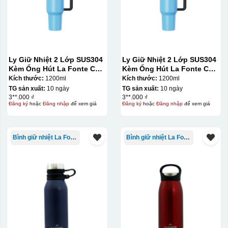
thành khuôn. Mực in được đẩy qua các lỗ nhỏ trên lưới
bằng một thanh gạt (squeegee) để in lên bề mặt sản
phẩm như ly, cốc, bút, móc khóa hay các vật phẩm quà
tặng khác. Kỹ thuật này cho phép in được nhiều màu sắc
khác nhau, độ bền cao, có thể in trên nhiều chất liệu và
Ly Giữ Nhiệt 2 Lớp SUS304
Ly Giữ Nhiệt 2 Lớp SUS304
phù hợp cho sản xuất số lượng lớn, tuy nhiên đòi hỏi
Kèm Ống Hút La Fonte Có
Kèm Ống Hút La Fonte Có
Tay Cầm 1200ml
Tay Cầm 1200ml
Kích thước:
1200ml
Kích thước:
1200ml
quy trình chuẩn bị kỹ lưỡng và chi phí setup ban đầu
TG sản xuất:
10 ngày
TG sản xuất:
10 ngày
tương đối cao.
3**.000 ₫
3**.000 ₫
Đăng ký
hoặc
Đăng nhập
để xem giá
Đăng ký
hoặc
Đăng nhập
để xem giá
Chất liệu:
Nhựa
Bình giữ nhiệt La Fonte
Bình giữ nhiệt La Fonte