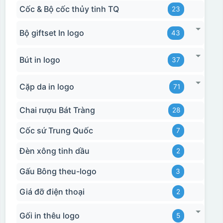
Cốc & Bộ cốc thủy tinh TQ
23
Bộ giftset In logo
43
Bút in logo
37
Cặp da in logo
71
Chai rượu Bát Tràng
28
Cốc sứ Trung Quốc
7
Đèn xông tinh dầu
2
Gấu Bông theu-logo
3
Giá đỡ điện thoại
2
Gối in thêu logo
5