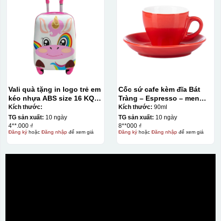
Vali quà tặng in logo trẻ em
Cốc sứ cafe kèm đĩa Bát
kéo nhựa ABS size 16 KQ-
Tràng – Espresso – men
VL13
màu – 90ml
Kích thước:
Kích thước:
90ml
TG sản xuất:
10 ngày
TG sản xuất:
10 ngày
4**.000 ₫
8**000 ₫
Đăng ký
hoặc
Đăng nhập
để xem giá
Đăng ký
hoặc
Đăng nhập
để xem giá