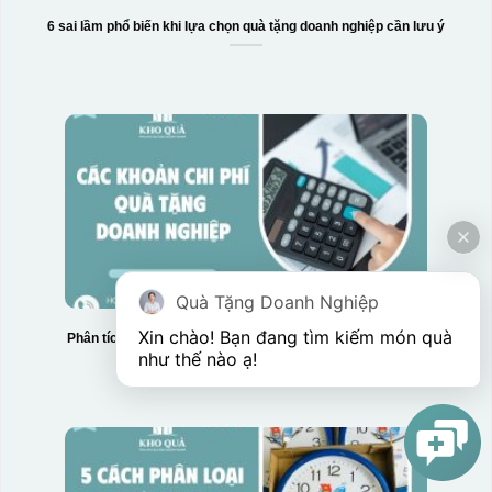
6 sai lầm phổ biến khi lựa chọn quà tặng doanh nghiệp cần lưu ý
Quà Tặng Doanh Nghiệp
Xin chào! Bạn đang tìm kiếm món quà 
Phân tích chi tiết các khoản chi phí quà tặng doanh nghiệp
như thế nào ạ! 