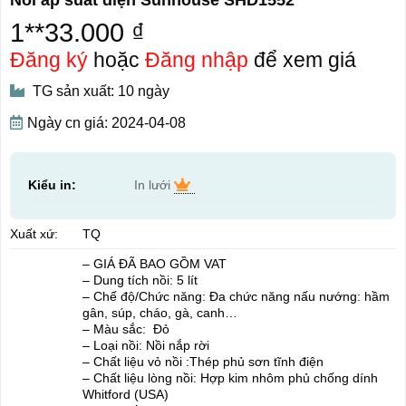
1**33.000 ₫
Đăng ký
hoặc
Đăng nhập
để xem giá
TG sản xuất: 10 ngày
Ngày cn giá: 2024-04-08
Kiểu in:
In lưới
Xuất xứ:
TQ
– GIÁ ĐÃ BAO GỒM VAT
– Dung tích nồi: 5 lít
– Chế độ/Chức năng: Đa chức năng nấu nướng: hầm
gân, súp, cháo, gà, canh…
– Màu sắc: Đỏ
– Loại nồi: Nồi nắp rời
– Chất liệu vỏ nồi :Thép phủ sơn tĩnh điện
– Chất liệu lòng nồi: Hợp kim nhôm phủ chống dính
Whitford (USA)