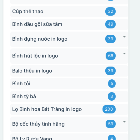
Cúp thể thao
32
Bình dầu gội sữa tắm
49
Bình đựng nước in logo
39
Bình hút lộc in logo
66
Balo thêu in logo
39
Bình tỏi
5
Bình tỳ bà
3
Lọ Bình hoa Bát Tràng in logo
200
Bộ cốc thủy tinh hãng
59
Bộ Ly Rượu Vang
4