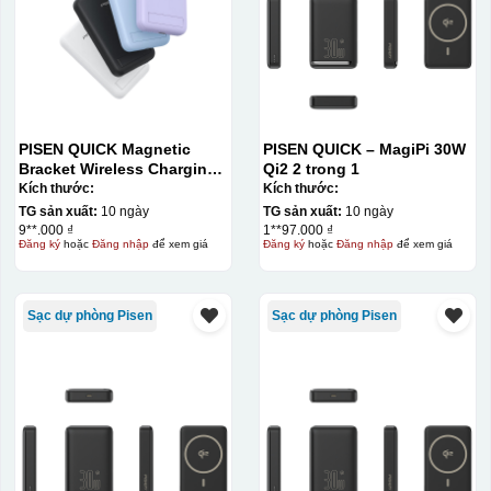
PISEN QUICK Magnetic
PISEN QUICK – MagiPi 30W
Bracket Wireless Charging
Qi2 2 trong 1
Power Bank PD296C-1
Kích thước:
Kích thước:
10000 (20W) (LS-
TG sản xuất:
10 ngày
TG sản xuất:
10 ngày
DY240/Purple) Carton – CN
9**.000 ₫
1**97.000 ₫
Đăng ký
hoặc
Đăng nhập
để xem giá
Đăng ký
hoặc
Đăng nhập
để xem giá
Sạc dự phòng Pisen
Sạc dự phòng Pisen