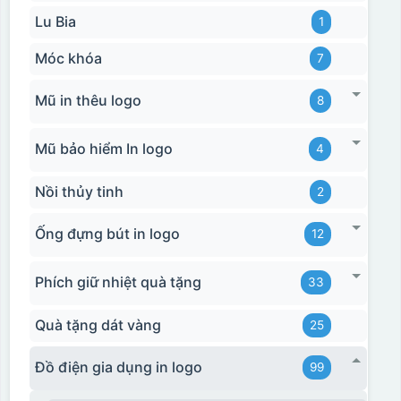
Lu Bia
1
Móc khóa
7
Mũ in thêu logo
8
Mũ bảo hiểm In logo
4
Nồi thủy tinh
2
Ống đựng bút in logo
12
Phích giữ nhiệt quà tặng
33
Quà tặng dát vàng
25
Đồ điện gia dụng in logo
99