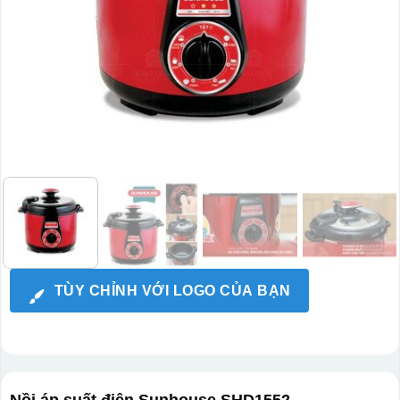
TÙY CHỈNH VỚI LOGO CỦA BẠN
Nồi áp suất điện Sunhouse SHD1552