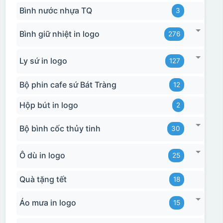
Bình nước nhựa TQ
3
Bình giữ nhiệt in logo
276
Ly sứ in logo
127
Bộ phin cafe sứ Bát Tràng
12
Hộp bút in logo
2
Bộ bình cốc thủy tinh
30
Ô dù in logo
25
Quà tặng tết
18
Áo mưa in logo
15