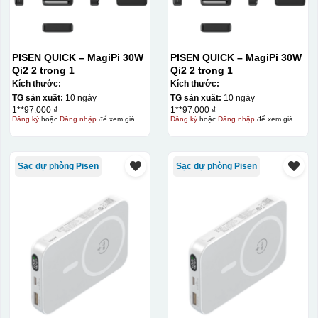
PISEN QUICK – MagiPi 30W
PISEN QUICK – MagiPi 30W
Qi2 2 trong 1
Qi2 2 trong 1
Kích thước:
Kích thước:
TG sản xuất:
10 ngày
TG sản xuất:
10 ngày
1**97.000 ₫
1**97.000 ₫
Đăng ký
hoặc
Đăng nhập
để xem giá
Đăng ký
hoặc
Đăng nhập
để xem giá
Sạc dự phòng Pisen
Sạc dự phòng Pisen
Kiểu in:
In lưới
In lưới (silk screen printing) trong ngành quà tặng là kỹ
thuật in ấn sử dụng một tấm lưới được phủ hóa chất cảm
quang, trong đó hình ảnh cần in được phơi sáng tạo
thành khuôn. Mực in được đẩy qua các lỗ nhỏ trên lưới
bằng một thanh gạt (squeegee) để in lên bề mặt sản
phẩm như ly, cốc, bút, móc khóa hay các vật phẩm quà