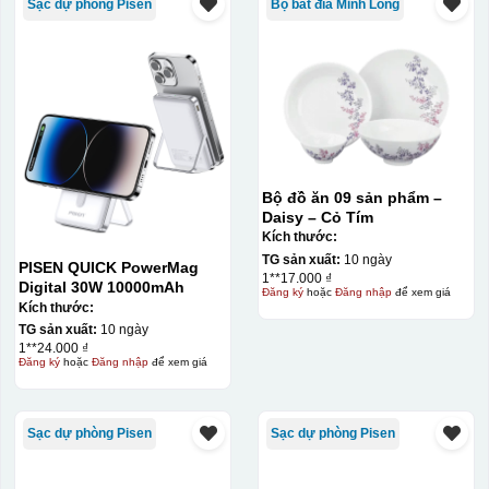
Sạc dự phòng Pisen
Bộ bát đĩa Minh Long
Bộ đồ ăn 09 sản phẩm –
Daisy – Cỏ Tím
Kích thước:
TG sản xuất:
10 ngày
PISEN QUICK PowerMag
1**17.000 ₫
Digital 30W 10000mAh
Đăng ký
hoặc
Đăng nhập
để xem giá
Kích thước:
TG sản xuất:
10 ngày
1**24.000 ₫
Đăng ký
hoặc
Đăng nhập
để xem giá
Sạc dự phòng Pisen
Sạc dự phòng Pisen