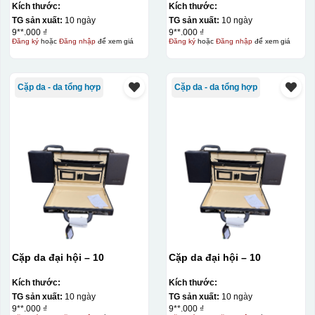
Power bank. White: 200pcs;
Kích thước:
Kích thước:
Blue: 200pcs
TG sản xuất:
10 ngày
TG sản xuất:
10 ngày
9**.000 ₫
9**.000 ₫
Đăng ký
hoặc
Đăng nhập
để xem giá
Đăng ký
hoặc
Đăng nhập
để xem giá
Cặp da - da tổng hợp
Cặp da - da tổng hợp
Cặp da đại hội – 10
Cặp da đại hội – 10
Kích thước:
Kích thước:
TG sản xuất:
10 ngày
TG sản xuất:
10 ngày
9**.000 ₫
9**.000 ₫