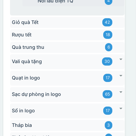
Nồi lẩu điện TQ
4
Giỏ quà Tết
42
Rượu tết
18
Quà trung thu
6
Vali quà tặng
30
Quạt in logo
17
Sạc dự phòng in logo
65
Sổ in logo
17
Tháp bia
3