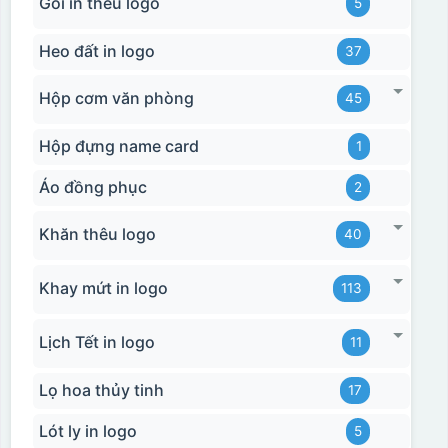
Gối in thêu logo
5
Heo đất in logo
37
Hộp cơm văn phòng
45
Hộp đựng name card
1
Áo đồng phục
2
Khăn thêu logo
40
Khay mứt in logo
113
Lịch Tết in logo
11
Lọ hoa thủy tinh
17
Lót ly in logo
5