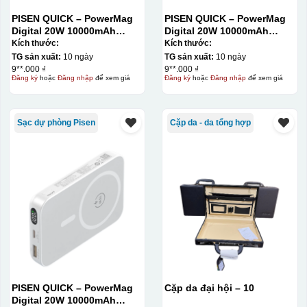
tặng khác. Kỹ thuật này cho phép in được nhiều màu sắc
PISEN QUICK – PowerMag
PISEN QUICK – PowerMag
khác nhau, độ bền cao, có thể in trên nhiều chất liệu và
Digital 20W 10000mAh
Digital 20W 10000mAh
phù hợp cho sản xuất số lượng lớn, tuy nhiên đòi hỏi
Power bank. White: 200pcs;
Power bank. White: 200pcs;
Kích thước:
Kích thước:
Blue: 200pcs
Blue: 200pcs
TG sản xuất:
10 ngày
TG sản xuất:
10 ngày
quy trình chuẩn bị kỹ lưỡng và chi phí setup ban đầu
9**.000 ₫
9**.000 ₫
tương đối cao.
Đăng ký
hoặc
Đăng nhập
để xem giá
Đăng ký
hoặc
Đăng nhập
để xem giá
Sạc dự phòng Pisen
Cặp da - da tổng hợp
PISEN QUICK – PowerMag
Cặp da đại hội – 10
Digital 20W 10000mAh