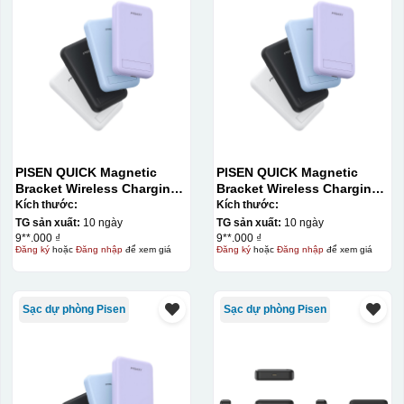
PISEN QUICK Magnetic
PISEN QUICK Magnetic
Bracket Wireless Charging
Bracket Wireless Charging
Power Bank PD296C-1
Power Bank PD296C-1
Kích thước:
Kích thước:
10000 (20W) (LS-
10000 (20W) (LS-
TG sản xuất:
10 ngày
TG sản xuất:
10 ngày
DY240/Purple) Carton – CN
DY240/Purple) Carton – CN
9**.000 ₫
9**.000 ₫
Đăng ký
hoặc
Đăng nhập
để xem giá
Đăng ký
hoặc
Đăng nhập
để xem giá
Sạc dự phòng Pisen
Sạc dự phòng Pisen