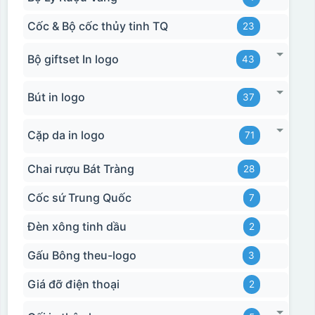
Cốc & Bộ cốc thủy tinh TQ
23
Bộ giftset In logo
43
Bút in logo
37
Cặp da in logo
71
Chai rượu Bát Tràng
28
Cốc sứ Trung Quốc
7
Đèn xông tinh dầu
2
Gấu Bông theu-logo
3
Giá đỡ điện thoại
2