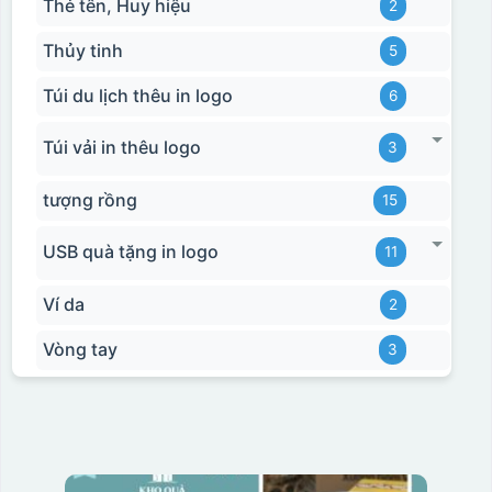
Thẻ tên, Huy hiệu
2
Thủy tinh
5
Túi du lịch thêu in logo
6
Túi vải in thêu logo
3
tượng rồng
15
USB quà tặng in logo
11
Ví da
2
Vòng tay
3