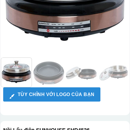
TÙY CHỈNH VỚI LOGO CỦA BẠN
Nồi Lẩu điện SUNHOUSE SHD4526