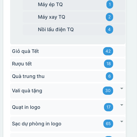
Máy ép TQ
1
Máy xay TQ
2
Nồi lẩu điện TQ
4
Giỏ quà Tết
42
Rượu tết
18
Quà trung thu
6
Vali quà tặng
30
Quạt in logo
17
Sạc dự phòng in logo
65