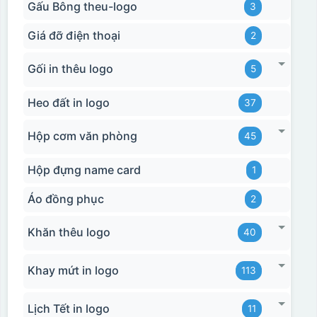
Gấu Bông theu-logo
3
Giá đỡ điện thoại
2
Gối in thêu logo
5
Heo đất in logo
37
Hộp cơm văn phòng
45
Hộp đựng name card
1
Áo đồng phục
2
Khăn thêu logo
40
Khay mứt in logo
113
Lịch Tết in logo
11