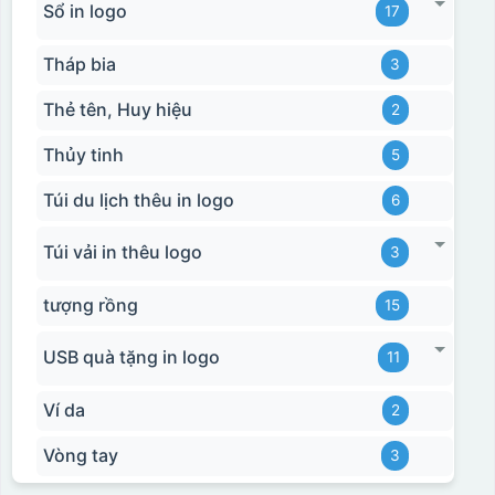
Sổ in logo
17
Tháp bia
3
Thẻ tên, Huy hiệu
2
Thủy tinh
5
Túi du lịch thêu in logo
6
Túi vải in thêu logo
3
tượng rồng
15
USB quà tặng in logo
11
Ví da
2
Vòng tay
3