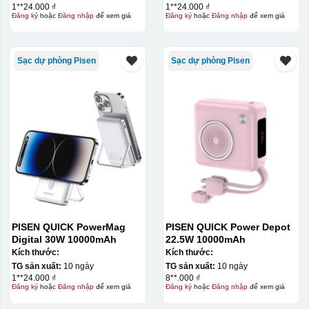
1**24.000 ₫
1**24.000 ₫
tương đối cao.
Đăng ký
hoặc
Đăng nhập
để xem giá
Đăng ký
hoặc
Đăng nhập
để xem giá
Sạc dự phòng Pisen
Sạc dự phòng Pisen
PISEN QUICK PowerMag
PISEN QUICK Power Depot
Digital 30W 10000mAh
22.5W 10000mAh
Kích thước:
Kích thước:
TG sản xuất:
10 ngày
TG sản xuất:
10 ngày
1**24.000 ₫
8**.000 ₫
Đăng ký
hoặc
Đăng nhập
để xem giá
Đăng ký
hoặc
Đăng nhập
để xem giá