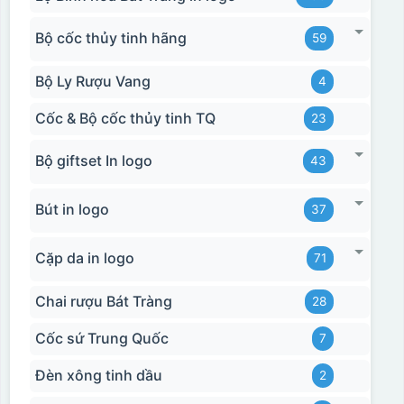
Bộ cốc thủy tinh hãng
59
Bộ Ly Rượu Vang
4
Cốc & Bộ cốc thủy tinh TQ
23
Bộ giftset In logo
43
Bút in logo
37
Cặp da in logo
71
Chai rượu Bát Tràng
28
Cốc sứ Trung Quốc
7
Đèn xông tinh dầu
2