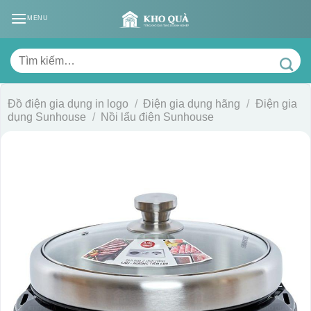
Skip
MENU
to
content
Tìm
kiếm:
Đồ điện gia dụng in logo
/
Điện gia dụng hãng
/
Điện gia
dụng Sunhouse
/
Nồi lẩu điện Sunhouse