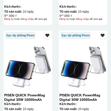
Kích thước:
Kích thước:
TG sản xuất:
10 ngày
TG sản xuất:
10 ngày
9**.000 ₫
9**.000 ₫
Đăng ký
hoặc
Đăng nhập
để xem giá
Đăng ký
hoặc
Đăng nhập
để xem giá
Sạc dự phòng Pisen
Sạc dự phòng Pisen
Kiểu in:
In lưới
In lưới (silk screen printing) trong ngành quà tặng là kỹ
thuật in ấn sử dụng một tấm lưới được phủ hóa chất cảm
quang, trong đó hình ảnh cần in được phơi sáng tạo
thành khuôn. Mực in được đẩy qua các lỗ nhỏ trên lưới
bằng một thanh gạt (squeegee) để in lên bề mặt sản
phẩm như ly, cốc, bút, móc khóa hay các vật phẩm quà
tặng khác. Kỹ thuật này cho phép in được nhiều màu sắc
PISEN QUICK PowerMag
PISEN QUICK PowerMag
khác nhau, độ bền cao, có thể in trên nhiều chất liệu và
Digital 30W 10000mAh
Digital 30W 10000mAh
phù hợp cho sản xuất số lượng lớn, tuy nhiên đòi hỏi
Kích thước:
Kích thước:
TG sản xuất:
10 ngày
TG sản xuất:
10 ngày
quy trình chuẩn bị kỹ lưỡng và chi phí setup ban đầu