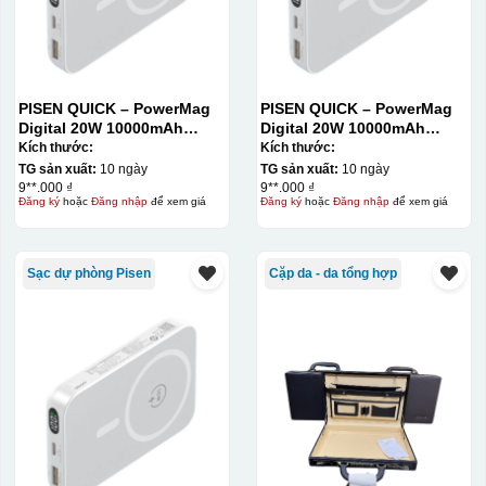
PISEN QUICK – PowerMag
PISEN QUICK – PowerMag
Digital 20W 10000mAh
Digital 20W 10000mAh
Power bank. White: 200pcs;
Power bank. White: 200pcs;
Kích thước:
Kích thước:
Blue: 200pcs
Blue: 200pcs
TG sản xuất:
10 ngày
TG sản xuất:
10 ngày
9**.000 ₫
9**.000 ₫
Đăng ký
hoặc
Đăng nhập
để xem giá
Đăng ký
hoặc
Đăng nhập
để xem giá
Sạc dự phòng Pisen
Cặp da - da tổng hợp