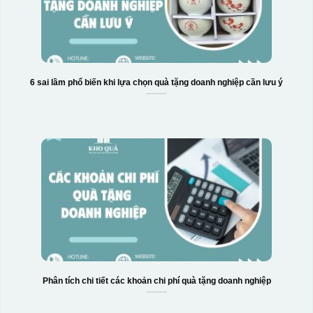
6 sai lầm phổ biến khi lựa chọn quà tặng doanh nghiệp cần lưu ý
Phân tích chi tiết các khoản chi phí quà tặng doanh nghiệp