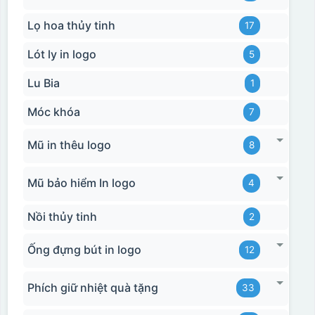
Lọ hoa thủy tinh
17
Lót ly in logo
5
Lu Bia
1
Móc khóa
7
Mũ in thêu logo
8
Mũ bảo hiểm In logo
4
Nồi thủy tinh
2
Ống đựng bút in logo
12
Phích giữ nhiệt quà tặng
33