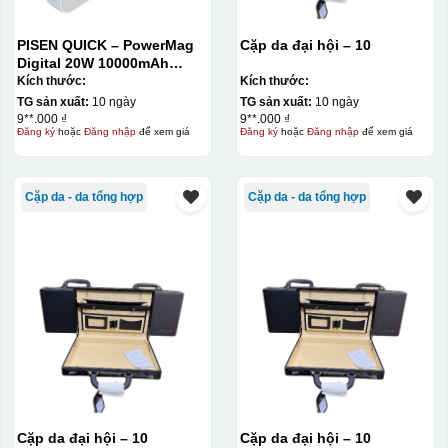
PISEN QUICK – PowerMag
Cặp da đại hội – 10
Digital 20W 10000mAh
Power bank. White: 200pcs;
Kích thước:
Kích thước:
Blue: 200pcs
TG sản xuất:
10 ngày
TG sản xuất:
10 ngày
9**.000 ₫
9**.000 ₫
Đăng ký
hoặc
Đăng nhập
để xem giá
Đăng ký
hoặc
Đăng nhập
để xem giá
Cặp da - da tổng hợp
Cặp da - da tổng hợp
Cặp da đại hội – 10
Cặp da đại hội – 10