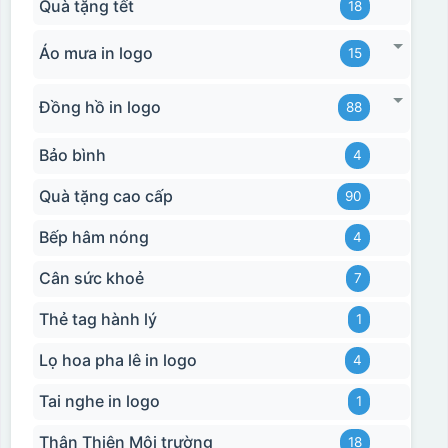
Quà tặng tết
18
Áo mưa in logo
15
Đồng hồ in logo
88
Bảo bình
4
Quà tặng cao cấp
90
Bếp hâm nóng
4
Cân sức khoẻ
7
Thẻ tag hành lý
1
Lọ hoa pha lê in logo
4
Tai nghe in logo
1
Thân Thiện Môi trường
18