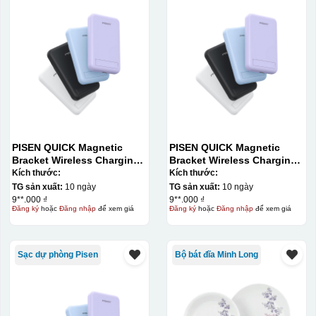
PISEN QUICK Magnetic
PISEN QUICK Magnetic
Bracket Wireless Charging
Bracket Wireless Charging
Power Bank PD296C-1
Power Bank PD296C-1
Kích thước:
Kích thước:
10000 (20W) (LS-
10000 (20W) (LS-
TG sản xuất:
10 ngày
TG sản xuất:
10 ngày
DY240/Purple) Carton – CN
DY240/Purple) Carton – CN
9**.000 ₫
9**.000 ₫
Đăng ký
hoặc
Đăng nhập
để xem giá
Đăng ký
hoặc
Đăng nhập
để xem giá
Sạc dự phòng Pisen
Bộ bát đĩa Minh Long