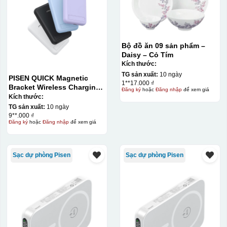
Bộ đồ ăn 09 sản phẩm –
Daisy – Cỏ Tím
Kích thước:
TG sản xuất:
10 ngày
PISEN QUICK Magnetic
1**17.000 ₫
Bracket Wireless Charging
Đăng ký
hoặc
Đăng nhập
để xem giá
Power Bank PD296C-1
Kích thước:
10000 (20W) (LS-
TG sản xuất:
10 ngày
DY240/Purple) Carton – CN
9**.000 ₫
Đăng ký
hoặc
Đăng nhập
để xem giá
Sạc dự phòng Pisen
Sạc dự phòng Pisen