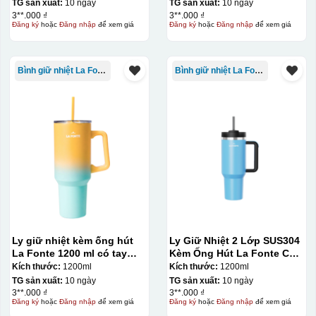
TG sản xuất:
10 ngày
TG sản xuất:
10 ngày
3**.000 ₫
3**.000 ₫
Đăng ký
hoặc
Đăng nhập
để xem giá
Đăng ký
hoặc
Đăng nhập
để xem giá
Bình giữ nhiệt La Fonte
Bình giữ nhiệt La Fonte
Ly giữ nhiệt kèm ống hút
Ly Giữ Nhiệt 2 Lớp SUS304
La Fonte 1200 ml có tay
Kèm Ống Hút La Fonte Có
cầm – 012317
Tay Cầm 1200ml
Kích thước:
1200ml
Kích thước:
1200ml
TG sản xuất:
10 ngày
TG sản xuất:
10 ngày
3**.000 ₫
3**.000 ₫
Đăng ký
hoặc
Đăng nhập
để xem giá
Đăng ký
hoặc
Đăng nhập
để xem giá