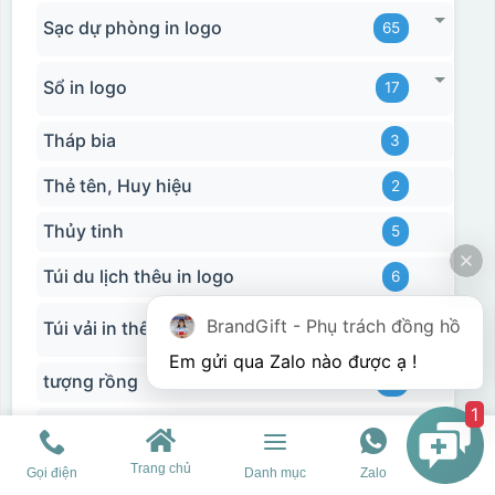
Sạc dự phòng in logo
65
Sổ in logo
17
Tháp bia
3
Thẻ tên, Huy hiệu
2
Thủy tinh
5
Túi du lịch thêu in logo
6
BrandGift - Phụ trách đồng hồ
Túi vải in thêu logo
3
tượng rồng
15
1
USB quà tặng in logo
11
Trang chủ
Gọi điện
Danh mục
Zalo
Chat
Ví da
2