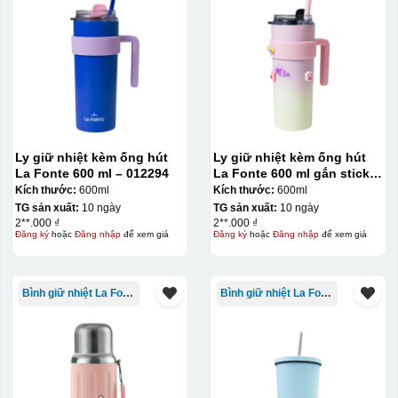
Ly giữ nhiệt kèm ống hút
Ly giữ nhiệt kèm ống hút
La Fonte 600 ml – 012294
La Fonte 600 ml gắn sticker
– 012294
Kích thước:
600ml
Kích thước:
600ml
TG sản xuất:
10 ngày
TG sản xuất:
10 ngày
2**.000 ₫
2**.000 ₫
Đăng ký
hoặc
Đăng nhập
để xem giá
Đăng ký
hoặc
Đăng nhập
để xem giá
Bình giữ nhiệt La Fonte
Bình giữ nhiệt La Fonte