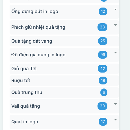
Ống đựng bút in logo
12
Phích giữ nhiệt quà tặng
33
Quà tặng dát vàng
25
Đồ điện gia dụng in logo
99
Giỏ quà Tết
42
Rượu tết
18
Quà trung thu
6
Vali quà tặng
30
Quạt in logo
17