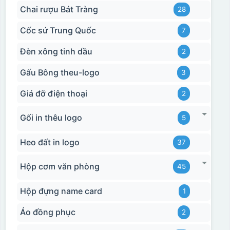
Chai rượu Bát Tràng
28
Cốc sứ Trung Quốc
7
Đèn xông tinh dầu
2
Gấu Bông theu-logo
3
Giá đỡ điện thoại
2
Gối in thêu logo
5
Heo đất in logo
37
Hộp cơm văn phòng
45
Hộp đựng name card
1
Áo đồng phục
2