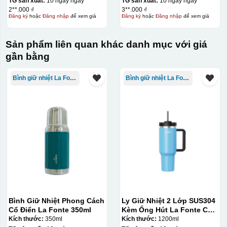
TG sản xuất:
10 ngày ngày
TG sản xuất:
10 ngày ngày
2**.000 ₫
3**.000 ₫
Đăng ký
hoặc
Đăng nhập
để xem giá
Đăng ký
hoặc
Đăng nhập
để xem giá
Sản phẩm liên quan khác danh mục với giá
gần bằng
Bình giữ nhiệt La Fonte
Bình giữ nhiệt La Fonte
Bình Giữ Nhiệt Phong Cách
Ly Giữ Nhiệt 2 Lớp SUS304
Cổ Điển La Fonte 350ml
Kèm Ống Hút La Fonte Có
Tay Cầm 1200ml
Kích thước:
350ml
Kích thước:
1200ml