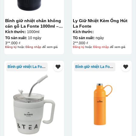
Bình giữ nhiệt chân không
Ly Giữ Nhiệt Kèm Ống Hút
cán gỗ La Fonte 1000ml –
La Fonte
011679
Kích thước:
1000ml
Kích thước:
TG sản xuất:
10 ngày
TG sản xuất:
ngày
3**.000 ₫
2**.000 ₫
Đăng ký
hoặc
Đăng nhập
để xem giá
Đăng ký
hoặc
Đăng nhập
để xem giá
Bình giữ nhiệt La Fonte
Bình giữ nhiệt La Fonte