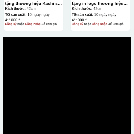
tặng thương hiệu Kashi số
tặng in logo thương hiệu
cọc 42cm KQ-DH21
Kashi số in 42cm KQ-16
Kích thước:
42cm
Kích thước:
42cm
TG sản xuất:
10 ngày ngày
TG sản xuất:
10 ngày ngày
4**.000 ₫
4**.000 ₫
Đăng ký
hoặc
Đăng nhập
để xem giá
Đăng ký
hoặc
Đăng nhập
để xem giá