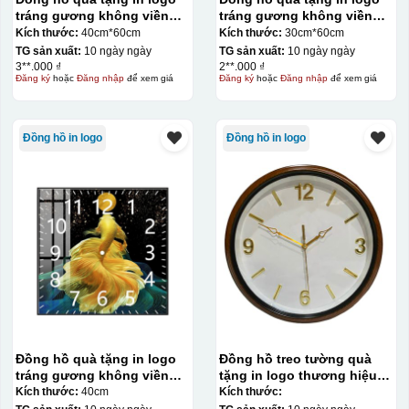
tráng gương không viền
tráng gương không viền
chữ nhật 40cm*60cm KQ-
chữ nhật 30cm*60cm KQ-
Kích thước:
40cm*60cm
Kích thước:
30cm*60cm
DH28
DH26
TG sản xuất:
10 ngày ngày
TG sản xuất:
10 ngày ngày
3**.000 ₫
2**.000 ₫
Đăng ký
hoặc
Đăng nhập
để xem giá
Đăng ký
hoặc
Đăng nhập
để xem giá
Đồng hồ in logo
Đồng hồ in logo
Đồng hồ quà tặng in logo
Đồng hồ treo tường quà
tráng gương không viền
tặng in logo thương hiệu
vuông 40cm KQ-DH25
Kashi 32cm KQ-DH14
Kích thước:
40cm
Kích thước: