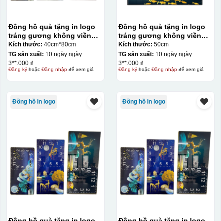
Đồng hồ quà tặng in logo
Đồng hồ quà tặng in logo
tráng gương không viền
tráng gương không viền
chữ nhật 40cm*80cm KQ-
vuông 50cm KQ-DH29
Kích thước:
40cm*80cm
Kích thước:
50cm
DH31
TG sản xuất:
10 ngày ngày
TG sản xuất:
10 ngày ngày
3**.000 ₫
3**.000 ₫
Đăng ký
hoặc
Đăng nhập
để xem giá
Đăng ký
hoặc
Đăng nhập
để xem giá
Đồng hồ in logo
Đồng hồ in logo
Đồng hồ quà tặng in logo
Đồng hồ quà tặng in logo