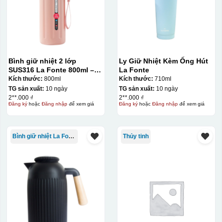
Bình giữ nhiệt 2 lớp
Ly Giữ Nhiệt Kèm Ống Hút
SUS316 La Fonte 800ml –
La Fonte
012720
Kích thước:
800ml
Kích thước:
710ml
TG sản xuất:
10 ngày
TG sản xuất:
10 ngày
2**.000 ₫
2**.000 ₫
Đăng ký
hoặc
Đăng nhập
để xem giá
Đăng ký
hoặc
Đăng nhập
để xem giá
Bình giữ nhiệt La Fonte
Thủy tinh