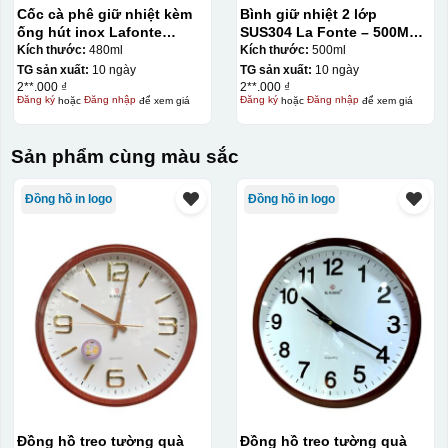
Cốc cà phê giữ nhiệt kèm
Bình giữ nhiệt 2 lớp
ống hút inox Lafonte
SUS304 La Fonte – 500ML –
480ML – 012782
012737
Kích thước:
480ml
Kích thước:
500ml
TG sản xuất:
10 ngày
TG sản xuất:
10 ngày
2**.000 ₫
2**.000 ₫
Đăng ký
hoặc
Đăng nhập
để xem giá
Đăng ký
hoặc
Đăng nhập
để xem giá
Sản phẩm cùng màu sắc
Đồng hồ in logo
Đồng hồ in logo
Đồng hồ treo tường quà
Đồng hồ treo tường quà