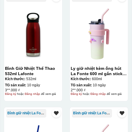
Bình Giữ Nhiệt Thể Thao
Ly giữ nhiệt kèm ống hút
532ml Lafonte
La Fonte 600 ml gắn sticker
– 012294
Kích thước:
532ml
Kích thước:
600ml
TG sản xuất:
10 ngày
TG sản xuất:
10 ngày
3**.000 ₫
2**.000 ₫
Đăng ký
hoặc
Đăng nhập
để xem giá
Đăng ký
hoặc
Đăng nhập
để xem giá
Bình giữ nhiệt La Fonte
Bình giữ nhiệt La Fonte