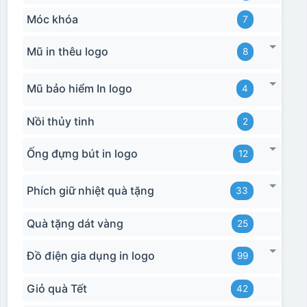
Móc khóa
7
Mũ in thêu logo
8
Mũ bảo hiểm In logo
4
Nồi thủy tinh
2
Ống đựng bút in logo
12
Phích giữ nhiệt quà tặng
33
Quà tặng dát vàng
25
Đồ điện gia dụng in logo
99
Giỏ quà Tết
42