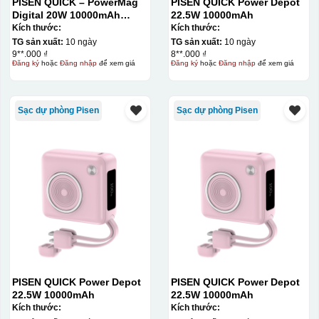
PISEN QUICK – PowerMag
PISEN QUICK Power Depot
Digital 20W 10000mAh
22.5W 10000mAh
Power bank. White: 200pcs;
Kích thước:
Kích thước:
Blue: 200pcs
TG sản xuất:
10 ngày
TG sản xuất:
10 ngày
9**.000 ₫
8**.000 ₫
Đăng ký
hoặc
Đăng nhập
để xem giá
Đăng ký
hoặc
Đăng nhập
để xem giá
Sạc dự phòng Pisen
Sạc dự phòng Pisen
PISEN QUICK Power Depot
PISEN QUICK Power Depot
22.5W 10000mAh
22.5W 10000mAh
Kích thước:
Kích thước: