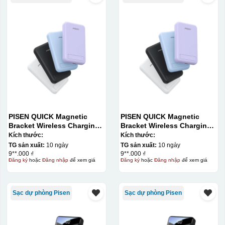
PISEN QUICK Magnetic
PISEN QUICK Magnetic
Bracket Wireless Charging
Bracket Wireless Charging
Power Bank PD296C-1
Power Bank PD296C-1
Kích thước:
Kích thước:
10000 (20W) (LS-
10000 (20W) (LS-
TG sản xuất:
10 ngày
TG sản xuất:
10 ngày
DY240/Purple) Carton – CN
DY240/Purple) Carton – CN
9**.000 ₫
9**.000 ₫
Đăng ký
hoặc
Đăng nhập
để xem giá
Đăng ký
hoặc
Đăng nhập
để xem giá
Sạc dự phòng Pisen
Sạc dự phòng Pisen