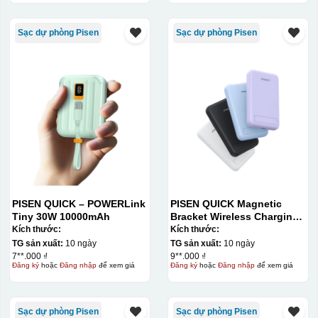
Sạc dự phòng Pisen
Sạc dự phòng Pisen
PISEN QUICK – POWERLink
PISEN QUICK Magnetic
Tiny 30W 10000mAh
Bracket Wireless Charging
Power Bank PD296C-1
Kích thước:
Kích thước:
10000 (20W) (LS-
TG sản xuất:
10 ngày
TG sản xuất:
10 ngày
DY240/Purple) Carton – CN
7**.000 ₫
9**.000 ₫
Đăng ký
hoặc
Đăng nhập
để xem giá
Đăng ký
hoặc
Đăng nhập
để xem giá
Sạc dự phòng Pisen
Sạc dự phòng Pisen