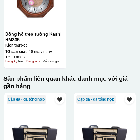
Đồng hồ treo tường Kashi
HM335
Kích thước:
TG sản xuất:
10 ngày ngày
1**13.000 ₫
Đăng ký
hoặc
Đăng nhập
để xem giá
Sản phẩm liên quan khác danh mục với giá
gần bằng
Cặp da - da tổng hợp
Cặp da - da tổng hợp