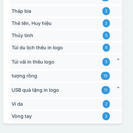
Tháp bia
3
Thẻ tên, Huy hiệu
2
Thủy tinh
5
Túi du lịch thêu in logo
6
Hộp xi ly sứ
Túi vải in thêu logo
3
tượng rồng
15
USB quà tặng in logo
11
Ví da
2
Vòng tay
3