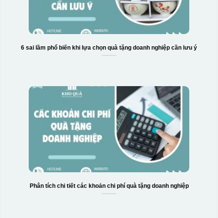
6 sai lầm phổ biến khi lựa chọn quà tặng doanh nghiệp cần lưu ý
Phân tích chi tiết các khoản chi phí quà tặng doanh nghiệp