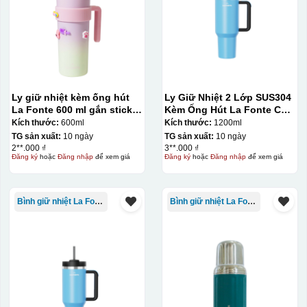
Ly giữ nhiệt kèm ống hút
Ly Giữ Nhiệt 2 Lớp SUS304
La Fonte 600 ml gắn sticker
Kèm Ống Hút La Fonte Có
– 012294
Tay Cầm 1200ml
Kích thước:
600ml
Kích thước:
1200ml
TG sản xuất:
10 ngày
TG sản xuất:
10 ngày
2**.000 ₫
3**.000 ₫
Đăng ký
hoặc
Đăng nhập
để xem giá
Đăng ký
hoặc
Đăng nhập
để xem giá
Bình giữ nhiệt La Fonte
Bình giữ nhiệt La Fonte