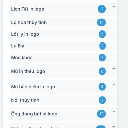
Lịch Tết in logo
11
Lọ hoa thủy tinh
17
Lót ly in logo
5
Lu Bia
1
Móc khóa
7
Mũ in thêu logo
8
Mũ bảo hiểm In logo
4
Nồi thủy tinh
2
Ống đựng bút in logo
12