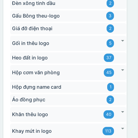
Đèn xông tinh dầu
2
Gấu Bông theu-logo
3
Giá đỡ điện thoại
2
Gối in thêu logo
5
Heo đất in logo
37
Hộp cơm văn phòng
45
Hộp đựng name card
1
Áo đồng phục
2
Khăn thêu logo
40
Khay mứt in logo
113