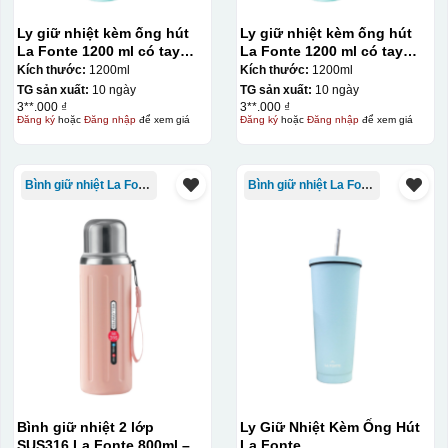
trước khi dán nó lên gốm sứ, xưởng in sẽ in lên 1 loại
Ly giữ nhiệt kèm ống hút
Ly giữ nhiệt kèm ống hút
giấy đặc biệt, và kích thước logo được căn chỉnh theo
La Fonte 1200 ml có tay
La Fonte 1200 ml có tay
sản phẩm, để khi dán không bị nhỏ hoặc to quá
cầm – 012317
cầm – 012317
Kích thước:
1200ml
Kích thước:
1200ml
TG sản xuất:
10 ngày
TG sản xuất:
10 ngày
3**.000 ₫
3**.000 ₫
Đăng ký
hoặc
Đăng nhập
để xem giá
Đăng ký
hoặc
Đăng nhập
để xem giá
Bình giữ nhiệt La Fonte
Bình giữ nhiệt La Fonte
Bình giữ nhiệt 2 lớp
Ly Giữ Nhiệt Kèm Ống Hút
SUS316 La Fonte 800ml –
La Fonte