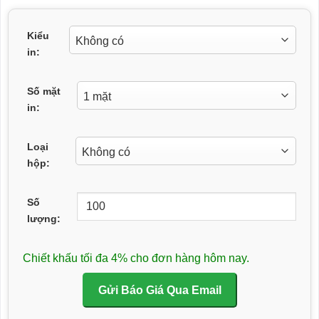
Kiểu
in:
Số mặt
in:
Loại
hộp:
Số
lượng:
Chiết khấu tối đa 4% cho đơn hàng hôm nay.
Gửi Báo Giá Qua Email