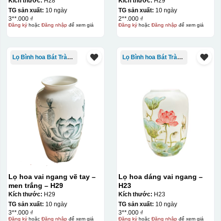
LH01
Kích thước:
H28
Kích thước:
H29
TG sản xuất:
10 ngày
TG sản xuất:
10 ngày
3**.000 ₫
2**.000 ₫
Đăng ký
hoặc
Đăng nhập
để xem giá
Đăng ký
hoặc
Đăng nhập
để xem giá
Lọ Bình hoa Bát Tràng in logo
Lọ Bình hoa Bát Tràng in logo
Lọ hoa vai ngang vẽ tay –
Lọ hoa dáng vai ngang –
men trắng – H29
H23
Kích thước:
H29
Kích thước:
H23
TG sản xuất:
10 ngày
TG sản xuất:
10 ngày
3**.000 ₫
3**.000 ₫
Đăng ký
hoặc
Đăng nhập
để xem giá
Đăng ký
hoặc
Đăng nhập
để xem giá