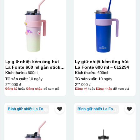
Ly giữ nhiệt kèm ống hút
Ly giữ nhiệt kèm ống hút
La Fonte 600 ml gắn sticker
La Fonte 600 ml – 012294
– 012294
Kích thước:
600ml
Kích thước:
600ml
TG sản xuất:
10 ngày
TG sản xuất:
10 ngày
2**.000 ₫
2**.000 ₫
Đăng ký
hoặc
Đăng nhập
để xem giá
Đăng ký
hoặc
Đăng nhập
để xem giá
Bình giữ nhiệt La Fonte
Bình giữ nhiệt La Fonte