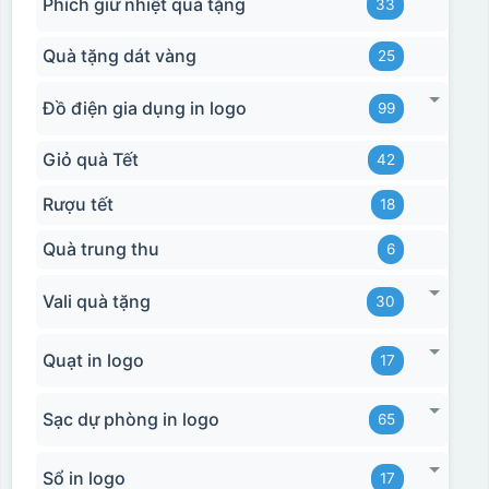
Phích giữ nhiệt quà tặng
33
Quà tặng dát vàng
25
Đồ điện gia dụng in logo
99
Giỏ quà Tết
42
Rượu tết
18
Quà trung thu
6
Vali quà tặng
30
Quạt in logo
17
Sạc dự phòng in logo
65
Sổ in logo
17