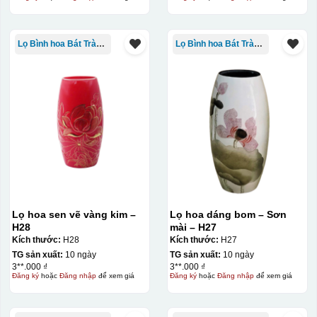
Lọ Bình hoa Bát Tràng in logo
Lọ Bình hoa Bát Tràng in logo
Lọ hoa sen vẽ vàng kim –
Lọ hoa dáng bom – Sơn
H28
mài – H27
Kích thước:
H28
Kích thước:
H27
TG sản xuất:
10 ngày
TG sản xuất:
10 ngày
3**.000 ₫
3**.000 ₫
Đăng ký
hoặc
Đăng nhập
để xem giá
Đăng ký
hoặc
Đăng nhập
để xem giá