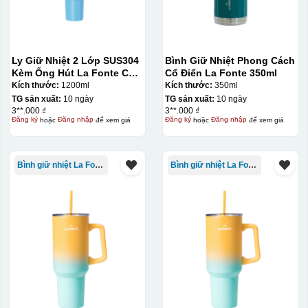
Ly Giữ Nhiệt 2 Lớp SUS304
Bình Giữ Nhiệt Phong Cách
Kèm Ống Hút La Fonte Có
Cổ Điển La Fonte 350ml
Tay Cầm 1200ml
Kích thước:
1200ml
Kích thước:
350ml
TG sản xuất:
10 ngày
TG sản xuất:
10 ngày
3**.000 ₫
3**.000 ₫
Đăng ký
hoặc
Đăng nhập
để xem giá
Đăng ký
hoặc
Đăng nhập
để xem giá
Bình giữ nhiệt La Fonte
Bình giữ nhiệt La Fonte
Kiểu in:
In Decal
IN Decal lên GỐM SỨ
Bước 1: Tạo khuôn in để tạo ra Decal Bước 2: Dán
decal lên gốm sứ Bước 3: Cho vào lò nung ở nhiệt độ
700-800 độ C
Bước 1: Tạo ra DECAL
Để tạo ra decal