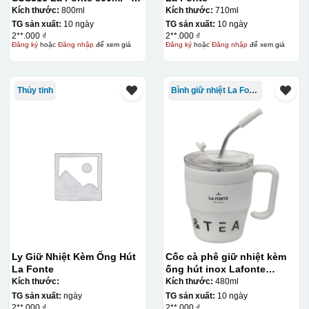
012720
Kích thước:
800ml
Kích thước:
710ml
TG sản xuất:
10 ngày
TG sản xuất:
10 ngày
Decal được in xong, sẽ có 1 nền vàng phía dưới
2**.000 ₫
2**.000 ₫
Đăng ký
hoặc
Đăng nhập
để xem giá
Đăng ký
hoặc
Đăng nhập
để xem giá
Thủy tinh
Bình giữ nhiệt La Fonte
Ly Giữ Nhiệt Kèm Ống Hút
Cốc cà phê giữ nhiệt kèm
La Fonte
ống hút inox Lafonte
480ML – 012782
Kích thước:
Kích thước:
480ml
TG sản xuất:
ngày
TG sản xuất:
10 ngày
2**.000 ₫
2**.000 ₫