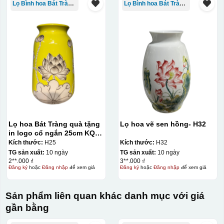
Lọ Bình hoa Bát Tràng in logo
Lọ Bình hoa Bát Tràng in logo
Lọ hoa Bát Tràng quà tặng
Lọ hoa vẽ sen hồng- H32
in logo cổ ngắn 25cm KQ-
LH02
Kích thước:
H25
Kích thước:
H32
TG sản xuất:
10 ngày
TG sản xuất:
10 ngày
2**.000 ₫
3**.000 ₫
Đăng ký
hoặc
Đăng nhập
để xem giá
Đăng ký
hoặc
Đăng nhập
để xem giá
Sản phẩm liên quan khác danh mục với giá
gần bằng