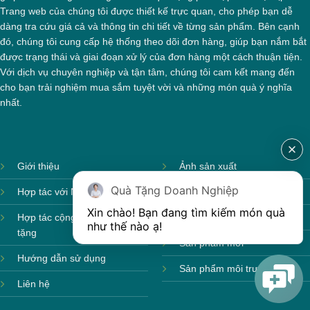
Trang web của chúng tôi được thiết kế trực quan, cho phép bạn dễ
dàng tra cứu giá cả và thông tin chi tiết về từng sản phẩm. Bên cạnh
đó, chúng tôi cung cấp hệ thống theo dõi đơn hàng, giúp bạn nắm bắt
được trạng thái và giai đoạn xử lý của đơn hàng một cách thuận tiện.
Với dịch vụ chuyên nghiệp và tận tâm, chúng tôi cam kết mang đến
cho bạn trải nghiệm mua sắm tuyệt vời và những món quà ý nghĩa
nhất.
Giới thiệu
Ảnh sản xuất
Quà Tặng Doanh Nghiệp
Hợp tác với Nhà cung cấp
Sản phẩm theo mùa
Xin chào! Bạn đang tìm kiếm món quà 
Hợp tác cộng tác viên quà
Sản phẩm sẵn hàng
như thế nào ạ! 
tặng
Sản phẩm mới
Hướng dẫn sử dụng
Sản phẩm môi trường
Liên hệ