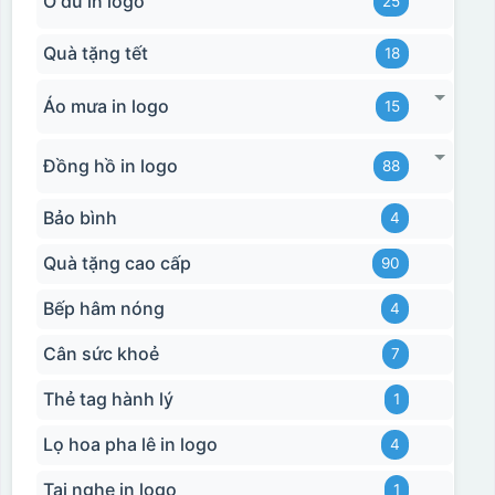
Ô dù in logo
25
Quà tặng tết
18
Áo mưa in logo
15
Đồng hồ in logo
88
Bảo bình
Bước 3: Xếp sản phẩm sau khi dán vào lò nung và
4
nung ở nhiệt độ 700-800 độ C
Deacl có 1 nền màu
Quà tặng cao cấp
90
vàng, khi in ở nhiệt cao, nền đó sẽ cháy và biến mất để
lại mực in logo dính chết lên gốm sứ [gallery link="file"
Bếp hâm nóng
4
size="full" ids="29792,29791,29790"]
Cân sức khoẻ
7
Thẻ tag hành lý
1
Lọ hoa pha lê in logo
4
Tai nghe in logo
1