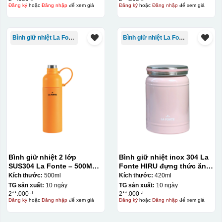
Đăng ký
hoặc
Đăng nhập
để xem giá
Đăng ký
hoặc
Đăng nhập
để xem giá
Đây là giấy decal đã in xong, đang chờ khô để cắt dán
Bình giữ nhiệt La Fonte
Bình giữ nhiệt La Fonte
lên gốm sứ
Bước 2: Dán decal lên gốm sứ
Để dán decal lên gốm
sứ, thợ sẽ cắt thủ công các miếng logo ra, sau đó thấp
nước và trượt nhẹ lên gốm sứ để tem decal dính tạm lên
đó bằng nước. Người thợ sẽ căn chỉnh bằng mắt thường
cho vị trí logo cân đối phù hợp, sau đó dùng miếng nhựa
gạt hết nước phía dưới ra
Bình giữ nhiệt 2 lớp
Bình giữ nhiệt inox 304 La
SUS304 La Fonte – 500ML –
Fonte HIRU đựng thức ăn
012737
420 ml – 012348
Kích thước:
500ml
Kích thước:
420ml
TG sản xuất:
10 ngày
TG sản xuất:
10 ngày
2**.000 ₫
2**.000 ₫
Đăng ký
hoặc
Đăng nhập
để xem giá
Đăng ký
hoặc
Đăng nhập
để xem giá