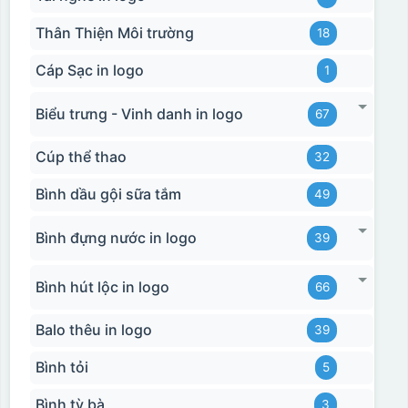
Thân Thiện Môi trường
18
Cáp Sạc in logo
1
Biểu trưng - Vinh danh in logo
67
Cúp thể thao
32
Ưu, nhược điểm của in Decal trượt nước
trên gốm sứ
Bình dầu gội sữa tắm
49
Ưu điểm
Nhược điểm
Bình đựng nước in logo
39
Độ bám dính lên bề
Bình hút lộc in logo
66
mặt vật liệu rất tốt,
không phai theo thời
Balo thêu in logo
39
gian
Bình tỏi
5
Không thể tẩy xoá
được nếu in sai,
Thông tin, hình ảnh in
Bình tỳ bà
3