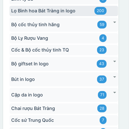
hoặc rất khó khắn
trên chất liệu decal
về tẩy xoá
đẹp, sắc nét, không
Lọ Bình hoa Bát Tràng in logo
200
bị lem
Khó khăn trong việc
in 1 số màu: Màu
Bộ cốc thủy tinh hãng
hồng cánh sen,
59
Màu tím
Chất liệu in decal
Khó khăn trong việc
Bộ Ly Rượu Vang
4
phong phú, dễ dàng
in chuyển màu (dễ
lựa chọn chất liệu
trong việc in đơn
Cốc & Bộ cốc thủy tinh TQ
23
phù hợp với nhu cầu.
sắc)
Bộ giftset In logo
43
Dán được lên nhiều
bề mặt, phẳng và
Bút in logo
37
cong
Cặp da in logo
71
Kiểu hộp:
Chai rượu Bát Tràng
28
Hộp xi lót lụa
Cốc sứ Trung Quốc
7
Hộp xi ấm chén