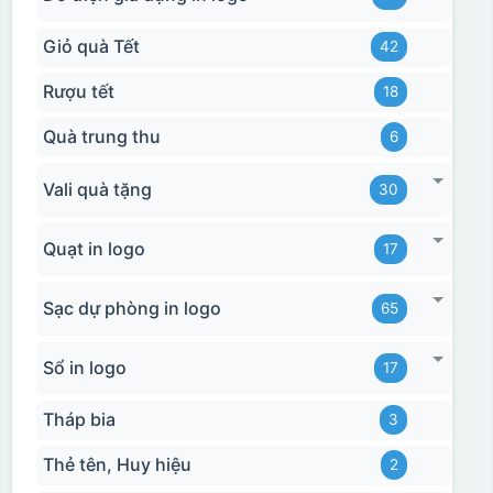
Giỏ quà Tết
42
Rượu tết
18
Quà trung thu
6
Vali quà tặng
30
Quạt in logo
17
Sạc dự phòng in logo
65
Sổ in logo
17
Tháp bia
3
Thẻ tên, Huy hiệu
2