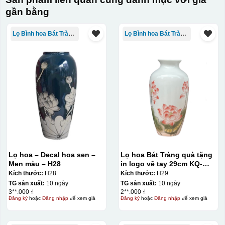
gần bằng
Lọ Bình hoa Bát Tràng in logo
Lọ Bình hoa Bát Tràng in logo
Lọ hoa – Decal hoa sen –
Lọ hoa Bát Tràng quà tặng
Men màu – H28
in logo vẽ tay 29cm KQ-
LH01
Kích thước:
H28
Kích thước:
H29
TG sản xuất:
10 ngày
TG sản xuất:
10 ngày
3**.000 ₫
2**.000 ₫
Đăng ký
hoặc
Đăng nhập
để xem giá
Đăng ký
hoặc
Đăng nhập
để xem giá