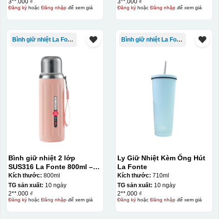
3**.000 ₫
3**.000 ₫
Đăng ký
hoặc
Đăng nhập
để xem giá
Đăng ký
hoặc
Đăng nhập
để xem giá
Bình giữ nhiệt La Fonte
Bình giữ nhiệt La Fonte
Bình giữ nhiệt 2 lớp
Ly Giữ Nhiệt Kèm Ống Hút
SUS316 La Fonte 800ml –
La Fonte
012720
Kích thước:
800ml
Kích thước:
710ml
TG sản xuất:
10 ngày
TG sản xuất:
10 ngày
2**.000 ₫
2**.000 ₫
Đăng ký
hoặc
Đăng nhập
để xem giá
Đăng ký
hoặc
Đăng nhập
để xem giá