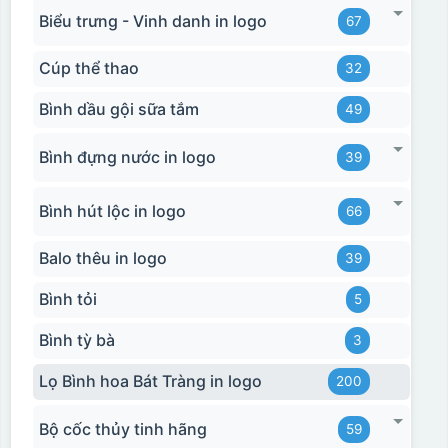
Biểu trưng - Vinh danh in logo
67
Cúp thể thao
32
Bình dầu gội sữa tắm
49
Bình đựng nước in logo
39
Hộp xi 2 cốc
Bình hút lộc in logo
66
Balo thêu in logo
39
Bình tỏi
5
Bình tỳ bà
3
Lọ Bình hoa Bát Tràng in logo
200
Bộ cốc thủy tinh hãng
59