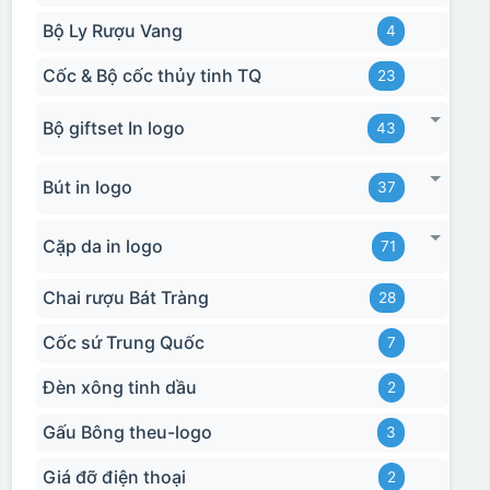
Bộ Ly Rượu Vang
4
Cốc & Bộ cốc thủy tinh TQ
23
Bộ giftset In logo
43
Hộp xi biểu trưng
Bút in logo
37
Cặp da in logo
71
Chai rượu Bát Tràng
28
Cốc sứ Trung Quốc
7
Đèn xông tinh dầu
2
Gấu Bông theu-logo
3
Giá đỡ điện thoại
2