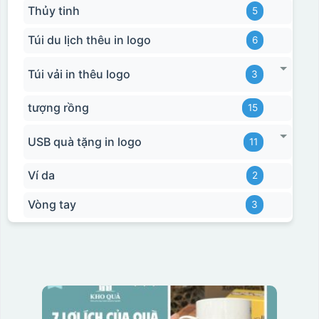
Thủy tinh
5
Hộp xi bình giữ nhiệt
Túi du lịch thêu in logo
6
Túi vải in thêu logo
3
tượng rồng
15
USB quà tặng in logo
11
Ví da
2
Vòng tay
3