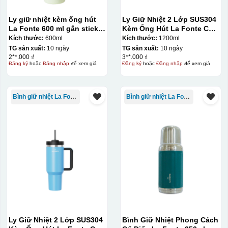
Ly giữ nhiệt kèm ống hút
Ly Giữ Nhiệt 2 Lớp SUS304
La Fonte 600 ml gắn sticker
Kèm Ống Hút La Fonte Có
– 012294
Tay Cầm 1200ml
Kích thước:
600ml
Kích thước:
1200ml
TG sản xuất:
10 ngày
TG sản xuất:
10 ngày
Hộp xi ly sứ
2**.000 ₫
3**.000 ₫
Đăng ký
hoặc
Đăng nhập
để xem giá
Đăng ký
hoặc
Đăng nhập
để xem giá
Bình giữ nhiệt La Fonte
Bình giữ nhiệt La Fonte
Ly Giữ Nhiệt 2 Lớp SUS304
Bình Giữ Nhiệt Phong Cách