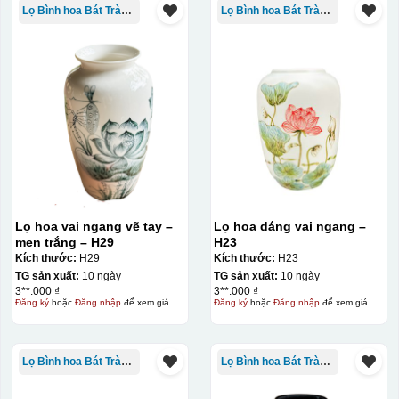
Lọ Bình hoa Bát Tràng in logo
Lọ Bình hoa Bát Tràng in logo
Lọ hoa vai ngang vẽ tay –
Lọ hoa dáng vai ngang –
men trắng – H29
H23
Kích thước:
H29
Kích thước:
H23
TG sản xuất:
10 ngày
TG sản xuất:
10 ngày
3**.000 ₫
3**.000 ₫
Đăng ký
hoặc
Đăng nhập
để xem giá
Đăng ký
hoặc
Đăng nhập
để xem giá
Kiểu in:
Lọ Bình hoa Bát Tràng in logo
Lọ Bình hoa Bát Tràng in logo
In lưới
In lưới (silk screen printing) trong ngành quà tặng là kỹ