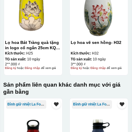
Lọ hoa Bát Tràng quà tặng
Lọ hoa vẽ sen hồng- H32
in logo cổ ngắn 25cm KQ-
LH02
Kích thước:
H25
Kích thước:
H32
TG sản xuất:
10 ngày
TG sản xuất:
10 ngày
2**.000 ₫
3**.000 ₫
Đăng ký
hoặc
Đăng nhập
để xem giá
Đăng ký
hoặc
Đăng nhập
để xem giá
Sản phẩm liên quan khác danh mục với giá
gần bằng
Bình giữ nhiệt La Fonte
Bình giữ nhiệt La Fonte