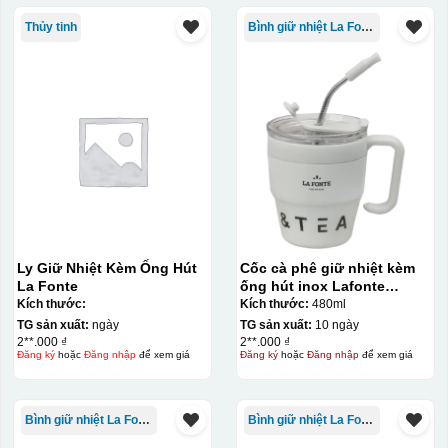
Thủy tinh
Bình giữ nhiệt La Fonte
Ly Giữ Nhiệt Kèm Ống Hút
Cốc cà phê giữ nhiệt kèm
La Fonte
ống hút inox Lafonte
480ML – 012782
Kích thước:
Kích thước:
480ml
TG sản xuất:
ngày
TG sản xuất:
10 ngày
2**.000 ₫
2**.000 ₫
Đăng ký
hoặc
Đăng nhập
để xem giá
Đăng ký
hoặc
Đăng nhập
để xem giá
Bình giữ nhiệt La Fonte
Bình giữ nhiệt La Fonte