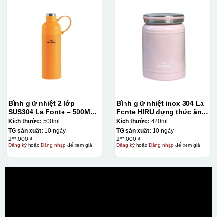
Bình giữ nhiệt 2 lớp
Bình giữ nhiệt inox 304 La
SUS304 La Fonte – 500ML –
Fonte HIRU đựng thức ăn
012737
420 ml – 012348
Kích thước:
500ml
Kích thước:
420ml
TG sản xuất:
10 ngày
TG sản xuất:
10 ngày
2**.000 ₫
2**.000 ₫
Đăng ký
hoặc
Đăng nhập
để xem giá
Đăng ký
hoặc
Đăng nhập
để xem giá