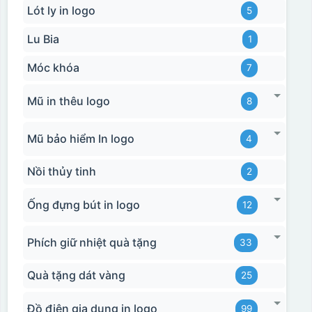
Lót ly in logo
5
Lu Bia
1
Móc khóa
7
Mũ in thêu logo
8
Mũ bảo hiểm In logo
4
Nồi thủy tinh
2
Ống đựng bút in logo
12
Phích giữ nhiệt quà tặng
33
Quà tặng dát vàng
25
Đồ điện gia dụng in logo
99