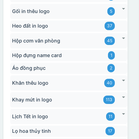
Gối in thêu logo
5
Heo đất in logo
37
Hộp cơm văn phòng
45
Hộp đựng name card
1
Áo đồng phục
2
Khăn thêu logo
40
Khay mứt in logo
113
Lịch Tết in logo
11
Lọ hoa thủy tinh
17