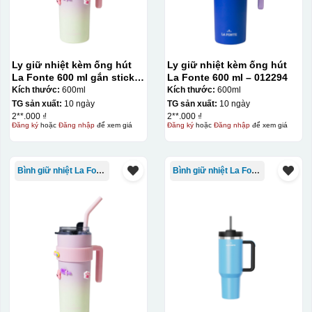
Ly giữ nhiệt kèm ống hút
Ly giữ nhiệt kèm ống hút
La Fonte 600 ml gắn sticker
La Fonte 600 ml – 012294
– 012294
Kích thước:
600ml
Kích thước:
600ml
TG sản xuất:
10 ngày
TG sản xuất:
10 ngày
2**.000 ₫
2**.000 ₫
Đăng ký
hoặc
Đăng nhập
để xem giá
Đăng ký
hoặc
Đăng nhập
để xem giá
Bình giữ nhiệt La Fonte
Bình giữ nhiệt La Fonte