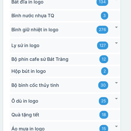
Bát đĩa in logo
134
Bình nước nhựa TQ
3
Bình giữ nhiệt in logo
276
Ly sứ in logo
127
Bộ phin cafe sứ Bát Tràng
12
Hộp bút in logo
2
Bộ bình cốc thủy tinh
30
Ô dù in logo
25
Quà tặng tết
18
Áo mưa in logo
15