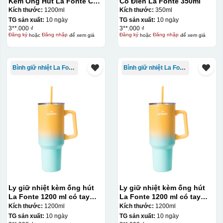
Kèm Ống Hút La Fonte Có
Cổ Điển La Fonte 350ml
Tay Cầm 1200ml
Kích thước:
1200ml
Kích thước:
350ml
TG sản xuất:
10 ngày
TG sản xuất:
10 ngày
3**.000 ₫
3**.000 ₫
Đăng ký
hoặc
Đăng nhập
để xem giá
Đăng ký
hoặc
Đăng nhập
để xem giá
Bình giữ nhiệt La Fonte
Bình giữ nhiệt La Fonte
Ly giữ nhiệt kèm ống hút
Ly giữ nhiệt kèm ống hút
La Fonte 1200 ml có tay
La Fonte 1200 ml có tay
cầm – 012317
cầm – 012317
Kích thước:
1200ml
Kích thước:
1200ml
TG sản xuất:
10 ngày
TG sản xuất:
10 ngày