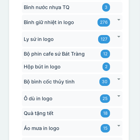
Bình nước nhựa TQ
3
Bình giữ nhiệt in logo
276
Ly sứ in logo
127
Bộ phin cafe sứ Bát Tràng
12
Hộp bút in logo
2
Bộ bình cốc thủy tinh
30
Ô dù in logo
25
Quà tặng tết
18
Áo mưa in logo
15