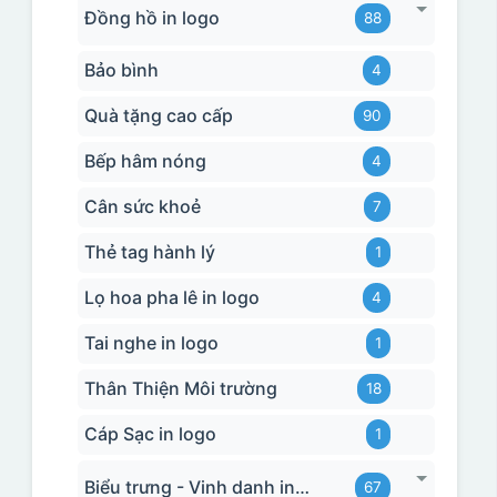
Đồng hồ in logo
88
Bảo bình
4
Quà tặng cao cấp
90
Bếp hâm nóng
4
Cân sức khoẻ
7
Thẻ tag hành lý
1
Lọ hoa pha lê in logo
4
Tai nghe in logo
1
Thân Thiện Môi trường
18
Cáp Sạc in logo
1
Biểu trưng - Vinh danh in logo
67