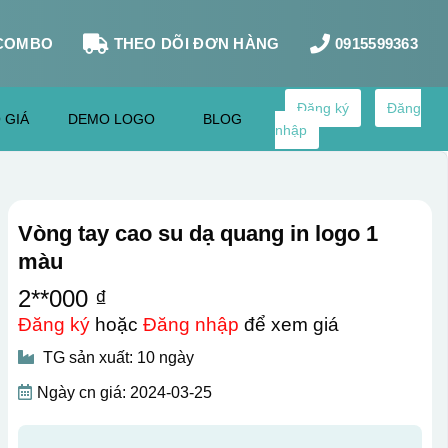
COMBO
THEO DÕI ĐƠN HÀNG
0915599363
Đăng ký
Đăng
 GIÁ
DEMO LOGO
BLOG
nhập
Vòng tay cao su dạ quang in logo 1
màu
2**000 ₫
Đăng ký
hoặc
Đăng nhập
để xem giá
TG sản xuất: 10 ngày
Ngày cn giá: 2024-03-25