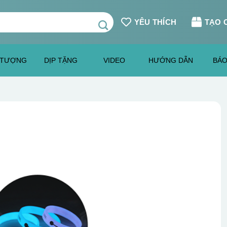
YÊU THÍCH
TẠO 
 TƯỢNG
DỊP TẶNG
VIDEO
HƯỚNG DẪN
BÁO