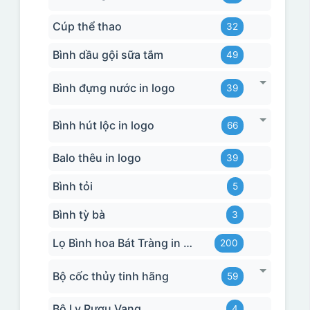
Cúp thể thao
32
Bình dầu gội sữa tắm
49
Bình đựng nước in logo
39
Bình hút lộc in logo
66
Balo thêu in logo
39
Bình tỏi
5
Bình tỳ bà
3
Lọ Bình hoa Bát Tràng in logo
200
Bộ cốc thủy tinh hãng
59
Bộ Ly Rượu Vang
4