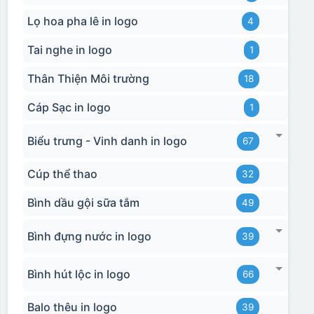
Lọ hoa pha lê in logo
4
Tai nghe in logo
1
Thân Thiện Môi trường
18
Cáp Sạc in logo
1
Biểu trưng - Vinh danh in logo
67
Cúp thể thao
32
Bình dầu gội sữa tắm
49
Bình đựng nước in logo
39
Bình hút lộc in logo
66
Balo thêu in logo
39