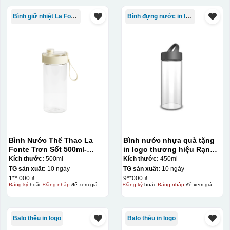
Thủy tinh
Bình giữ nhiệt La Fonte
Bình đựng nước in logo
Bình Nước Thể Thao La
Bình nước nhựa quà tặng
Fonte Trơn Sốt 500ml-
in logo thương hiệu Rạng
010009
Đông 450ml KQ-BNN01
Kích thước:
500ml
Kích thước:
450ml
TG sản xuất:
10 ngày
TG sản xuất:
10 ngày
1**.000 ₫
9**000 ₫
Đăng ký
hoặc
Đăng nhập
để xem giá
Đăng ký
hoặc
Đăng nhập
để xem giá
Balo thêu in logo
Balo thêu in logo