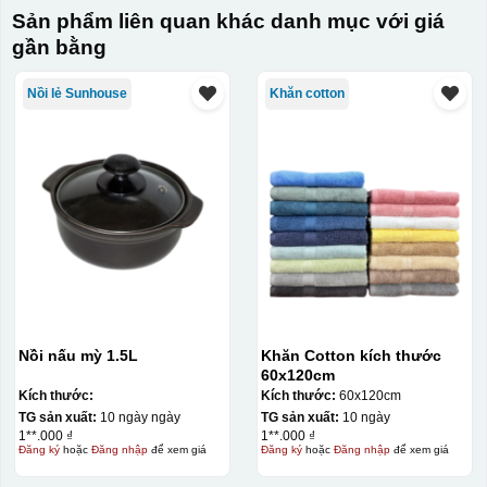
Sản phẩm liên quan khác danh mục với giá
gần bằng
Kiểu in:
Nồi lẻ Sunhouse
Khăn cotton
In lưới
In lưới (silk screen printing) trong ngành quà tặng là kỹ
thuật in ấn sử dụng một tấm lưới được phủ hóa chất cảm
quang, trong đó hình ảnh cần in được phơi sáng tạo
thành khuôn. Mực in được đẩy qua các lỗ nhỏ trên lưới
bằng một thanh gạt (squeegee) để in lên bề mặt sản
phẩm như ly, cốc, bút, móc khóa hay các vật phẩm quà
tặng khác. Kỹ thuật này cho phép in được nhiều màu sắc
khác nhau, độ bền cao, có thể in trên nhiều chất liệu và
Nồi nấu mỳ 1.5L
Khăn Cotton kích thước
phù hợp cho sản xuất số lượng lớn, tuy nhiên đòi hỏi
60x120cm
quy trình chuẩn bị kỹ lưỡng và chi phí setup ban đầu
Kích thước:
Kích thước:
60x120cm
tương đối cao.
TG sản xuất:
10 ngày ngày
TG sản xuất:
10 ngày
1**.000 ₫
1**.000 ₫
Đăng ký
hoặc
Đăng nhập
để xem giá
Đăng ký
hoặc
Đăng nhập
để xem giá
Chất liệu: