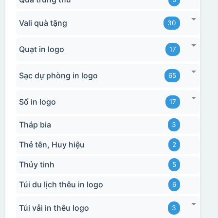
Vali quà tặng
30
Quạt in logo
17
Sạc dự phòng in logo
65
Sổ in logo
17
Tháp bia
3
Thẻ tên, Huy hiệu
2
Thủy tinh
5
Túi du lịch thêu in logo
6
Túi vải in thêu logo
3