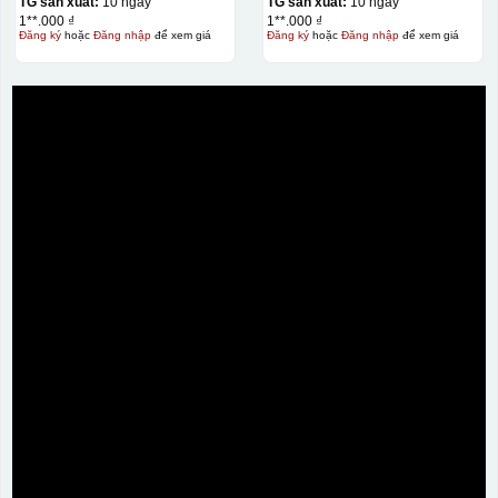
TG sản xuất:
10 ngày
TG sản xuất:
10 ngày
1**.000 ₫
1**.000 ₫
Đăng ký
hoặc
Đăng nhập
để xem giá
Đăng ký
hoặc
Đăng nhập
để xem giá