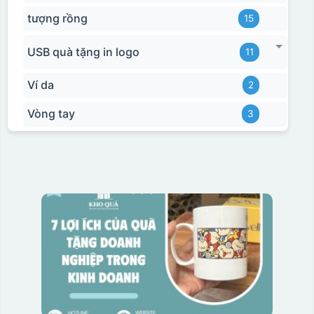
tượng rồng
15
USB quà tặng in logo
11
Ví da
2
Vòng tay
3