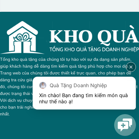
Tổng kho quà tặng của chúng tôi tự hào với sự đa dạng sản phẩm,
giúp khách hàng dễ dàng tìm kiếm quà tặng phù hợp cho mọi dịp.
Trang web của chúng tôi được thiết kế trực quan, cho phép bạn dễ
dàng tra cứu giá cả và thông tin chi tiết về từng sản phẩm. Bên cạnh
Quà Tặng Doanh Nghiệp
đó, chúng tôi cung cấp hệ thống theo dõi đơn hàng, giúp bạn nắm bắt
được trạng thái và giai đoạn xử lý của đơn hàng một cách thuận tiện.
Xin chào! Bạn đang tìm kiếm món quà 
Với dịch vụ chuyên nghiệp và tận tâm, chúng tôi cam kết mang đến
như thế nào ạ! 
cho bạn trải nghiệm mua sắm tuyệt vời và những món quà ý nghĩa
nhất.