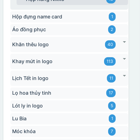
Hộp đựng name card
1
Áo đồng phục
2
Khăn thêu logo
40
Khay mứt in logo
113
Lịch Tết in logo
11
Lọ hoa thủy tinh
17
Lót ly in logo
5
Lu Bia
1
Móc khóa
7