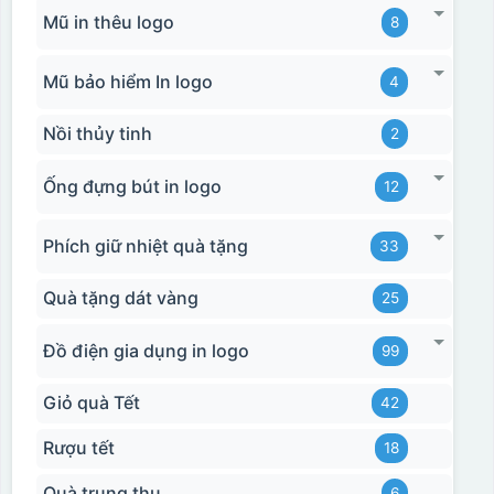
Mũ in thêu logo
8
Mũ bảo hiểm In logo
4
Nồi thủy tinh
2
Ống đựng bút in logo
12
Phích giữ nhiệt quà tặng
33
Quà tặng dát vàng
25
Đồ điện gia dụng in logo
99
Giỏ quà Tết
42
Rượu tết
18
Quà trung thu
6