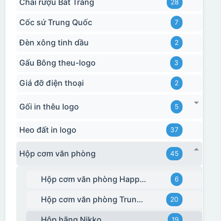
Chai rượu Bát Tràng
28
Cốc sứ Trung Quốc
7
Đèn xông tinh dầu
2
Gấu Bông theu-logo
3
Giá đỡ điện thoại
2
Gối in thêu logo
5
Heo đất in logo
37
Hộp cơm văn phòng
45
Hộp cơm văn phòng Happy Cook
6
Hộp cơm văn phòng Trung Quốc
20
Hộp hãng Nikko
19