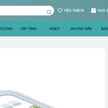
YÊU THÍCH
TẠO 
 TƯỢNG
DỊP TẶNG
VIDEO
HƯỚNG DẪN
BÁO