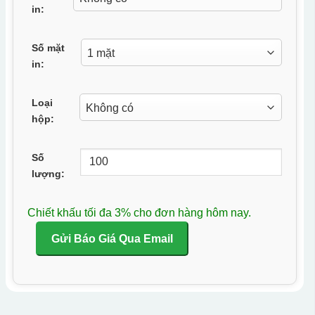
in:
Số mặt
in:
Loại
hộp:
Số
lượng:
Chiết khấu tối đa 3% cho đơn hàng hôm nay.
Gửi Báo Giá Qua Email