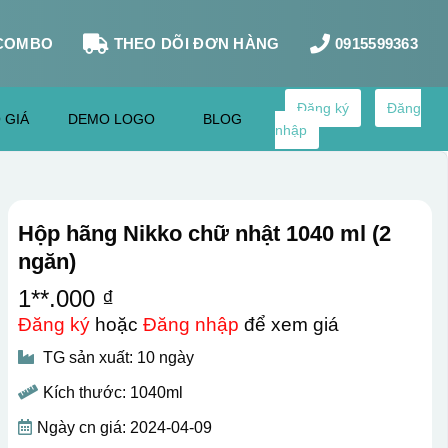
COMBO
THEO DÕI ĐƠN HÀNG
0915599363
Đăng ký
Đăng
 GIÁ
DEMO LOGO
BLOG
nhập
Hộp hãng Nikko chữ nhật 1040 ml (2
ngăn)
1**.000 ₫
Đăng ký
hoặc
Đăng nhập
để xem giá
TG sản xuất: 10 ngày
Kích thước: 1040ml
Ngày cn giá: 2024-04-09