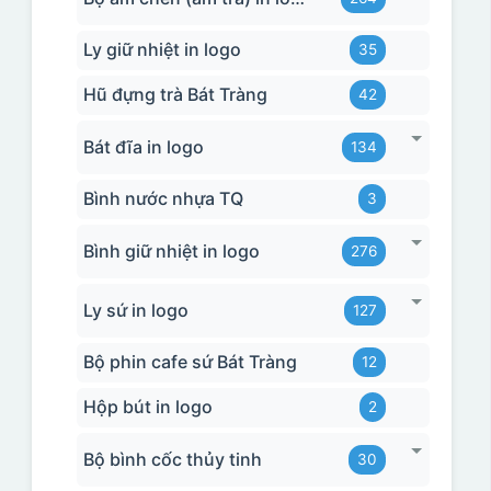
Ly giữ nhiệt in logo
35
Hũ đựng trà Bát Tràng
42
Bát đĩa in logo
134
Bình nước nhựa TQ
3
Bình giữ nhiệt in logo
276
Ly sứ in logo
127
Bộ phin cafe sứ Bát Tràng
12
Hộp bút in logo
2
Bộ bình cốc thủy tinh
30