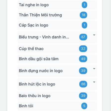
Tai nghe in logo
1
Thân Thiện Môi trường
18
Cáp Sạc in logo
1
Biểu trưng - Vinh danh in logo
67
Cúp thể thao
32
Bình dầu gội sữa tắm
49
Bình đựng nước in logo
39
Bình hút lộc in logo
66
Balo thêu in logo
39
Bình tỏi
5