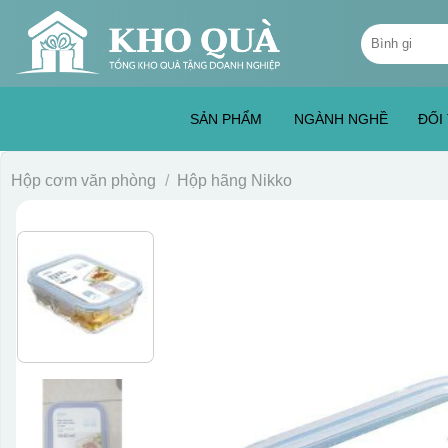
Skip
Tìm
to
kiếm:
content
SẢN PHẨM
NGÀNH NGHỀ
ĐỐI
Hộp cơm văn phòng
/
Hộp hãng Nikko