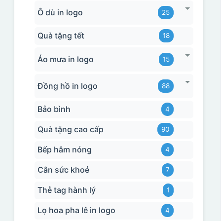
Ô dù in logo
25
Quà tặng tết
18
Áo mưa in logo
15
Đồng hồ in logo
88
Bảo bình
4
Quà tặng cao cấp
90
Bếp hâm nóng
4
Cân sức khoẻ
7
Thẻ tag hành lý
1
Lọ hoa pha lê in logo
4