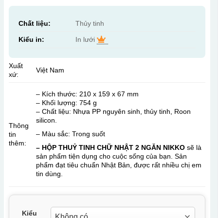
Chất liệu:
Thủy tinh
Kiểu in:
In lưới
Xuất
Việt Nam
xứ:
– Kích thước: 210 x 159 x 67 mm
– Khối lượng: 754 g
– Chất liệu: Nhựa PP nguyên sinh, thủy tinh, Roon
silicon.
Thông
– Màu sắc: Trong suốt
tin
thêm:
– HỘP THUỶ TINH CHỮ NHẬT 2 NGĂN NIKKO
sẽ là
sản phẩm tiện dụng cho cuộc sống của bạn. Sản
phẩm đạt tiêu chuẩn Nhật Bản, được rất nhiều chị em
tin dùng.
Kiểu