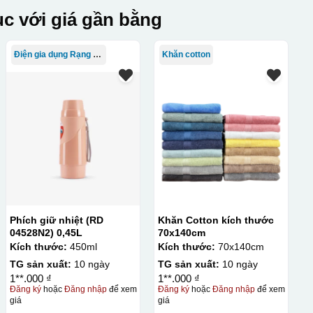
c với giá gần bằng
Điện gia dụng Rạng Đông
Khăn cotton
Phích giữ nhiệt (RD
Khăn Cotton kích thước
04528N2) 0,45L
70x140cm
Kích thước:
450ml
Kích thước:
70x140cm
TG sản xuất:
10 ngày
TG sản xuất:
10 ngày
1**.000 ₫
1**.000 ₫
Đăng ký
hoặc
Đăng nhập
để xem
Đăng ký
hoặc
Đăng nhập
để xem
giá
giá