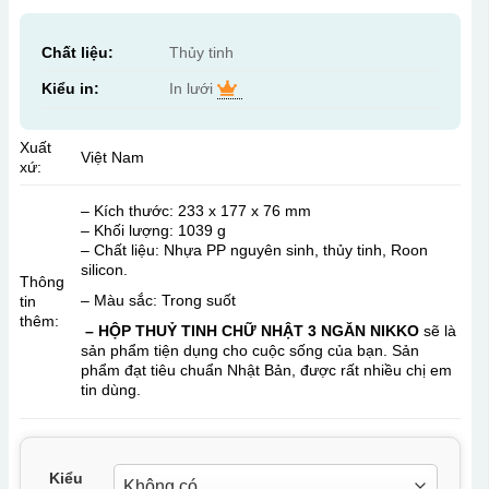
Chất liệu:
Thủy tinh
Kiểu in:
In lưới
Xuất
Việt Nam
xứ:
– Kích thước: 233 x 177 x 76 mm
– Khối lượng: 1039 g
– Chất liệu: Nhựa PP nguyên sinh, thủy tinh, Roon
silicon.
Thông
– Màu sắc: Trong suốt
tin
thêm:
– HỘP THUỶ TINH CHỮ NHẬT 3 NGĂN NIKKO
sẽ là
sản phẩm tiện dụng cho cuộc sống của bạn. Sản
phẩm đạt tiêu chuẩn Nhật Bản, được rất nhiều chị em
tin dùng.
Kiểu