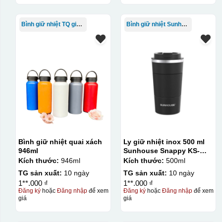
Bình giữ nhiệt TQ giá rẻ
Bình giữ nhiệt Sunhouse
Bình giữ nhiệt quai xách
Ly giữ nhiệt inox 500 ml
946ml
Sunhouse Snappy KS-
TU500S
Kích thước:
946ml
Kích thước:
500ml
TG sản xuất:
10 ngày
TG sản xuất:
10 ngày
1**.000 ₫
1**.000 ₫
Đăng ký
hoặc
Đăng nhập
để xem
Đăng ký
hoặc
Đăng nhập
để xem
giá
giá