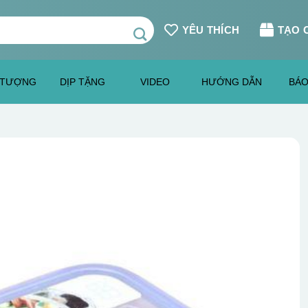
YÊU THÍCH
TẠO 
 TƯỢNG
DỊP TẶNG
VIDEO
HƯỚNG DẪN
BÁO