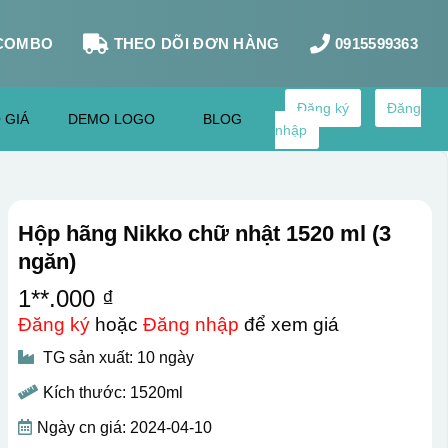
COMBO
THEO DÕI ĐƠN HÀNG
0915599363
Đăng ký
Đăng
 GIÁ
DEMO LOGO
BLOG
nhập
Hộp hãng Nikko chữ nhật 1520 ml (3
ngăn)
1**.000 ₫
Đăng ký
hoặc
Đăng nhập
để xem giá
TG sản xuất: 10 ngày
Kích thước: 1520ml
Ngày cn giá: 2024-04-10