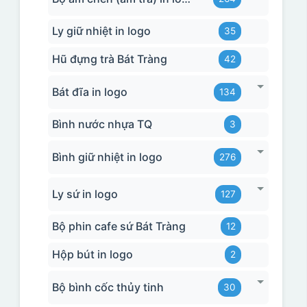
Ly giữ nhiệt in logo
35
Hũ đựng trà Bát Tràng
42
Bát đĩa in logo
134
Bình nước nhựa TQ
3
Bình giữ nhiệt in logo
276
Ly sứ in logo
127
Bộ phin cafe sứ Bát Tràng
12
Hộp bút in logo
2
Bộ bình cốc thủy tinh
30