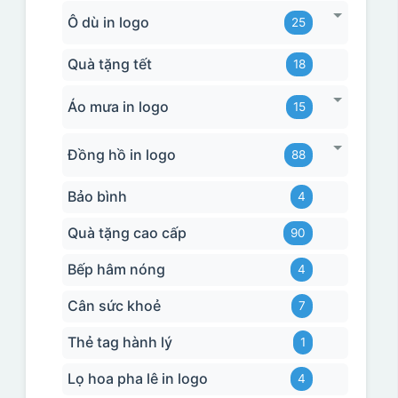
Ô dù in logo
25
Quà tặng tết
18
Áo mưa in logo
15
Đồng hồ in logo
88
Bảo bình
4
Quà tặng cao cấp
90
Bếp hâm nóng
4
Cân sức khoẻ
7
Thẻ tag hành lý
1
Lọ hoa pha lê in logo
4