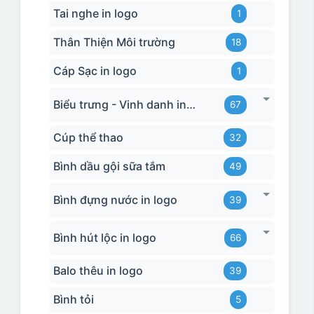
Tai nghe in logo
1
Thân Thiện Môi trường
18
Cáp Sạc in logo
1
Biểu trưng - Vinh danh in logo
67
Cúp thể thao
32
Bình dầu gội sữa tắm
49
Bình đựng nước in logo
39
Bình hút lộc in logo
66
Balo thêu in logo
39
Bình tỏi
5