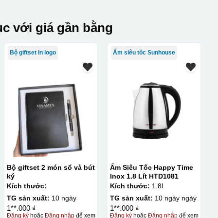
c với giá gần bằng
Bộ giftset In logo
Ấm siêu tốc Sunhouse
Bộ giftset 2 món sổ và bút
Ấm Siêu Tốc Happy Time
ký
Inox 1.8 Lít HTD1081
Kích thước:
Kích thước:
1.8l
TG sản xuất:
10 ngày
TG sản xuất:
10 ngày ngày
1**.000 ₫
1**.000 ₫
Đăng ký
hoặc
Đăng nhập
để xem
Đăng ký
hoặc
Đăng nhập
để xem