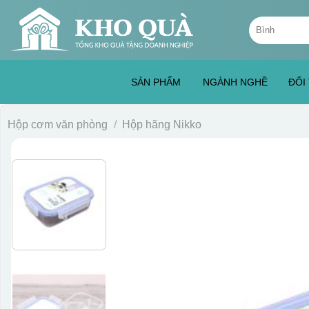
Skip
Tìm
to
kiếm:
content
SẢN PHẨM
NGÀNH NGHỀ
ĐỐI
Hộp cơm văn phòng
/
Hộp hãng Nikko