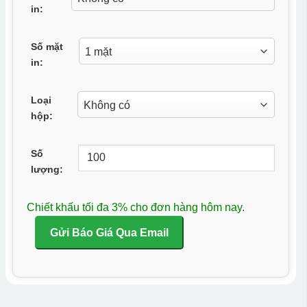
in:
Số mặt
in:
Loại
hộp:
Số
lượng:
Chiết khấu tối đa 3% cho đơn hàng hôm nay.
Gửi Báo Giá Qua Email